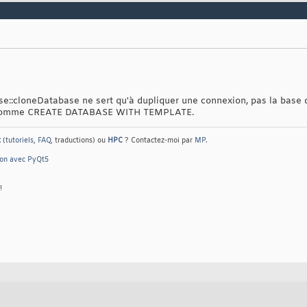
e::cloneDatabase ne sert qu'à dupliquer une connexion, pas la base 
QL comme CREATE DATABASE WITH TEMPLATE.
t
(
tutoriels
,
FAQ
, traductions) ou
HPC
? Contactez-moi par
MP
.
hon avec PyQt5
!