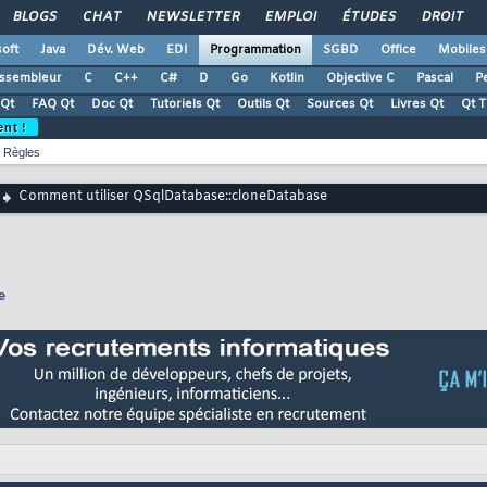
BLOGS
CHAT
NEWSLETTER
EMPLOI
ÉTUDES
DROIT
oft
Java
Dév. Web
EDI
Programmation
SGBD
Office
Mobiles
ssembleur
C
C++
C#
D
Go
Kotlin
Objective C
Pascal
Pe
Qt
FAQ Qt
Doc Qt
Tutoriels Qt
Outils Qt
Sources Qt
Livres Qt
Qt 
ent !
Règles
Comment utiliser QSqlDatabase::cloneDatabase
e