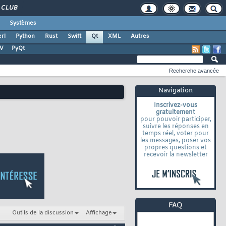
CLUB
Systèmes
rl
Python
Rust
Swift
Qt
XML
Autres
TV
PyQt
Recherche avancée
Navigation
Inscrivez-vous
gratuitement
pour pouvoir participer,
suivre les réponses en
temps réel, voter pour
les messages, poser vos
propres questions et
recevoir la newsletter
Outils de la discussion
Affichage