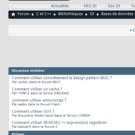
Actualités
FAQ Qt
Doc Qt
Tu
Forum
C et C++
Bibliothèques
Qt
Bases de données
«
D
Discussions similaires
Comment utiliser concrêtement le design pattern MVC ?
Par oziller dans le forum MVC
Comment utiliser un cache ?
Par TOM-Z dans le forum XMLRAD
comment utiliser actionscript ?
Par webs dans le forum Flash
Comment utiliser OUT ?
Par Bouziane Abderraouf dans le forum CORBA
Comment utiliser REGEXEC => expressions régulières
Par kwisach dans le forum C
Partager