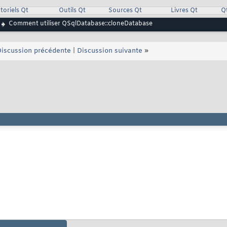
toriels Qt
Outils Qt
Sources Qt
Livres Qt
Q
Comment utiliser QSqlDatabase::cloneDatabase
iscussion précédente
|
Discussion suivante
»