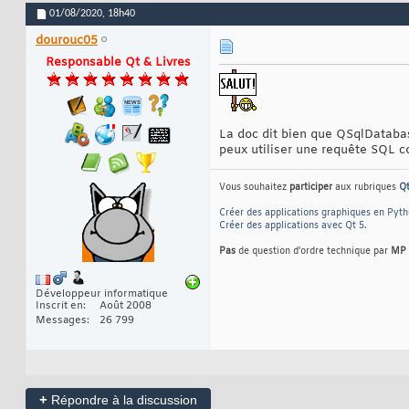
01/08/2020,
18h40
dourouc05
Responsable Qt & Livres
La doc dit bien que QSqlDatabas
peux utiliser une requête S
Vous souhaitez
participer
aux rubriques
Q
Créer des applications graphiques en Pyt
Créer des applications avec Qt 5
.
Pas
de question d'ordre technique par
MP
Développeur informatique
Inscrit en
Août 2008
Messages
26 799
+
Répondre à la discussion