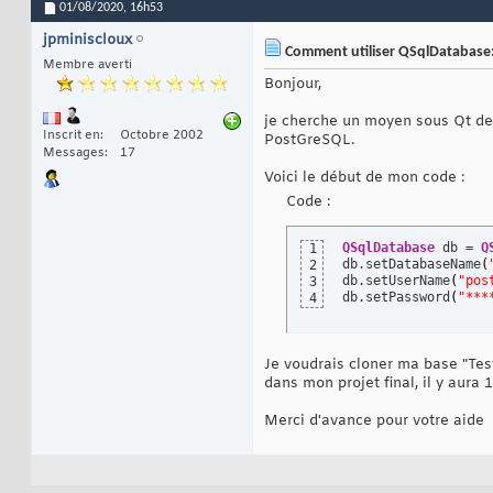
01/08/2020,
16h53
jpminiscloux
Comment utiliser QSqlDatabase
Membre averti
Bonjour,
je cherche un moyen sous Qt de
Inscrit en
Octobre 2002
PostGreSQL.
Messages
17
Voici le début de mon code :
Code :
QSqlDatabase
 db = 
Q
1
db.setDatabaseName
(
2
db.setUserName
(
"pos
3
db.setPassword
(
"***
4
Je voudrais cloner ma base "Tes
dans mon projet final, il y aura 
Merci d'avance pour votre aide