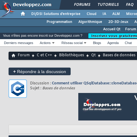
FORUMS
TUTORIELS
FAQ
DI/DSI Solutions d'entreprise
Cloud
IA
ALM
Micros
Programmation
Algorithmique
2D-3D-Jeux
A
Accueil Qt
Forum 
Vous n'êtes pas encore inscrit sur Developpez.com ?
Inscrivez-vous gratuitem
Derniers messages
Actions
Réseau social
Blogs
Agenda
Chat
Forum
C et C++
Bibliothèques
Qt
Bases de données
+
Répondre à la discussion
Discussion :
Comment utiliser QSqlDatabase::cloneDatabas
Sujet :
Bases de données