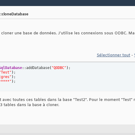
::cloneDatabase
 cloner une base de données. J'utilise les connexions sous ODBC. M
Sélectionner tout
-
SqlDatabase
::addDatabase
(
"QODBC"
)
;

"Test"
)
;

tgres"
)
;

*****"
)
;
t avec toutes ces tables dans la base "Test2". Pour le moment "Test"
13 tables dans la base à cloner.