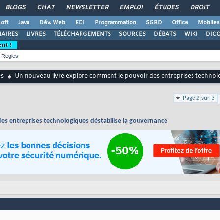
BLOGS
CHAT
NEWSLETTER
EMPLOI
ÉTUDES
DROIT
oft
Java
Dév. Web
EDI
Programmation
SGBD
Office
Mobiles
AIRES
LIVRES
TÉLÉCHARGEMENTS
SOURCES
DÉBATS
WIKI
DIC
ent !
Règles
és
Un nouveau livre explore comment le pouvoir des entreprises technolo
Page 2 sur 3
es entreprises technologiques déstabilise la gouvernance