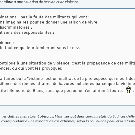
ontribue à une situation de tension et de violence.
inations... pas la faute des militants qui vont :
ons imaginaires pour se donner une raison de vivre ;
scriminatoires ;
t sens des responsabilités ;
olence ;
le tout ce qui leur tomberont sous le nez.
contribue à une situation de violence, c'est la propagande de ces mili
ences, ou qui vont les provoquer.
ffaires où la "victime" est un malfrat de la pire espèce qui meurt de
silence des réelles affaires de bavures policières parce que la victim
tite fille noire de 8 ans, sans que personne n'en ai rien à foutre.
.
 les chiffres cités étaient objectifs. Mais, surtout dans certains états du Sud, ces chiffr
me correspondant à une minorité de cas extrêmes) selon la couleur de peau et la situat