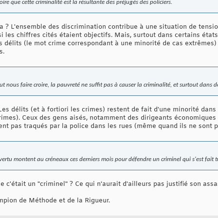
ire que cette criminalité est la résultante des préjugés des policiers.
a ? L'ensemble des discrimination contribue à une situation de tensio
 les chiffres cités étaient objectifs. Mais, surtout dans certains états
es délits (le mot crime correspondant à une minorité de cas extrêmes)
s.
 nous faire croire, la pauvreté ne suffit pas à causer la criminalité, et surtout dans d
es délits (et à fortiori les crimes) restent de fait d'une minorité dans 
t crimes). Ceux des gens aisés, notamment des dirigeants économiques 
ent pas traqués par la police dans les rues (même quand ils ne sont p
a vertu montent au créneaux ces derniers mois pour défendre un criminel qui s'est fait t
c'était un "criminel" ? Ce qui n'aurait d'ailleurs pas justifié son assa
ampion de Méthode et de la Rigueur.