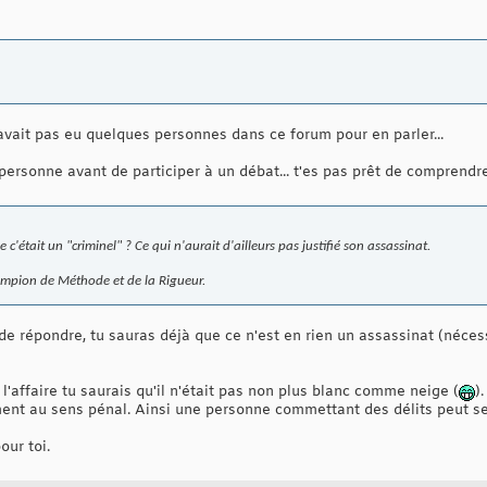
n'y avait pas eu quelques personnes dans ce forum pour en parler...
 personne avant de participer à un débat... t'es pas prêt de comprend
c'était un "criminel" ? Ce qui n'aurait d'ailleurs pas justifié son assassinat.
hampion de Méthode et de la Rigueur.
 de répondre, tu sauras déjà que ce n'est en rien un assassinat (néce
i l'affaire tu saurais qu'il n'était pas non plus blanc comme neige (
)
nt au sens pénal. Ainsi une personne commettant des délits peut se fa
our toi.