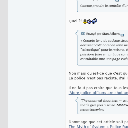
Comme prendre le contrôle d'un 
Quoi ?!
Envoyé par
Stan Adkens
« Compte tenu du racisme struct
devraient collaborer de cette man
"scientifique" pour le racisme.
puissions faire en tant que com
consultable sure une page Web
Non mais qu'est-ce que c'est que
La police n'est pas raciste, d'ail
Il ne faut pas croire que tous le
‘More police officers are shot a
“The unarmed shootings — which
that‘ll give you a sense.
Meanwhi
recent interview.
Dommage que cet article soit pa
The Myth of Systemic Police Ra