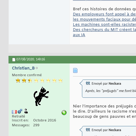
Bref ces histoires de données qu
Des employeurs font appel à des
les mouvements faciaux pour dé
Les machines sont-elles raciste
Des chercheurs du MIT créent la 
aux IA
07/08/2020,
14h16
Christian_B
Membre confirmé
Envoyé par
Neckara
Après, les "préjugés" me font bi
Nier l'importance des préjugés 
le dire. D'ailleurs le racisme n'
beaucoup de gens pauvres et en s
Retraité
Inscrit en
Octobre 2016
Messages
299
Envoyé par
Neckara