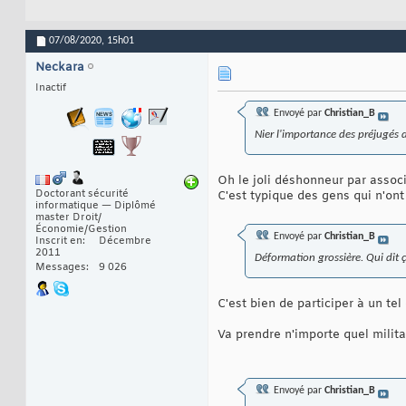
07/08/2020,
15h01
Neckara
Inactif
Envoyé par
Christian_B
Nier l'importance des préjugés d
Oh le joli déshonneur par associa
Doctorant sécurité
C'est typique des gens qui n'on
informatique — Diplômé
master Droit/
Économie/Gestion
Envoyé par
Christian_B
Inscrit en
Décembre
2011
Déformation grossière. Qui dit 
Messages
9 026
C'est bien de participer à un te
Va prendre n'importe quel militan
Envoyé par
Christian_B