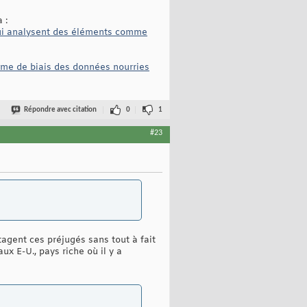
 :
 qui analysent des éléments comme
lème de biais des données nourries
Répondre avec citation
0
1
#23
agent ces préjugés sans tout à fait
ux E-U., pays riche où il y a