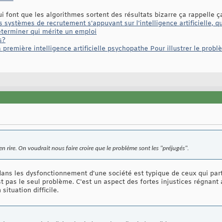
i font que les algorithmes sortent des résultats bizarre ça rappelle ça
 systèmes de recrutement s'appuyant sur l'intelligence artificielle,
terminer qui mérite un emploi
s?
première intelligence artificielle psychopathe Pour illustrer le prob
en rire. On voudrait nous faire croire que le problème sont les "préjugés".
dans les dysfonctionnement d'une société est typique de ceux qui part
est pas le seul problème. C'est un aspect des fortes injustices régnant a
ituation difficile.