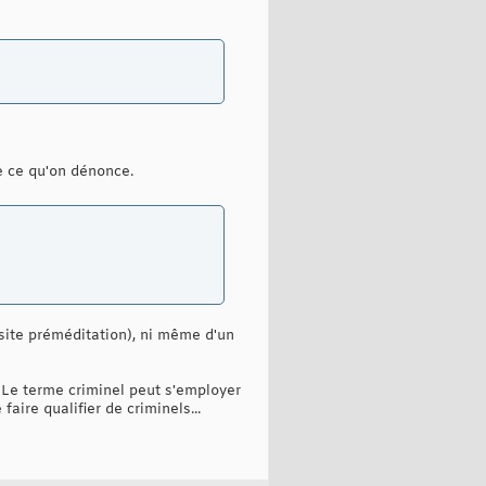
re ce qu'on dénonce.
ssite préméditation), ni même d'un
. Le terme criminel peut s'employer
ire qualifier de criminels...