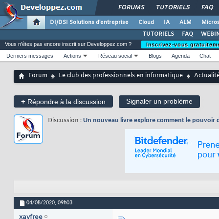
FORUMS
TUTORIELS
FAQ
DI/DSI Solutions d'entreprise
Cloud
IA
ALM
Micros
TUTORIELS
FAQ
WEBIN
Vous n'êtes pas encore inscrit sur Developpez.com ?
Inscrivez-vous gratuitem
Derniers messages
Actions
Réseau social
Blogs
Agenda
Chat
Forum
Le club des professionnels en informatique
Actualit
+
Signaler un problème
Répondre à la discussion
Discussion :
Un nouveau livre explore comment le pouvoir d
04/08/2020,
09h03
xavfree