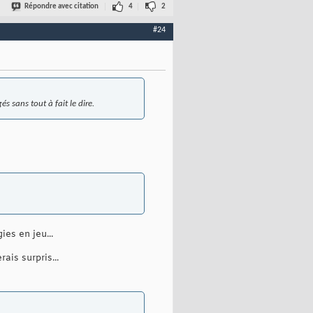
Répondre avec citation
4
2
#24
 sans tout à fait le dire.
ies en jeu...
ais surpris...