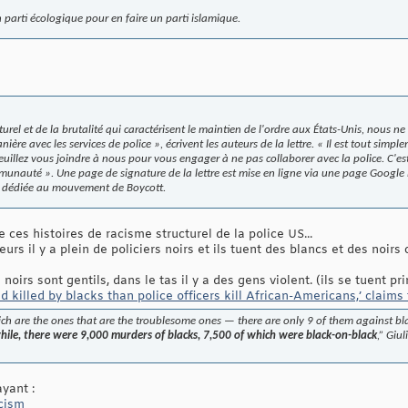
parti écologique pour en faire un parti islamique.
urel et de la brutalité qui caractérisent le maintien de l'ordre aux États-Unis, nous 
ière avec les services de police », écrivent les auteurs de la lettre. « Il est tout simpl
 Veuillez vous joindre à nous pour vous engager à ne pas collaborer avec la police. C'
munauté ». Une page de signature de la lettre est mise en ligne via une page Google Do
 dédiée au mouvement de Boycott.
 ces histoires de racisme structurel de la police US...
leurs il y a plein de policiers noirs et ils tuent des blancs et des noir
s noirs sont gentils, dans le tas il y a des gens violent. (ils se tuent p
nd killed by blacks than police officers kill African-Americans,’ clai
 are the ones that are the troublesome ones — there are only 9 of them against bl
le, there were 9,000 murders of blacks, 7,500 of which were black-on-black
,” Giu
yant :
cism