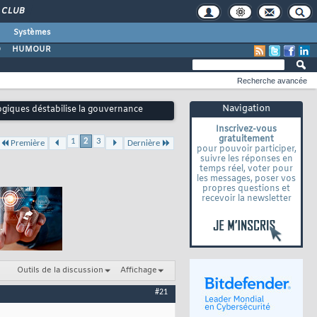
CLUB
Systèmes
O
HUMOUR
Recherche avancée
Navigation
giques déstabilise la gouvernance
Inscrivez-vous
gratuitement
1
2
3
Première
Dernière
pour pouvoir participer,
suivre les réponses en
temps réel, voter pour
les messages, poser vos
propres questions et
recevoir la newsletter
Outils de la discussion
Affichage
#21