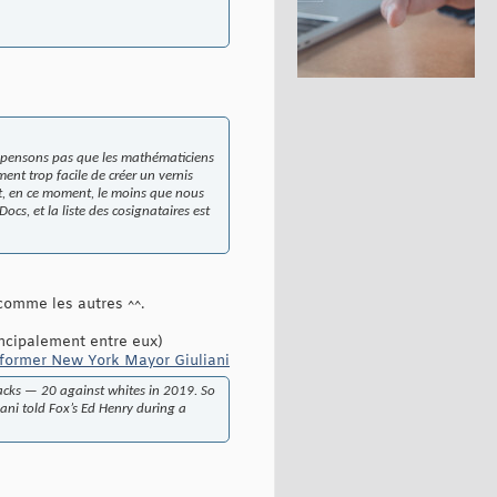
ne pensons pas que les mathématiciens
ement trop facile de créer un vernis
est, en ce moment, le moins que nous
cs, et la liste des cosignataires est
s comme les autres ^^.
rincipalement entre eux)
ms former New York Mayor Giuliani
acks — 20 against whites in 2019. So
liani told Fox’s Ed Henry during a