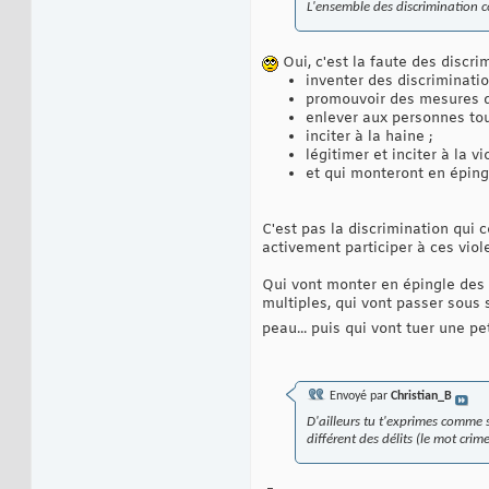
L'ensemble des discrimination c
Oui, c'est la faute des discrim
inventer des discriminati
promouvoir des mesures di
enlever aux personnes tou
inciter à la haine ;
légitimer et inciter à la vi
et qui monteront en éping
C'est pas la discrimination qui 
activement participer à ces viol
Qui vont monter en épingle des a
multiples, qui vont passer sous 
peau... puis qui vont tuer une pe
Envoyé par
Christian_B
D'ailleurs tu t'exprimes comme si
différent des délits (le mot cri