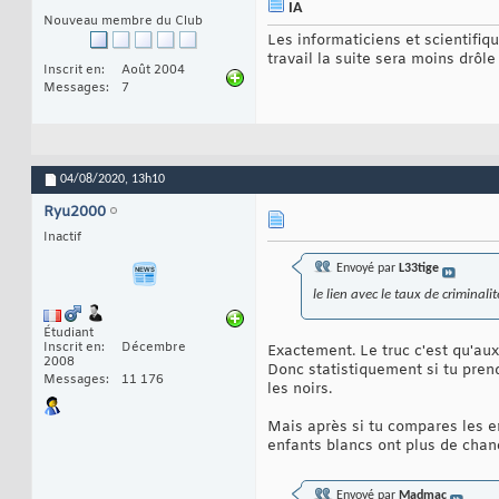
IA
Nouveau membre du Club
Les informaticiens et scientifiq
travail la suite sera moins drôle .
Inscrit en
Août 2004
Messages
7
04/08/2020,
13h10
Ryu2000
Inactif
Envoyé par
L33tige
le lien avec le taux de criminali
Étudiant
Inscrit en
Décembre
Exactement. Le truc c'est qu'au
2008
Donc statistiquement si tu prend
Messages
11 176
les noirs.
Mais après si tu compares les e
enfants blancs ont plus de chanc
Envoyé par
Madmac