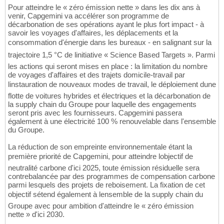
Pour atteindre le « zéro émission nette » dans les dix ans à
venir, Capgemini va accélérer son programme de
décarbonation de ses opérations ayant le plus fort impact - à
savoir les voyages d'affaires, les déplacements et la
consommation d'énergie dans les bureaux - en salignant sur la
trajectoire 1,5 °C de linitiative « Science Based Targets ». Parmi
les actions qui seront mises en place : la limitation du nombre
de voyages d'affaires et des trajets domicile-travail par
linstauration de nouveaux modes de travail, le déploiement dune
flotte de voitures hybrides et électriques et la décarbonation de
la supply chain du Groupe pour laquelle des engagements
seront pris avec les fournisseurs. Capgemini passera
également à une électricité 100 % renouvelable dans l'ensemble
du Groupe.
La réduction de son empreinte environnementale étant la
première priorité de Capgemini, pour atteindre lobjectif de
neutralité carbone d'ici 2025, toute émission résiduelle sera
contrebalancée par des programmes de compensation carbone
parmi lesquels des projets de reboisement. La fixation de cet
objectif sétend également à lensemble de la supply chain du
Groupe avec pour ambition d'atteindre le « zéro émission
nette » d'ici 2030.