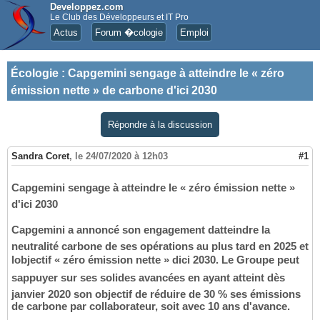
Developpez.com
Le Club des Développeurs et IT Pro
Actus
Forum �cologie
Emploi
Écologie
:
Capgemini sengage à atteindre le « zéro
émission nette » de carbone d'ici 2030
Répondre à la discussion
Sandra Coret
,
le 24/07/2020 à 12h03
#1
Capgemini sengage à atteindre le « zéro émission nette »
d'ici 2030
Capgemini a annoncé son engagement datteindre la
neutralité carbone de ses opérations au plus tard en 2025 et
lobjectif « zéro émission nette » dici 2030. Le Groupe peut
sappuyer sur ses solides avancées en ayant atteint dès
janvier 2020 son objectif de réduire de 30 % ses émissions
de carbone par collaborateur, soit avec 10 ans d'avance.