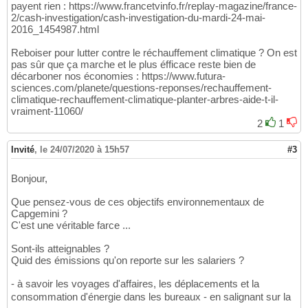
payent rien : https://www.francetvinfo.fr/replay-magazine/france-
2/cash-investigation/cash-investigation-du-mardi-24-mai-
2016_1454987.html
Reboiser pour lutter contre le réchauffement climatique ? On est
pas sûr que ça marche et le plus éfficace reste bien de
décarboner nos économies : https://www.futura-
sciences.com/planete/questions-reponses/rechauffement-
climatique-rechauffement-climatique-planter-arbres-aide-t-il-
vraiment-11060/
2
1
Invité
,
le 24/07/2020 à 15h57
#3
Bonjour,
Que pensez-vous de ces objectifs environnementaux de
Capgemini ?
C'est une véritable farce ...
Sont-ils atteignables ?
Quid des émissions qu'on reporte sur les salariers ?
- à savoir les voyages d'affaires, les déplacements et la
consommation d'énergie dans les bureaux - en salignant sur la