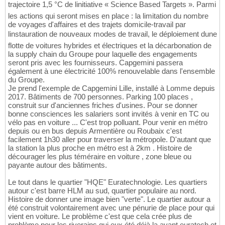
trajectoire 1,5 °C de linitiative « Science Based Targets ». Parmi
les actions qui seront mises en place : la limitation du nombre
de voyages d'affaires et des trajets domicile-travail par
linstauration de nouveaux modes de travail, le déploiement dune
flotte de voitures hybrides et électriques et la décarbonation de
la supply chain du Groupe pour laquelle des engagements
seront pris avec les fournisseurs. Capgemini passera
également à une électricité 100% renouvelable dans l'ensemble
du Groupe.
Je prend l'exemple de Capgemini Lille, installé à Lomme depuis
2017. Bâtiments de 700 personnes. Parking 100 places ,
construit sur d'anciennes friches d'usines. Pour se donner
bonne consciences les salariers sont invités à venir en TC ou
vélo pas en voiture ... C'est trop polluant. Pour venir en métro
depuis ou en bus depuis Armentière ou Roubaix c'est
facilement 1h30 aller pour traverser la métropole. D'autant que
la station la plus proche en métro est à 2km . Histoire de
décourager les plus téméraire en voiture , zone bleue ou
payante autour des bâtiments.
Le tout dans le quartier "HQE" Euratechnologie. Les quartiers
autour c'est barre HLM au sud, quartier populaire au nord.
Histoire de donner une image bien "verte". Le quartier autour a
été construit volontairement avec une pénurie de place pour qui
vient en voiture. Le problème c'est que cela crée plus de
problème pour les riverains qui eux été déjà la avant euratech et