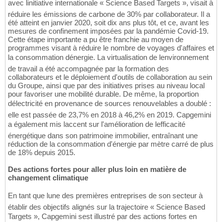
avec linitiative internationale « Science Based Targets », visait à
réduire les émissions de carbone de 30% par collaborateur. Il a
été atteint en janvier 2020, soit dix ans plus tôt, et ce, avant les
mesures de confinement imposées par la pandémie Covid-19.
Cette étape importante a pu être franchie au moyen de
programmes visant à réduire le nombre de voyages d'affaires et
la consommation dénergie. La virtualisation de lenvironnement
de travail a été accompagnée par la formation des
collaborateurs et le déploiement d'outils de collaboration au sein
du Groupe, ainsi que par des initiatives prises au niveau local
pour favoriser une mobilité durable. De même, la proportion
délectricité en provenance de sources renouvelables a doublé :
elle est passée de 23,7% en 2018 à 46,2% en 2019. Capgemini
a également mis laccent sur l'amélioration de lefficacité
énergétique dans son patrimoine immobilier, entraînant une
réduction de la consommation d'énergie par mètre carré de plus
de 18% depuis 2015.
Des actions fortes pour aller plus loin en matière de
changement climatique
En tant que lune des premières entreprises de son secteur à
établir des objectifs alignés sur la trajectoire « Science Based
Targets », Capgemini sest illustré par des actions fortes en