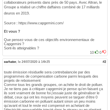
collaborateurs présents dans près de 50 pays. Avec Altran, le
Groupe a réalisé un chiffre daffaires combiné de 17 milliards
deuros en 2019.
Source : https://www.capgemini.com/
Et vous ?
Que pensez-vous de ces objectifs environnementaux de
Capgemini ?
Sont-ils atteignables ?
10
0
earhater
,
le 24/07/2020 à 14h35
#2
toute émission résiduelle sera contrebalancée par des
programmes de compensation carbone parmi lesquels des
projets de reboisement
Comme tous les grands groupes, on achète le droit de polluer.
Je ne tiens pas à critiquer capgemini je pense qu'en faisant ça
ils sont vraiment de bonne foi j'essaie juste de généraliser le
débat, ceux qui ont les moyens peuvent se targuer d'être 0
émission carbonne en polluant autant sinon un peu moins
qu'avant et tout le reste est compensé en achetant de
l'électricité renouvelable injecté dans le réseau ou en plantant