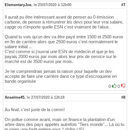
ElementaryJoe
,
le 25/07/2020 à 12h00
#7
Il aurait pu être intéressant avant de penser au 0 émission
carbone, de penser à rémunérer les devs pour leur vrai salaire,
capge ou n'importe quelle ESN c'est vraiment de l'abus.
Quand tu vois qu'un dev va être payé entre 1500 et 2500 euros
en fin de carrière alors que 2500 euros c'est normalement le
salaire initial ...
C'est comme si j'ouvrai une ESN de médecin et que je les
payais 2000 euros par mois alors leur prix de service sur le
marché est de 3500 euros par mois.
Je ne comprendrais jamais la raison pour laquelle un dev
accepte de faire une carrière dans ce type d'escroquerie en
bande organisée
0
0
Anselme45
,
le 27/07/2020 à 12h18
#8
Au final, c'est juste de la comm!
On pollue comme avant, mais on finance la plantation d'un
arbre dans des pays appelés autrefois "Tiers monde"... Là où tu
te paies une forêt entière pour 1 dollar US!