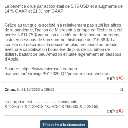
Le bénéfice dilué par action était de 5,76 USD et a augmenté de
14 % GAAP et 21 % non GAAP
Grâce au fait que la société n'a relativement pas subi les affres
de la pandémie, l'action de Microsoft a grimpé en flèche et a été
portéz à 211,75 $ par action a la clôture de la bourse mercredi,
juste en dessous de son sommet historique de 216,38 $. La
société est désormais la deuxième plus précieuse au monde,
avec une capitalisation boursière de plus de 1,6 billion de
dollars, battant de peu Amazon et juste légèrement en dessous
d'Apple.
Source : https://www.microsoft.com/en-
us/Investor/earnings/FY-2020-Q4/press-release-webcast
6
0
Citrax
,
le 21/10/2020 à 19h03
#2
La surprise est......................inexistante
&#128517;&#129318;*&#9794;&#65039;&#128169;
0
0
Répondre à la discussion