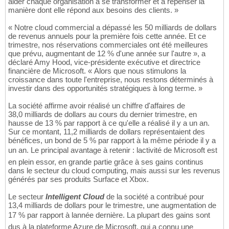
aider chaque organisation à se transformer et à repenser la
manière dont elle répond aux besoins des clients. »
« Notre cloud commercial a dépassé les 50 milliards de dollars
de revenus annuels pour la première fois cette année. Et ce
trimestre, nos réservations commerciales ont été meilleures
que prévu, augmentant de 12 % d'une année sur l'autre », a
déclaré Amy Hood, vice-présidente exécutive et directrice
financière de Microsoft. « Alors que nous stimulons la
croissance dans toute l'entreprise, nous restons déterminés à
investir dans des opportunités stratégiques à long terme. »
La société affirme avoir réalisé un chiffre d'affaires de
38,0 milliards de dollars au cours du dernier trimestre, en
hausse de 13 % par rapport à ce qu'elle a réalisé il y a un an.
Sur ce montant, 11,2 milliards de dollars représentaient des
bénéfices, un bond de 5 % par rapport à la même période il y a
un an. Le principal avantage à retenir : lactivité de Microsoft est
en plein essor, en grande partie grâce à ses gains continus
dans le secteur du cloud computing, mais aussi sur les revenus
générés par ses produits Surface et Xbox.
Le secteur
Intelligent Cloud
de la société a contribué pour
13,4 milliards de dollars pour le trimestre, une augmentation de
17 % par rapport à lannée dernière. La plupart des gains sont
dus à la plateforme Azure de Microsoft, qui a connu une