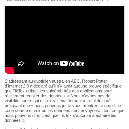
S'adressant au quotidien australien ABC, Robert Potter
d'Internet 2.0 a déclaré qu'il n'y avait aucune preuve spécifique
que TikTok utilisait les vulnérabilités des applications pour
réellement récolter des données. « Nous n'avons pas de
visibilité sur ce qui est extrait exactement », a-t-il déclaré,
précisant que « nous pouvons juste vous montrer ce que dit le
code source et voir où les données sont envoyées... tout ce que
nous pouvons dire, c'est que TikTok s'autorise à extraire les
données ».