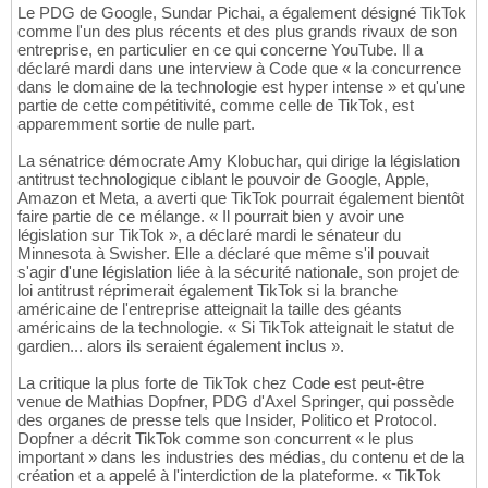
Le PDG de Google, Sundar Pichai, a également désigné TikTok
comme l'un des plus récents et des plus grands rivaux de son
entreprise, en particulier en ce qui concerne YouTube. Il a
déclaré mardi dans une interview à Code que « la concurrence
dans le domaine de la technologie est hyper intense » et qu'une
partie de cette compétitivité, comme celle de TikTok, est
apparemment sortie de nulle part.
La sénatrice démocrate Amy Klobuchar, qui dirige la législation
antitrust technologique ciblant le pouvoir de Google, Apple,
Amazon et Meta, a averti que TikTok pourrait également bientôt
faire partie de ce mélange. « Il pourrait bien y avoir une
législation sur TikTok », a déclaré mardi le sénateur du
Minnesota à Swisher. Elle a déclaré que même s'il pouvait
s'agir d'une législation liée à la sécurité nationale, son projet de
loi antitrust réprimerait également TikTok si la branche
américaine de l'entreprise atteignait la taille des géants
américains de la technologie. « Si TikTok atteignait le statut de
gardien... alors ils seraient également inclus ».
La critique la plus forte de TikTok chez Code est peut-être
venue de Mathias Dopfner, PDG d'Axel Springer, qui possède
des organes de presse tels que Insider, Politico et Protocol.
Dopfner a décrit TikTok comme son concurrent « le plus
important » dans les industries des médias, du contenu et de la
création et a appelé à l'interdiction de la plateforme. « TikTok