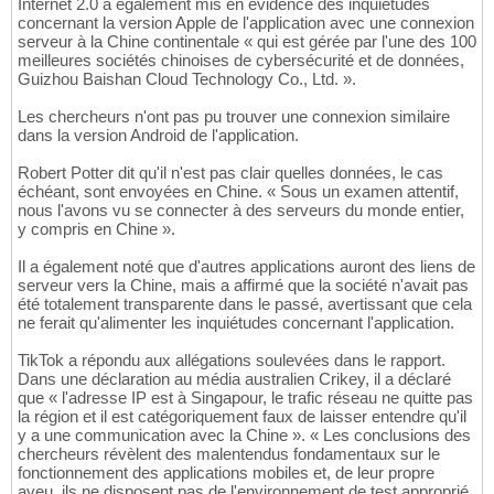
Internet 2.0 a également mis en évidence des inquiétudes
concernant la version Apple de l'application avec une connexion
serveur à la Chine continentale « qui est gérée par l'une des 100
meilleures sociétés chinoises de cybersécurité et de données,
Guizhou Baishan Cloud Technology Co., Ltd. ».
Les chercheurs n'ont pas pu trouver une connexion similaire
dans la version Android de l'application.
Robert Potter dit qu'il n'est pas clair quelles données, le cas
échéant, sont envoyées en Chine. « Sous un examen attentif,
nous l'avons vu se connecter à des serveurs du monde entier,
y compris en Chine ».
Il a également noté que d'autres applications auront des liens de
serveur vers la Chine, mais a affirmé que la société n'avait pas
été totalement transparente dans le passé, avertissant que cela
ne ferait qu'alimenter les inquiétudes concernant l'application.
TikTok a répondu aux allégations soulevées dans le rapport.
Dans une déclaration au média australien Crikey, il a déclaré
que « l'adresse IP est à Singapour, le trafic réseau ne quitte pas
la région et il est catégoriquement faux de laisser entendre qu'il
y a une communication avec la Chine ». « Les conclusions des
chercheurs révèlent des malentendus fondamentaux sur le
fonctionnement des applications mobiles et, de leur propre
aveu, ils ne disposent pas de l'environnement de test approprié