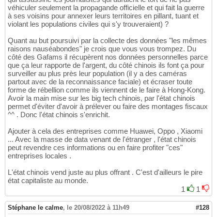
véhiculer seulement la propagande officielle et qui fait la guerre
à ses voisins pour annexer leurs territoires en pillant, tuant et
violant les populations civiles qui s'y trouveraient) ?
Quant au but poursuivi par la collecte des données "les mêmes
raisons nauséabondes" je crois que vous vous trompez. Du
côté des Gafams il récupèrent nos données personnelles parce
que ça leur rapporte de l'argent, du côté chinois ils font ça pour
surveiller au plus près leur population (il y a des caméras
partout avec de la reconnaissance faciale) et écraser toute
forme de rébellion comme ils viennent de le faire à Hong-Kong.
Avoir la main mise sur les big tech chinois, par l'état chinois
permet d'éviter d'avoir à prélever ou faire des montages fiscaux
^^ . Donc l'état chinois s'enrichit.
Ajouter à cela des entreprises comme Huawei, Oppo , Xiaomi
... Avec la masse de data venant de l'étranger , l'état chinois
peut revendre ces informations ou en faire profiter "ces"
entreprises locales .
L'état chinois vend juste au plus offrant . C'est d'ailleurs le pire
état capitaliste au monde.
1
1
Stéphane le calme
,
le 20/08/2022 à 11h49
#128