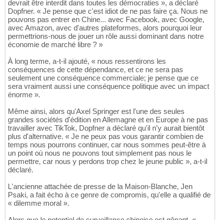
devrait être interdit dans toutes les démocraties », a déclaré
Dopfner. « Je pense que c'est idiot de ne pas faire ça. Nous ne
pouvons pas entrer en Chine... avec Facebook, avec Google,
avec Amazon, avec d'autres plateformes, alors pourquoi leur
permettrions-nous de jouer un rôle aussi dominant dans notre
économie de marché libre ? »
À long terme, a-t-il ajouté, « nous ressentirons les
conséquences de cette dépendance, et ce ne sera pas
seulement une conséquence commerciale; je pense que ce
sera vraiment aussi une conséquence politique avec un impact
énorme ».
Même ainsi, alors qu'Axel Springer est l'une des seules
grandes sociétés d'édition en Allemagne et en Europe à ne pas
travailler avec TikTok, Dopfner a déclaré qu'il n'y aurait bientôt
plus d'alternative. « Je ne peux pas vous garantir combien de
temps nous pourrons continuer, car nous sommes peut-être à
un point où nous ne pouvons tout simplement pas nous le
permettre, car nous y perdons trop chez le jeune public », a-t-il
déclaré.
L'ancienne attachée de presse de la Maison-Blanche, Jen
Psaki, a fait écho à ce genre de compromis, qu'elle a qualifié de
« dilemme moral ».
Alors que le potentiel de surveillance chinoise est gênant, «