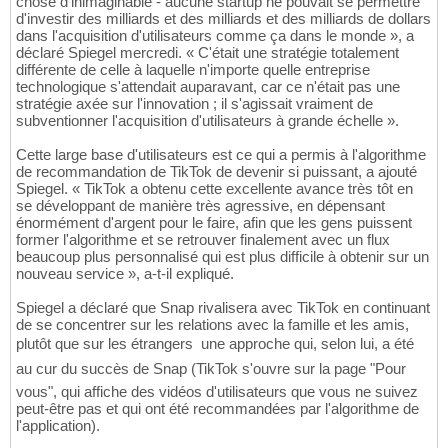
chose d'inimaginable - aucune startup ne pouvait se permettre
d'investir des milliards et des milliards et des milliards de dollars
dans l'acquisition d'utilisateurs comme ça dans le monde », a
déclaré Spiegel mercredi. « C'était une stratégie totalement
différente de celle à laquelle n'importe quelle entreprise
technologique s'attendait auparavant, car ce n'était pas une
stratégie axée sur l'innovation ; il s'agissait vraiment de
subventionner l'acquisition d'utilisateurs à grande échelle ».
Cette large base d'utilisateurs est ce qui a permis à l'algorithme
de recommandation de TikTok de devenir si puissant, a ajouté
Spiegel. « TikTok a obtenu cette excellente avance très tôt en
se développant de manière très agressive, en dépensant
énormément d'argent pour le faire, afin que les gens puissent
former l'algorithme et se retrouver finalement avec un flux
beaucoup plus personnalisé qui est plus difficile à obtenir sur un
nouveau service », a-t-il expliqué.
Spiegel a déclaré que Snap rivalisera avec TikTok en continuant
de se concentrer sur les relations avec la famille et les amis,
plutôt que sur les étrangers  une approche qui, selon lui, a été
au cur du succès de Snap (TikTok s'ouvre sur la page "Pour
vous", qui affiche des vidéos d'utilisateurs que vous ne suivez
peut-être pas et qui ont été recommandées par l'algorithme de
l'application).