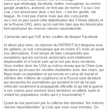
parce que whatsapp, facebook, twitter, messgener, ou meme
google analytics, androrid, ne font pas de meme ? a oui c'est
vrai, c'est americians donc c'est bon , c'est les gentils. ste
blague.. ils n'ont pas d'amis mais que des concurents
oui c'est un peu usant cette diabolisation des Chinois (tiktok) et
de la Russie (VK), alors qu'on sait très bien que les Américains
font pareil pour les memes raisons nauséabonde.
J'aimerais tant que l'UE ai les couilles de bloquer Facebook
et allons plus loins, en réponse du PATRIOT Act bloquons tous
les gafams, je suis convainque que en moins d'1 mois on aurait
nos alternatives. Il est temps de faire comprendre aux
européens que les services américains sont totalement
dispensable et à l'oncle sam qu'on est pas leurs esclaves.
Vous mettez donc les USA au même niveau que la Chine (une
dictature qui écrase les révoltes étudiantes avec des chars, qui
flique toute sa population et qui envoie en camp de travail et
stérilise des millions de ouïghours) et la Russie (une dictature
qui assassine les journalistes qui auraient le tort de ne pas
véhiculer seulement la propagande officielle et qui fait la guerre
à ses voisins pour annexer leurs territoires en pillant, tuant et
violant les populations civiles qui s'y trouveraient) ?
Quant au but poursuivi par la collecte des données "les mêmes
raisons nauséabondes" je crois que vous vous trompez. Du