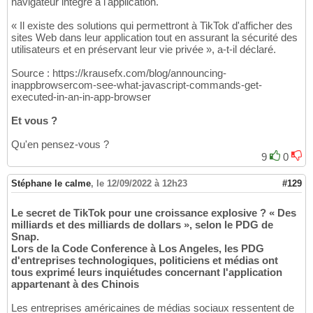
navigateur intégré à l'application.
« Il existe des solutions qui permettront à TikTok d'afficher des
sites Web dans leur application tout en assurant la sécurité des
utilisateurs et en préservant leur vie privée », a-t-il déclaré.
Source : https://krausefx.com/blog/announcing-
inappbrowsercom-see-what-javascript-commands-get-
executed-in-an-in-app-browser
Et vous ?
Qu'en pensez-vous ?
9
0
Stéphane le calme
,
le 12/09/2022 à 12h23
#129
Le secret de TikTok pour une croissance explosive ? « Des
milliards et des milliards de dollars », selon le PDG de
Snap.
Lors de la Code Conference à Los Angeles, les PDG
d'entreprises technologiques, politiciens et médias ont
tous exprimé leurs inquiétudes concernant l'application
appartenant à des Chinois
Les entreprises américaines de médias sociaux ressentent de