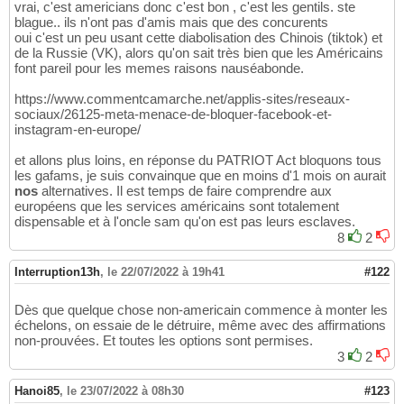
vrai, c'est americians donc c'est bon , c'est les gentils. ste
blague.. ils n'ont pas d'amis mais que des concurents
oui c'est un peu usant cette diabolisation des Chinois (tiktok) et
de la Russie (VK), alors qu'on sait très bien que les Américains
font pareil pour les memes raisons nauséabonde.
https://www.commentcamarche.net/applis-sites/reseaux-
sociaux/26125-meta-menace-de-bloquer-facebook-et-
instagram-en-europe/
et allons plus loins, en réponse du PATRIOT Act bloquons tous
les gafams, je suis convainque que en moins d'1 mois on aurait
nos
alternatives. Il est temps de faire comprendre aux
européens que les services américains sont totalement
dispensable et à l'oncle sam qu'on est pas leurs esclaves.
8
2
Interruption13h
,
le 22/07/2022 à 19h41
#122
Dès que quelque chose non-americain commence à monter les
échelons, on essaie de le détruire, même avec des affirmations
non-prouvées. Et toutes les options sont permises.
3
2
Hanoi85
,
le 23/07/2022 à 08h30
#123