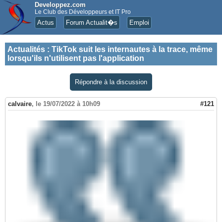
Developpez.com
Le Club des Développeurs et IT Pro
Actus
Forum Actualit�s
Emploi
Actualités
:
TikTok suit les internautes à la trace, même
lorsqu'ils n'utilisent pas l'application
Répondre à la discussion
calvaire
,
le 19/07/2022 à 10h09
#121