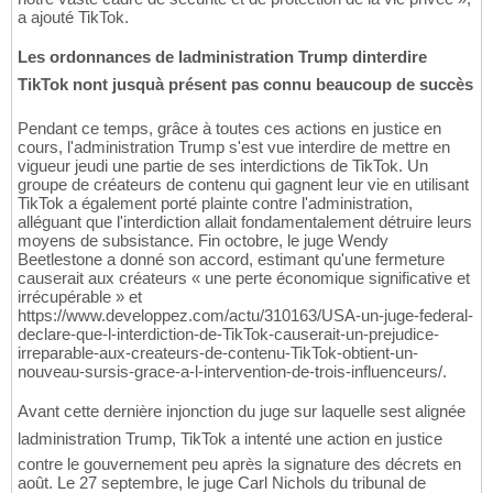
a ajouté TikTok.
Les ordonnances de ladministration Trump dinterdire
TikTok nont jusquà présent pas connu beaucoup de succès
Pendant ce temps, grâce à toutes ces actions en justice en
cours, l'administration Trump s'est vue interdire de mettre en
vigueur jeudi une partie de ses interdictions de TikTok. Un
groupe de créateurs de contenu qui gagnent leur vie en utilisant
TikTok a également porté plainte contre l'administration,
alléguant que l'interdiction allait fondamentalement détruire leurs
moyens de subsistance. Fin octobre, le juge Wendy
Beetlestone a donné son accord, estimant qu'une fermeture
causerait aux créateurs « une perte économique significative et
irrécupérable » et
https://www.developpez.com/actu/310163/USA-un-juge-federal-
declare-que-l-interdiction-de-TikTok-causerait-un-prejudice-
irreparable-aux-createurs-de-contenu-TikTok-obtient-un-
nouveau-sursis-grace-a-l-intervention-de-trois-influenceurs/.
Avant cette dernière injonction du juge sur laquelle sest alignée
ladministration Trump, TikTok a intenté une action en justice
contre le gouvernement peu après la signature des décrets en
août. Le 27 septembre, le juge Carl Nichols du tribunal de