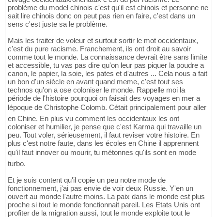
problème du model chinois c'est qu'il est chinois et personne ne
sait lire chinois donc on peut pas rien en faire, c'est dans un
sens c'est juste sa le problème.
Mais les traiter de voleur et surtout sortir le mot occidentaux,
c'est du pure racisme. Franchement, ils ont droit au savoir
comme tout le monde. La connaissance devrait être sans limite
et accessible, tu vas pas dire qu'on leur pas piquer la poudre a
canon, le papier, la soie, les pates et d'autres ... Cela nous a fait
un bon d'un siècle en avant quand meme, c'est tout ses
technos qu'on a ose coloniser le monde. Rappelle moi la
période de l'histoire pourquoi on faisait des voyages en mer a
lépoque de Christophe Colomb. Cétait principalement pour aller
en Chine. En plus vu comment les occidentaux les ont
coloniser et humilier, je pense que c'est Karma qui travaille un
peu. Tout voler, sérieusement, il faut reviser votre histoire. En
plus c'est notre faute, dans les écoles en Chine il apprennent
qu'il faut innover ou mourir, tu métonnes qu'ils sont en mode
turbo.
Et je suis content qu'il copie un peu notre mode de
fonctionnement, j'ai pas envie de voir deux Russie. Y'en un
ouvert au monde l'autre moins. La paix dans le monde est plus
proche si tout le monde fonctionnait pareil. Les Etats Unis ont
profiter de la migration aussi, tout le monde exploite tout le