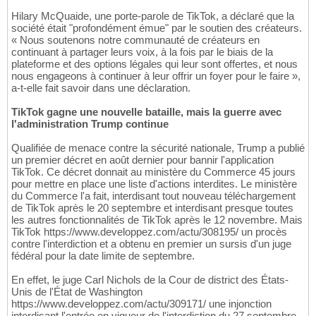
Hilary McQuaide, une porte-parole de TikTok, a déclaré que la
société était "profondément émue" par le soutien des créateurs.
« Nous soutenons notre communauté de créateurs en
continuant à partager leurs voix, à la fois par le biais de la
plateforme et des options légales qui leur sont offertes, et nous
nous engageons à continuer à leur offrir un foyer pour le faire »,
a-t-elle fait savoir dans une déclaration.
TikTok gagne une nouvelle bataille, mais la guerre avec
l'administration Trump continue
Qualifiée de menace contre la sécurité nationale, Trump a publié
un premier décret en août dernier pour bannir l'application
TikTok. Ce décret donnait au ministère du Commerce 45 jours
pour mettre en place une liste d'actions interdites. Le ministère
du Commerce l'a fait, interdisant tout nouveau téléchargement
de TikTok après le 20 septembre et interdisant presque toutes
les autres fonctionnalités de TikTok après le 12 novembre. Mais
TikTok https://www.developpez.com/actu/308195/ un procès
contre l'interdiction et a obtenu en premier un sursis d'un juge
fédéral pour la date limite de septembre.
En effet, le juge Carl Nichols de la Cour de district des États-
Unis de l'État de Washington
https://www.developpez.com/actu/309171/ une injonction
interdisant l'entrée en vigueur de l'interdiction du 27 septembre.