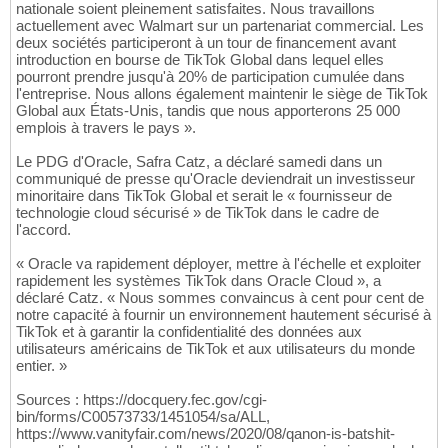
nationale soient pleinement satisfaites. Nous travaillons
actuellement avec Walmart sur un partenariat commercial. Les
deux sociétés participeront à un tour de financement avant
introduction en bourse de TikTok Global dans lequel elles
pourront prendre jusqu'à 20% de participation cumulée dans
l'entreprise. Nous allons également maintenir le siège de TikTok
Global aux États-Unis, tandis que nous apporterons 25 000
emplois à travers le pays ».
Le PDG d'Oracle, Safra Catz, a déclaré samedi dans un
communiqué de presse qu'Oracle deviendrait un investisseur
minoritaire dans TikTok Global et serait le « fournisseur de
technologie cloud sécurisé » de TikTok dans le cadre de
l'accord.
« Oracle va rapidement déployer, mettre à l'échelle et exploiter
rapidement les systèmes TikTok dans Oracle Cloud », a
déclaré Catz. « Nous sommes convaincus à cent pour cent de
notre capacité à fournir un environnement hautement sécurisé à
TikTok et à garantir la confidentialité des données aux
utilisateurs américains de TikTok et aux utilisateurs du monde
entier. »
Sources : https://docquery.fec.gov/cgi-
bin/forms/C00573733/1451054/sa/ALL,
https://www.vanityfair.com/news/2020/08/qanon-is-batshit-