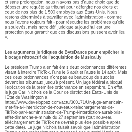
et sans prolongation, nous n'avons pas d'autre choix que de
déposer une requête au tribunal pour défendre nos droits et
ceux de nos plus de 1 500 employés aux États-Unis. Nous
restons déterminés à travailler avec l'administration - comme
nous l'avons toujours fait - pour résoudre les problèmes qu'elle
a soulevés, mais notre défi juridique aujourd'hui est une
protection pour garantir que ces discussions puissent avoir lieu
».
Les arguments juridiques de ByteDance pour empêcher le
blocage rétroactif de l'acquisition de Musical.ly
Le président Trump a en fait émis deux ordonnances différentes
visant à interdire TikTok, l'une le 6 août et l'autre le 14 août. Mais
ces deux ordonnances n'ont pas eu beaucoup de succès
devant les tribunaux jusqu'à présent. Un juge fédéral a bloqué
l'exécution de la première ordonnance en septembre. En effet,
le juge Carl Nichols de la Cour de district des États-Unis de
l'État de Washington a
https://www.developpez.com/actu/309171/Un-juge-americain-
met-fin-a-l-interdiction-de-nouveaux-telechargements-de-
TikTok-par-l-administration-de-Trump-l-interdiction-aurait-pris-
effet-dimanche-a-minuit/ du 27 septembre (tout nouveau
téléchargement de TikTok ne devrait plus être possible après
cette date). Le juge Nichols faisait savoir que l'administration