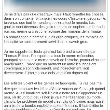
Je ne dirais pas que c'est faux mais il faut remettre les choses
dans son contexte. Si t'a suivi les cours d'histoire et géographie,
tu verras que tout le monde a copier a tout le monde. Les
gaulois sont devenus des gallo-romains en copiant sur le model
romain, meme si c'est une tactique des romains de lantiquité.
La renaissance a pompe sur les grec antiques, les romains de
lantiquité se sont carement servi dans le savoir grec.
Je me rappelle de Tesla qui s'est fait prendre son idée par
Thomas Edison. Pourquoi on a tous la meme médecine,
pourquoi on a tous le meme savoir de l'histoire, pourquoi on est
américanise. Parce que un moment un autre les idées ont
convergence soit violemment, soit indirectement, soit
directement. L'informatique cela vient d'ou daprès toi.
Les artistes volent et les genies se lapproprie. Tu vas pas me
dire que les toutes les idées d'Apple sortent de Steve job quand
meme. Aussi humiliant soit-il c'est a notre tour d'apprendre un
peu, j'ai dit un tout peu (sinon je vais me faire taper) du model
chinois. Le problème du model c'est pas qu'il pique, nous aussi
on a pique la bombe nucléaire aux américains. Il faut arrêter le
clivage occidentaux/orientaux c'est du pur racisme. Le