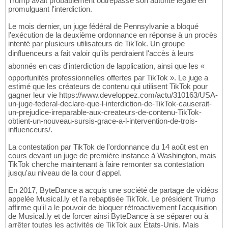
Trump avait probablement outrepassé son autorité légale en
promulguant l'interdiction.
Le mois dernier, un juge fédéral de Pennsylvanie a bloqué
l'exécution de la deuxième ordonnance en réponse à un procès
intenté par plusieurs utilisateurs de TikTok. Un groupe
dinfluenceurs a fait valoir qu'ils perdraient l'accès à leurs
abonnés en cas d'interdiction de lapplication, ainsi que les «
opportunités professionnelles offertes par TikTok ». Le juge a
estimé que les créateurs de contenu qui utilisent TikTok pour
gagner leur vie https://www.developpez.com/actu/310163/USA-
un-juge-federal-declare-que-l-interdiction-de-TikTok-causerait-
un-prejudice-irreparable-aux-createurs-de-contenu-TikTok-
obtient-un-nouveau-sursis-grace-a-l-intervention-de-trois-
influenceurs/.
La contestation par TikTok de l'ordonnance du 14 août est en
cours devant un juge de première instance à Washington, mais
TikTok cherche maintenant à faire remonter sa contestation
jusqu'au niveau de la cour d'appel.
En 2017, ByteDance a acquis une société de partage de vidéos
appelée Musical.ly et l'a rebaptisée TikTok. Le président Trump
affirme qu'il a le pouvoir de bloquer rétroactivement l'acquisition
de Musical.ly et de forcer ainsi ByteDance à se séparer ou à
arrêter toutes les activités de TikTok aux États-Unis. Mais