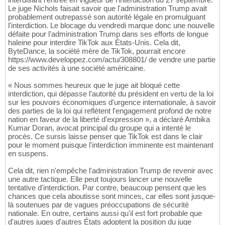
Le juge Nichols faisait savoir que l'administration Trump avait
probablement outrepassé son autorité légale en promulguant
l'interdiction. Le blocage du vendredi marque donc une nouvelle
défaite pour l'administration Trump dans ses efforts de longue
haleine pour interdire TikTok aux États-Unis. Cela dit,
ByteDance, la société mère de TikTok, pourrait encore
https://www.developpez.com/actu/308801/ de vendre une partie
de ses activités à une société américaine.
« Nous sommes heureux que le juge ait bloqué cette
interdiction, qui dépasse l'autorité du président en vertu de la loi
sur les pouvoirs économiques d'urgence internationale, à savoir
des parties de la loi qui reflètent l'engagement profond de notre
nation en faveur de la liberté d'expression », a déclaré Ambika
Kumar Doran, avocat principal du groupe qui a intenté le
procès. Ce sursis laisse penser que TikTok est dans le clair
pour le moment puisque l'interdiction imminente est maintenant
en suspens.
Cela dit, rien n'empêche l'administration Trump de revenir avec
une autre tactique. Elle peut toujours lancer une nouvelle
tentative d'interdiction. Par contre, beaucoup pensent que les
chances que cela aboutisse sont minces, car elles sont jusque-
là soutenues par de vagues préoccupations de sécurité
nationale. En outre, certains aussi qu'il est fort probable que
d'autres juges d'autres États adoptent la position du juge