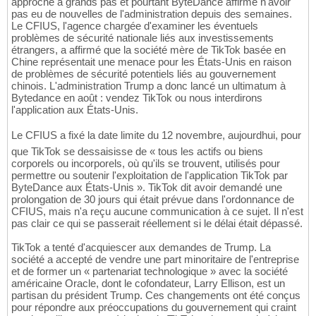
approche à grands pas et pourtant ByteDance affirme n'avoir
pas eu de nouvelles de l'administration depuis des semaines.
Le CFIUS, l'agence chargée d'examiner les éventuels
problèmes de sécurité nationale liés aux investissements
étrangers, a affirmé que la société mère de TikTok basée en
Chine représentait une menace pour les États-Unis en raison
de problèmes de sécurité potentiels liés au gouvernement
chinois. L'administration Trump a donc lancé un ultimatum à
Bytedance en août : vendez TikTok ou nous interdirons
l'application aux États-Unis.
Le CFIUS a fixé la date limite du 12 novembre, aujourdhui, pour
que TikTok se dessaisisse de « tous les actifs ou biens
corporels ou incorporels, où qu'ils se trouvent, utilisés pour
permettre ou soutenir l'exploitation de l'application TikTok par
ByteDance aux États-Unis ». TikTok dit avoir demandé une
prolongation de 30 jours qui était prévue dans l'ordonnance de
CFIUS, mais n'a reçu aucune communication à ce sujet. Il n'est
pas clair ce qui se passerait réellement si le délai était dépassé.
TikTok a tenté d'acquiescer aux demandes de Trump. La
société a accepté de vendre une part minoritaire de l'entreprise
et de former un « partenariat technologique » avec la société
américaine Oracle, dont le cofondateur, Larry Ellison, est un
partisan du président Trump. Ces changements ont été conçus
pour répondre aux préoccupations du gouvernement qui craint