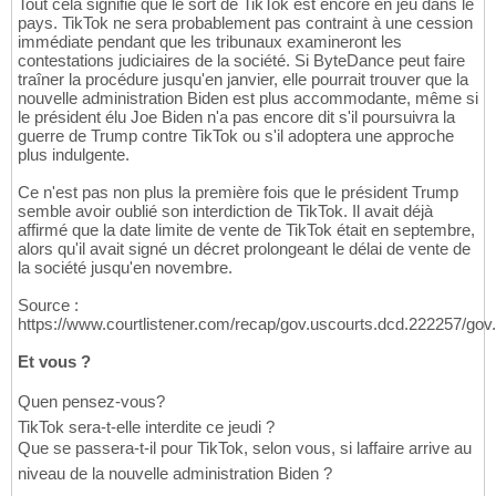
Tout cela signifie que le sort de TikTok est encore en jeu dans le
pays. TikTok ne sera probablement pas contraint à une cession
immédiate pendant que les tribunaux examineront les
contestations judiciaires de la société. Si ByteDance peut faire
traîner la procédure jusqu'en janvier, elle pourrait trouver que la
nouvelle administration Biden est plus accommodante, même si
le président élu Joe Biden n'a pas encore dit s'il poursuivra la
guerre de Trump contre TikTok ou s'il adoptera une approche
plus indulgente.
Ce n'est pas non plus la première fois que le président Trump
semble avoir oublié son interdiction de TikTok. Il avait déjà
affirmé que la date limite de vente de TikTok était en septembre,
alors qu'il avait signé un décret prolongeant le délai de vente de
la société jusqu'en novembre.
Source :
https://www.courtlistener.com/recap/gov.uscourts.dcd.222257/gov
Et vous ?
Quen pensez-vous?
TikTok sera-t-elle interdite ce jeudi ?
Que se passera-t-il pour TikTok, selon vous, si laffaire arrive au
niveau de la nouvelle administration Biden ?