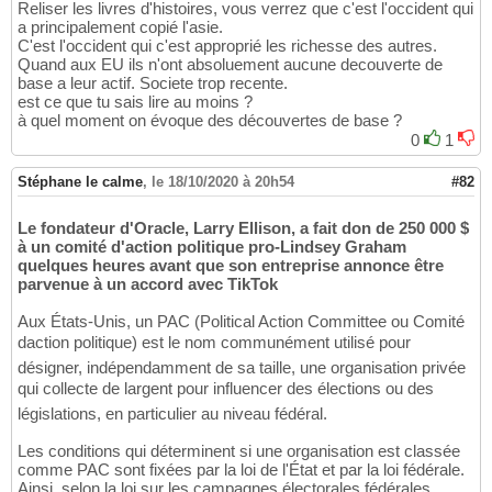
Reliser les livres d'histoires, vous verrez que c'est l'occident qui
a principalement copié l'asie.
C'est l'occident qui c'est approprié les richesse des autres.
Quand aux EU ils n'ont absoluement aucune decouverte de
base a leur actif. Societe trop recente.
est ce que tu sais lire au moins ?
à quel moment on évoque des découvertes de base ?
0
1
Stéphane le calme
,
le 18/10/2020 à 20h54
#82
Le fondateur d'Oracle, Larry Ellison, a fait don de 250 000 $
à un comité d'action politique pro-Lindsey Graham
quelques heures avant que son entreprise annonce être
parvenue à un accord avec TikTok
Aux États-Unis, un PAC (Political Action Committee ou Comité
daction politique) est le nom communément utilisé pour
désigner, indépendamment de sa taille, une organisation privée
qui collecte de largent pour influencer des élections ou des
législations, en particulier au niveau fédéral.
Les conditions qui déterminent si une organisation est classée
comme PAC sont fixées par la loi de l'État et par la loi fédérale.
Ainsi, selon la loi sur les campagnes électorales fédérales