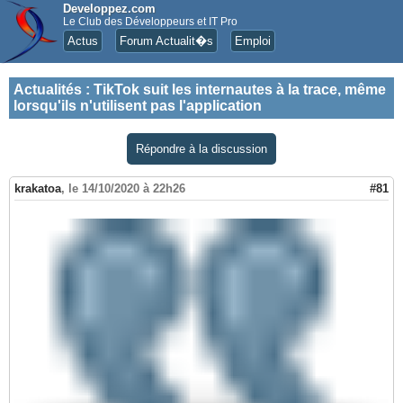
Developpez.com
Le Club des Développeurs et IT Pro
Actus
Forum Actualit�s
Emploi
Actualités
:
TikTok suit les internautes à la trace, même
lorsqu'ils n'utilisent pas l'application
Répondre à la discussion
krakatoa
,
le 14/10/2020 à 22h26
#81