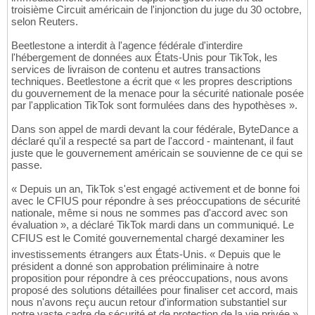
troisième Circuit américain de l'injonction du juge du 30 octobre,
selon Reuters.
Beetlestone a interdit à l'agence fédérale d'interdire
l'hébergement de données aux États-Unis pour TikTok, les
services de livraison de contenu et autres transactions
techniques. Beetlestone a écrit que « les propres descriptions
du gouvernement de la menace pour la sécurité nationale posée
par l'application TikTok sont formulées dans des hypothèses ».
Dans son appel de mardi devant la cour fédérale, ByteDance a
déclaré qu'il a respecté sa part de l'accord - maintenant, il faut
juste que le gouvernement américain se souvienne de ce qui se
passe.
« Depuis un an, TikTok s'est engagé activement et de bonne foi
avec le CFIUS pour répondre à ses préoccupations de sécurité
nationale, même si nous ne sommes pas d'accord avec son
évaluation », a déclaré TikTok mardi dans un communiqué. Le
CFIUS est le Comité gouvernemental chargé dexaminer les
investissements étrangers aux États-Unis. « Depuis que le
président a donné son approbation préliminaire à notre
proposition pour répondre à ces préoccupations, nous avons
proposé des solutions détaillées pour finaliser cet accord, mais
nous n'avons reçu aucun retour d'information substantiel sur
notre vaste cadre de sécurité et de protection de la vie privée »,