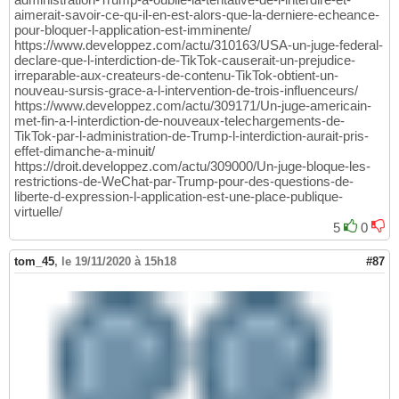
aimerait-savoir-ce-qu-il-en-est-alors-que-la-derniere-echeance-
pour-bloquer-l-application-est-imminente/
https://www.developpez.com/actu/310163/USA-un-juge-federal-
declare-que-l-interdiction-de-TikTok-causerait-un-prejudice-
irreparable-aux-createurs-de-contenu-TikTok-obtient-un-
nouveau-sursis-grace-a-l-intervention-de-trois-influenceurs/
https://www.developpez.com/actu/309171/Un-juge-americain-
met-fin-a-l-interdiction-de-nouveaux-telechargements-de-
TikTok-par-l-administration-de-Trump-l-interdiction-aurait-pris-
effet-dimanche-a-minuit/
https://droit.developpez.com/actu/309000/Un-juge-bloque-les-
restrictions-de-WeChat-par-Trump-pour-des-questions-de-
liberte-d-expression-l-application-est-une-place-publique-
virtuelle/
5
0
tom_45
,
le 19/11/2020 à 15h18
#87