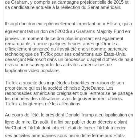
de Graham, y compris sa campagne présidentielle de 2015 et
sa candidature actuelle à la réélection du Sénat américain.
Il sagit dun don exceptionnellement important pour Ellison, qui a
également fait un don de 5200 $ au Grahams Majority Fund en
janvier. Le moment de ce don plus important est également
remarquable, à peine quelques heures après qu'Oracle a
officiellement annoncé qu'il avait été choisi comme partenaire
technologique de TikTok pour ses opérations aux États-Unis,
devançant Microsoft dans un processus d'appel d'offres de haut
niveau pour sauvegarder les activités américaines de
lapplication vidéo populaire.
TikTok a suscité des inquiétudes bipartites en raison de son
propriétaire qui est la société chinoise ByteDance. Les
responsables américains craignaient que l'entreprise ne partage
les données des utilisateurs avec le gouvernement chinois.
TikTok a longtemps nié les allégations.
Au cours de l'été, le président Donald Trump a eu lapplication en
ligne de mire. En août, il a fini par publier deux décrets ciblant
WeChat et TikTok dont lobjectif était de forcer TikTok à céder
ses activités américaines sous peine dêtre fermé aux États-