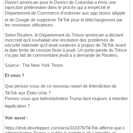
District américain pour le District de Columbia a émis une
injonction préliminaire dans le procès qui a empêché le
Département de Commerce d'ordonner aux app stores dApple
et de Google de supprimer TikTok pour le téléchargement par
les nouveaux utilisateurs.
Selon Reuters, le Département du Trésor américain a déclaré
mercredi qu'il souhaitait une résolution des problèmes de
sécurité nationale qu'il avait soulevés à propos de TikTok avant
la date limite de cession fixée à jeudi. Un porte-parole du Trésor
n'a pas fait de commentaire jeudi à a demande de Reuters.
Source : The New York Times
Et vous ?
Que pensez-vous de ce nouveau report de linterdiction de
TikTok aux États-Unis ?
Pensez-vous que ladministration Trump tient toujours à interdire
lapplication ?
Voir aussi :
https://droit.developpez.com/actu/310376/TikTok-affirme-que-l-
administration-Trump-a-oublie-la-tentative-de-l-interdire-et-