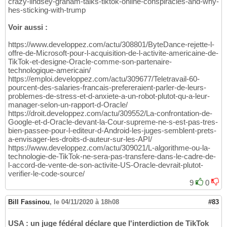
crazy-lindsey-graham-talks-tiktok-online-conspiracies-and-why-
hes-sticking-with-trump
Voir aussi :
https://www.developpez.com/actu/308801/ByteDance-rejette-l-
offre-de-Microsoft-pour-l-acquisition-de-l-activite-americaine-de-
TikTok-et-designe-Oracle-comme-son-partenaire-
technologique-americain/
https://emploi.developpez.com/actu/309677/Teletravail-60-
pourcent-des-salaries-francais-prefereraient-parler-de-leurs-
problemes-de-stress-et-d-anxiete-a-un-robot-plutot-qu-a-leur-
manager-selon-un-rapport-d-Oracle/
https://droit.developpez.com/actu/309552/La-confrontation-de-
Google-et-d-Oracle-devant-la-Cour-supreme-ne-s-est-pas-tres-
bien-passee-pour-l-editeur-d-Android-les-juges-semblent-prets-
a-envisager-les-droits-d-auteur-sur-les-API/
https://www.developpez.com/actu/309021/L-algorithme-ou-la-
technologie-de-TikTok-ne-sera-pas-transfere-dans-le-cadre-de-
l-accord-de-vente-de-son-activite-US-Oracle-devrait-plutot-
verifier-le-code-source/
9
0
Bill Fassinou
,
le 04/11/2020 à 18h08
#83
USA : un juge fédéral déclare que l'interdiction de TikTok