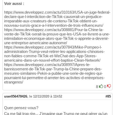
Voir aussi :
https://www.developpez.com/actu/310163/USA-un-juge-federal-
declare-que-l-interdiction-de-TikTok-causerait-un-prejudice-
irreparable-aux-createurs-de-contenu-TikTok-obtient-un-
nouveau-sursis-grace-a-l-intervention-de-trois-influenceurs/
https://www.developpez.com/actu/308881/Pour-la-Chine-la-
vente-de-TikTok-serait-la-preuve-que-les-USA-se-livrent-a-une-
intimidation-economique-alors-que-TikTok-s-apprete-a-devenir-
une-entreprise-americaine-autonome/
https://www.developpez.com/actu/307843/Mike-Pompeo-l-
administration-Trump-veut-retirer-les-applications-chinoises-
non-fiables-comme-TikTok-et-WeChat-des-App-Stores-
americains-dans-un-nouvel-effort-baptise-Clean-Network/
https://www.developpez.com/actu/308997/Apres-le-
bannissement-de-TikTok-par-Trump-la-Chine-prepare-des-
mesures-similaires-Pekin-a-publie-une-serie-de-regles-qui-
pourraient-lui-permettre-d-arreter-les-activites-d-entreprises-
etrangeres/
8
0
user056478426
,
le 12/11/2020 à 11h52
#85
Quen pensez-vous?
Ça me fait trop rire... J'imagine que Trump ne peut gérer qu'un