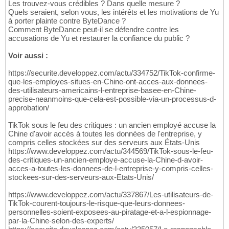
Les trouvez-vous crédibles ? Dans quelle mesure ?
Quels seraient, selon vous, les intérêts et les motivations de Yu
à porter plainte contre ByteDance ?
Comment ByteDance peut-il se défendre contre les
accusations de Yu et restaurer la confiance du public ?
Voir aussi :
https://securite.developpez.com/actu/334752/TikTok-confirme-
que-les-employes-situes-en-Chine-ont-acces-aux-donnees-
des-utilisateurs-americains-l-entreprise-basee-en-Chine-
precise-neanmoins-que-cela-est-possible-via-un-processus-d-
approbation/
TikTok sous le feu des critiques : un ancien employé accuse la
Chine d'avoir accès à toutes les données de l'entreprise, y
compris celles stockées sur des serveurs aux États-Unis
https://www.developpez.com/actu/344569/TikTok-sous-le-feu-
des-critiques-un-ancien-employe-accuse-la-Chine-d-avoir-
acces-a-toutes-les-donnees-de-l-entreprise-y-compris-celles-
stockees-sur-des-serveurs-aux-Etats-Unis/
https://www.developpez.com/actu/337867/Les-utilisateurs-de-
TikTok-courent-toujours-le-risque-que-leurs-donnees-
personnelles-soient-exposees-au-piratage-et-a-l-espionnage-
par-la-Chine-selon-des-experts/