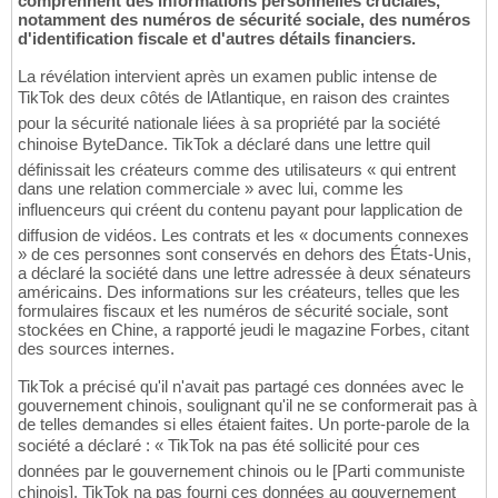
comprennent des informations personnelles cruciales,
notamment des numéros de sécurité sociale, des numéros
d'identification fiscale et d'autres détails financiers.
La révélation intervient après un examen public intense de
TikTok des deux côtés de lAtlantique, en raison des craintes
pour la sécurité nationale liées à sa propriété par la société
chinoise ByteDance. TikTok a déclaré dans une lettre quil
définissait les créateurs comme des utilisateurs « qui entrent
dans une relation commerciale » avec lui, comme les
influenceurs qui créent du contenu payant pour lapplication de
diffusion de vidéos. Les contrats et les « documents connexes
» de ces personnes sont conservés en dehors des États-Unis,
a déclaré la société dans une lettre adressée à deux sénateurs
américains. Des informations sur les créateurs, telles que les
formulaires fiscaux et les numéros de sécurité sociale, sont
stockées en Chine, a rapporté jeudi le magazine Forbes, citant
des sources internes.
TikTok a précisé qu'il n'avait pas partagé ces données avec le
gouvernement chinois, soulignant qu'il ne se conformerait pas à
de telles demandes si elles étaient faites. Un porte-parole de la
société a déclaré : « TikTok na pas été sollicité pour ces
données par le gouvernement chinois ou le [Parti communiste
chinois]. TikTok na pas fourni ces données au gouvernement