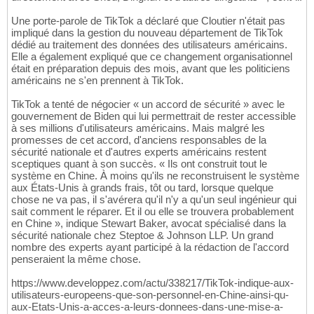
Une porte-parole de TikTok a déclaré que Cloutier n'était pas
impliqué dans la gestion du nouveau département de TikTok
dédié au traitement des données des utilisateurs américains.
Elle a également expliqué que ce changement organisationnel
était en préparation depuis des mois, avant que les politiciens
américains ne s'en prennent à TikTok.
TikTok a tenté de négocier « un accord de sécurité » avec le
gouvernement de Biden qui lui permettrait de rester accessible
à ses millions d'utilisateurs américains. Mais malgré les
promesses de cet accord, d'anciens responsables de la
sécurité nationale et d'autres experts américains restent
sceptiques quant à son succès. « Ils ont construit tout le
système en Chine. À moins qu'ils ne reconstruisent le système
aux États-Unis à grands frais, tôt ou tard, lorsque quelque
chose ne va pas, il s'avérera qu'il n'y a qu'un seul ingénieur qui
sait comment le réparer. Et il ou elle se trouvera probablement
en Chine », indique Stewart Baker, avocat spécialisé dans la
sécurité nationale chez Steptoe & Johnson LLP. Un grand
nombre des experts ayant participé à la rédaction de l'accord
penseraient la même chose.
https://www.developpez.com/actu/338217/TikTok-indique-aux-
utilisateurs-europeens-que-son-personnel-en-Chine-ainsi-qu-
aux-Etats-Unis-a-acces-a-leurs-donnees-dans-une-mise-a-