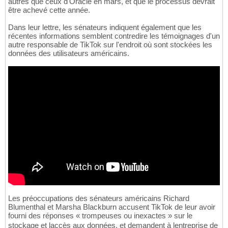
autres que ceux d'Oracle en mars, et que le processus devrait
être achevé cette année.
Dans leur lettre, les sénateurs indiquent également que les
récentes informations semblent contredire les témoignages d'un
autre responsable de TikTok sur l'endroit où sont stockées les
données des utilisateurs américains.
Les préoccupations des sénateurs américains Richard
Blumenthal et Marsha Blackburn accusent TikTok de leur avoir
fourni des réponses « trompeuses ou inexactes » sur le
stockage et laccès aux données, et demandent à lentreprise de