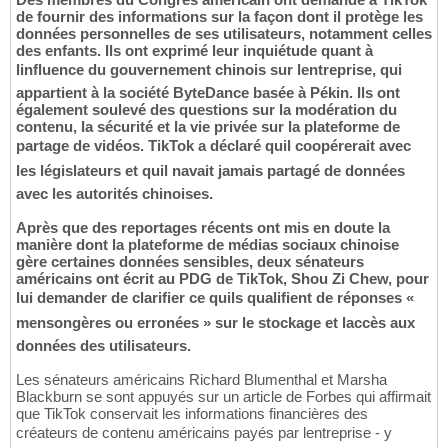
de fournir des informations sur la façon dont il protège les
données personnelles de ses utilisateurs, notamment celles
des enfants. Ils ont exprimé leur inquiétude quant à
linfluence du gouvernement chinois sur lentreprise, qui
appartient à la société ByteDance basée à Pékin. Ils ont
également soulevé des questions sur la modération du
contenu, la sécurité et la vie privée sur la plateforme de
partage de vidéos. TikTok a déclaré quil coopérerait avec
les législateurs et quil navait jamais partagé de données
avec les autorités chinoises.
Après que des reportages récents ont mis en doute la
manière dont la plateforme de médias sociaux chinoise
gère certaines données sensibles, deux sénateurs
américains ont écrit au PDG de TikTok, Shou Zi Chew, pour
lui demander de clarifier ce quils qualifient de réponses «
mensongères ou erronées » sur le stockage et laccès aux
données des utilisateurs.
Les sénateurs américains Richard Blumenthal et Marsha
Blackburn se sont appuyés sur un article de Forbes qui affirmait
que TikTok conservait les informations financières des
créateurs de contenu américains payés par lentreprise - y