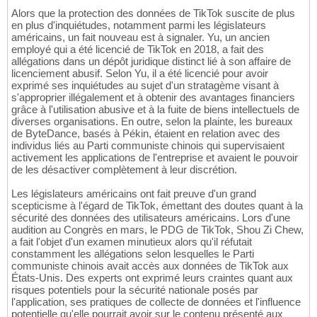
Alors que la protection des données de TikTok suscite de plus
en plus d'inquiétudes, notamment parmi les législateurs
américains, un fait nouveau est à signaler. Yu, un ancien
employé qui a été licencié de TikTok en 2018, a fait des
allégations dans un dépôt juridique distinct lié à son affaire de
licenciement abusif. Selon Yu, il a été licencié pour avoir
exprimé ses inquiétudes au sujet d'un stratagème visant à
s'approprier illégalement et à obtenir des avantages financiers
grâce à l'utilisation abusive et à la fuite de biens intellectuels de
diverses organisations. En outre, selon la plainte, les bureaux
de ByteDance, basés à Pékin, étaient en relation avec des
individus liés au Parti communiste chinois qui supervisaient
activement les applications de l'entreprise et avaient le pouvoir
de les désactiver complètement à leur discrétion.
Les législateurs américains ont fait preuve d'un grand
scepticisme à l'égard de TikTok, émettant des doutes quant à la
sécurité des données des utilisateurs américains. Lors d'une
audition au Congrès en mars, le PDG de TikTok, Shou Zi Chew,
a fait l'objet d'un examen minutieux alors qu'il réfutait
constamment les allégations selon lesquelles le Parti
communiste chinois avait accès aux données de TikTok aux
États-Unis. Des experts ont exprimé leurs craintes quant aux
risques potentiels pour la sécurité nationale posés par
l'application, ses pratiques de collecte de données et l'influence
potentielle qu'elle pourrait avoir sur le contenu présenté aux