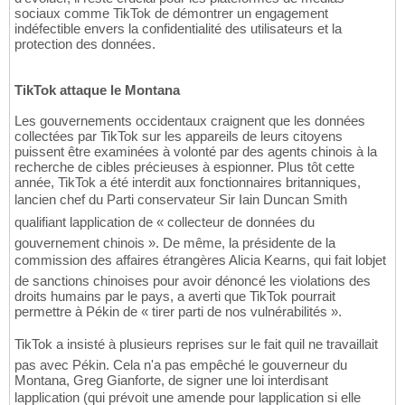
sociaux comme TikTok de démontrer un engagement
indéfectible envers la confidentialité des utilisateurs et la
protection des données.
TikTok attaque le Montana
Les gouvernements occidentaux craignent que les données
collectées par TikTok sur les appareils de leurs citoyens
puissent être examinées à volonté par des agents chinois à la
recherche de cibles précieuses à espionner. Plus tôt cette
année, TikTok a été interdit aux fonctionnaires britanniques,
lancien chef du Parti conservateur Sir Iain Duncan Smith
qualifiant lapplication de « collecteur de données du
gouvernement chinois ». De même, la présidente de la
commission des affaires étrangères Alicia Kearns, qui fait lobjet
de sanctions chinoises pour avoir dénoncé les violations des
droits humains par le pays, a averti que TikTok pourrait
permettre à Pékin de « tirer parti de nos vulnérabilités ».
TikTok a insisté à plusieurs reprises sur le fait quil ne travaillait
pas avec Pékin. Cela n'a pas empêché le gouverneur du
Montana, Greg Gianforte, de signer une loi interdisant
lapplication (qui prévoit une amende pour lapplication si elle