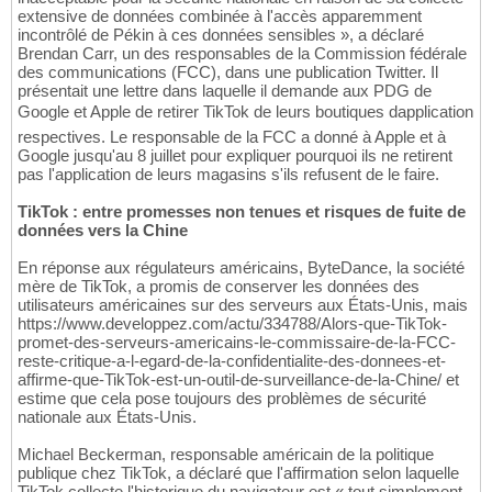
extensive de données combinée à l'accès apparemment
incontrôlé de Pékin à ces données sensibles », a déclaré
Brendan Carr, un des responsables de la Commission fédérale
des communications (FCC), dans une publication Twitter. Il
présentait une lettre dans laquelle il demande aux PDG de
Google et Apple de retirer TikTok de leurs boutiques dapplication
respectives. Le responsable de la FCC a donné à Apple et à
Google jusqu'au 8 juillet pour expliquer pourquoi ils ne retirent
pas l'application de leurs magasins s'ils refusent de le faire.
TikTok : entre promesses non tenues et risques de fuite de
données vers la Chine
En réponse aux régulateurs américains, ByteDance, la société
mère de TikTok, a promis de conserver les données des
utilisateurs américaines sur des serveurs aux États-Unis, mais
https://www.developpez.com/actu/334788/Alors-que-TikTok-
promet-des-serveurs-americains-le-commissaire-de-la-FCC-
reste-critique-a-l-egard-de-la-confidentialite-des-donnees-et-
affirme-que-TikTok-est-un-outil-de-surveillance-de-la-Chine/ et
estime que cela pose toujours des problèmes de sécurité
nationale aux États-Unis.
Michael Beckerman, responsable américain de la politique
publique chez TikTok, a déclaré que l'affirmation selon laquelle
TikTok collecte l'historique du navigateur est « tout simplement