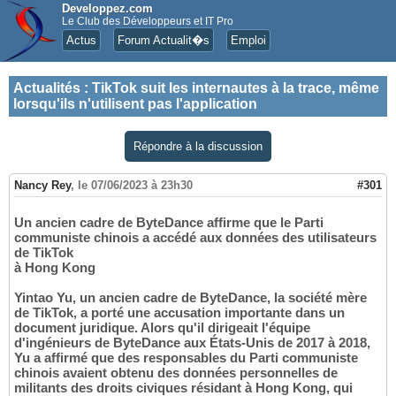
Developpez.com
Le Club des Développeurs et IT Pro
Actus
Forum Actualit�s
Emploi
Actualités
:
TikTok suit les internautes à la trace, même
lorsqu'ils n'utilisent pas l'application
Répondre à la discussion
Nancy Rey
,
le 07/06/2023 à 23h30
#301
Un ancien cadre de ByteDance affirme que le Parti
communiste chinois a accédé aux données des utilisateurs
de TikTok
à Hong Kong
Yintao Yu, un ancien cadre de ByteDance, la société mère
de TikTok, a porté une accusation importante dans un
document juridique. Alors qu'il dirigeait l'équipe
d'ingénieurs de ByteDance aux États-Unis de 2017 à 2018,
Yu a affirmé que des responsables du Parti communiste
chinois avaient obtenu des données personnelles de
militants des droits civiques résidant à Hong Kong, qui