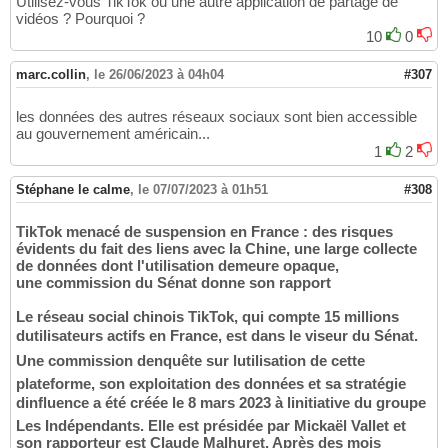
Utilisez-vous TikTok ou une autre application de partage de
vidéos ? Pourquoi ?
10
0
marc.collin
,
le 26/06/2023 à 04h04
#307
les données des autres réseaux sociaux sont bien accessible
au gouvernement américain...
1
2
Stéphane le calme
,
le 07/07/2023 à 01h51
#308
TikTok menacé de suspension en France : des risques
évidents du fait des liens avec la Chine, une large collecte
de données dont l'utilisation demeure opaque,
une commission du Sénat donne son rapport
Le réseau social chinois TikTok, qui compte 15 millions
dutilisateurs actifs en France, est dans le viseur du Sénat.
Une commission denquête sur lutilisation de cette
plateforme, son exploitation des données et sa stratégie
dinfluence a été créée le 8 mars 2023 à linitiative du groupe
Les Indépendants. Elle est présidée par Mickaël Vallet et
son rapporteur est Claude Malhuret. Après des mois