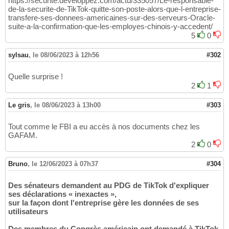
https://securite.developpez.com/actu/335057/Le-responsable-
de-la-securite-de-TikTok-quitte-son-poste-alors-que-l-entreprise-
transfere-ses-donnees-americaines-sur-des-serveurs-Oracle-
suite-a-la-confirmation-que-les-employes-chinois-y-accedent/
5
0
sylsau
,
le 08/06/2023 à 12h56
#302
Quelle surprise !
2
1
Le gris
,
le 08/06/2023 à 13h00
#303
Tout comme le FBI a eu accès à nos documents chez les
GAFAM.
2
0
Bruno
,
le 12/06/2023 à 07h37
#304
Des sénateurs demandent au PDG de TikTok d'expliquer
ses déclarations « inexactes »,
sur la façon dont l'entreprise gère les données de ses
utilisateurs
Des membres du Congrès américain ont demandé à TikTok