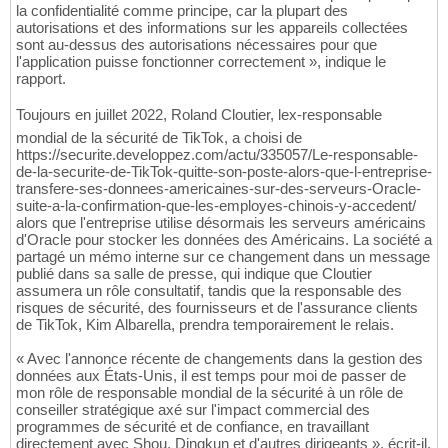
la confidentialité comme principe, car la plupart des
autorisations et des informations sur les appareils collectées
sont au-dessus des autorisations nécessaires pour que
l'application puisse fonctionner correctement », indique le
rapport.
Toujours en juillet 2022, Roland Cloutier, lex-responsable
mondial de la sécurité de TikTok, a choisi de
https://securite.developpez.com/actu/335057/Le-responsable-
de-la-securite-de-TikTok-quitte-son-poste-alors-que-l-entreprise-
transfere-ses-donnees-americaines-sur-des-serveurs-Oracle-
suite-a-la-confirmation-que-les-employes-chinois-y-accedent/
alors que l'entreprise utilise désormais les serveurs américains
d'Oracle pour stocker les données des Américains. La société a
partagé un mémo interne sur ce changement dans un message
publié dans sa salle de presse, qui indique que Cloutier
assumera un rôle consultatif, tandis que la responsable des
risques de sécurité, des fournisseurs et de l'assurance clients
de TikTok, Kim Albarella, prendra temporairement le relais.
« Avec l'annonce récente de changements dans la gestion des
données aux États-Unis, il est temps pour moi de passer de
mon rôle de responsable mondial de la sécurité à un rôle de
conseiller stratégique axé sur l'impact commercial des
programmes de sécurité et de confiance, en travaillant
directement avec Shou, Dingkun et d'autres dirigeants », écrit-il.