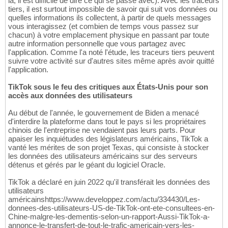
là, il est difficile de dire ce qui se passe avec). Avec les traceurs
tiers, il est surtout impossible de savoir qui suit vos données ou
quelles informations ils collectent, à partir de quels messages
vous interagissez (et combien de temps vous passez sur
chacun) à votre emplacement physique en passant par toute
autre information personnelle que vous partagez avec
l'application. Comme l'a noté l'étude, les traceurs tiers peuvent
suivre votre activité sur d'autres sites même après avoir quitté
l'application.
TikTok sous le feu des critiques aux États-Unis pour son
accès aux données des utilisateurs
Au début de l'année, le gouvernement de Biden a menacé
d'interdire la plateforme dans tout le pays si les propriétaires
chinois de l'entreprise ne vendaient pas leurs parts. Pour
apaiser les inquiétudes des législateurs américains, TikTok a
vanté les mérites de son projet Texas, qui consiste à stocker
les données des utilisateurs américains sur des serveurs
détenus et gérés par le géant du logiciel Oracle.
TikTok a déclaré en juin 2022 qu'il transférait les données des
utilisateurs
américainshttps://www.developpez.com/actu/334430/Les-
donnees-des-utilisateurs-US-de-TikTok-ont-ete-consultees-en-
Chine-malgre-les-dementis-selon-un-rapport-Aussi-TikTok-a-
annonce-le-transfert-de-tout-le-trafic-americain-vers-les-