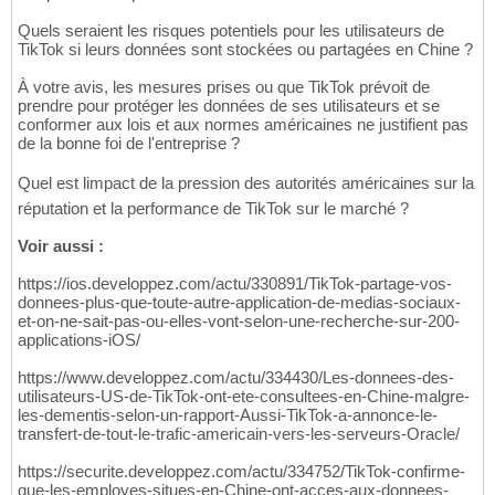
Quels seraient les risques potentiels pour les utilisateurs de
TikTok si leurs données sont stockées ou partagées en Chine ?
À votre avis, les mesures prises ou que TikTok prévoit de
prendre pour protéger les données de ses utilisateurs et se
conformer aux lois et aux normes américaines ne justifient pas
de la bonne foi de l'entreprise ?
Quel est limpact de la pression des autorités américaines sur la
réputation et la performance de TikTok sur le marché ?
Voir aussi :
https://ios.developpez.com/actu/330891/TikTok-partage-vos-
donnees-plus-que-toute-autre-application-de-medias-sociaux-
et-on-ne-sait-pas-ou-elles-vont-selon-une-recherche-sur-200-
applications-iOS/
https://www.developpez.com/actu/334430/Les-donnees-des-
utilisateurs-US-de-TikTok-ont-ete-consultees-en-Chine-malgre-
les-dementis-selon-un-rapport-Aussi-TikTok-a-annonce-le-
transfert-de-tout-le-trafic-americain-vers-les-serveurs-Oracle/
https://securite.developpez.com/actu/334752/TikTok-confirme-
que-les-employes-situes-en-Chine-ont-acces-aux-donnees-