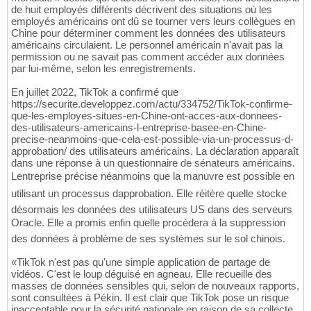
de huit employés différents décrivent des situations où les
employés américains ont dû se tourner vers leurs collègues en
Chine pour déterminer comment les données des utilisateurs
américains circulaient. Le personnel américain n'avait pas la
permission ou ne savait pas comment accéder aux données
par lui-même, selon les enregistrements.
En juillet 2022, TikTok a confirmé que
https://securite.developpez.com/actu/334752/TikTok-confirme-
que-les-employes-situes-en-Chine-ont-acces-aux-donnees-
des-utilisateurs-americains-l-entreprise-basee-en-Chine-
precise-neanmoins-que-cela-est-possible-via-un-processus-d-
approbation/ des utilisateurs américains. La déclaration apparaît
dans une réponse à un questionnaire de sénateurs américains.
Lentreprise précise néanmoins que la manuvre est possible en
utilisant un processus dapprobation. Elle réitère quelle stocke
désormais les données des utilisateurs US dans des serveurs
Oracle. Elle a promis enfin quelle procédera à la suppression
des données à problème de ses systèmes sur le sol chinois.
«TikTok n'est pas qu'une simple application de partage de
vidéos. C'est le loup déguisé en agneau. Elle recueille des
masses de données sensibles qui, selon de nouveaux rapports,
sont consultées à Pékin. Il est clair que TikTok pose un risque
inacceptable pour la sécurité nationale en raison de sa collecte