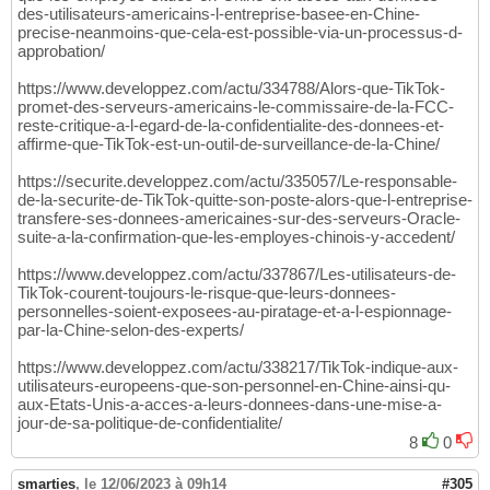
des-utilisateurs-americains-l-entreprise-basee-en-Chine-
precise-neanmoins-que-cela-est-possible-via-un-processus-d-
approbation/
https://www.developpez.com/actu/334788/Alors-que-TikTok-
promet-des-serveurs-americains-le-commissaire-de-la-FCC-
reste-critique-a-l-egard-de-la-confidentialite-des-donnees-et-
affirme-que-TikTok-est-un-outil-de-surveillance-de-la-Chine/
https://securite.developpez.com/actu/335057/Le-responsable-
de-la-securite-de-TikTok-quitte-son-poste-alors-que-l-entreprise-
transfere-ses-donnees-americaines-sur-des-serveurs-Oracle-
suite-a-la-confirmation-que-les-employes-chinois-y-accedent/
https://www.developpez.com/actu/337867/Les-utilisateurs-de-
TikTok-courent-toujours-le-risque-que-leurs-donnees-
personnelles-soient-exposees-au-piratage-et-a-l-espionnage-
par-la-Chine-selon-des-experts/
https://www.developpez.com/actu/338217/TikTok-indique-aux-
utilisateurs-europeens-que-son-personnel-en-Chine-ainsi-qu-
aux-Etats-Unis-a-acces-a-leurs-donnees-dans-une-mise-a-
jour-de-sa-politique-de-confidentialite/
8
0
smarties
,
le 12/06/2023 à 09h14
#305