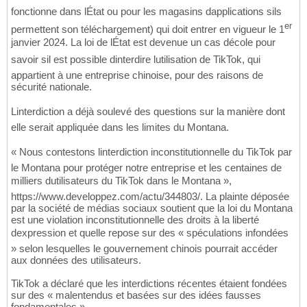
fonctionne dans lÉtat ou pour les magasins dapplications sils
er
permettent son téléchargement) qui doit entrer en vigueur le 1
janvier 2024. La loi de lÉtat est devenue un cas décole pour
savoir sil est possible dinterdire lutilisation de TikTok, qui
appartient à une entreprise chinoise, pour des raisons de
sécurité nationale.
Linterdiction a déjà soulevé des questions sur la manière dont
elle serait appliquée dans les limites du Montana.
« Nous contestons linterdiction inconstitutionnelle du TikTok par
le Montana pour protéger notre entreprise et les centaines de
milliers dutilisateurs du TikTok dans le Montana »,
https://www.developpez.com/actu/344803/. La plainte déposée
par la société de médias sociaux soutient que la loi du Montana
est une violation inconstitutionnelle des droits à la liberté
dexpression et quelle repose sur des « spéculations infondées
» selon lesquelles le gouvernement chinois pourrait accéder
aux données des utilisateurs.
TikTok a déclaré que les interdictions récentes étaient fondées
sur des « malentendus et basées sur des idées fausses
fondamentales ».