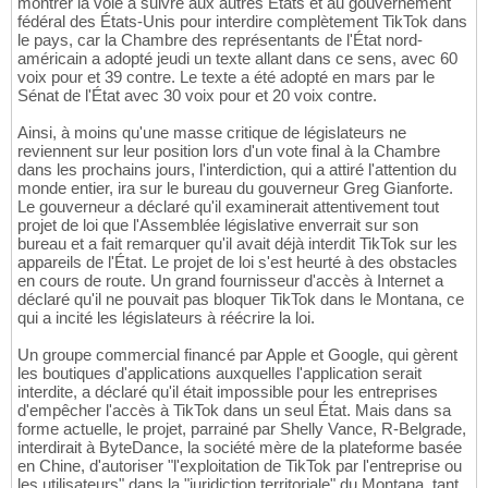
montrer la voie à suivre aux autres États et au gouvernement
fédéral des États-Unis pour interdire complètement TikTok dans
le pays, car la Chambre des représentants de l'État nord-
américain a adopté jeudi un texte allant dans ce sens, avec 60
voix pour et 39 contre. Le texte a été adopté en mars par le
Sénat de l'État avec 30 voix pour et 20 voix contre.
Ainsi, à moins qu'une masse critique de législateurs ne
reviennent sur leur position lors d'un vote final à la Chambre
dans les prochains jours, l'interdiction, qui a attiré l'attention du
monde entier, ira sur le bureau du gouverneur Greg Gianforte.
Le gouverneur a déclaré qu'il examinerait attentivement tout
projet de loi que l'Assemblée législative enverrait sur son
bureau et a fait remarquer qu'il avait déjà interdit TikTok sur les
appareils de l'État. Le projet de loi s'est heurté à des obstacles
en cours de route. Un grand fournisseur d'accès à Internet a
déclaré qu'il ne pouvait pas bloquer TikTok dans le Montana, ce
qui a incité les législateurs à réécrire la loi.
Un groupe commercial financé par Apple et Google, qui gèrent
les boutiques d'applications auxquelles l'application serait
interdite, a déclaré qu'il était impossible pour les entreprises
d'empêcher l'accès à TikTok dans un seul État. Mais dans sa
forme actuelle, le projet, parrainé par Shelly Vance, R-Belgrade,
interdirait à ByteDance, la société mère de la plateforme basée
en Chine, d'autoriser "l'exploitation de TikTok par l'entreprise ou
les utilisateurs" dans la "juridiction territoriale" du Montana, tant