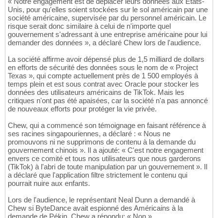
« Notre engagement est de déplacer leurs données aux États-
Unis, pour qu'elles soient stockées sur le sol américain par une
société américaine, supervisée par du personnel américain. Le
risque serait donc similaire à celui de n'importe quel
gouvernement s'adressant à une entreprise américaine pour lui
demander des données », a déclaré Chew lors de l'audience.
La société affirme avoir dépensé plus de 1,5 milliard de dollars
en efforts de sécurité des données sous le nom de « Project
Texas », qui compte actuellement près de 1 500 employés à
temps plein et est sous contrat avec Oracle pour stocker les
données des utilisateurs américains de TikTok. Mais les
critiques n'ont pas été apaisées, car la société n'a pas annoncé
de nouveaux efforts pour protéger la vie privée.
Chew, qui a commencé son témoignage en faisant référence à
ses racines singapouriennes, a déclaré : « Nous ne
promouvons ni ne supprimons de contenu à la demande du
gouvernement chinois ». Il a ajouté: « C'est notre engagement
envers ce comité et tous nos utilisateurs que nous garderons
(TikTok) à l'abri de toute manipulation par un gouvernement ». Il
a déclaré que l'application filtre strictement le contenu qui
pourrait nuire aux enfants.
Lors de l'audience, le représentant Neal Dunn a demandé à
Chew si ByteDance avait espionné des Américains à la
demande de Pékin. Chew a répondu: « Non ».