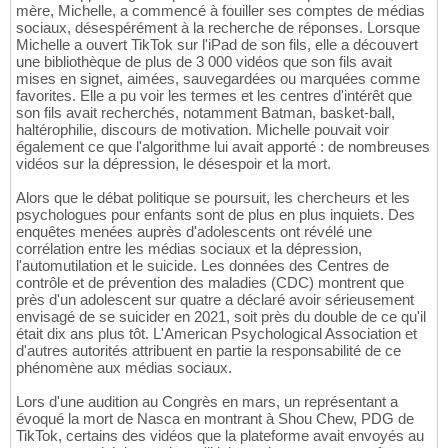
mère, Michelle, a commencé à fouiller ses comptes de médias
sociaux, désespérément à la recherche de réponses. Lorsque
Michelle a ouvert TikTok sur l'iPad de son fils, elle a découvert
une bibliothèque de plus de 3 000 vidéos que son fils avait
mises en signet, aimées, sauvegardées ou marquées comme
favorites. Elle a pu voir les termes et les centres d'intérêt que
son fils avait recherchés, notamment Batman, basket-ball,
haltérophilie, discours de motivation. Michelle pouvait voir
également ce que l'algorithme lui avait apporté : de nombreuses
vidéos sur la dépression, le désespoir et la mort.
Alors que le débat politique se poursuit, les chercheurs et les
psychologues pour enfants sont de plus en plus inquiets. Des
enquêtes menées auprès d'adolescents ont révélé une
corrélation entre les médias sociaux et la dépression,
l'automutilation et le suicide. Les données des Centres de
contrôle et de prévention des maladies (CDC) montrent que
près d'un adolescent sur quatre a déclaré avoir sérieusement
envisagé de se suicider en 2021, soit près du double de ce qu'il
était dix ans plus tôt. L'American Psychological Association et
d'autres autorités attribuent en partie la responsabilité de ce
phénomène aux médias sociaux.
Lors d'une audition au Congrès en mars, un représentant a
évoqué la mort de Nasca en montrant à Shou Chew, PDG de
TikTok, certains des vidéos que la plateforme avait envoyés au