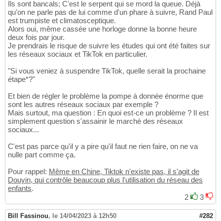
Ils sont bancals; C'est le serpent qui se mord la queue. Déjà
qu'on ne parle pas de lui comme d'un phare à suivre, Rand Paul
est trumpiste et climatosceptique.
Alors oui, même cassée une horloge donne la bonne heure
deux fois par jour.
Je prendrais le risque de suivre les études qui ont été faites sur
les réseaux sociaux et TikTok en particulier.
"Si vous veniez à suspendre TikTok, quelle serait la prochaine
étape*?"
Et bien de régler le problème la pompe à donnée énorme que
sont les autres réseaux sociaux par exemple ?
Mais surtout, ma question : En quoi est-ce un problème ? Il est
simplement question s'assainir le marché des réseaux
sociaux...
C'est pas parce qu'il y a pire qu'il faut ne rien faire, on ne va
nulle part comme ça.
Pour rappel:
Même en Chine, Tiktok n'existe pas, il s'agit de
Douyin, qui contrôle beaucoup plus l'utilisation du réseau des
enfants
.
2
3
Bill Fassinou
,
le 14/04/2023 à 12h50
#282