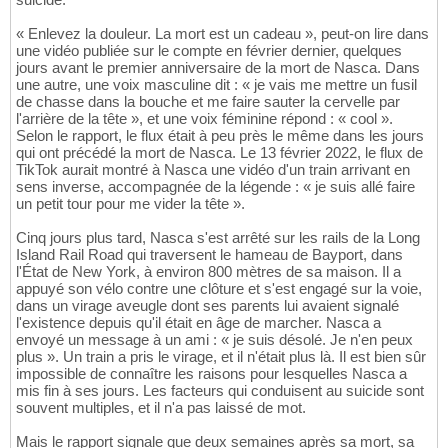
« Enlevez la douleur. La mort est un cadeau », peut-on lire dans
une vidéo publiée sur le compte en février dernier, quelques
jours avant le premier anniversaire de la mort de Nasca. Dans
une autre, une voix masculine dit : « je vais me mettre un fusil
de chasse dans la bouche et me faire sauter la cervelle par
l'arrière de la tête », et une voix féminine répond : « cool ».
Selon le rapport, le flux était à peu près le même dans les jours
qui ont précédé la mort de Nasca. Le 13 février 2022, le flux de
TikTok aurait montré à Nasca une vidéo d'un train arrivant en
sens inverse, accompagnée de la légende : « je suis allé faire
un petit tour pour me vider la tête ».
Cinq jours plus tard, Nasca s'est arrêté sur les rails de la Long
Island Rail Road qui traversent le hameau de Bayport, dans
l'État de New York, à environ 800 mètres de sa maison. Il a
appuyé son vélo contre une clôture et s'est engagé sur la voie,
dans un virage aveugle dont ses parents lui avaient signalé
l'existence depuis qu'il était en âge de marcher. Nasca a
envoyé un message à un ami : « je suis désolé. Je n'en peux
plus ». Un train a pris le virage, et il n'était plus là. Il est bien sûr
impossible de connaître les raisons pour lesquelles Nasca a
mis fin à ses jours. Les facteurs qui conduisent au suicide sont
souvent multiples, et il n'a pas laissé de mot.
Mais le rapport signale que deux semaines après sa mort, sa