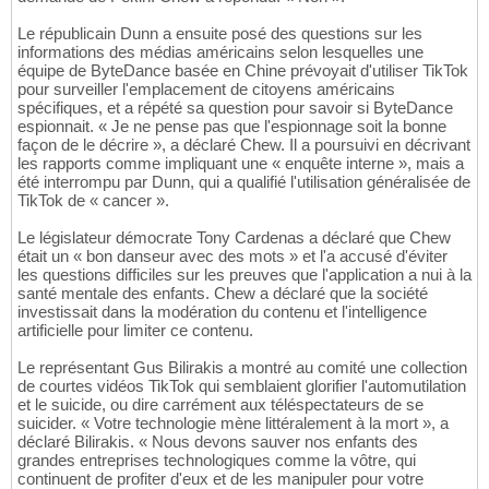
Le républicain Dunn a ensuite posé des questions sur les
informations des médias américains selon lesquelles une
équipe de ByteDance basée en Chine prévoyait d'utiliser TikTok
pour surveiller l'emplacement de citoyens américains
spécifiques, et a répété sa question pour savoir si ByteDance
espionnait. « Je ne pense pas que l'espionnage soit la bonne
façon de le décrire », a déclaré Chew. Il a poursuivi en décrivant
les rapports comme impliquant une « enquête interne », mais a
été interrompu par Dunn, qui a qualifié l'utilisation généralisée de
TikTok de « cancer ».
Le législateur démocrate Tony Cardenas a déclaré que Chew
était un « bon danseur avec des mots » et l'a accusé d'éviter
les questions difficiles sur les preuves que l'application a nui à la
santé mentale des enfants. Chew a déclaré que la société
investissait dans la modération du contenu et l'intelligence
artificielle pour limiter ce contenu.
Le représentant Gus Bilirakis a montré au comité une collection
de courtes vidéos TikTok qui semblaient glorifier l'automutilation
et le suicide, ou dire carrément aux téléspectateurs de se
suicider. « Votre technologie mène littéralement à la mort », a
déclaré Bilirakis. « Nous devons sauver nos enfants des
grandes entreprises technologiques comme la vôtre, qui
continuent de profiter d'eux et de les manipuler pour votre