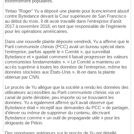
extrêmement populaires.
Yintao "Roger" Yu a déposé une plainte pour licenciement abusif
contre Bytedance devant la Cour supérieure de San Francisco
au début du mois. Il dit avoir travaillé dans l'entreprise d'août
2017 à novembre 2018, en tant que responsable de l'ingénierie
pour les opérations américaines.
Dans une nouvelle plainte déposée vendredi, Yu a affirmé que le
Parti communiste chinois (PCC) avait un bureau spécial dans
l'entreprise, parfois appelé le « Comité », qui surveillait
Bytedance et « guidait comment il faisait progresser les valeurs
communistes fondamentales ». « Le Comité a maintenu un
accès suprême à toutes les données de l'entreprise, même les
données stockées aux États-Unis », lit-on dans la plainte
obtenue par CNN.
Le procès de Yu allègue que la société a rendu les données des
utilisateurs accessibles au Parti communiste chinois via un
canal de porte dérobée, peu importe où se trouvaient les
données. Yu a également affirmé qu'il avait observé que
Bytedance était « réceptif aux demandes du PCC » de partager,
d'élever ou même de supprimer du contenu, décrivant
Bytedance comme « un outil de propagande utile » pour les
dirigeants de Pékin.
Des reportages antérieurs sur le procès de Yu ont détaillé