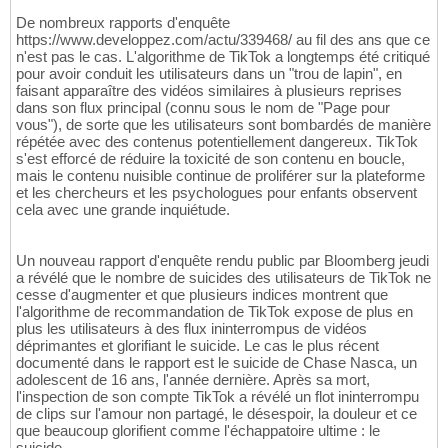
De nombreux rapports d'enquête
https://www.developpez.com/actu/339468/ au fil des ans que ce
n'est pas le cas. L'algorithme de TikTok a longtemps été critiqué
pour avoir conduit les utilisateurs dans un "trou de lapin", en
faisant apparaître des vidéos similaires à plusieurs reprises
dans son flux principal (connu sous le nom de "Page pour
vous"), de sorte que les utilisateurs sont bombardés de manière
répétée avec des contenus potentiellement dangereux. TikTok
s'est efforcé de réduire la toxicité de son contenu en boucle,
mais le contenu nuisible continue de proliférer sur la plateforme
et les chercheurs et les psychologues pour enfants observent
cela avec une grande inquiétude.
Un nouveau rapport d'enquête rendu public par Bloomberg jeudi
a révélé que le nombre de suicides des utilisateurs de TikTok ne
cesse d'augmenter et que plusieurs indices montrent que
l'algorithme de recommandation de TikTok expose de plus en
plus les utilisateurs à des flux ininterrompus de vidéos
déprimantes et glorifiant le suicide. Le cas le plus récent
documenté dans le rapport est le suicide de Chase Nasca, un
adolescent de 16 ans, l'année dernière. Après sa mort,
l'inspection de son compte TikTok a révélé un flot ininterrompu
de clips sur l'amour non partagé, le désespoir, la douleur et ce
que beaucoup glorifient comme l'échappatoire ultime : le
suicide.