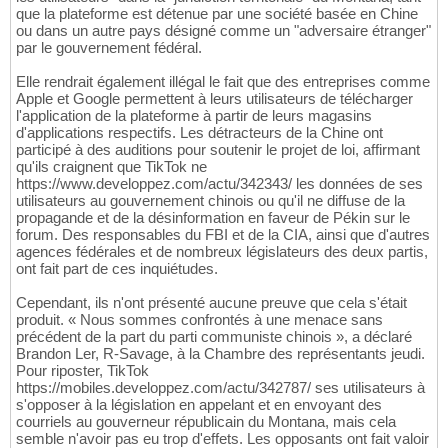
que la plateforme est détenue par une société basée en Chine
ou dans un autre pays désigné comme un "adversaire étranger"
par le gouvernement fédéral.
Elle rendrait également illégal le fait que des entreprises comme
Apple et Google permettent à leurs utilisateurs de télécharger
l'application de la plateforme à partir de leurs magasins
d'applications respectifs. Les détracteurs de la Chine ont
participé à des auditions pour soutenir le projet de loi, affirmant
qu'ils craignent que TikTok ne
https://www.developpez.com/actu/342343/ les données de ses
utilisateurs au gouvernement chinois ou qu'il ne diffuse de la
propagande et de la désinformation en faveur de Pékin sur le
forum. Des responsables du FBI et de la CIA, ainsi que d'autres
agences fédérales et de nombreux législateurs des deux partis,
ont fait part de ces inquiétudes.
Cependant, ils n'ont présenté aucune preuve que cela s'était
produit. « Nous sommes confrontés à une menace sans
précédent de la part du parti communiste chinois », a déclaré
Brandon Ler, R-Savage, à la Chambre des représentants jeudi.
Pour riposter, TikTok
https://mobiles.developpez.com/actu/342787/ ses utilisateurs à
s'opposer à la législation en appelant et en envoyant des
courriels au gouverneur républicain du Montana, mais cela
semble n'avoir pas eu trop d'effets. Les opposants ont fait valoir