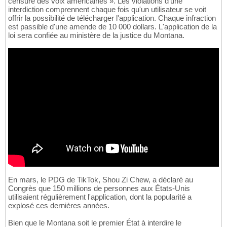
censure des voix américaines ». Les violations d'une
interdiction comprennent chaque fois qu'un utilisateur se voit
offrir la possibilité de télécharger l'application. Chaque infraction
est passible d'une amende de 10 000 dollars. L'application de la
loi sera confiée au ministère de la justice du Montana.
En mars, le PDG de TikTok, Shou Zi Chew, a déclaré au
Congrès que 150 millions de personnes aux États-Unis
utilisaient régulièrement l'application, dont la popularité a
explosé ces dernières années.
Bien que le Montana soit le premier État à interdire le