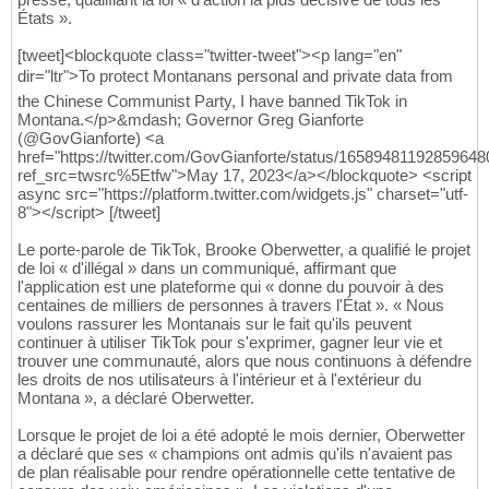
États ».
[tweet]<blockquote class="twitter-tweet"><p lang="en"
dir="ltr">To protect Montanans personal and private data from
the Chinese Communist Party, I have banned TikTok in
Montana.</p>&mdash; Governor Greg Gianforte
(@GovGianforte) <a
href="https://twitter.com/GovGianforte/status/1658948119285964
ref_src=twsrc%5Etfw">May 17, 2023</a></blockquote> <script
async src="https://platform.twitter.com/widgets.js" charset="utf-
8"></script> [/tweet]
Le porte-parole de TikTok, Brooke Oberwetter, a qualifié le projet
de loi « d'illégal » dans un communiqué, affirmant que
l'application est une plateforme qui « donne du pouvoir à des
centaines de milliers de personnes à travers l'État ». « Nous
voulons rassurer les Montanais sur le fait qu'ils peuvent
continuer à utiliser TikTok pour s'exprimer, gagner leur vie et
trouver une communauté, alors que nous continuons à défendre
les droits de nos utilisateurs à l'intérieur et à l'extérieur du
Montana », a déclaré Oberwetter.
Lorsque le projet de loi a été adopté le mois dernier, Oberwetter
a déclaré que ses « champions ont admis qu'ils n'avaient pas
de plan réalisable pour rendre opérationnelle cette tentative de