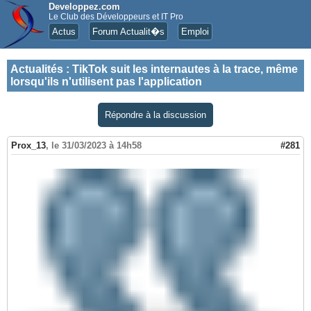
Developpez.com
Le Club des Développeurs et IT Pro
Actus
Forum Actualit�s
Emploi
Actualités
:
TikTok suit les internautes à la trace, même
lorsqu'ils n'utilisent pas l'application
Répondre à la discussion
Prox_13
,
le 31/03/2023 à 14h58
#281