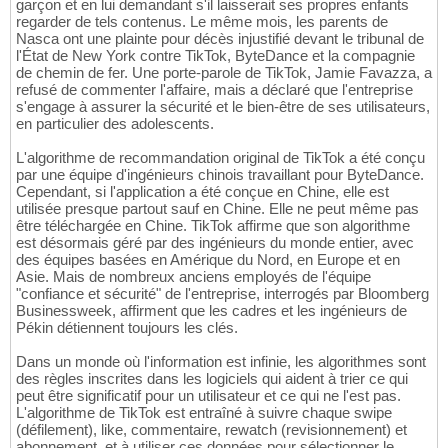
garçon et en lui demandant s'il laisserait ses propres enfants
regarder de tels contenus. Le même mois, les parents de
Nasca ont une plainte pour décès injustifié devant le tribunal de
l'État de New York contre TikTok, ByteDance et la compagnie
de chemin de fer. Une porte-parole de TikTok, Jamie Favazza, a
refusé de commenter l'affaire, mais a déclaré que l'entreprise
s'engage à assurer la sécurité et le bien-être de ses utilisateurs,
en particulier des adolescents.
L'algorithme de recommandation original de TikTok a été conçu
par une équipe d'ingénieurs chinois travaillant pour ByteDance.
Cependant, si l'application a été conçue en Chine, elle est
utilisée presque partout sauf en Chine. Elle ne peut même pas
être téléchargée en Chine. TikTok affirme que son algorithme
est désormais géré par des ingénieurs du monde entier, avec
des équipes basées en Amérique du Nord, en Europe et en
Asie. Mais de nombreux anciens employés de l'équipe
"confiance et sécurité" de l'entreprise, interrogés par Bloomberg
Businessweek, affirment que les cadres et les ingénieurs de
Pékin détiennent toujours les clés.
Dans un monde où l'information est infinie, les algorithmes sont
des règles inscrites dans les logiciels qui aident à trier ce qui
peut être significatif pour un utilisateur et ce qui ne l'est pas.
L'algorithme de TikTok est entraîné à suivre chaque swipe
(défilement), like, commentaire, rewatch (revisionnement) et
abonnement, et à utiliser ces données pour sélectionner le