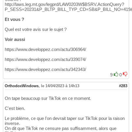
http://laws.leg.mt.gov/legprd/LAW0203W$BSRV.ActionQuery?
P_SESS=20231&P_BLTP_BILL_TYP_CD=SB&P_BILL_NO=41
Et vous ?
Quel est votre avis sur le sujet ?
Voir aussi
https://www.developpez.com/actu/306964/
https://www.developpez.com/actu/339074/
https://www.developpez.com/actu/342343/
9
0
OrthodoxWindows
,
le 14/04/2023 à 14h13
#283
On tape beaucoup sur TikTok en ce moment.
C'est bien.
Le problème, ce que l'on devrait taper sur TikTok pour la raison
inverse.
On dit que TikTok ne censure pas suffisamment, alors que