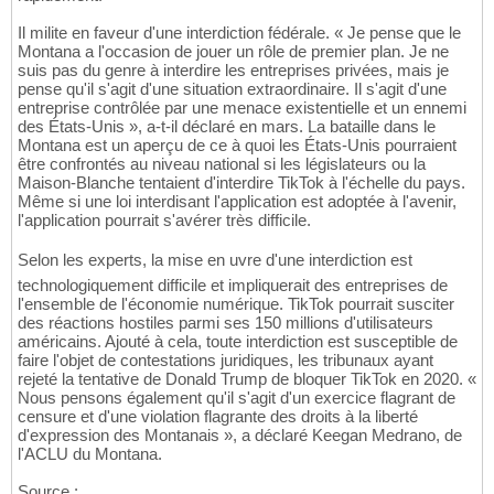
Il milite en faveur d'une interdiction fédérale. « Je pense que le
Montana a l'occasion de jouer un rôle de premier plan. Je ne
suis pas du genre à interdire les entreprises privées, mais je
pense qu'il s'agit d'une situation extraordinaire. Il s'agit d'une
entreprise contrôlée par une menace existentielle et un ennemi
des États-Unis », a-t-il déclaré en mars. La bataille dans le
Montana est un aperçu de ce à quoi les États-Unis pourraient
être confrontés au niveau national si les législateurs ou la
Maison-Blanche tentaient d'interdire TikTok à l'échelle du pays.
Même si une loi interdisant l'application est adoptée à l'avenir,
l'application pourrait s'avérer très difficile.
Selon les experts, la mise en uvre d'une interdiction est
technologiquement difficile et impliquerait des entreprises de
l'ensemble de l'économie numérique. TikTok pourrait susciter
des réactions hostiles parmi ses 150 millions d'utilisateurs
américains. Ajouté à cela, toute interdiction est susceptible de
faire l'objet de contestations juridiques, les tribunaux ayant
rejeté la tentative de Donald Trump de bloquer TikTok en 2020. «
Nous pensons également qu'il s'agit d'un exercice flagrant de
censure et d'une violation flagrante des droits à la liberté
d'expression des Montanais », a déclaré Keegan Medrano, de
l'ACLU du Montana.
Source :