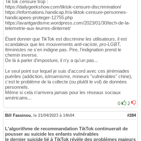
TikTok censure trop :
https://dailygeekshow.com/tiktok-censure-discrimination/
https://informations.handicap.fr/a-tiktok-censure-personnes-
handicapees-proteger-12755.php
https://avantgardisme.wordpress.com/2023/01/30/tech-de-la-
telemetrie-aux-leurres-dinternet/
Étant donner que TikTok est discrimine les utilisateurs, il est
scandaleux que les mouvements
anti-raciste, pro-LGBT,
féministes
ne s'en indigne pas. Pire, l'indignation prend le
chemin inverse.
De là à parler d'imposture, il n'y a qu'un pas...
Le seul point sur lequel je suis d'accord avec ces jérémiades
puériles (addiction, islmamisme, mineurs "vulnérables" chine),
c'est le problème de la collecte (ou plutôt le vol) de données
personnels.
Même si cela n'arrivera jamais pour les réseaux sociaux
américains...
0
2
Bill Fassinou
,
le 21/04/2023 à 14h04
#284
L'algorithme de recommandation TikTok continuerait de
pousser au suicide les enfants vulnérables
le dernier suicide lié à TikTok révèle des problèmes majeurs