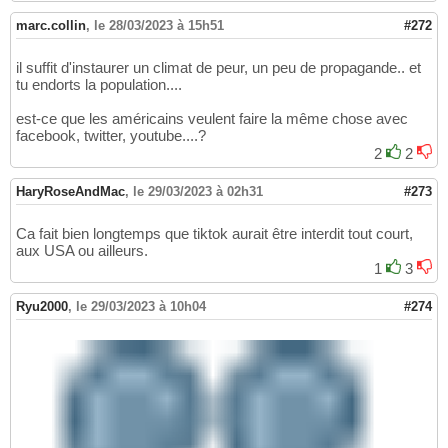
marc.collin
,
le 28/03/2023 à 15h51
#272
il suffit d'instaurer un climat de peur, un peu de propagande.. et
tu endorts la population....
est-ce que les américains veulent faire la même chose avec
facebook, twitter, youtube....?
2
2
HaryRoseAndMac
,
le 29/03/2023 à 02h31
#273
Ca fait bien longtemps que tiktok aurait être interdit tout court,
aux USA ou ailleurs.
1
3
Ryu2000
,
le 29/03/2023 à 10h04
#274