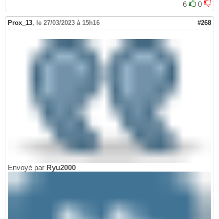
6
0
Prox_13
,
le 27/03/2023 à 15h16
#268
Envoyé par
Ryu2000