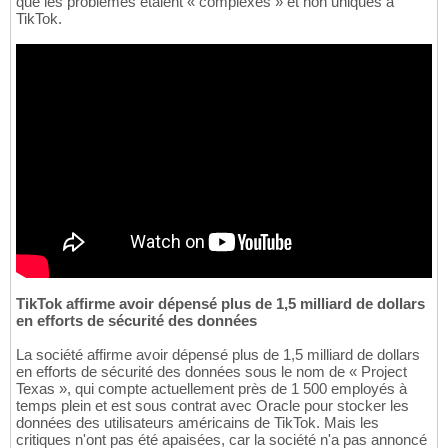
que les problèmes étaient « complexes » et non uniques à
TikTok.
TikTok affirme avoir dépensé plus de 1,5 milliard de dollars
en efforts de sécurité des données
La société affirme avoir dépensé plus de 1,5 milliard de dollars
en efforts de sécurité des données sous le nom de « Project
Texas », qui compte actuellement près de 1 500 employés à
temps plein et est sous contrat avec Oracle pour stocker les
données des utilisateurs américains de TikTok. Mais les
critiques n'ont pas été apaisées, car la société n'a pas annoncé