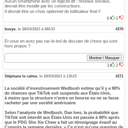
Aucun smartphone avec un logiciel dit : réseaux sociaux,
devrait être installé par les constructeurs.
Il devrait être un choix optionnel de lutilisateur final !!
6
0
bouye
,
le 28/03/2023 à 06h33
#270
Et vous en avez pas ras-le-bol de discuter de chose qui sont
hors propos ?
3
2
Stéphane le calme
,
le 28/03/2023 à 13h15
#271
La société d'investissement Wedbush estime qu'il y a 90%
de chances que TikTok soit suspendu aux États-Unis,
à moins que la structure n'entre en bourse ou ne se fasse
racheter par une société américaine
Selon l'analyste de Wedbush, Dan Ives, la probabilité que
TikTok soit interdit aux États-Unis est passée à 90% après
que le PDG Sho Xie Chew a fait un témoignage évasif au
Congrès la semaine dernière. « Ce n'est qu'une question de