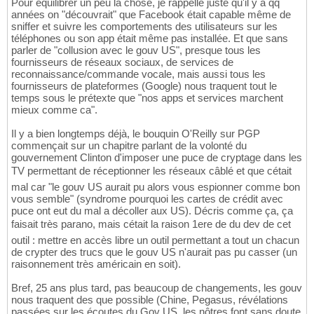
Pour équilibrer un peu la chose, je rappelle juste qu'il y a qq
années on "découvrait" que Facebook était capable même de
sniffer et suivre les comportements des utilisateurs sur les
téléphones ou son app était même pas installée. Et que sans
parler de "collusion avec le gouv US", presque tous les
fournisseurs de réseaux sociaux, de services de
reconnaissance/commande vocale, mais aussi tous les
fournisseurs de plateformes (Google) nous traquent tout le
temps sous le prétexte que "nos apps et services marchent
mieux comme ca".
Il y a bien longtemps déjà, le bouquin O'Reilly sur PGP
commençait sur un chapitre parlant de la volonté du
gouvernement Clinton d'imposer une puce de cryptage dans les
TV permettant de réceptionner les réseaux câblé et que cétait
mal car "le gouv US aurait pu alors vous espionner comme bon
vous semble" (syndrome pourquoi les cartes de crédit avec
puce ont eut du mal a décoller aux US). Décris comme ça, ça
faisait très parano, mais cétait la raison 1ere de du dev de cet
outil : mettre en accès libre un outil permettant a tout un chacun
de crypter des trucs que le gouv US n'aurait pas pu casser (un
raisonnement très américain en soit).
Bref, 25 ans plus tard, pas beaucoup de changements, les gouv
nous traquent des que possible (Chine, Pegasus, révélations
passées sur les écoutes du Gov US, les nôtres font sans doute