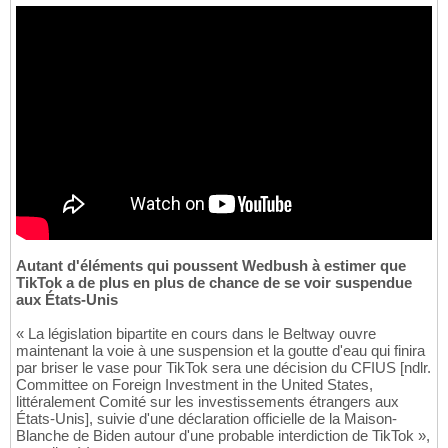
Autant d'éléments qui poussent Wedbush à estimer que
TikTok a de plus en plus de chance de se voir suspendue
aux États-Unis
« La législation bipartite en cours dans le Beltway ouvre
maintenant la voie à une suspension et la goutte d'eau qui finira
par briser le vase pour TikTok sera une décision du CFIUS [ndlr.
Committee on Foreign Investment in the United States,
littéralement Comité sur les investissements étrangers aux
États-Unis], suivie d'une déclaration officielle de la Maison-
Blanche de Biden autour d'une probable interdiction de TikTok »,