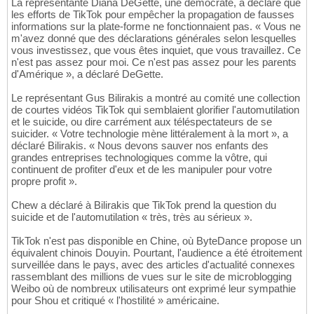
La représentante Diana DeGette, une démocrate, a déclaré que
les efforts de TikTok pour empêcher la propagation de fausses
informations sur la plate-forme ne fonctionnaient pas. « Vous ne
m'avez donné que des déclarations générales selon lesquelles
vous investissez, que vous êtes inquiet, que vous travaillez. Ce
n'est pas assez pour moi. Ce n'est pas assez pour les parents
d'Amérique », a déclaré DeGette.
Le représentant Gus Bilirakis a montré au comité une collection
de courtes vidéos TikTok qui semblaient glorifier l'automutilation
et le suicide, ou dire carrément aux téléspectateurs de se
suicider. « Votre technologie mène littéralement à la mort », a
déclaré Bilirakis. « Nous devons sauver nos enfants des
grandes entreprises technologiques comme la vôtre, qui
continuent de profiter d'eux et de les manipuler pour votre
propre profit ».
Chew a déclaré à Bilirakis que TikTok prend la question du
suicide et de l'automutilation « très, très au sérieux ».
TikTok n'est pas disponible en Chine, où ByteDance propose un
équivalent chinois Douyin. Pourtant, l'audience a été étroitement
surveillée dans le pays, avec des articles d'actualité connexes
rassemblant des millions de vues sur le site de microblogging
Weibo où de nombreux utilisateurs ont exprimé leur sympathie
pour Shou et critiqué « l'hostilité » américaine.