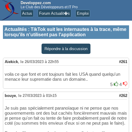
Developpez.com
Le Club des Développeurs et IT Pro
Actus
Forum Actualit�s
Emploi
Actualités
:
TikTok suit les internautes à la trace, même
lorsqu'ils n'utilisent pas l'application
Répondre à la discussion
Aiekick
,
le 26/03/2023 à 22h55
#261
voila ce que font et ont toujours fait les USA quand quelqu'un
menace leur suprematie dans un domaine..
5
4
bouye
,
le 27/03/2023 à 01h15
#262
Je suis pas spécialement paranoïaque ni ne pense que nos
gouvernements ont des but cachés foncièrement mauvais mais
je pense qu'on fait ou tente de faire probablement pareil de notre
coté (ou sommes très envieux d'eux si on ne peut pas le faire).