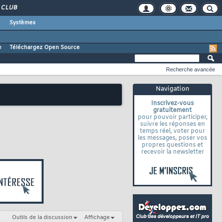
CLUB
Systèmes
e
Téléchargez Open Source
Recherche avancée
Navigation
Inscrivez-vous
gratuitement
pour pouvoir participer,
suivre les réponses en
temps réel, voter pour
les messages, poser vos
propres questions et
recevoir la newsletter
Outils de la discussion
Affichage