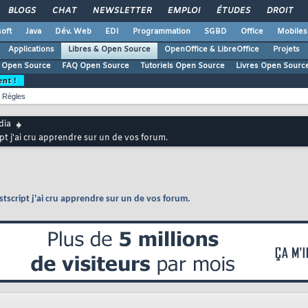
BLOGS
CHAT
NEWSLETTER
EMPLOI
ÉTUDES
DROIT
oft
Java
Dév. Web
EDI
Programmation
SGBD
Office
Mobiles
Applications
Libres & Open Source
OpenOffice & LibreOffice
Projets
 Open Source
FAQ Open Source
Tutoriels Open Source
Livres Open Sourc
ent !
Règles
dia
ipt j'ai cru apprendre sur un de vos forum.
stscript j'ai cru apprendre sur un de vos forum.