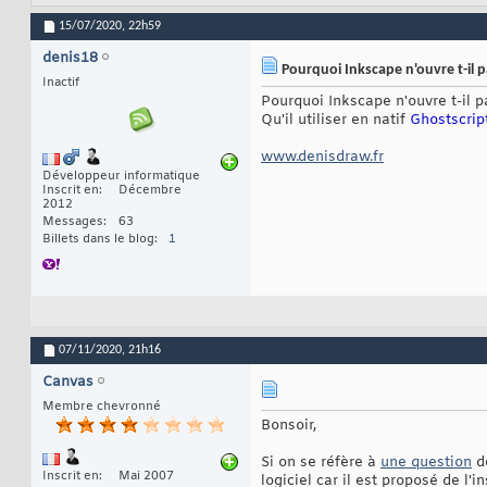
15/07/2020,
22h59
denis18
Pourquoi Inkscape n'ouvre t-il pa
Inactif
Pourquoi Inkscape n'ouvre t-il p
Qu'il utiliser en natif
Ghostscrip
www.denisdraw.fr
Développeur informatique
Inscrit en
Décembre
2012
Messages
63
Billets dans le blog
1
07/11/2020,
21h16
Canvas
Membre chevronné
Bonsoir,
Si on se réfère à
une question
de
Inscrit en
Mai 2007
logiciel car il est proposé de l'