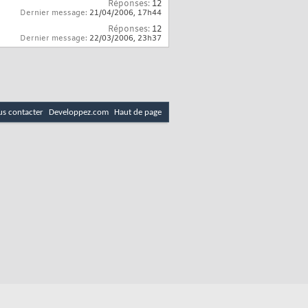
Réponses:
12
Dernier message:
21/04/2006,
17h44
Réponses:
12
Dernier message:
22/03/2006,
23h37
s contacter
Developpez.com
Haut de page