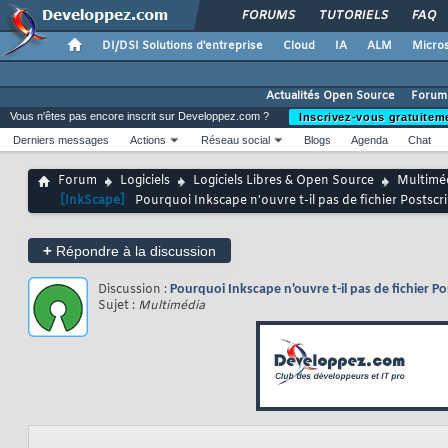
FORUMS
TUTORIELS
FAQ
DI/DSI Solutions d'entreprise
Cloud
IA
ALM
Micros
Actualités Open Source
Forum
Vous n'êtes pas encore inscrit sur Developpez.com ?
Inscrivez-vous gratuitem
Derniers messages
Actions
Réseau social
Blogs
Agenda
Chat
Forum
Logiciels
Logiciels Libres & Open Source
Multimé
[InkScape]
Pourquoi Inkscape n'ouvre t-il pas de fichier Postscr
+
Répondre à la discussion
Discussion :
Pourquoi Inkscape n'ouvre t-il pas de fichier Po
Sujet :
Multimédia