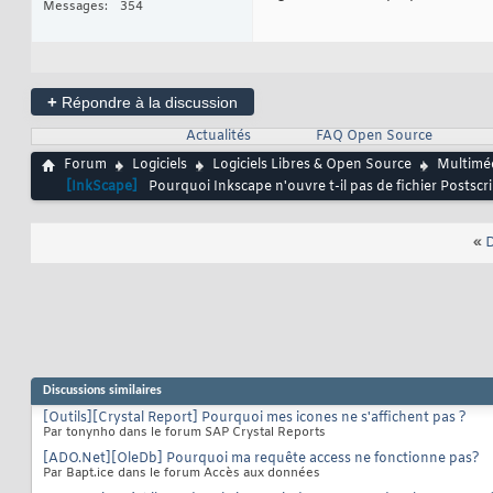
Messages
354
+
Répondre à la discussion
Actualités
FAQ Open Source
Forum
Logiciels
Logiciels Libres & Open Source
Multimé
[InkScape]
Pourquoi Inkscape n'ouvre t-il pas de fichier Postscr
«
D
Discussions similaires
[Outils][Crystal Report] Pourquoi mes icones ne s'affichent pas ?
Par tonynho dans le forum SAP Crystal Reports
[ADO.Net][OleDb] Pourquoi ma requête access ne fonctionne pas?
Par Bapt.ice dans le forum Accès aux données