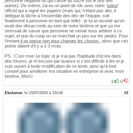
personne négative ou qui casse du sucre sur le dos des
autres). De même, j'ai eu un point de rdv avec notre '
tuteur
'
officiel qui a signé les papiers (mais qui, n'étant pas dév, il
délègue la tâche à l'ensemble des dév de l'équipe, soit
finalement à personne en tant que telle) : je lui ai raconté qu'on
avait des désaccords au sein de notre binôme et que ça me
stressait de savoir que personne ne venait nous arbitrer à ce
sujet, et que du coup on se marchait un peu sur les pieds). Pour
l'instant
il se passe rien pour changer les choses
, alors que ces
points datent d'il y a 2-3 mois.
PS : C'est mon 1e topic et je n'ai pas l'habitude d'écrire dans
des forums, je m'excuse par avance si c'est difficile à lire et je
suis ouvert à toute modification de ce texte, ainsi qu'à tout
conseil pour améliorer ma situation en entreprise et avec mon
binôme. Merci
3
0
Ekolamar
,
le 15/07/2020 à 21h36
#2