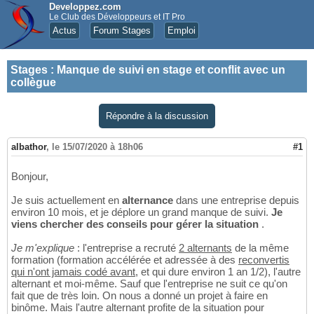
Developpez.com
Le Club des Développeurs et IT Pro
Actus
Forum Stages
Emploi
Stages
:
Manque de suivi en stage et conflit avec un
collègue
Répondre à la discussion
albathor
,
le 15/07/2020 à 18h06
#1
Bonjour,
Je suis actuellement en
alternance
dans une entreprise depuis
environ 10 mois, et je déplore un grand manque de suivi.
Je
viens chercher des conseils pour gérer la situation
.
Je m'explique
: l'entreprise a recruté
2 alternants
de la même
formation (formation accélérée et adressée à des
reconvertis
qui n'ont jamais codé avant
, et qui dure environ 1 an 1/2), l'autre
alternant et moi-même. Sauf que l'entreprise ne suit ce qu'on
fait que de très loin. On nous a donné un projet à faire en
binôme. Mais l'autre alternant profite de la situation pour