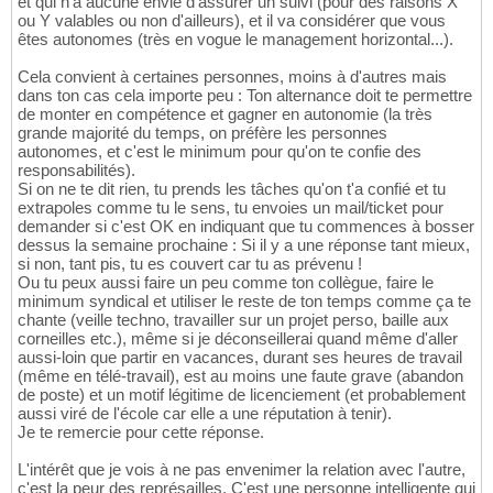
et qui n'a aucune envie d'assurer un suivi (pour des raisons X
ou Y valables ou non d'ailleurs), et il va considérer que vous
êtes autonomes (très en vogue le management horizontal...).
Cela convient à certaines personnes, moins à d'autres mais
dans ton cas cela importe peu : Ton alternance doit te permettre
de monter en compétence et gagner en autonomie (la très
grande majorité du temps, on préfère les personnes
autonomes, et c'est le minimum pour qu'on te confie des
responsabilités).
Si on ne te dit rien, tu prends les tâches qu'on t'a confié et tu
extrapoles comme tu le sens, tu envoies un mail/ticket pour
demander si c'est OK en indiquant que tu commences à bosser
dessus la semaine prochaine : Si il y a une réponse tant mieux,
si non, tant pis, tu es couvert car tu as prévenu !
Ou tu peux aussi faire un peu comme ton collègue, faire le
minimum syndical et utiliser le reste de ton temps comme ça te
chante (veille techno, travailler sur un projet perso, baille aux
corneilles etc.), même si je déconseillerai quand même d'aller
aussi-loin que partir en vacances, durant ses heures de travail
(même en télé-travail), est au moins une faute grave (abandon
de poste) et un motif légitime de licenciement (et probablement
aussi viré de l'école car elle a une réputation à tenir).
Je te remercie pour cette réponse.
L'intérêt que je vois à ne pas envenimer la relation avec l'autre,
c'est la peur des représailles. C'est une personne intelligente qui