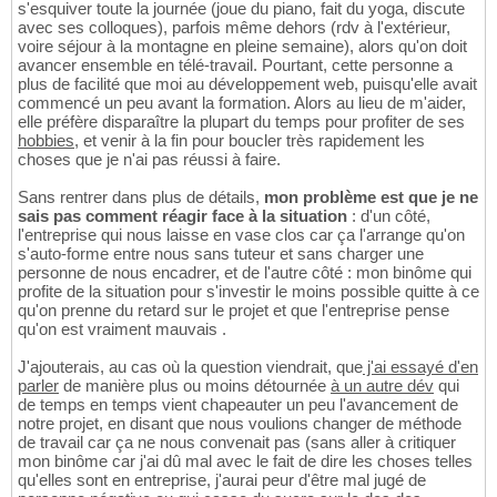
s'esquiver toute la journée (joue du piano, fait du yoga, discute
avec ses colloques), parfois même dehors (rdv à l'extérieur,
voire séjour à la montagne en pleine semaine), alors qu'on doit
avancer ensemble en télé-travail. Pourtant, cette personne a
plus de facilité que moi au développement web, puisqu'elle avait
commencé un peu avant la formation. Alors au lieu de m'aider,
elle préfère disparaître la plupart du temps pour profiter de ses
hobbies
, et venir à la fin pour boucler très rapidement les
choses que je n'ai pas réussi à faire.
Sans rentrer dans plus de détails,
mon problème est que je ne
sais pas comment réagir face à la situation
: d'un côté,
l'entreprise qui nous laisse en vase clos car ça l'arrange qu'on
s'auto-forme entre nous sans tuteur et sans charger une
personne de nous encadrer, et de l'autre côté : mon binôme qui
profite de la situation pour s'investir le moins possible quitte à ce
qu'on prenne du retard sur le projet et que l'entreprise pense
qu'on est vraiment mauvais .
J'ajouterais, au cas où la question viendrait, que
j'ai essayé d'en
parler
de manière plus ou moins détournée
à un autre dév
qui
de temps en temps vient chapeauter un peu l'avancement de
notre projet, en disant que nous voulions changer de méthode
de travail car ça ne nous convenait pas (sans aller à critiquer
mon binôme car j'ai dû mal avec le fait de dire les choses telles
qu'elles sont en entreprise, j'aurai peur d'être mal jugé de