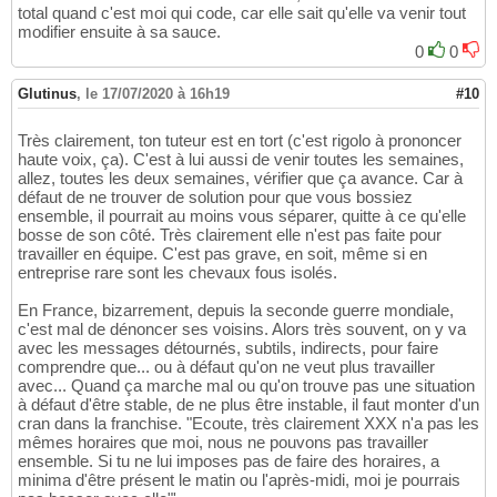
total quand c'est moi qui code, car elle sait qu'elle va venir tout
modifier ensuite à sa sauce.
0
0
Glutinus
,
le 17/07/2020 à 16h19
#10
Très clairement, ton tuteur est en tort (c'est rigolo à prononcer
haute voix, ça). C'est à lui aussi de venir toutes les semaines,
allez, toutes les deux semaines, vérifier que ça avance. Car à
défaut de ne trouver de solution pour que vous bossiez
ensemble, il pourrait au moins vous séparer, quitte à ce qu'elle
bosse de son côté. Très clairement elle n'est pas faite pour
travailler en équipe. C'est pas grave, en soit, même si en
entreprise rare sont les chevaux fous isolés.
En France, bizarrement, depuis la seconde guerre mondiale,
c'est mal de dénoncer ses voisins. Alors très souvent, on y va
avec les messages détournés, subtils, indirects, pour faire
comprendre que... ou à défaut qu'on ne veut plus travailler
avec... Quand ça marche mal ou qu'on trouve pas une situation
à défaut d'être stable, de ne plus être instable, il faut monter d'un
cran dans la franchise. "Ecoute, très clairement XXX n'a pas les
mêmes horaires que moi, nous ne pouvons pas travailler
ensemble. Si tu ne lui imposes pas de faire des horaires, a
minima d'être présent le matin ou l'après-midi, moi je pourrais