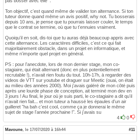
pas bosser avec elle"'.
Ton objectif, c'est quand même de valider ton alternance. Si ton
tuteur donne quand même un avis positif, why not. Tu bosserais
depuis 10 ans, je pense que tu pourrais laisser couler, le temps
que le contrat se termine, où que tu t'ennuies vraiment.
Quoiqu'il en soit, dis-toi que tu auras déjà beaucoup appris avec
cette alternance. Les caractères difficiles, c'est ce qui fait
majoritairement obstacle, dans un projet en informatique, et
même n'importe quel projet en général.
PS : pour l'anecdote, lors de mon dernier stage, mon co-
stagiaire, qui était alternant (donc en plus potentiellement
recrutable !), n'avait rien foutu du tout. 10h-17h, à regarder des
videos de VTT sur youtube et draguer sur Meetic (ouai, on était
au milieu des années 2000). Moi j'avais galéré de mon côté puis
après une lourde phase de conception, ait terminé mon dev en
3 jours ! Au final, le jour où je suis parti, le co-stagiaire a dit qu'il
n'avait rien fait... et mon tuteur a haussé les épaules d'un air
guilleret "ha bah c'est cool, comme ça je donnerai le même
sujet de stage l'année prochaine !". Si j'avais su
4
0
Mavoune
,
le 17/07/2020 à 16h44
#11