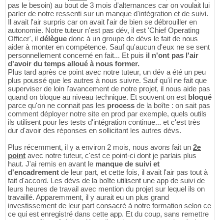
pas le besoin) au bout de 3 mois d'alternances car on voulait lui
parler de notre ressenti sur un manque d'intégration et de suivi.
Il avait l'air surpris car on avait l'air de bien se débrouiller en
autonomie. Notre tuteur n'est pas dév, il est 'Chief Operating
Officer', il
délègue
donc à un groupe de dévs le fait de nous
aider à monter en compétence. Sauf qu'aucun d'eux ne se sent
personnellement concerné en fait... Et puis
il n'ont pas l'air
d'avoir du temps alloué à nous former.
Plus tard après ce point avec notre tuteur, un dév a été un peu
plus poussé que les autres à nous suivre. Sauf qu'il ne fait que
superviser de loin l'avancement de notre projet, il nous aide pas
quand on bloque au niveau technique. Et souvent on est
bloqué
parce qu'on ne connait pas les
process
de la boîte : on sait pas
comment déployer notre site en prod par exemple, quels outils
ils utilisent pour les tests d'intégration continue... et c'est très
dur d'avoir des réponses en sollicitant les autres dévs.
Plus récemment, il y a environ 2 mois, nous avons fait un
2e
point
avec notre tuteur, c'est ce point-ci dont je parlais plus
haut. J'ai remis en avant le
manque de suivi et
d'encadrement
de leur part, et cette fois, il avait l'air pas tout à
fait d'accord. Les dévs de la boîte utilisent une app de suivi de
leurs heures de travail avec mention du projet sur lequel ils on
travaillé. Apparemment, il y aurait eu un plus grand
investissement de leur part consacré à notre formation selon ce
ce qui est enregistré dans cette app. Et du coup, sans remettre