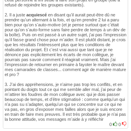
refusé de rejoindre les groupes existants).
2. Il a juste
acquiescé
en disant qu'il aurait peut-être dû ne
prendre qu'un alternant à la fois, et qu'en prendre 2 lui a paru
bien pour qu'on s'auto-motive (et je pense surtout que c'était
pour qu'on s'auto-forme sans faire perdre de temps à un dév de
la boîte). Puis on est passé à un autre sujet, j'ai pas l'impression
qu'il fasse grand chose pour m'aider. Il est plutôt distant, je crois
que les résultats l'intéressent plus que les conditions de
réalisation du projet. Et c'est vrai aussi que tant que je ne
dénonce pas explicitement les écarts de mon collègue, je
pourrais pas savoir comment il réagirait vraiment. Mais j'ai
l'impression de retourner en primaire à fayoter le maître devant
mes camarades de classes... comment agir de manière mature
et pro ?
3. J'ai des appréhensions, je n'aime pas trop les conflits, et en
pointant du doigts tout ce qui me semble aller mal, j'ai peur de
m'attirer les foudres de mon collègue avec qui je dois passer
beaucoup de temps, et d'être stigmatisé : comme quelqu'un qui
n'a pas su s'adapter, quelqu'un qui se concentre sur ce qui ne
va pas, en gros d'exposer mes failles alors que je suis encore
en train de faire mes preuves. Il est très probable que je n'ai pas
la bonne attitude, vos messages m'aide à y réfléchir
0
0