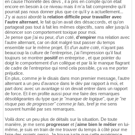
en cause l'honnêté des dévs , il a pris en compte qu'on était
encore en besoin à ce niveau mais il m'a fait comprendre qu'il
pourrait pas nous donner plus que ce qu'il y a actuellement...
J'y ai aussi abordé la
relation difficile pour travailler avec
l'autre alternant
, le fait qu'on avait des désaccords, et qu'on
partageait pas tout à fait les mêmes objectifs, sans aller jusqu'à
dénoncer son comportement toxique pour moi.
Je pense que j'ai eu peur,
d'un coté
,
d'empirer
ma relation avec
l'autre alternant, car on doit malgré tout passer du temps
ensemble sur le même projet. Et
d'un autre coté
, n'ayant pas
beaucoup la culture de l'entreprise, j'ai l'impression qu'il faut
toujours se montrer
positif
en entreprise , et que pointer du
doigt le comportement d'un collègue et par là le manque flagrant
de cadre de l'entreprise qui rend cela possible, ça va me porter
préjudice.
En plus, comme je le disais dans mon premier message, l'autre
alternant a un peu d'avance dans le dév par rapport à moi, et
part donc avec un avantage si on devait entrer dans un rapport
de force. Et il en profite aussi pour me faire des remarques
désobligeantes du type que je
"manque de logique
", que
je "ne
risque pas de progresser" comme je fais
, bref je me sens
souvent humilié par ses remarques.
Voilà donc un peu plus de détails sur la situation. De toute
manière, je me sens
progresser
et j'
aime bien le métier
en lui-
même, je suis en train de me trouver du temps à côté pour me
faire des projets perso. Je trouve juste que cette expérience