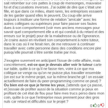
sait retomber sur ces pattes à coup de mensonges, mauvaise
foi et d'accusations inverses. J'ai oublié de dire que c'était une
fille, et que dans ce milieu, étant rares, les entreprises essaient
de les garder quand elles le peuvent. Du coup elle arrive
toujours à instituer une forme de relation "amicale" avec les
autres collègues ou supérieurs pour faire passer ses fautes
dues à son comportement (voir mes anciens messages pour
savoir quel comportement elle a et qui conduit à du retard et des
erreurs sur le projet) pour de la maladresse ou de l'ignorance.
Je crains aussi en révélant son comportement à notre tuteur,
dans le cas où il ne ferait rien, de me retrouver à continuer
travailler avec cette personne dans des conditions encore pire
puisqu'elle pourrait s'être sentie trahie par moi.
J'exagère surement en anticipant l'issue de cette affaire, mais
concrètement,
est-ce que je devrais aller voir le tuteur
carte
sur table, quitte à ce qu'il ne fasse rien, voire à ce que ma
collègue se venge ou qu'on ne puisse plus travailler ensemble
(on est sur le même projet, sur la même branche git ! on essaie
actuellement de faire du peer-programming comme on peut) ?
Ou bien est-ce que je ferme les yeux
, j'attends que ça passe,
et j'essaie de profiter aussi de la situation comme je peux en
profitant de cet état de flou pour faire mes trucs perso dans mon
coin, quitte à ce que l'entreprise nous prennent pour des gros
nuls car retard et difficultés sur le projet ?
0
0