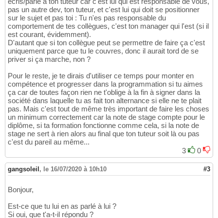
écris/parle à ton tuteur car c'est lui qui est responsable de vous,
pas un autre dev, ton tuteur, et c'est lui qui doit se positionner
sur le sujet et pas toi : Tu n'es pas responsable du
comportement de tes collègues, c'est ton manager qui l'est (si il
est courant, évidemment).
D'autant que si ton collègue peut se permettre de faire ça c'est
uniquement parce que tu le couvres, donc il aurait tord de se
priver si ça marche, non ?
Pour le reste, je te dirais d'utiliser ce temps pour monter en
compétence et progresser dans la programmation si tu aimes
ça car de toutes façon rien ne t'oblige à la fin à signer dans la
société dans laquelle tu as fait ton alternance si elle ne te plait
pas. Mais c'est tout de même très important de faire les choses
un minimum correctement car la note de stage compte pour le
diplôme, si ta formation fonctionne comme cela, si la note de
stage ne sert à rien alors au final que ton tuteur soit là ou pas
c'est du pareil au même...
3
0
gangsoleil
,
le 16/07/2020 à 10h10
#3
Bonjour,
Est-ce que tu lui en as parlé à lui ?
Si oui, que t'a-t-il répondu ?