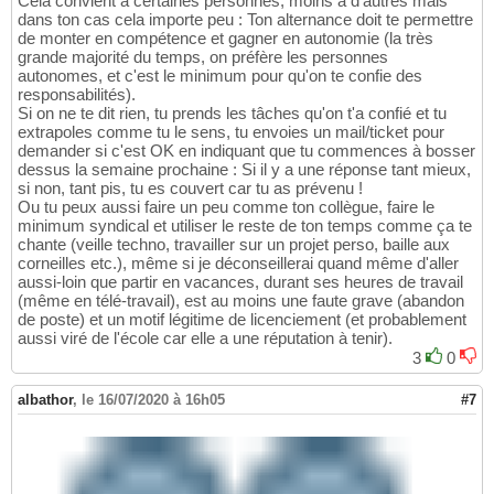
Cela convient à certaines personnes, moins à d'autres mais
dans ton cas cela importe peu : Ton alternance doit te permettre
de monter en compétence et gagner en autonomie (la très
grande majorité du temps, on préfère les personnes
autonomes, et c'est le minimum pour qu'on te confie des
responsabilités).
Si on ne te dit rien, tu prends les tâches qu'on t'a confié et tu
extrapoles comme tu le sens, tu envoies un mail/ticket pour
demander si c'est OK en indiquant que tu commences à bosser
dessus la semaine prochaine : Si il y a une réponse tant mieux,
si non, tant pis, tu es couvert car tu as prévenu !
Ou tu peux aussi faire un peu comme ton collègue, faire le
minimum syndical et utiliser le reste de ton temps comme ça te
chante (veille techno, travailler sur un projet perso, baille aux
corneilles etc.), même si je déconseillerai quand même d'aller
aussi-loin que partir en vacances, durant ses heures de travail
(même en télé-travail), est au moins une faute grave (abandon
de poste) et un motif légitime de licenciement (et probablement
aussi viré de l'école car elle a une réputation à tenir).
3
0
albathor
,
le 16/07/2020 à 16h05
#7