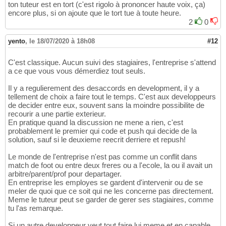
ton tuteur est en tort (c'est rigolo à prononcer haute voix, ça)
encore plus, si on ajoute que le tort tue à toute heure.
2
0
yento
,
le 18/07/2020 à 18h08
#12
C'est classique. Aucun suivi des stagiaires, l'entreprise s'attend
a ce que vous vous démerdiez tout seuls.
Il y a regulierement des desaccords en development, il y a
tellement de choix a faire tout le temps. C'est aux developpeurs
de decider entre eux, souvent sans la moindre possibilite de
recourir a une partie exterieur.
En pratique quand la discussion ne mene a rien, c'est
probablement le premier qui code et push qui decide de la
solution, sauf si le deuxieme reecrit derriere et repush!
Le monde de l'entreprise n'est pas comme un conflit dans
match de foot ou entre deux freres ou a l'ecole, la ou il avait un
arbitre/parent/prof pour departager.
En entreprise les employes se gardent d'intervenir ou de se
meler de quoi que ce soit qui ne les concerne pas directement.
Meme le tuteur peut se garder de gerer ses stagiaires, comme
tu l'as remarque.
Si un autre developpeur veut tout faire lui meme et en capable,