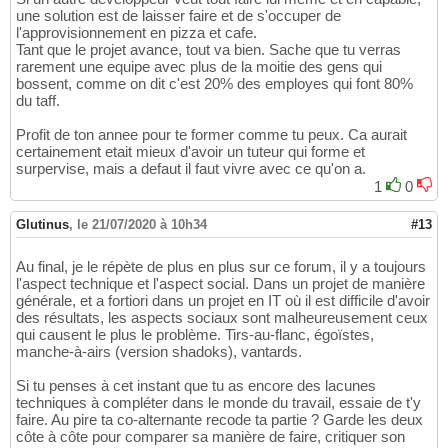
une solution est de laisser faire et de s'occuper de
l'approvisionnement en pizza et cafe.
Tant que le projet avance, tout va bien. Sache que tu verras
rarement une equipe avec plus de la moitie des gens qui
bossent, comme on dit c'est 20% des employes qui font 80%
du taff.
Profit de ton annee pour te former comme tu peux. Ca aurait
certainement etait mieux d'avoir un tuteur qui forme et
surpervise, mais a defaut il faut vivre avec ce qu'on a.
1
0
Glutinus
,
le 21/07/2020 à 10h34
#13
Au final, je le répète de plus en plus sur ce forum, il y a toujours
l'aspect technique et l'aspect social. Dans un projet de manière
générale, et a fortiori dans un projet en IT où il est difficile d'avoir
des résultats, les aspects sociaux sont malheureusement ceux
qui causent le plus le problème. Tirs-au-flanc, égoïstes,
manche-à-airs (version shadoks), vantards.
Si tu penses à cet instant que tu as encore des lacunes
techniques à compléter dans le monde du travail, essaie de t'y
faire. Au pire ta co-alternante recode ta partie ? Garde les deux
côte à côte pour comparer sa manière de faire, critiquer son