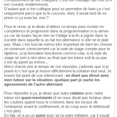
est courant, évidemment).
D'autant que si ton collègue peut se permettre de faire ça c'est
uniquement parce que tu le couvres, donc il aurait tord de se
priver si ça marche, non ?
Pour le reste, je te dirais d'utiliser ce temps pour monter en
compétence et progresser dans la programmation si tu aimes
ça car de toutes façon rien ne t'oblige à la fin à signer dans la
société dans laquelle tu as fait ton alternance si elle ne te plait
pas. Mais c'est tout de même très important de faire les choses
un minimum correctement car la note de stage compte pour le
diplôme, si ta formation fonctionne comme cela, si la note de
stage ne sert à rien alors au final que ton tuteur soit là ou pas
c'est du pareil au même...
Merci d'avoir pris le temps de me répondre, j'admets que si je
poste ici c'est que je trouve difficilement la solution tout seul. Je
trouve ton point de vue intéressant :
en étant pas direct avec
mon tuteur sur la situation, quelque part je cache les
agissements de l'autre alternant
.
Pour répondre à ça, je dirais que notre
relation
avec notre
tuteur est
quasi-inexistante
(il ne nous disait pas bonjour dans
les couloirs quand nous le croisions dans les locaux de
l'entreprise avant le confinement, et du coup avec le télétravail
c'est pire).
En fait, on a eu un
point
avec lui (à notre initiative, car il voyait