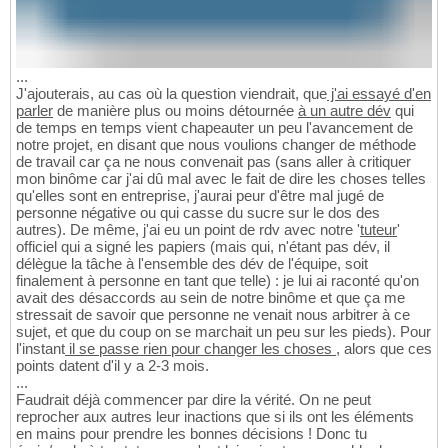
...
J'ajouterais, au cas où la question viendrait, que
j'ai essayé d'en
parler
de manière plus ou moins détournée
à un autre dév
qui
de temps en temps vient chapeauter un peu l'avancement de
notre projet, en disant que nous voulions changer de méthode
de travail car ça ne nous convenait pas (sans aller à critiquer
mon binôme car j'ai dû mal avec le fait de dire les choses telles
qu'elles sont en entreprise, j'aurai peur d'être mal jugé de
personne négative ou qui casse du sucre sur le dos des
autres). De même, j'ai eu un point de rdv avec notre '
tuteur
'
officiel qui a signé les papiers (mais qui, n'étant pas dév, il
délègue la tâche à l'ensemble des dév de l'équipe, soit
finalement à personne en tant que telle) : je lui ai raconté qu'on
avait des désaccords au sein de notre binôme et que ça me
stressait de savoir que personne ne venait nous arbitrer à ce
sujet, et que du coup on se marchait un peu sur les pieds). Pour
l'instant
il se passe rien pour changer les choses
, alors que ces
points datent d'il y a 2-3 mois.
...
Faudrait déjà commencer par dire la vérité. On ne peut
reprocher aux autres leur inactions que si ils ont les éléments
en mains pour prendre les bonnes décisions ! Donc tu