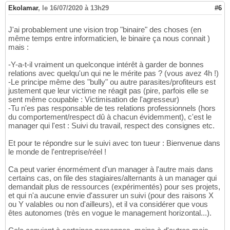
Ekolamar
,
le 16/07/2020 à 13h29
#6
J'ai probablement une vision trop "binaire" des choses (en
même temps entre informaticien, le binaire ça nous connait )
mais :
-Y-a-t-il vraiment un quelconque intérêt à garder de bonnes
relations avec quelqu'un qui ne le mérite pas ? (vous avez 4h !)
-Le principe même des "bully" ou autre parasites/profiteurs est
justement que leur victime ne réagit pas (pire, parfois elle se
sent même coupable : Victimisation de l'agresseur)
-Tu n'es pas responsable de tes relations professionnels (hors
du comportement/respect dû à chacun évidemment), c'est le
manager qui l'est : Suivi du travail, respect des consignes etc.
Et pour te répondre sur le suivi avec ton tueur : Bienvenue dans
le monde de l'entreprise/réel !
Ca peut varier énormément d'un manager à l'autre mais dans
certains cas, on file des stagiaires/alternants à un manager qui
demandait plus de ressources (expérimentés) pour ses projets,
et qui n'a aucune envie d'assurer un suivi (pour des raisons X
ou Y valables ou non d'ailleurs), et il va considérer que vous
êtes autonomes (très en vogue le management horizontal...).