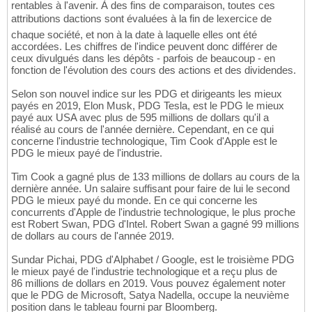
rentables à l'avenir. À des fins de comparaison, toutes ces
attributions dactions sont évaluées à la fin de lexercice de
chaque société, et non à la date à laquelle elles ont été
accordées. Les chiffres de l'indice peuvent donc différer de
ceux divulgués dans les dépôts - parfois de beaucoup - en
fonction de l'évolution des cours des actions et des dividendes.
Selon son nouvel indice sur les PDG et dirigeants les mieux
payés en 2019, Elon Musk, PDG Tesla, est le PDG le mieux
payé aux USA avec plus de 595 millions de dollars qu'il a
réalisé au cours de l'année dernière. Cependant, en ce qui
concerne l'industrie technologique, Tim Cook d'Apple est le
PDG le mieux payé de l'industrie.
Tim Cook a gagné plus de 133 millions de dollars au cours de la
dernière année. Un salaire suffisant pour faire de lui le second
PDG le mieux payé du monde. En ce qui concerne les
concurrents d'Apple de l'industrie technologique, le plus proche
est Robert Swan, PDG d'Intel. Robert Swan a gagné 99 millions
de dollars au cours de l'année 2019.
Sundar Pichai, PDG d'Alphabet / Google, est le troisième PDG
le mieux payé de l'industrie technologique et a reçu plus de
86 millions de dollars en 2019. Vous pouvez également noter
que le PDG de Microsoft, Satya Nadella, occupe la neuvième
position dans le tableau fourni par Bloomberg.