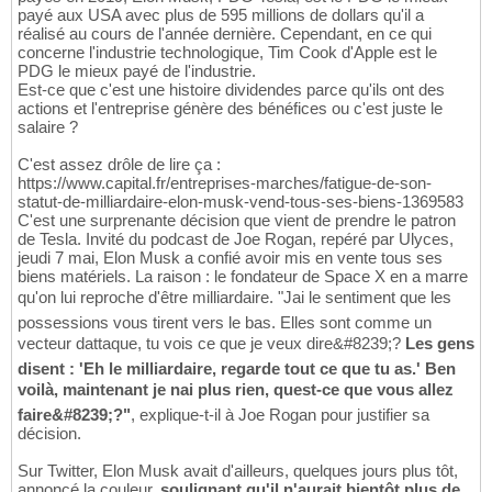
payé aux USA avec plus de 595 millions de dollars qu'il a
réalisé au cours de l'année dernière. Cependant, en ce qui
concerne l'industrie technologique, Tim Cook d'Apple est le
PDG le mieux payé de l'industrie.
Est-ce que c'est une histoire dividendes parce qu'ils ont des
actions et l'entreprise génère des bénéfices ou c'est juste le
salaire ?
C'est assez drôle de lire ça :
https://www.capital.fr/entreprises-marches/fatigue-de-son-
statut-de-milliardaire-elon-musk-vend-tous-ses-biens-1369583
C'est une surprenante décision que vient de prendre le patron
de Tesla. Invité du podcast de Joe Rogan, repéré par Ulyces,
jeudi 7 mai, Elon Musk a confié avoir mis en vente tous ses
biens matériels. La raison : le fondateur de Space X en a marre
qu'on lui reproche d'être milliardaire. "Jai le sentiment que les
possessions vous tirent vers le bas. Elles sont comme un
vecteur dattaque, tu vois ce que je veux dire&#8239;?
Les gens
disent : 'Eh le milliardaire, regarde tout ce que tu as.' Ben
voilà, maintenant je nai plus rien, quest-ce que vous allez
faire&#8239;?"
, explique-t-il à Joe Rogan pour justifier sa
décision.
Sur Twitter, Elon Musk avait d'ailleurs, quelques jours plus tôt,
annoncé la couleur,
soulignant qu'il n'aurait bientôt plus de