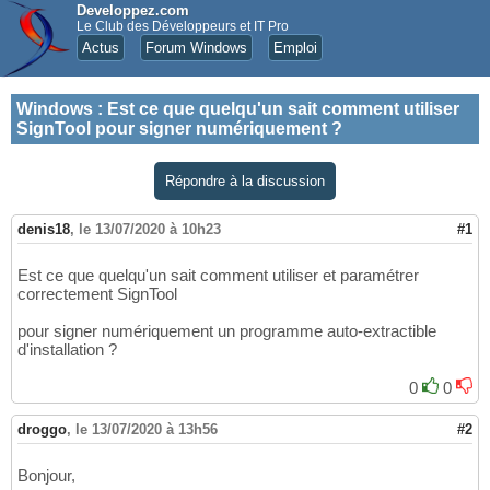
Developpez.com
Le Club des Développeurs et IT Pro
Actus
Forum Windows
Emploi
Windows
:
Est ce que quelqu'un sait comment utiliser
SignTool pour signer numériquement ?
Répondre à la discussion
denis18
,
le 13/07/2020 à 10h23
#1
Est ce que quelqu'un sait comment utiliser et paramétrer
correctement SignTool
pour signer numériquement un programme auto-extractible
d'installation ?
0
0
droggo
,
le 13/07/2020 à 13h56
#2
Bonjour,