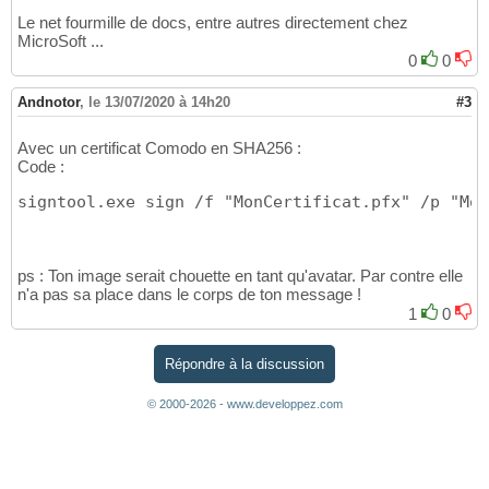
Le net fourmille de docs, entre autres directement chez
MicroSoft ...
0
0
Andnotor
,
le 13/07/2020 à 14h20
#3
Avec un certificat Comodo en SHA256 :
Code :
signtool.exe sign /f "MonCertificat.pfx" /p "Mon
ps : Ton image serait chouette en tant qu'avatar. Par contre elle
n'a pas sa place dans le corps de ton message !
1
0
Répondre à la discussion
© 2000-2026 - www.developpez.com