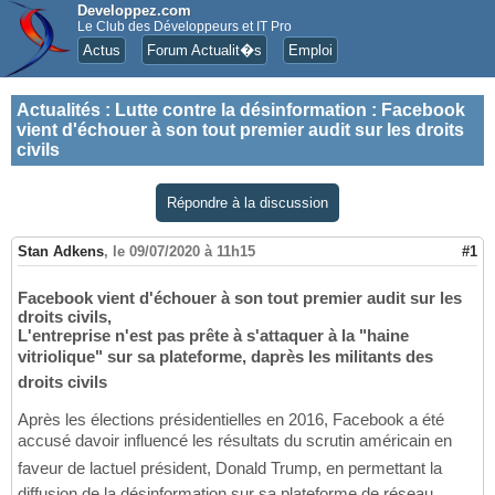
Developpez.com
Le Club des Développeurs et IT Pro
Actus
Forum Actualit�s
Emploi
Actualités
:
Lutte contre la désinformation : Facebook
vient d'échouer à son tout premier audit sur les droits
civils
Répondre à la discussion
Stan Adkens
,
le 09/07/2020 à 11h15
#1
Facebook vient d'échouer à son tout premier audit sur les
droits civils,
L'entreprise n'est pas prête à s'attaquer à la "haine
vitriolique" sur sa plateforme, daprès les militants des
droits civils
Après les élections présidentielles en 2016, Facebook a été
accusé davoir influencé les résultats du scrutin américain en
faveur de lactuel président, Donald Trump, en permettant la
diffusion de la désinformation sur sa plateforme de réseau