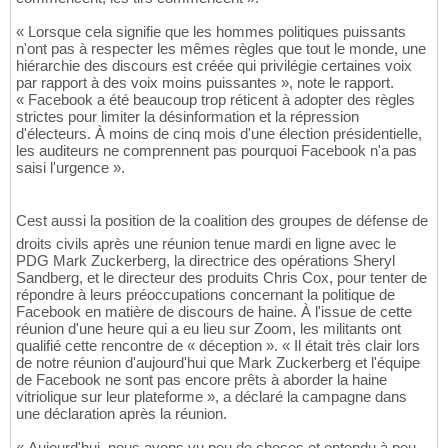
« Lorsque cela signifie que les hommes politiques puissants
n'ont pas à respecter les mêmes règles que tout le monde, une
hiérarchie des discours est créée qui privilégie certaines voix
par rapport à des voix moins puissantes », note le rapport.
« Facebook a été beaucoup trop réticent à adopter des règles
strictes pour limiter la désinformation et la répression
d'électeurs. À moins de cinq mois d'une élection présidentielle,
les auditeurs ne comprennent pas pourquoi Facebook n'a pas
saisi l'urgence ».
Cest aussi la position de la coalition des groupes de défense de
droits civils après une réunion tenue mardi en ligne avec le
PDG Mark Zuckerberg, la directrice des opérations Sheryl
Sandberg, et le directeur des produits Chris Cox, pour tenter de
répondre à leurs préoccupations concernant la politique de
Facebook en matière de discours de haine. À l'issue de cette
réunion d'une heure qui a eu lieu sur Zoom, les militants ont
qualifié cette rencontre de « déception ». « Il était très clair lors
de notre réunion d'aujourd'hui que Mark Zuckerberg et l'équipe
de Facebook ne sont pas encore prêts à aborder la haine
vitriolique sur leur plateforme », a déclaré la campagne dans
une déclaration après la réunion.
« Aujourd'hui, nous avons vu peu de choses et entendu à peu