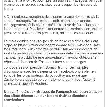
(l'ADL) et la NAACP, pour faire pression sur Facebook afin qu'il
prenne des mesures concrètes pour bloquer les discours de
haine.
« De nombreux membres de la communauté des droits civils
sont découragés, frustrés et en colère après des années
d'engagement où ils ont imploré l'entreprise de faire plus pour
faire progresser l'égalité et lutter contre la discrimination, tout en
préservant la liberté d'expression », ont écrit les auditeurs.
Le mois dernier, ces groupes de défense des droits civils ont
organisé https://www.developpez.com/actu/306749/Stop-Hate-
for-Profit-Mark-Zuckerberg-a-perdu-7-milliards-de-dollars-de-
sa-fortune-des-grands-annonceurs-ayant-decide-de-cesser-les-
campagnes-publicitaires-sur-sa-plateforme-pour-30-jours/ en
réponse à linaction de Facebook face aux messages
controversés du président Donald Trump. De multiples
discussions avec les dirigeants de Facebook ont finalement
échoué, les organisateurs du boycott ayant exigé que
Zuckerberg y assiste personnellement, car « il est l'autorité
ultime », a rapporté Reuters.
Un système à deux vitesses de Facebook qui pourrait avoir
des effets désastreux sur les prochaines élections
américaines