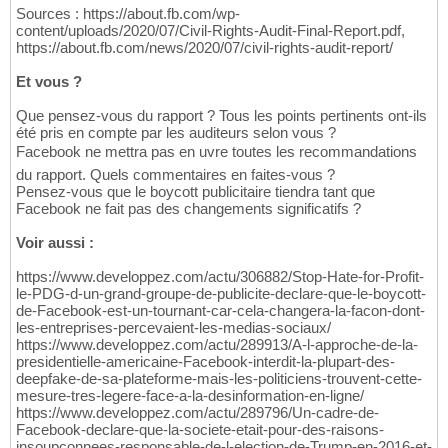
Sources : https://about.fb.com/wp-
content/uploads/2020/07/Civil-Rights-Audit-Final-Report.pdf,
https://about.fb.com/news/2020/07/civil-rights-audit-report/
Et vous ?
Que pensez-vous du rapport ? Tous les points pertinents ont-ils
été pris en compte par les auditeurs selon vous ?
Facebook ne mettra pas en uvre toutes les recommandations
du rapport. Quels commentaires en faites-vous ?
Pensez-vous que le boycott publicitaire tiendra tant que
Facebook ne fait pas des changements significatifs ?
Voir aussi :
https://www.developpez.com/actu/306882/Stop-Hate-for-Profit-
le-PDG-d-un-grand-groupe-de-publicite-declare-que-le-boycott-
de-Facebook-est-un-tournant-car-cela-changera-la-facon-dont-
les-entreprises-percevaient-les-medias-sociaux/
https://www.developpez.com/actu/289913/A-l-approche-de-la-
presidentielle-americaine-Facebook-interdit-la-plupart-des-
deepfake-de-sa-plateforme-mais-les-politiciens-trouvent-cette-
mesure-tres-legere-face-a-la-desinformation-en-ligne/
https://www.developpez.com/actu/289796/Un-cadre-de-
Facebook-declare-que-la-societe-etait-pour-des-raisons-
insoupconnees-responsable-de-l-election-de-Trump-en-2016-et-