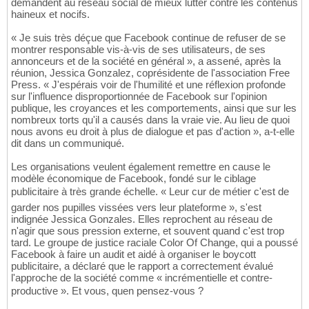
demandent au réseau social de mieux lutter contre les contenus
haineux et nocifs.
« Je suis très déçue que Facebook continue de refuser de se
montrer responsable vis-à-vis de ses utilisateurs, de ses
annonceurs et de la société en général », a assené, après la
réunion, Jessica Gonzalez, coprésidente de l'association Free
Press. « J'espérais voir de l'humilité et une réflexion profonde
sur l'influence disproportionnée de Facebook sur l'opinion
publique, les croyances et les comportements, ainsi que sur les
nombreux torts qu'il a causés dans la vraie vie. Au lieu de quoi
nous avons eu droit à plus de dialogue et pas d'action », a-t-elle
dit dans un communiqué.
Les organisations veulent également remettre en cause le
modèle économique de Facebook, fondé sur le ciblage
publicitaire à très grande échelle. « Leur cur de métier c'est de
garder nos pupilles vissées vers leur plateforme », s'est
indignée Jessica Gonzales. Elles reprochent au réseau de
n'agir que sous pression externe, et souvent quand c'est trop
tard. Le groupe de justice raciale Color Of Change, qui a poussé
Facebook à faire un audit et aidé à organiser le boycott
publicitaire, a déclaré que le rapport a correctement évalué
l'approche de la société comme « incrémentielle et contre-
productive ». Et vous, quen pensez-vous ?