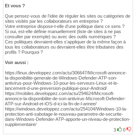
Et vous ?
Que pensez-vous de l'idée de réguler les sites ou catégories de
sites visités par les collaborateurs en entreprise ?
Votre entreprise dispose-t-elle d'une politique dans ce sens ?
Si oui, est-elle définie manuellement (liste de sites à ne pas
consulter par exemple) ou avec des outils numériques ?
Ces politiques devraient-elles s'appliquer de la même façon à
tous les collaborateurs ou devraient-elles être tributaires des
profils ? Pourquoi ?
Voir aussi :
https://linux.developpez.com/actu/306647/Microsoft-annonce-
la-disponibilite-generale-de-Windows-Defender-ATP-son-
antivirus-pour-Windows-10-pour-les-serveurs-Linux-et-le-
lancement-d-une-preversion-publique-pour-Android/
https://mobiles.developpez.com/actu/294624/Microsoft-
annonce-la-disponibilite-de-son-antivirus-Microsoft-Defender-
ATP-sur-Android-et-iOS-d-ici-la-fin-de-l-annee/
https://windows.developpez.com/actu/254104/Windows-10-la-
protection-anti-sabotage-le-nouveau-parametre-de-securite-
dans-Windows-Defender-ATP-apporte-un-niveau-de-protection-
supplementaire/
3
0