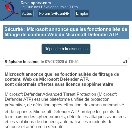
Developpez.com
Le Club des Développeurs et IT Pro
Actus
Forum S�curit�
Emploi
Sécurité
:
Microsoft annonce que les fonctionnalités de
filtrage de contenu Web de Microsoft Defender ATP
Répondre à la discussion
Stéphane le calme
,
le 07/07/2020 à 11h54
#1
Microsoft annonce que les fonctionnalités de filtrage de
contenu Web de Microsoft Defender ATP,
sont désormais offertes sans licence supplémentaire
Microsoft Defender Advanced Threat Protection (Microsoft
Defender ATP) est une plateforme unifiée de protection
préventive, de détection après effraction, dexamen automatisé
et de réponse. Microsoft Defender ATP protège les points de
terminaison des cybercriminels, détecte les attaques avancées
et les violations de données, automatise les incidents de
sécurité et améliore la sécurité.