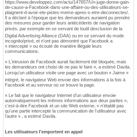
https://www.developpez.com/actu/147657/Un-juge-donne-gain-
de-cause-a-Facebook-dans-une-affaire-ou-des-utilisateurs-se-
plaignent-d-avoir-ete-pistes-meme-apres-s-etre-deconnectes/.
Il a déclaré à l'époque que les demandeurs auraient pu prendre
des mesures pour garder leurs antécédents de navigation
privés, par exemple en se servant de loutil dexclusion de la
Digital Advertising Alliance (DAA) ou en se servant du mode
incognito/privé, et n'ont pas démontré que Facebook a
« intercepté » ou écouté de manière illégale leurs
communications.
« L'intrusion de Facebook aurait facilement été bloquée, mais
les demandeurs ont choisi de ne pas le faire », a estimé Davila.
Lorsqu'un utilisateur visite une page avec un bouton « Jaime »
intégré, le navigateur Web envoie des informations à la fois à
Facebook et au serveur où se trouve la page.
« Le fait que le navigateur Internet d'un utilisateur envoie
automatiquement les mêmes informations aux deux parties »,
c'est-à-dire Facebook et un site Web externe, « n'établit pas
qu'une partie intercepte la communication de l'utilisateur avec
l'autre » , a estimé Davila.
Les utilisateurs l'emportent en appel