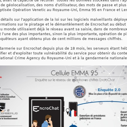
, avait la capacité de récolter "toutes les données stockées dans l'app
e géolocalisation, des noms d'utilisateur, des mots de passe et plus
baptisée Opération Venetic au Royaume-Uni, Emma 95 en France et Le
étails sur l'application de la loi sur les logiciels malveillants déploy
ormations sur le piratage et le démantèlement de Encrochat au début 
u monde utilisaient déjà le réseau avant sa saisie, dans de nombreux c
st l'une des plus importantes, sinon la plus importante, opération de
 enquêteurs ayant obtenu plus de cent millions de messages chiffrés.
armerie sur Encrochat depuis plus de 18 mois, les serveurs étant héb
ifier et d'exploiter toute vulnérabilité du service pour obtenir du con
la National Crime Agency du Royaume-Uni et à la gendarmerie nationale