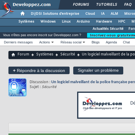
FORUMS
TUTORIELS
FAQ
DI/DSI Solutions d'entreprise
Cloud
IA
ALM
Micros
Systèmes
Windows
Linux
Arduino
Hardware
HPC
M
Actualités Sécurité
For
Vous n'êtes pas encore inscrit sur Developpez.com ?
Inscrivez-vous gratuitem
Derniers messages
Actions
Réseau social
Blogs
Agenda
Chat
Forum
Systèmes
Sécurité
Un logiciel malveillant de la 
+
Signaler un problème
Répondre à la discussion
Discussion :
Un logiciel malveillant de la police française 
Sujet :
Sécurité