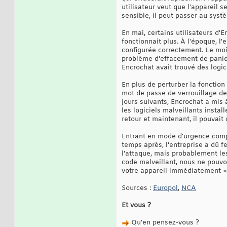
utilisateur veut que l'appareil 
sensible, il peut passer au syst
En mai, certains utilisateurs d
fonctionnait plus. À l'époque, l'
configurée correctement. Le mois
problème d'effacement de paniqu
Encrochat avait trouvé des logici
En plus de perturber la fonction
mot de passe de verrouillage de 
jours suivants, Encrochat a mis 
les logiciels malveillants insta
retour et maintenant, il pouvait
Entrant en mode d'urgence compl
temps après, l'entreprise a dû f
l'attaque, mais probablement les 
code malveillant, nous ne pouvon
votre appareil immédiatement ».
Sources :
Europol
,
NCA
Et vous ?
Qu'en pensez-vous ?