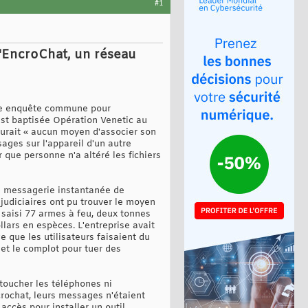
#1
d'EncroChat, un réseau
une enquête commune pour
est baptisée Opération Venetic au
urait « aucun moyen d'associer son
ages sur l'appareil d'un autre
r que personne n'a altéré les fichiers
de messagerie instantanée de
 judiciaires ont pu trouver le moyen
 saisi 77 armes à feu, deux tonnes
ollars en espèces. L'entreprise avait
 que les utilisateurs faisaient du
t et le complot pour tuer des
toucher les téléphones ni
crochat, leurs messages n'étaient
accès pour installer un outil