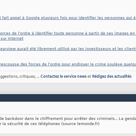
nt fait appel à Google plusieurs fois pour identifier les personnes qui
forces de l'ordre à identifier toute personne à partir de ses images en
sur Internet
learview aurait été librement utilisé par les investisseurs et les clien
 la rescousse des forces de l'ordre pour endiguer le crime soulève quel
gestions, critiques, ...
Contactez le service news
et
Rédigez des actualités
e backdoor dans le chiffrement pour arrêter des criminels... La genda
r la sécurité de ces téléphones (source lemonde.fr)