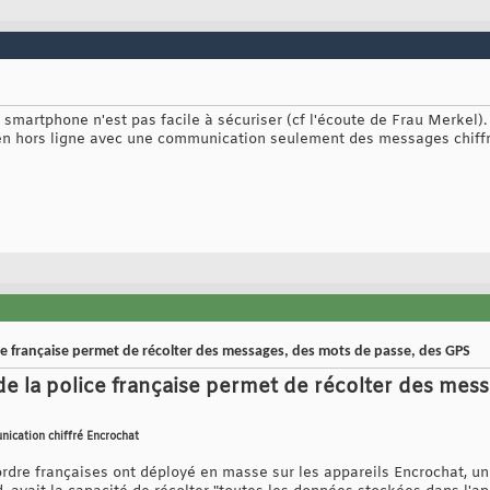
smartphone n'est pas facile à sécuriser (cf l'écoute de Frau Merkel). A
en hors ligne avec une communication seulement des messages chiffré
lice française permet de récolter des messages, des mots de passe, des GPS
 de la police française permet de récolter des mes
unication chiffré Encrochat
ordre françaises ont déployé en masse sur les appareils Encrochat, un