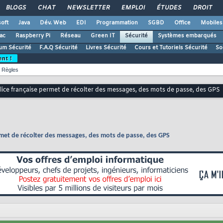
BLOGS
CHAT
NEWSLETTER
EMPLOI
ÉTUDES
DROIT
oft
Java
Dév. Web
EDI
Programmation
SGBD
Office
Mobiles
ac
Raspberry Pi
Réseau
Green IT
Sécurité
Systèmes embarqués
um Sécurité
F.A.Q Sécurité
Livres Sécurité
Cours et Tutoriels Sécurité
So
ent !
Règles
police française permet de récolter des messages, des mots de passe, des GPS
permet de récolter des messages, des mots de passe, des GPS