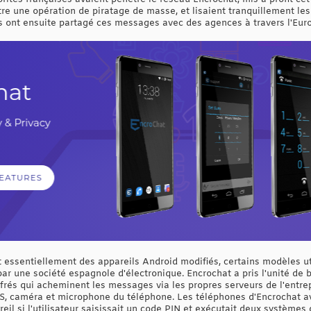
re une opération de piratage de masse, et lisaient tranquillement le
 ont ensuite partagé ces messages avec des agences à travers l'Eur
 essentiellement des appareils Android modifiés, certains modèles uti
r une société espagnole d'électronique. Encrochat a pris l'unité de b
rés qui acheminent les messages via les propres serveurs de l'entr
PS, caméra et microphone du téléphone. Les téléphones d'Encrochat a
eil si l'utilisateur saisissait un code PIN et exécutait deux systèmes 