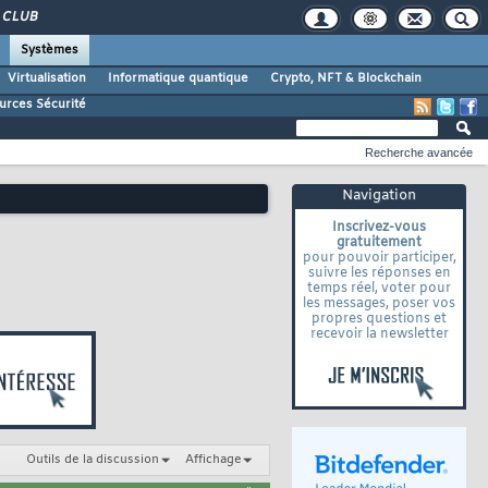
CLUB
Systèmes
Virtualisation
Informatique quantique
Crypto, NFT & Blockchain
urces Sécurité
Recherche avancée
Navigation
Inscrivez-vous
gratuitement
pour pouvoir participer,
suivre les réponses en
temps réel, voter pour
les messages, poser vos
propres questions et
recevoir la newsletter
Outils de la discussion
Affichage