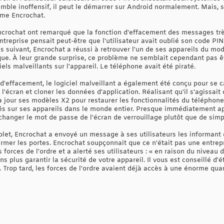
semble inoffensif, il peut le démarrer sur Android normalement. Mais, s
ème Encrochat.
'Encrochat ont remarqué que la fonction d'effacement des messages tr
entreprise pensait peut-être que l'utilisateur avait oublié son code PIN
 suivant, Encrochat a réussi à retrouver l'un de ses appareils du modè
e. À leur grande surprise, ce problème ne semblait cependant pas être
els malveillants sur l'appareil. Le téléphone avait été piraté.
 d'effacement, le logiciel malveillant a également été conçu pour se ca
l'écran et cloner les données d'application. Réalisant qu'il s'agissait
à jour ses modèles X2 pour restaurer les fonctionnalités du téléphone 
llés sur ses appareils dans le monde entier. Presque immédiatement ap
 changer le mot de passe de l'écran de verrouillage plutôt que de simp
et, Encrochat a envoyé un message à ses utilisateurs les informant 
ermer les portes. Encrochat soupçonnait que ce n'était pas une entrepr
forces de l'ordre et a alerté ses utilisateurs : « en raison du niveau 
s plus garantir la sécurité de votre appareil. Il vous est conseillé d'
 Trop tard, les forces de l'ordre avaient déjà accès à une énorme q