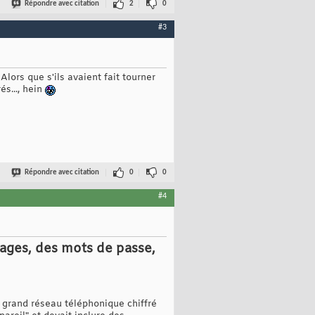
Répondre avec citation
2
0
#3
lors que s'ils avaient fait tourner
s..., hein
Répondre avec citation
0
0
#4
sages, des mots de passe,
 grand réseau téléphonique chiffré