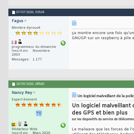
07/07/2020,
01h34
Fagus
Membre éprouvé
ça montre encore une fois qu'un 
GNUGP sur un raspberry à pile 
programmeur du dimanche
Inscrit en
Novembre
2003
Messages
1 177
16/09/2020,
08h00
Nancy Rey
Un logiciel malveillant de la po
Expert éminent
Un logiciel malveillant
des GPS et bien plus
sur les dispositifs du service de télécomm
Le malware que les forces de l'
Rédacteur Web
Inscrit en
Mars 2020