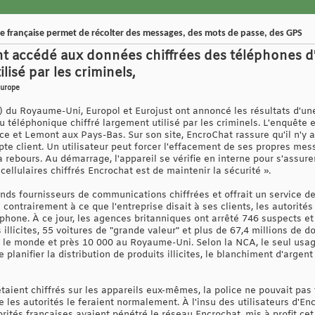
lice française permet de récolter des messages, des mots de passe, des GPS
ont accédé aux données chiffrées des téléphones 
lisé par les criminels,
Europe
 du Royaume-Uni, Europol et Eurojust ont annoncé les résultats d'
 téléphonique chiffré largement utilisé par les criminels. L'enquête 
et Lemont aux Pays-Bas. Sur son site, EncroChat rassure qu'il n'y a
te client. Un utilisateur peut forcer l'effacement de ses propres mess
à rebours. Au démarrage, l'appareil se vérifie en interne pour s'assure
ellulaires chiffrés Encrochat est de maintenir la sécurité ».
rands fournisseurs de communications chiffrées et offrait un service 
contrairement à ce que l'entreprise disait à ses clients, les autorités
hone. À ce jour, les agences britanniques ont arrêté 746 suspects et
 illicites, 55 voitures de "grande valeur" et plus de 67,4 millions de d
s le monde et près 10 000 au Royaume-Uni. Selon la NCA, le seul usage
 planifier la distribution de produits illicites, le blanchiment d'argen
aient chiffrés sur les appareils eux-mêmes, la police ne pouvait pas 
les autorités le feraient normalement. À l'insu des utilisateurs d'En
rités françaises avaient pénétré le réseau Encrochat, mis à profit cet 