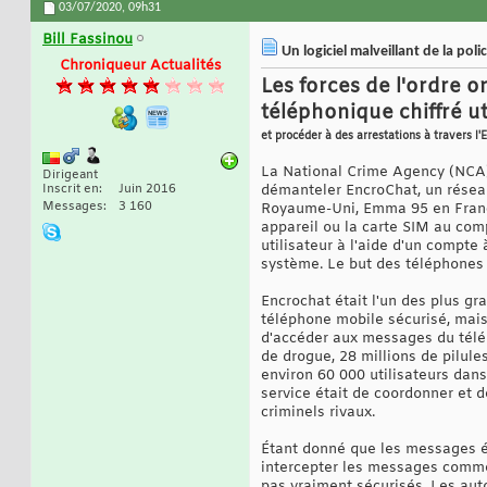
03/07/2020,
09h31
Bill Fassinou
Un logiciel malveillant de la po
Chroniqueur Actualités
Les forces de l'ordre 
téléphonique chiffré uti
et procéder à des arrestations à travers l'
La National Crime Agency (NCA)
Dirigeant
Inscrit en
Juin 2016
démanteler EncroChat, un réseau
Messages
3 160
Royaume-Uni, Emma 95 en France 
appareil ou la carte SIM au comp
utilisateur à l'aide d'un compte 
système. Le but des téléphones c
Encrochat était l'un des plus g
téléphone mobile sécurisé, mais 
d'accéder aux messages du télép
de drogue, 28 millions de pilules
environ 60 000 utilisateurs dan
service était de coordonner et de
criminels rivaux.
Étant donné que les messages ét
intercepter les messages comme 
pas vraiment sécurisés. Les auto