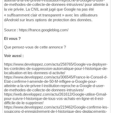
atteinte-a-la-vie-privee-l-institution-reproche-a-Google-d-user-
de-methodes-de-collecte-de-donnees-intrusives/ pour atteinte à
la vie privée. La CNIL avait jugé que Google na pas été
« suffisamment clair et transparent » avec les utilisateurs
dAndroid sur leurs options de protection des données.
Source : https://france.googleblog.com/
Et vous ?
Que pensez-vous de cette annonce ?
Voir aussi :
https://www.developpez.com/actu/258765/Google-va-deployer-
les-controles-de-suppression-automatique-pour-l-historique-de-
localisation-et-les-donnees-d-activite/
https://www.developpez.com/actu/306545/France-le-Conseil-d-
Etat-confirme-l-amende-de-50-M-infligee-a-Google-pour-
atteinte-a-la-vie-privee-l-institution-reproche-a-Google-d-user-
de-methodes-de-collecte-de-donnees-intrusives/
https://web.developpez.com/actu/261612/Google-utilise-Gmail-
pour-suivre-l-historique-de-tous-vos-achats-en-ligne-et-il-est-
difficile-de-le-supprimer/
https://www.developpez.com/actu/219462/Google-confirme-les-
soupcons-d-enregistrement-de-l-historique-des-deplacements-