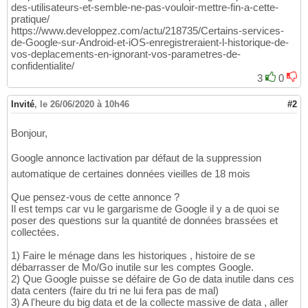
des-utilisateurs-et-semble-ne-pas-vouloir-mettre-fin-a-cette-
pratique/
https://www.developpez.com/actu/218735/Certains-services-
de-Google-sur-Android-et-iOS-enregistreraient-l-historique-de-
vos-deplacements-en-ignorant-vos-parametres-de-
confidentialite/
3
0
Invité
,
le 26/06/2020 à 10h46
#2
Bonjour,
Google annonce lactivation par défaut de la suppression
automatique de certaines données vieilles de 18 mois
Que pensez-vous de cette annonce ?
Il est temps car vu le gargarisme de Google il y a de quoi se
poser des questions sur la quantité de données brassées et
collectées.
1) Faire le ménage dans les historiques , histoire de se
débarrasser de Mo/Go inutile sur les comptes Google.
2) Que Google puisse se défaire de Go de data inutile dans ces
data centers (faire du tri ne lui fera pas de mal)
3) A l'heure du big data et de la collecte massive de data , aller