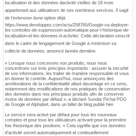
localisation et des données dactivité vieilles de 18 mois
appartenant aux utilisateurs de ses nombreux services. Il sagit
de l'extension dune option déjà
https://www.developpez.com/actu/258765/Google-va-deployer-
les-controles-de-suppression-automatique-pour-l-historique-de-
localisation-et-les-donnees-d-activite/. Cette déclaration sinscrit
dans le cadre de lengagement de Google à minimiser sa
collecte de données, annoncé lannée dernière.
« Lorsque nous concevons nos produits, nous nous
concentrons sur trois principes importants : assurer la sécurité
de vos informations, les traiter de manière responsable et vous
en donner le contrôle. Aujourd'hui, nous annonçons des
améliorations de la confidentialité allant davantage en ce sens,
notamment des modifications de nos pratiques de conservation
des données dans nos principaux produits afin de conserver
moins de données par défaut », a déclaré Sundar Pichai PDG
de Google et Alphabet, dans un billet de blog publié hier.
Le service sera activé par défaut pour tous les nouveaux
comptes et pour tous les utilisateurs activant pour la première
fois lhistorique des positions. « Cela signifie que vos données
d'activité seront automatiquement et continuellement