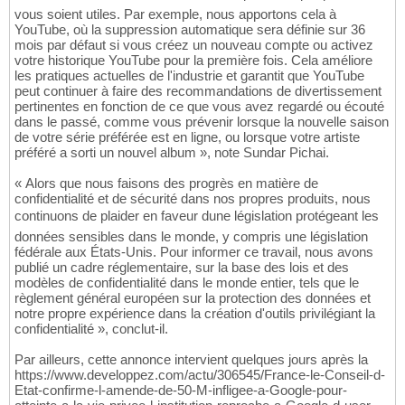
vous soient utiles. Par exemple, nous apportons cela à
YouTube, où la suppression automatique sera définie sur 36
mois par défaut si vous créez un nouveau compte ou activez
votre historique YouTube pour la première fois. Cela améliore
les pratiques actuelles de l'industrie et garantit que YouTube
peut continuer à faire des recommandations de divertissement
pertinentes en fonction de ce que vous avez regardé ou écouté
dans le passé, comme vous prévenir lorsque la nouvelle saison
de votre série préférée est en ligne, ou lorsque votre artiste
préféré a sorti un nouvel album », note Sundar Pichai.
« Alors que nous faisons des progrès en matière de
confidentialité et de sécurité dans nos propres produits, nous
continuons de plaider en faveur dune législation protégeant les
données sensibles dans le monde, y compris une législation
fédérale aux États-Unis. Pour informer ce travail, nous avons
publié un cadre réglementaire, sur la base des lois et des
modèles de confidentialité dans le monde entier, tels que le
règlement général européen sur la protection des données et
notre propre expérience dans la création d'outils privilégiant la
confidentialité », conclut-il.
Par ailleurs, cette annonce intervient quelques jours après la
https://www.developpez.com/actu/306545/France-le-Conseil-d-
Etat-confirme-l-amende-de-50-M-infligee-a-Google-pour-