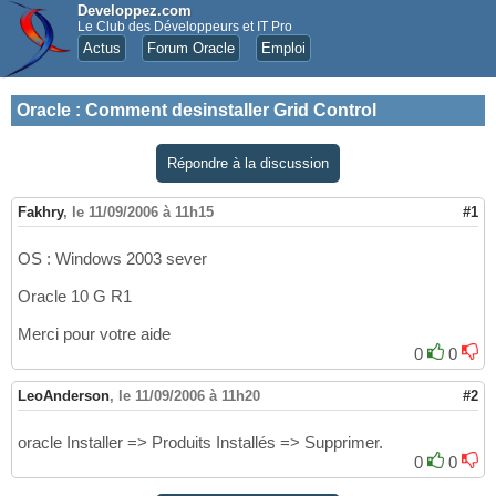
Developpez.com
Le Club des Développeurs et IT Pro
Actus
Forum Oracle
Emploi
Oracle
:
Comment desinstaller Grid Control
Répondre à la discussion
Fakhry
,
le 11/09/2006 à 11h15
#1
OS : Windows 2003 sever
Oracle 10 G R1
Merci pour votre aide
0
0
LeoAnderson
,
le 11/09/2006 à 11h20
#2
oracle Installer => Produits Installés => Supprimer.
0
0