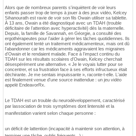
Alors que de nombreux parents s'inquiètent de voir leurs
enfants passer trop de temps à jouer à des jeux vidéo, Kelcey
Sihanourath est ravie de voir son fils Owain utiliser sa tablette.
À 13 ans, Owain a été diagnostiqué avec un TDAH (trouble
déficitaire de l'attention avec hyperactivité) dès la maternelle.
Depuis, la famille de Savannah, en Géorgie, a consulté des
ergothérapeutes pour l'aider à gérer les tâches quotidiennes. Ils
ont également tenté un traitement médicamenteux, mais ont dû
l'abandonner car les médicaments aggravaient les migraines
d'Owain et le rendaient malade. Face à l'impact continu du
TDAH sur les résultats scolaires d'Owain, Kelcey cherchait
désespérément une alternative. « Je le voyais lutter pour se
concentrer, et sa frustration face à ses efforts infructueux était
déchirante. Je me sentais impuissante », raconte-t-elle. L'aide
est finalement venue d'une source inattendue : un jeu vidéo
appelé EndeavorRx.
Le TDAH est un trouble du neurodéveloppement, caractérisé
par lassociation de trois symptômes dont lintensité et la
manifestation varient selon chaque personne :
un déficit de lattention (incapacité à maintenir son attention, à
terminer une tâche, oublis fréquents...) ;