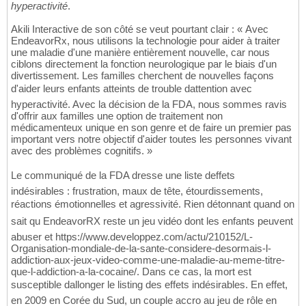
hyperactivité
.
Akili Interactive de son côté se veut pourtant clair : « Avec
EndeavorRx, nous utilisons la technologie pour aider à traiter
une maladie d'une manière entièrement nouvelle, car nous
ciblons directement la fonction neurologique par le biais d'un
divertissement. Les familles cherchent de nouvelles façons
d'aider leurs enfants atteints de trouble dattention avec
hyperactivité. Avec la décision de la FDA, nous sommes ravis
d'offrir aux familles une option de traitement non
médicamenteux unique en son genre et de faire un premier pas
important vers notre objectif d'aider toutes les personnes vivant
avec des problèmes cognitifs. »
Le communiqué de la FDA dresse une liste deffets
indésirables : frustration, maux de tête, étourdissements,
réactions émotionnelles et agressivité. Rien détonnant quand on
sait qu EndeavorRX reste un jeu vidéo dont les enfants peuvent
abuser et https://www.developpez.com/actu/210152/L-
Organisation-mondiale-de-la-sante-considere-desormais-l-
addiction-aux-jeux-video-comme-une-maladie-au-meme-titre-
que-l-addiction-a-la-cocaine/. Dans ce cas, la mort est
susceptible dallonger le listing des effets indésirables. En effet,
en 2009 en Corée du Sud, un couple accro au jeu de rôle en