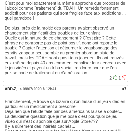
C'est pour moi exactement la même approche que proposer de
l'alcool comme "traitement" du TDAH. Un remède fortement
addictif pour des patients qui sont fragiles face aux addictions ...
quel paradoxe !
De plus, près de la moitié des parents avaient observé un
changement significatif des troubles de leur enfant
Quelle est la nature de ce changement ? C'est pire ? Cette
phrase ne comporte pas de point positif, donc ont reporte le
trouble ? Capter l'attention et détourner le vagabondage des
esprits zappeur peut semble au premier abord un piste de
travail, mais les TDAH sont quasi-tous joueurs ! Ils ont trouvés
eux-même depuis 40 ans comment canaliser leur cerveau avec
le jeu vidéo et payent un tribu social trop lourd pour que l'on
puisse parle de traitement ou d'amélioration.
2
1
ABD-Z
,
le 08/07/2020 à 12h41
#7
Franchement, je trouve ça bizarre qu'on fasse d'un jeu vidéo en
particulier un médicament à prescrire.
Déjà rien que l'étude faite par des américains laisse à douter...
La deuxième question que je me pose c'est pourquoi ce jeu
vidéo qui n'est disponible que sur Apple Store???
Il y a sûrement des intérêts cachés...