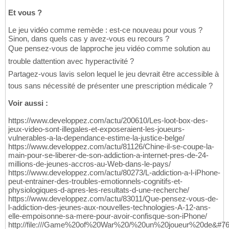
Et vous ?
Le jeu vidéo comme remède : est-ce nouveau pour vous ?
Sinon, dans quels cas y avez-vous eu recours ?
Que pensez-vous de lapproche jeu vidéo comme solution au
trouble dattention avec hyperactivité ?
Partagez-vous lavis selon lequel le jeu devrait être accessible à
tous sans nécessité de présenter une prescription médicale ?
Voir aussi :
https://www.developpez.com/actu/200610/Les-loot-box-des-
jeux-video-sont-illegales-et-exposeraient-les-joueurs-
vulnerables-a-la-dependance-estime-la-justice-belge/
https://www.developpez.com/actu/81126/Chine-il-se-coupe-la-
main-pour-se-liberer-de-son-addiction-a-internet-pres-de-24-
millions-de-jeunes-accros-au-Web-dans-le-pays/
https://www.developpez.com/actu/80273/L-addiction-a-l-iPhone-
peut-entrainer-des-troubles-emotionnels-cognitifs-et-
physiologiques-d-apres-les-resultats-d-une-recherche/
https://www.developpez.com/actu/83011/Que-pensez-vous-de-
l-addiction-des-jeunes-aux-nouvelles-technologies-A-12-ans-
elle-empoisonne-sa-mere-pour-avoir-confisque-son-iPhone/
http://file:///Game%20of%20War%20/%20un%20joueur%20de&#7