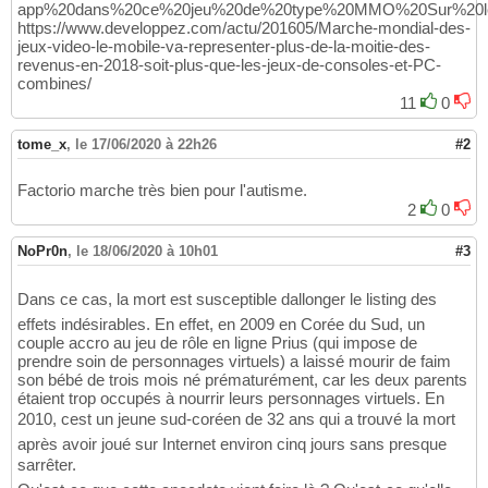
app%20dans%20ce%20jeu%20de%20type%20MMO%20Sur%20les%2
https://www.developpez.com/actu/201605/Marche-mondial-des-
jeux-video-le-mobile-va-representer-plus-de-la-moitie-des-
revenus-en-2018-soit-plus-que-les-jeux-de-consoles-et-PC-
combines/
11
0
tome_x
,
le 17/06/2020 à 22h26
#2
Factorio marche très bien pour l'autisme.
2
0
NoPr0n
,
le 18/06/2020 à 10h01
#3
Dans ce cas, la mort est susceptible dallonger le listing des
effets indésirables. En effet, en 2009 en Corée du Sud, un
couple accro au jeu de rôle en ligne Prius (qui impose de
prendre soin de personnages virtuels) a laissé mourir de faim
son bébé de trois mois né prématurément, car les deux parents
étaient trop occupés à nourrir leurs personnages virtuels. En
2010, cest un jeune sud-coréen de 32 ans qui a trouvé la mort
après avoir joué sur Internet environ cinq jours sans presque
sarrêter.