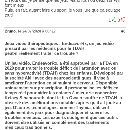
En tout cas, je pense que les jeux Mario Kart ou ceux sur Wii
font mieux!
Puis, en fait, autant faire du sport, je vous jure que ça soulage
tout!
1
0
Bruno
,
le 24/07/2024 à 00h17
#8
Jeux vidéo thérapeutiques : EndeavorRx, un jeu vidéo
prescrit par les médecins pour le TDAH,
peut-il réellement traiter ce trouble ?
Un jeu vidéo, EndeavorRx, a été approuvé par la FDA en
2020 pour traiter le trouble déficit de l'attention avec ou
sans hyperactivité (TDAH) chez les enfants. Développé par
la société Akili avec des neuroscientifiques, il vise à
améliorer l'attention en stimulant le cerveau. Disponible
uniquement sur prescription, il personnalise les défis en
temps réel pour aider les enfants à mieux se concentrer.
Kelcey Sihanourath, dont le fils Owain souffre de TDAH, a
observé des améliorations notables après qu'il ait joué au
jeu. D'autres technologies, comme Thymia, utilisent
également des jeux pour diagnostiquer et suivre les
troubles mentaux. Les experts soulignent que ces outils
doivent être utilisés en complément des traitements
médicaux traditionnels.