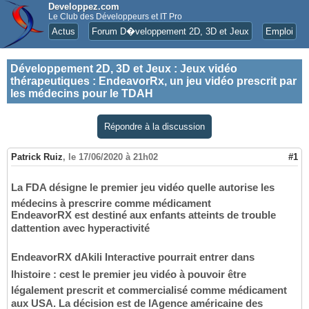
Developpez.com
Le Club des Développeurs et IT Pro
Actus
Forum D�veloppement 2D, 3D et Jeux
Emploi
Développement 2D, 3D et Jeux
:
Jeux vidéo
thérapeutiques : EndeavorRx, un jeu vidéo prescrit par
les médecins pour le TDAH
Répondre à la discussion
Patrick Ruiz
,
le 17/06/2020 à 21h02
#1
La FDA désigne le premier jeu vidéo quelle autorise les
médecins à prescrire comme médicament
EndeavorRX est destiné aux enfants atteints de trouble
dattention avec hyperactivité
EndeavorRX dAkili Interactive pourrait entrer dans
lhistoire : cest le premier jeu vidéo à pouvoir être
légalement prescrit et commercialisé comme médicament
aux USA. La décision est de lAgence américaine des