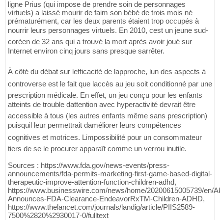
ligne Prius (qui impose de prendre soin de personnages
virtuels) a laissé mourir de faim son bébé de trois mois né
prématurément, car les deux parents étaient trop occupés à
nourrir leurs personnages virtuels. En 2010, cest un jeune sud-
coréen de 32 ans qui a trouvé la mort après avoir joué sur
Internet environ cinq jours sans presque sarrêter.
À côté du débat sur lefficacité de lapproche, lun des aspects à
controverse est le fait que laccès au jeu soit conditionné par une
prescription médicale. En effet, un jeu conçu pour les enfants
atteints de trouble dattention avec hyperactivité devrait être
accessible à tous (les autres enfants même sans prescription)
puisquil leur permettrait daméliorer leurs compétences
cognitives et motrices. Limpossibilité pour un consommateur
tiers de se le procurer apparaît comme un verrou inutile.
Sources : https://www.fda.gov/news-events/press-
announcements/fda-permits-marketing-first-game-based-digital-
therapeutic-improve-attention-function-children-adhd,
https://www.businesswire.com/news/home/20200615005739/en/Aki
Announces-FDA-Clearance-EndeavorRxTM-Children-ADHD,
https://www.thelancet.com/journals/landig/article/PIIS2589-
7500%2820%2930017-0/fulltext