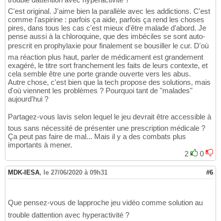
C'est original. J'aime bien la parallèle avec les addictions. C'est
comme l'aspirine : parfois ça aide, parfois ça rend les choses
pires, dans tous les cas c'est mieux d'être malade d'abord. Je
pense aussi à la chloroquine, que des imbéciles se sont auto-
prescrit en prophylaxie pour finalement se bousiller le cur. D'où
ma réaction plus haut, parler de médicament est grandement
exagéré, le titre sort franchement les faits de leurs contexte, et
cela semble être une porte grande ouverte vers les abus.
Autre chose, c'est bien que la tech propose des solutions, mais
d'où viennent les problèmes ? Pourquoi tant de "malades"
aujourd'hui ?
Partagez-vous lavis selon lequel le jeu devrait être accessible à
tous sans nécessité de présenter une prescription médicale ?
Ça peut pas faire de mal... Mais il y a des combats plus
importants à mener.
2
0
MDK-IESA
,
le 27/06/2020 à 09h31
#6
Que pensez-vous de lapproche jeu vidéo comme solution au
trouble dattention avec hyperactivité ?