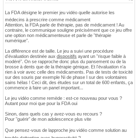
La FDA désigne le premier jeu vidéo quelle autorise les
médecins à prescrire comme médicament
Attention, la FDA parle de thérapie, pas de médicament ! Au
contraire, le communique souligne précisément que ce jeu offre
une option non médicamenteuse et parle de "thérapie
numérique".
La différence est de taille. Le jeu a suivi une procédure
d'évaluation destinée aux
dispositifs
ayant un "risque faible à
modéré". On se rapproche donc plus du pansement ou de la
brosse à dents que de la thérapie génique. Et l'évaluation n'a
rien à voir avec celle des médicaments. Pas de tests de toxicité
sur des souris par exemple Ni de phase I sur des volontaires
sains hélas ! Ceci dit, des études sur un total de 600 enfants, ça
commence à faire un panel important...
Le jeu vidéo comme remède : est-ce nouveau pour vous ?
Autant pour moi que pour la FDA oui
Sinon, dans quels cas y avez-vous eu recours ?
Pour "guérir" de mon adolescence plus vite
Que pensez-vous de lapproche jeu vidéo comme solution au
trouble dattention avec hyperactivité ?