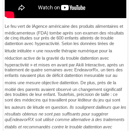
Le feu vert de lAgence américaine des produits alimentaires et
médicamenteux (FDA) tombe après son examen des résultats
de cinq études sur près de 600 enfants atteints de trouble
dattention avec hyperactivité. Selon les données tirées de
létude intitulée « une nouvelle thérapie numérique pour la
réduction active de la gravité du trouble dattention avec
hyperactivité » et mises en avant par Akili Interactive, après un
traitement de quatre semaines avec EndeavorRx, un tiers des
enfants navaient plus de déficit dattention mesurable sur au
moins une mesure objective dattention. De plus, près de la
moitié des parents avaient observé un changement significatif
des troubles de leur enfant. Toutefois, précision de taille : ce
sont des médecins qui travaillent pour léditeur du jeu qui sont
les auteurs de létude en question.
Ils soulignent dailleurs que les
résultats obtenus ne sont pas suffisants pour suggérer
quEndeavorRX soit utilisé comme alternative à des traitements
établis et recommandés contre le trouble dattention avec