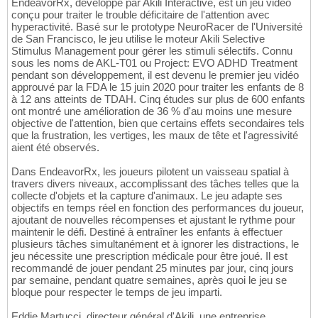
EndeavorRx, développé par Akili Interactive, est un jeu vidéo
conçu pour traiter le trouble déficitaire de l'attention avec
hyperactivité. Basé sur le prototype NeuroRacer de l'Université
de San Francisco, le jeu utilise le moteur Akili Selective
Stimulus Management pour gérer les stimuli sélectifs. Connu
sous les noms de AKL-T01 ou Project: EVO ADHD Treatment
pendant son développement, il est devenu le premier jeu vidéo
approuvé par la FDA le 15 juin 2020 pour traiter les enfants de 8
à 12 ans atteints de TDAH. Cinq études sur plus de 600 enfants
ont montré une amélioration de 36 % d'au moins une mesure
objective de l'attention, bien que certains effets secondaires tels
que la frustration, les vertiges, les maux de tête et l'agressivité
aient été observés.
Dans EndeavorRx, les joueurs pilotent un vaisseau spatial à
travers divers niveaux, accomplissant des tâches telles que la
collecte d'objets et la capture d'animaux. Le jeu adapte ses
objectifs en temps réel en fonction des performances du joueur,
ajoutant de nouvelles récompenses et ajustant le rythme pour
maintenir le défi. Destiné à entraîner les enfants à effectuer
plusieurs tâches simultanément et à ignorer les distractions, le
jeu nécessite une prescription médicale pour être joué. Il est
recommandé de jouer pendant 25 minutes par jour, cinq jours
par semaine, pendant quatre semaines, après quoi le jeu se
bloque pour respecter le temps de jeu imparti.
Eddie Martucci, directeur général d'Akili, une entreprise