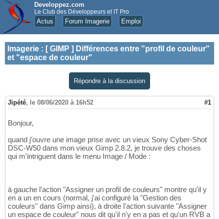
Developpez.com
Le Club des Développeurs et IT Pro
Actus
Forum Imagerie
Emploi
Imagerie
:
[ GIMP ] Différences entre "profil de couleur"
et "espace de couleur"
Répondre à la discussion
Jipété
,
le 08/06/2020 à 16h52
#1
Bonjour,
quand j'ouvre une image prise avec un vieux Sony Cyber-Shot
DSC-W50 dans mon vieux Gimp 2.8.2, je trouve des choses
qui m'intriguent dans le menu Image / Mode :
à gauche l'action "Assigner un profil de couleurs" montre qu'il y
en a un en cours (normal, j'ai configuré la "Gestion des
couleurs" dans Gimp ainsi), à droite l'action suivante "Assigner
un espace de couleur" nous dit qu'il n'y en a pas et qu'un RVB a