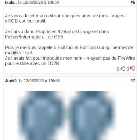
txuku
,
le 12/06/2020 à 14h58
#6
Je viens de jeter un oeil sur quelques unes de mes images :
sRGB est leur profil.
Je l ai vu dans Proprietes /Detail de l image et dans
Fichier/Information... de CS5
Puis je me suis rappele d ExifTool et ExifTool Gui qui permet de
modifier l exif.
Je l avais fait pour introduire mon nom - n ayant pas de FireWire
pour le faire avec un 1D2N
0
0
Jipété
,
le 12/06/2020 à 19h58
#7