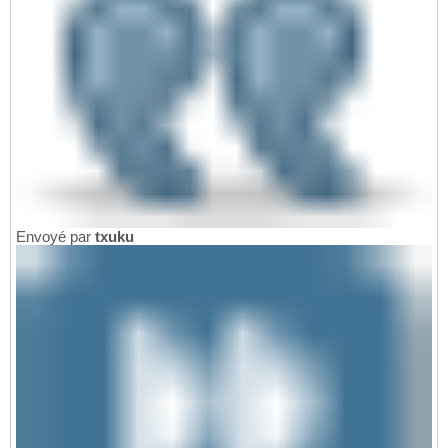
Envoyé par
txuku