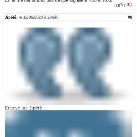
Et ne me demandez pas ce que signifient R98 et R03.
0
0
Jipété
,
le 12/06/2020 à 20h40
#8
Envoyé par
Jipété