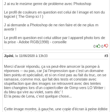
J ai eu le meùme genre de probleme avec Photoshop
Le profil de couleurs en question est celui de l image et non du
logiciel ( The Gimp ici ! )
J ai demande a Photoshop de ne rien faire et de ne plus m
avertir !
Le profil en question est celui utilise par l appareil photo lors de
la prise - Adobe RGB(1998) - conseille
0
0
Jipété
,
le 11/06/2020 à 13h33
#3
Merci d'avoir répondu, ça va peut-être amorcer la pompe à
réponses -- ou pas, car j'ai l'impression que c'est un domaine
bien pointu et spécialisé, et si on n'est pas au fait du truc, on se
ramasse, comme moi, qui fait des tests et constate avec
stupéfaction que des images se retrouvent avec des teintes
bien changées lors d'un copier/coller de Gimp vers LO Writer :
du bleu qui vire au violet, sans déc' !
Et la peau de Lena, c'est quelque chose...
Cette image montre, à gauche, une copie d'écran à peine éditée