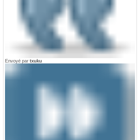
Envoyé par
txuku