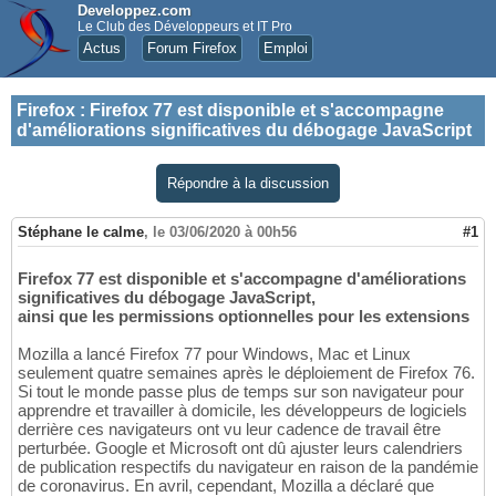
Developpez.com
Le Club des Développeurs et IT Pro
Actus
Forum Firefox
Emploi
Firefox
:
Firefox 77 est disponible et s'accompagne
d'améliorations significatives du débogage JavaScript
Répondre à la discussion
Stéphane le calme
,
le 03/06/2020 à 00h56
#1
Firefox 77 est disponible et s'accompagne d'améliorations
significatives du débogage JavaScript,
ainsi que les permissions optionnelles pour les extensions
Mozilla a lancé Firefox 77 pour Windows, Mac et Linux
seulement quatre semaines après le déploiement de Firefox 76.
Si tout le monde passe plus de temps sur son navigateur pour
apprendre et travailler à domicile, les développeurs de logiciels
derrière ces navigateurs ont vu leur cadence de travail être
perturbée. Google et Microsoft ont dû ajuster leurs calendriers
de publication respectifs du navigateur en raison de la pandémie
de coronavirus. En avril, cependant, Mozilla a déclaré que