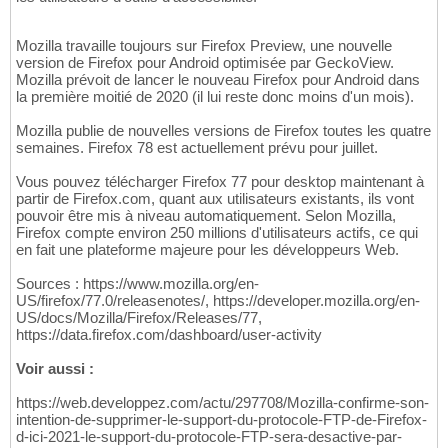
Mozilla travaille toujours sur Firefox Preview, une nouvelle
version de Firefox pour Android optimisée par GeckoView.
Mozilla prévoit de lancer le nouveau Firefox pour Android dans
la première moitié de 2020 (il lui reste donc moins d'un mois).
Mozilla publie de nouvelles versions de Firefox toutes les quatre
semaines. Firefox 78 est actuellement prévu pour juillet.
Vous pouvez télécharger Firefox 77 pour desktop maintenant à
partir de Firefox.com, quant aux utilisateurs existants, ils vont
pouvoir être mis à niveau automatiquement. Selon Mozilla,
Firefox compte environ 250 millions d'utilisateurs actifs, ce qui
en fait une plateforme majeure pour les développeurs Web.
Sources : https://www.mozilla.org/en-
US/firefox/77.0/releasenotes/, https://developer.mozilla.org/en-
US/docs/Mozilla/Firefox/Releases/77,
https://data.firefox.com/dashboard/user-activity
Voir aussi :
https://web.developpez.com/actu/297708/Mozilla-confirme-son-
intention-de-supprimer-le-support-du-protocole-FTP-de-Firefox-
d-ici-2021-le-support-du-protocole-FTP-sera-desactive-par-