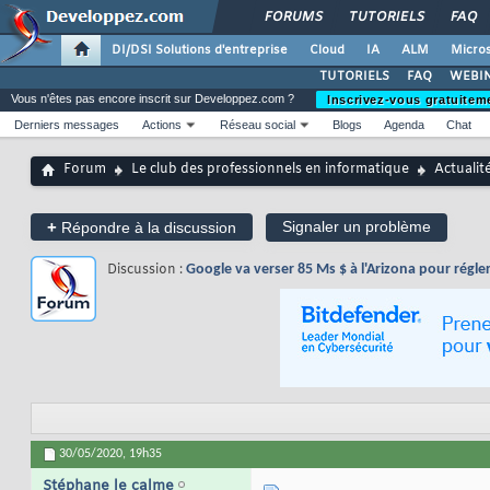
FORUMS
TUTORIELS
FAQ
DI/DSI Solutions d'entreprise
Cloud
IA
ALM
Micros
TUTORIELS
FAQ
WEBIN
Vous n'êtes pas encore inscrit sur Developpez.com ?
Inscrivez-vous gratuitem
Derniers messages
Actions
Réseau social
Blogs
Agenda
Chat
Forum
Le club des professionnels en informatique
Actualit
+
Signaler un problème
Répondre à la discussion
Discussion :
Google va verser 85 Ms $ à l'Arizona pour régler
30/05/2020,
19h35
Stéphane le calme