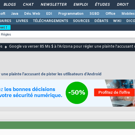
BLOGS
CHAT
NEWSLETTER
EMPLOI
ÉTUDES
DROIT
oft
Java
Dév. Web
EDI
Programmation
SGBD
Office
Mobiles
AIRES
LIVRES
TÉLÉCHARGEMENTS
SOURCES
DÉBATS
WIKI
DIC
ent !
Règles
és
Google va verser 85 Ms $ à l'Arizona pour régler une plainte l'accusant d
 une plainte l'accusant de pister les utilisateurs d'Android