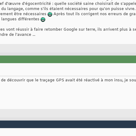
 d’œuvre d'égocentricité : quelle société saine choisirait de s'appele
 du langage, comme s'ils étaient nécessaires pour qu'on puisse vivre. E
tivement être nécessaires
Après tout ils corrigent nos erreurs de g
 langues différentes
s vont réussir à faire retomber Google sur terre, ils arrivent plus à se
dre de l'avance ...
de découvrir que le traçage GPS avait été réactivé à mon insu, je so