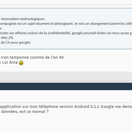
es innovations technologiques.
compagnie est un sujet récurrent et dérangeant. Je vois un changement parmi les utili
e.
utes ces affaires autour de la confidentialité, google pourrait éviter ses trucs assez gr
t-être 2%.
 de CA pour google.
ls s'en tamponne comme de l'an 40.
a Loi Avia
e application sur mon téléphone version Androïd 5.1.1 Google me de
s données, est ce normal ?