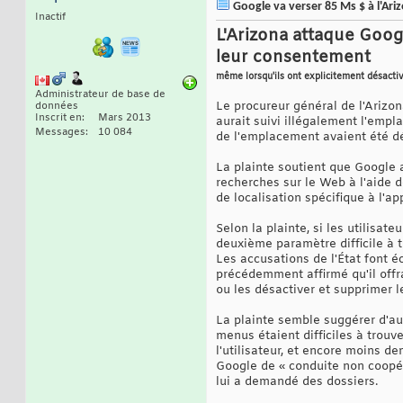
Google va verser 85 Ms $ à l'Ariz
Inactif
L'Arizona attaque Googl
leur consentement
même lorsqu'ils ont explicitement désacti
Administrateur de base de
Le procureur général de l'Arizo
données
Inscrit en
Mars 2013
aurait suivi illégalement l'emp
Messages
10 084
de l'emplacement avaient été d
La plainte soutient que Google a
recherches sur le Web à l'aide 
de localisation spécifique à l'app
Selon la plainte, si les utilisa
deuxième paramètre difficile à tr
Les accusations de l'État font é
précédemment affirmé qu'il offra
ou les désactiver et supprimer l
La plainte semble suggérer d'aut
menus étaient difficiles à trouv
l'utilisateur, et encore moins d
Google de « conduite non coopér
lui a demandé des dossiers.