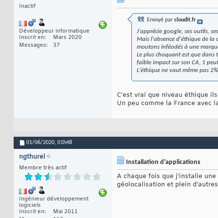
Inactif
Envoyé par
cloudit.fr
Développeur informatique
J'apprécie google, ses outils, s
Inscrit en
Mars 2020
Mais l'absence d'éthique de la 
Messages
37
moutons inféodés à une marqu
Le plus choquant est que dans to
faible impact sur son CA, 1 peu
L'éthique ne vaut même pas 2%
C'est vrai que niveau éthique i
Un peu comme la France avec l
01/06/2020,
01h48
ngthurel
Installation d'applications
Membre très actif
A chaque fois que j'installe un
géolocalisation et plein d'autre
Ingénieur développement
logiciels
Inscrit en
Mai 2011