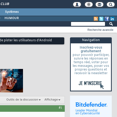
CLUB
Systèmes
O
HUMOUR
Recherche avancée
Navigation
e pister les utilisateurs d'Android
Inscrivez-vous
gratuitement
pour pouvoir participer,
suivre les réponses en
temps réel, voter pour
les messages, poser vos
propres questions et
recevoir la newsletter
Outils de la discussion
Affichage
#1