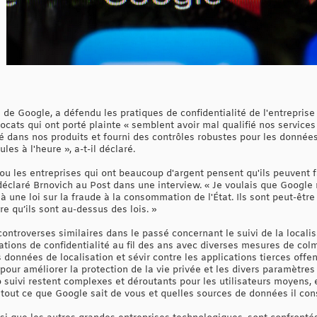
 de Google, a défendu les pratiques de confidentialité de l'entrepri
vocats qui ont porté plainte « semblent avoir mal qualifié nos service
ité dans nos produits et fourni des contrôles robustes pour les donné
es à l'heure », a-t-il déclaré.
 les entreprises qui ont beaucoup d'argent pensent qu'ils peuvent fai
 déclaré Brnovich au Post dans une interview. « Je voulais que Google
à une loi sur la fraude à la consommation de l'État. Ils sont peut-être
e qu’ils sont au-dessus des lois. »
ontroverses similaires dans le passé concernant le suivi de la localis
ions de confidentialité au fil des ans avec diverses mesures de colma
onnées de localisation et sévir contre les applications tierces offen
our améliorer la protection de la vie privée et les divers paramètres
 suivi restent complexes et déroutants pour les utilisateurs moyens, 
 tout ce que Google sait de vous et quelles sources de données il con