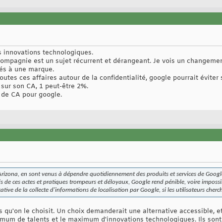
es innovations technologiques.
compagnie est un sujet récurrent et dérangeant. Je vois un changement
és à une marque.
utes ces affaires autour de la confidentialité, google pourrait éviter 
t sur son CA, 1 peut-être 2%.
 de CA pour google.
 Arizona, en sont venus à dépendre quotidiennement des produits et services de Google 
 de ces actes et pratiques trompeurs et déloyaux, Google rend pénible, voire impossibl
ative de la collecte d'informations de localisation par Google, si les utilisateurs cherch
us qu'on le choisit. Un choix demanderait une alternative accessible, e
um de talents et le maximum d'innovations technologiques. Ils sont 