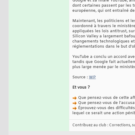
Google et sa filiale YouTube, ai
dont certaines passent par les tr
européenne, qui ont entraîné de
Maintenant, les politiciens et 
coordonné à travers le ministère
appliquées les lois antitrust, su
Silicon Valley a largement bafou
changements technologiques et l
réglementations dans le but d’o
YouTube a conclu un accord avec 
tandis que Google fait actuellem
plus large menée par le ministèr
Source :
WP
Et vous ?
Que pensez-vous de cette aff
Que pensez-vous de l'accusati
Éprouvez-vous des difficultés
lequel ce serait une action péni
Contribuez au club : Corrections, sug