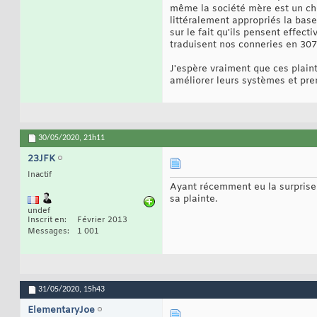
même la société mère est un chef
littéralement appropriés la base
sur le fait qu'ils pensent effec
traduisent nos conneries en 307
J'espère vraiment que ces plainte
améliorer leurs systèmes et pren
30/05/2020,
21h11
23JFK
Inactif
Ayant récemment eu la surprise 
sa plainte.
undef
Inscrit en
Février 2013
Messages
1 001
31/05/2020,
15h43
ElementaryJoe