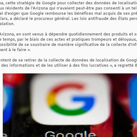
na, cette stratégie de Google pour collecter des données de localisat
ux résidents de l'Arizona qui n'avaient peut-être pas consenti à un tel 
l d'exiger que Google rembourse les bénéfices mal acquis de ses pré
lars, a déclaré le procureur général. Les lois antifraude des États pe
olation.
 Arizona, en sont venus à dépendre quotidiennement des produits et se
e temps, par le biais de ces actes et pratiques trompeurs et déloyaux,
ossibilité de se soustraire de manière significative de la collecte d'in
ent à le faire ».
ent de se retirer de la collecte de données de localisation de Google
es informations et de les utiliser à des fins lucratives », a regretté 