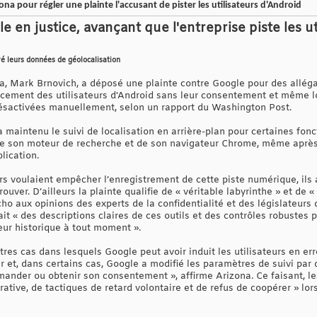
ona pour régler une plainte l'accusant de pister les utilisateurs d'Android
e en justice, avançant que l'entreprise piste les u
vé leurs données de géolocalisation
na, Mark Brnovich, a déposé une plainte contre Google pour des alléga
lacement des utilisateurs d'Android sans leur consentement et même lo
ésactivées manuellement, selon un rapport du Washington Post.
 maintenu le suivi de localisation en arrière-plan pour certaines fon
de son moteur de recherche et de son navigateur Chrome, même après qu
lication.
teurs voulaient empêcher l’enregistrement de cette piste numérique, ils
ouver. D’ailleurs la plainte qualifie de « véritable labyrinthe » et de
cho aux opinions des experts de la confidentialité et des législateurs
it « des descriptions claires de ces outils et des contrôles robustes 
eur historique à tout moment ».
res cas dans lesquels Google peut avoir induit les utilisateurs en erre
er et, dans certains cas, Google a modifié les paramètres de suivi par
emander ou obtenir son consentement », affirme Arizona. Ce faisant, l
ative, de tactiques de retard volontaire et de refus de coopérer » lo