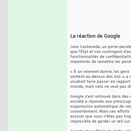
La réaction de Google
Jose Castaneda, un porte-parole
que l'État et son contingent d’a
fonctionnalités de confidential
impatients de remettre les pendul
« À un moment donné, les gens ou
sentent au-dessus des lois », a
voudrait faire passer en rapport 
monde, mais cela ne veut pas dir
Google s'est retrouvé dans des c
société a répondu aux préoccupat
suppression automatique de vos d
consentement. Mais ses efforts p
assurer que vous n'êtes pas trop
impossible de garder un œil sur