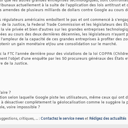
nsi que les autres grandes entreprises technologiques, sont confronté
ibunaux actuellement à la suite de l'application des lois antitrust et 
s amendes de plusieurs milliards de dollars contre Google au cours d
les régulateurs américains emboîtent le pas et ont commencé à s'engag
 de la Justice, la Federal Trade Commission et les législateurs des Ét
r la vie privée et bien d’autres sur les grandes entreprises technologi
ées au cours des deux dernières décennies, les législateurs n'ayant p
'ampleur de la capacité de ces grandes entreprises à profiter des zo
btenir un gain monétaire et/ou une consolidation sur le marché.
la FTC l'année dernière pour des violations de la loi COPPA (Childre
ent l'objet d'une enquête par les 50 procureurs généraux des États et 
e de la Justice.
aire ?
on selon laquelle Google piste les utilisateurs, même ceux qui ont d
 à désactiver complètement la géolocalisation comme le suggère la pl
ble, voire impossible ?
gestions, critiques, ... :
Contactez le service news
et
Rédigez des actualités