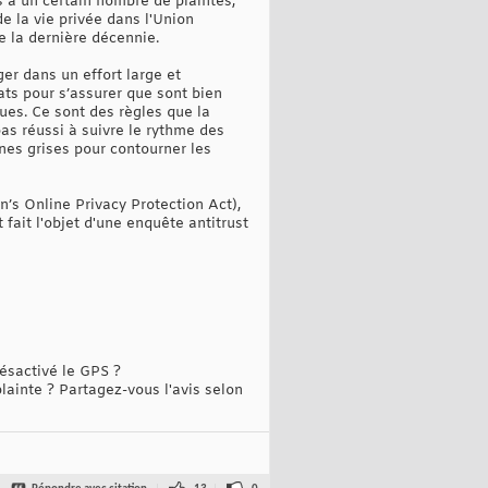
s à un certain nombre de plaintes,
de la vie privée dans l'Union
e la dernière décennie.
er dans un effort large et
ats pour s’assurer que sont bien
ques. Ce sont des règles que la
as réussi à suivre le rythme des
nes grises pour contourner les
n’s Online Privacy Protection Act),
fait l'objet d'une enquête antitrust
ésactivé le GPS ?
ainte ? Partagez-vous l'avis selon