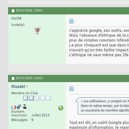
30/05/2020,
19h55
Invité
Invité(e)
J'apprécie google, ses outils, s
Mais l'absence d'éthique de la 
plus de simples moutons inféod
Le plus choquant est que dans to
n'aurait qu'un très faible impac
L'éthique ne vaut même pas 2%
30/05/2020,
21h02
Riuzaki
Membre du Club
« Les utilisateurs, y compris en
Dans le même temps, par le biais
se soustraire de manière signific
Étudiant
Inscrit en
Juillet 2013
Messages
9
Tout est dit, on subit Google pl
maximum d'information, le maxim