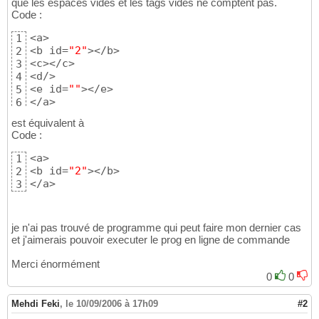
que les espaces vides et les tags vides ne comptent pas.
Code :
<a>

1
<b id=
"2"
></b>

2
<c></c>

3
<d/>

4
<e id=
""
></e>

5
</a>
6
est équivalent à
Code :
<a>

1
<b id=
"2"
></b>

2
</a>
3
je n'ai pas trouvé de programme qui peut faire mon dernier cas
et j'aimerais pouvoir executer le prog en ligne de commande
Merci énormément
0
0
Mehdi Feki
,
le 10/09/2006 à 17h09
#2