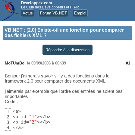
Developpez.com
Le Club des Développeurs et IT Pro
Actus
Forum VB.NET
Emploi
VB.NET
:
[2.0] Existe-t-il une fonction pour comparer
des fichiers XML ?
Répondre à la discussion
MoTUmBo
,
le 09/09/2006 à 00h39
#1
Bonjour j'aimerais savoir s'il y a des fonctions dans le
framework 2.0 pour comparer des documents XML.
j'aimerais par exemple que l'ordre des entrées ne soient pas
importantes
Code :
<a>

1
<b id=
"1"
></b>

2
<b id=
"2"
></b>

3
</a>
4