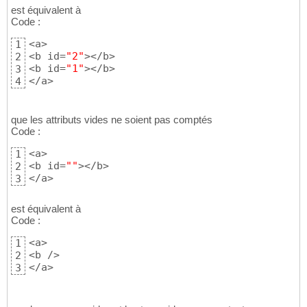
est équivalent à
Code :
<a>

1
<b id=
"2"
></b>

2
<b id=
"1"
></b>

3
</a>
4
que les attributs vides ne soient pas comptés
Code :
<a>

1
<b id=
""
></b>

2
</a>
3
est équivalent à
Code :
<a>

1
<b />

2
</a>
3