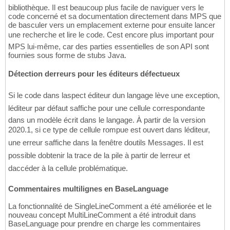
bibliothèque. Il est beaucoup plus facile de naviguer vers le
code concerné et sa documentation directement dans MPS que
de basculer vers un emplacement externe pour ensuite lancer
une recherche et lire le code. Cest encore plus important pour
MPS lui-même, car des parties essentielles de son API sont
fournies sous forme de stubs Java.
Détection derreurs pour les éditeurs défectueux
Si le code dans laspect éditeur dun langage lève une exception,
léditeur par défaut saffiche pour une cellule correspondante
dans un modèle écrit dans le langage. À partir de la version
2020.1, si ce type de cellule rompue est ouvert dans léditeur,
une erreur saffiche dans la fenêtre doutils Messages. Il est
possible dobtenir la trace de la pile à partir de lerreur et
daccéder à la cellule problématique.
Commentaires multilignes en BaseLanguage
La fonctionnalité de SingleLineComment a été améliorée et le
nouveau concept MultiLineComment a été introduit dans
BaseLanguage pour prendre en charge les commentaires