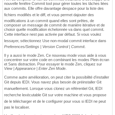
nouvelle fenêtre Commit tool pour gérer toutes les tâches liées
aux commits. Elle offre davantage despace pour la liste des
fichiers modifiés et le diff, et vous permet dajouter des
modifications à un commit quand elles sont prêtes, de
composer un message de commit de manière itérative et de
choisir quelle modification échelonnée va dans quel commit.
Cette interface nest pas activée par défaut. Si vous voulez
lessayer, sélectionnez Use non-modal commit interface dans
Preferences/Settings | Version Control | Commit
.
Il y a aussi le mode Zen. Ce nouveau mode vous aide à vous
concentrer sur votre code en combinant les modes Plein écran
et Sans distraction. Pour essayer le mode Zen, cliquez sur
View | Appearance | Enter Zen Mode
.
Comme autre amélioration, on peut citer la possibilité d'installer
Git depuis lEDI. Vous navez plus besoin de préinstaller Git
manuellement. Lorsque vous clonez un référentiel Git, lEDI
recherche lexécutable Git sur votre machine et vous propose
de le télécharger et de le configurer pour vous si lEDI ne peut
pas le localiser.