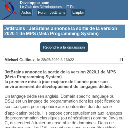
Developpez.com
Le Club des Développeurs et IT Pro
Actus
Forum JetBrains
Emploi
JetBrains
:
JetBrains annonce la sortie de la version
2020.1 de MPS (Meta Programming System)
Répondre à la discussion
Michael Guilloux
,
le 28/05/2020 à 16h22
#1
JetBrains annonce la sortie de la version 2020.1 de MPS
(Meta Programming System)
la première mise à jour majeure de l'année pour son
environnement de développement de langages dédiés
Un langage dédié (en anglais, Domain specific language ou
DSL) est un langage de programmation dont les spécifications
sont conçues pour répondre aux contraintes dun domaine
d'application précis. Il s'oppose conceptuellement aux langages
de programmation classiques (ou généralistes) comme Java ou
C, qui tendent à traiter un ensemble de domaines. Dans de
nombreux cas, les DSL ne sont pas conçus pour être utilisés