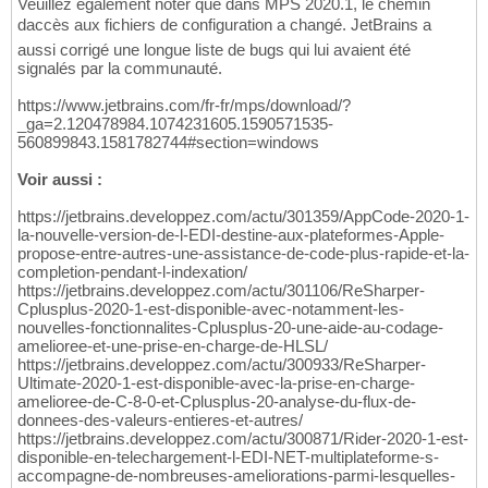
Veuillez également noter que dans MPS 2020.1, le chemin
daccès aux fichiers de configuration a changé. JetBrains a
aussi corrigé une longue liste de bugs qui lui avaient été
signalés par la communauté.
https://www.jetbrains.com/fr-fr/mps/download/?
_ga=2.120478984.1074231605.1590571535-
560899843.1581782744#section=windows
Voir aussi :
https://jetbrains.developpez.com/actu/301359/AppCode-2020-1-
la-nouvelle-version-de-l-EDI-destine-aux-plateformes-Apple-
propose-entre-autres-une-assistance-de-code-plus-rapide-et-la-
completion-pendant-l-indexation/
https://jetbrains.developpez.com/actu/301106/ReSharper-
Cplusplus-2020-1-est-disponible-avec-notamment-les-
nouvelles-fonctionnalites-Cplusplus-20-une-aide-au-codage-
amelioree-et-une-prise-en-charge-de-HLSL/
https://jetbrains.developpez.com/actu/300933/ReSharper-
Ultimate-2020-1-est-disponible-avec-la-prise-en-charge-
amelioree-de-C-8-0-et-Cplusplus-20-analyse-du-flux-de-
donnees-des-valeurs-entieres-et-autres/
https://jetbrains.developpez.com/actu/300871/Rider-2020-1-est-
disponible-en-telechargement-l-EDI-NET-multiplateforme-s-
accompagne-de-nombreuses-ameliorations-parmi-lesquelles-