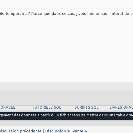
ble temporaire ? Parce que dans ce cas, j'vois même pas l'intérêt de
 ORACLE
TUTORIELS SQL
SCRIPTS SQL
LIVRES ORA
gement des données a partir d'un fichier sans les mettre dans une table ora
iscussion précédente
|
Discussion suivante
»