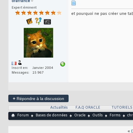
orafrance
Expert éminent
et pourquoi ne pas créer une ta
Inscrit en
Janvier 2004
Messages
15 967
+
Répondre à la discussion
Actualités
F.A.Q ORACLE
TUTORIELS
Forum
Bases de données
Oracle
Outils
Forms
chr
«
D