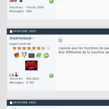
.
.
Inscrit en
Février 2004
Messages
950
09/09/2006,
10h27
SheikYerbouti
Expert confirmé
J'ajoute que les fonctions du p
être différente de la machine qu
Inscrit en
Mai 2003
Messages
6 760
09/09/2006,
13h24