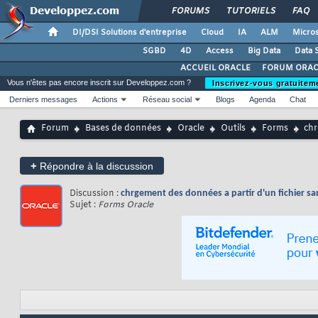
FORUMS
TUTORIELS
FAQ
DI/DSI Solutions d'entreprise
Cloud
IA
ALM
Micros
SGBD
4D
Access
Big Data
Data 
ACCUEIL ORACLE
FORUM ORAC
Vous n'êtes pas encore inscrit sur Developpez.com ?
Inscrivez-vous gratuitem
Derniers messages
Actions
Réseau social
Blogs
Agenda
Chat
Forum
Bases de données
Oracle
Outils
Forms
chr
+
Répondre à la discussion
Discussion :
chrgement des données a partir d'un fichier sa
Sujet :
Forms Oracle