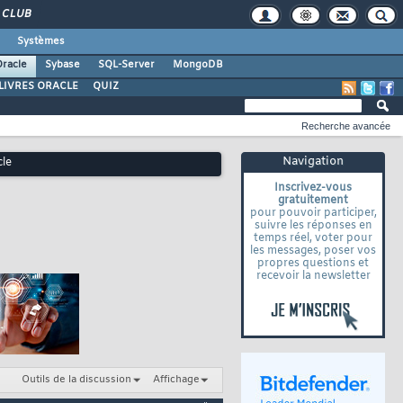
CLUB
Systèmes
racle
Sybase
SQL-Server
MongoDB
LIVRES ORACLE
QUIZ
Recherche avancée
Navigation
cle
Inscrivez-vous
gratuitement
pour pouvoir participer,
suivre les réponses en
temps réel, voter pour
les messages, poser vos
propres questions et
recevoir la newsletter
Outils de la discussion
Affichage