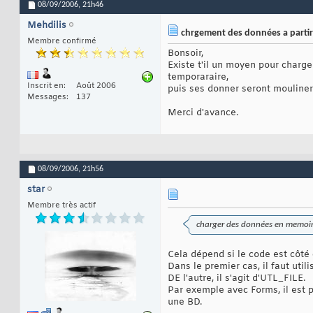
08/09/2006,
21h46
Mehdilis
chrgement des données a partir d
Membre confirmé
Bonsoir,
Existe t'il un moyen pour charge
temporaraire,
Inscrit en
Août 2006
puis ses donner seront mouliner 
Messages
137
Merci d'avance.
08/09/2006,
21h56
star
Membre très actif
charger des données en memoire à
Cela dépend si le code est côté 
Dans le premier cas, il faut uti
DE l'autre, il s'agit d'UTL_FILE.
Par exemple avec Forms, il est 
une BD.