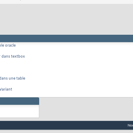
le oracle
er dans textbox
dans une table
 Variant
Nou