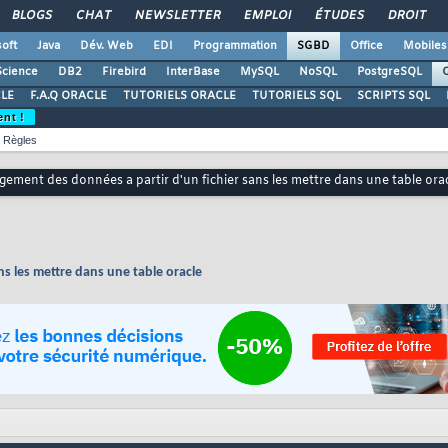
BLOGS
CHAT
NEWSLETTER
EMPLOI
ÉTUDES
DROIT
oft
Java
Dév. Web
EDI
Programmation
SGBD
Office
Mobiles
Science
DB2
Firebird
InterBase
MySQL
NoSQL
PostgreSQL
O
LE
F.A.Q ORACLE
TUTORIELS ORACLE
TUTORIELS SQL
SCRIPTS SQL
ent !
Règles
gement des données a partir d'un fichier sans les mettre dans une table ora
ns les mettre dans une table oracle