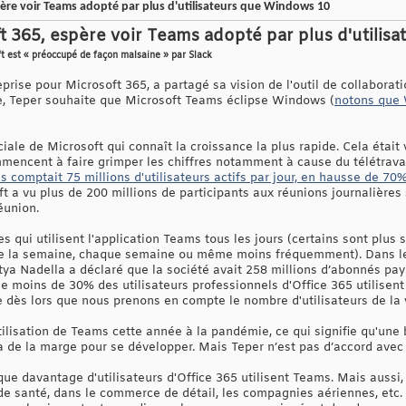
père voir Teams adopté par plus d'utilisateurs que Windows 10
ft 365, espère voir Teams adopté par plus d'utili
t est « préoccupé de façon malsaine » par Slack
eprise pour Microsoft 365, a partagé sa vision de l'outil de collaborat
ée, Teper souhaite que Microsoft Teams éclipse Windows (
notons que 
ale de Microsoft qui connaît la croissance la plus rapide. Cela était 
ncent à faire grimper les chiffres notamment à cause du télétravail
s comptait 75 millions d'utilisateurs actifs par jour, en hausse de 7
ft a vu plus de 200 millions de participants aux réunions journalières
éunion.
qui utilisent l'application Teams tous les jours (certains sont plus su
e la semaine, chaque semaine ou même moins fréquemment). Dans les 
ya Nadella a déclaré que la société avait 258 millions d’abonnés paya
que moins de 30% des utilisateurs professionnels d'Office 365 utilise
se dès lors que nous prenons en compte le nombre d'utilisateurs de la
utilisation de Teams cette année à la pandémie, ce qui signifie qu'une
 a de la marge pour se développer. Mais Teper n’est pas d’accord avec 
 que davantage d'utilisateurs d'Office 365 utilisent Teams. Mais aussi,
e santé, dans le commerce de détail, les compagnies aériennes, etc. »