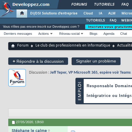
FORUMS
TUTORIELS
FAQ
DI/DSI Solutions d'entreprise
Cloud
IA
ALM
Micros
TUTORIELS
FAQ
WEBIN
Vous n'êtes pas encore inscrit sur Developpez.com ?
Inscrivez-vous gratuitem
Derniers messages
Actions
Réseau social
Blogs
Agenda
Chat
Forum
Le club des professionnels en informatique
Actualit
+
Signaler un problème
Répondre à la discussion
Discussion :
Jeff Teper, VP Microsoft 365, espère voir Team
27/05/2020,
13h50
Stéphane le calme