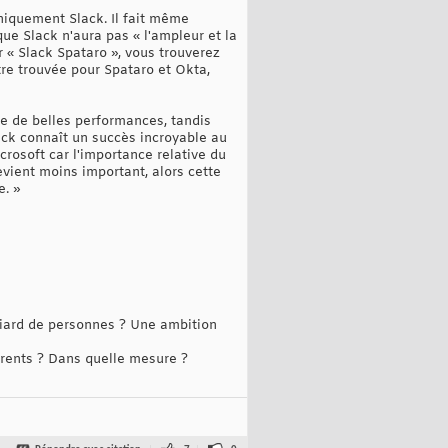
niquement Slack. Il fait même
ue Slack n'aura pas « l'ampleur et la
r « Slack Spataro », vous trouverez
tre trouvée pour Spataro et Okta,
he de belles performances, tandis
ack connaît un succès incroyable au
crosoft car l'importance relative du
evient moins important, alors cette
e. »
liard de personnes ? Une ambition
rrents ? Dans quelle mesure ?