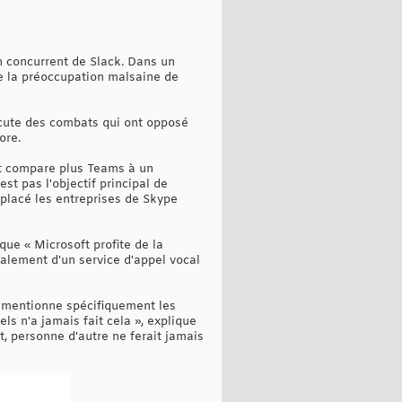
un concurrent de Slack. Dans un
tre la préoccupation malsaine de
iscute des combats qui ont opposé
ore.
et compare plus Teams à un
st pas l'objectif principal de
éplacé les entreprises de Skype
ue « Microsoft profite de la
ipalement d'un service d'appel vocal
i mentionne spécifiquement les
ls n'a jamais fait cela », explique
t, personne d'autre ne ferait jamais