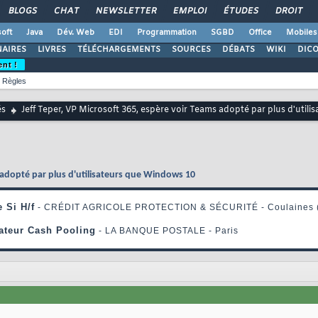
BLOGS
CHAT
NEWSLETTER
EMPLOI
ÉTUDES
DROIT
oft
Java
Dév. Web
EDI
Programmation
SGBD
Office
Mobiles
AIRES
LIVRES
TÉLÉCHARGEMENTS
SOURCES
DÉBATS
WIKI
DIC
ent !
Règles
és
Jeff Teper, VP Microsoft 365, espère voir Teams adopté par plus d'util
s adopté par plus d'utilisateurs que Windows 10