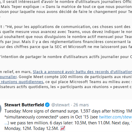
il serait intéressant d’avoir le nombre d’utilisateurs journaliers Of
. Mais Teper explique : « Dans la matrice de tout ce que nous pourrio
raison pour laquelle nous avons décidé de faire le changement pour T
»
dit : "Hé, pour les applications de communication, ces choses sont de
 quelle mesure vous avancez avec Teams, vous devez indiquer le nom
ui souhaitent que nous divulguions le nombre actif mensuel pour Tea
ifs par jour. Mais il y a des réglementations financières concernant l
r des chiffres parce que la SEC et Microsoft ne me laisseront pas fai
'intention de partager le nombre d’utilisateurs actifs journalier pour 
en relief, en mars,
Slack a annoncé avoir battu des records d’utilisation
journalier
. Google Meet compte 100 millions de participants aux réun
x réunions quotidiennes
, ce qui place Microsoft Teams au milieu avec 
isateurs actifs quotidiens, les « participants aux réunions » peuvent