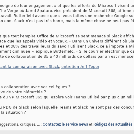
émoigne de leur engagement » et que les efforts de Microsoft visent u
he Verge où Jared Spataro, vice-président de Microsoft 365, affirme q
travail. Butterfield avance que si vous faites une recherche Google su
çon dont Slack n'est pas très bon », mais la même chose ne peut pas ê
e que tout l'empire Office de Microsoft se sent menacé si Slack affic
ace que les appels vidéo et vocaux. « Dans un univers différent où Sl
 et 98% des travailleurs du savoir utilisent Slack, cela importe à Mi
ment diminuée », explique Butterfield. « Si le courrier électronique d
é de collaboration de 35 à 40 milliards de dollars par an est menacé
isant la comparaison avec Slack
,
entretien Jeff Teper
la collaboration avec vos collègues ?
ve de votre hiérarchie ?
du VP Microsoft 365 qui espère voir Teams utilisé par plus d'un mil
du PDG de Slack selon laquelle Teams et Slack ne sont pas des concu
la situation ?
gestions, critiques, ... :
Contactez le service news
et
Rédigez des actualités