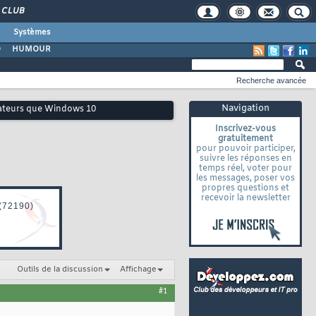
CLUB
Systèmes
O
HUMOUR
Recherche avancée
Navigation
isateurs que Windows 10
Inscrivez-vous
gratuitement
pour pouvoir participer,
suivre les réponses en
temps réel, voter pour
les messages, poser vos
propres questions et
recevoir la newsletter
Outils de la discussion
Affichage
#1