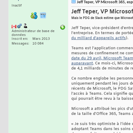
Jeff Teper, VP Microsoft 365, es
Inactif
Jeff Teper, VP Microso
Mais le PDG de Slack estime que Microsof
Jeff Teper, vice-président d'entr
Administrateur de base de
l'entreprise. En termes de port
données
du milliard d'appareils actifs
).
Inscrit en
Mars 2013
Messages
10 084
Teams est l'application commerci
mesures de confinement ne comme
date du 29 avril, Microsoft Team
auparavant
. Ce mois-ci, Microso
de 4,1 milliards de minutes de r
Ce nombre englobe les personnes 
uniquement pendant les jours d
récents de Microsoft, le PDG Sat
l'accès à Teams. Cela signifie 
qui pourrait être revu à la bais
Microsoft a attribué les pics d'
de la taille d'Office 365, Teams
« Je suis très optimiste à l'idée
adoptant Teams dans les soins d