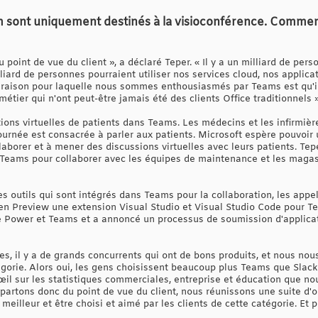
sont uniquement destinés à la visioconférence. Comment 
point de vue du client », a déclaré Teper. « Il y a un milliard de per
illiard de personnes pourraient utiliser nos services cloud, nos applic
la raison pour laquelle nous sommes enthousiasmés par Teams est qu'il
tier qui n'ont peut-être jamais été des clients Office traditionnels »
ons virtuelles de patients dans Teams. Les médecins et les infirmières 
ournée est consacrée à parler aux patients. Microsoft espère pouvoir 
llaborer et à mener des discussions virtuelles avec leurs patients. T
Teams pour collaborer avec les équipes de maintenance et les magas
s outils qui sont intégrés dans Teams pour la collaboration, les appel
en Preview une extension Visual Studio et Visual Studio Code pour Te
e Power et Teams et a annoncé un processus de soumission d'applicat
es, il y a de grands concurrents qui ont de bons produits, et nous nou
gorie. Alors oui, les gens choisissent beaucoup plus Teams que Slack
œil sur les statistiques commerciales, entreprise et éducation que no
partons donc du point de vue du client, nous réunissons une suite d'ou
 meilleur et être choisi et aimé par les clients de cette catégorie. Et 