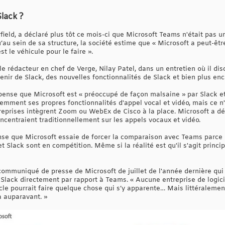
lack ?
ield, a déclaré plus tôt ce mois-ci que Microsoft Teams n'était pas 
qu’au sein de sa structure, la société estime que « Microsoft a peut-ê
t le véhicule pour le faire ».
 le rédacteur en chef de Verge, Nilay Patel, dans un entretien où il d
enir de Slack, des nouvelles fonctionnalités de Slack et bien plus enc
l pense que Microsoft est « préoccupé de façon malsaine » par Slack 
mment ses propres fonctionnalités d'appel vocal et vidéo, mais ce n'e
ntreprises intègrent Zoom ou WebEx de Cisco à la place. Microsoft a d
ncentraient traditionnellement sur les appels vocaux et vidéo.
ense que Microsoft essaie de forcer la comparaison avec Teams parce q
t Slack sont en compétition. Même si la réalité est qu'il s'agit princ
communiqué de presse de Microsoft de juillet de l'année dernière qu
e Slack directement par rapport à Teams. « Aucune entreprise de logicie
acle pourrait faire quelque chose qui s’y apparente… Mais littéralemen
a auparavant. »