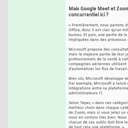
Mais Google Meet et Zoom 
concurrentiel ici ?
« Premièrement, nous partons du 
Office, donc il est clair qu'un m
bureau. Et puis, une partie de 
impliquées dans des processus mé
Microsoft propose des consultati
mais la majeure partie de leur j
professionnels de la santé à co
compagnies aériennes utilisent 
d'automatiser les flux de travail.
Bien sûr, Microsoft développe de
Par exemple, Microsoft a lancé 
intégrations entre sa plateform
administrateurs IT.
Selon Teper, « dans ces catégori
meilleur choix dans chaque caté
de Zoom, mais si vous jetez un 
nous en sortons très bien. Nous 
chacun de ces outils doit être le
de tout cela une plateforme. »