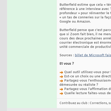
Butterfield estime que cela « t
référence à une interview avec T
profondeur » pour réinventer le 
« un tas de conneries sur la fa
Google ou Amazon.
Butterfield pense que c'est parc
que si Zoom fait bien, il ne men
cours des deux prochaines années
courrier électronique est énormé
unité commerciale de productivit
Sources :
billet de Microsoft fa
Et vous ?
Quel outil utilisez-vous pour 
Est-ce un choix ou une directi
Partagez-vous l'enthousiasme 
démesurée ou réaliste ?
Partagez-vous l'affirmation 
Quelle lecture faites-vous de 
Contribuez au club : Corrections, sug