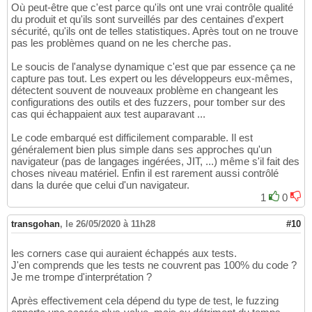
Où peut-être que c'est parce qu'ils ont une vrai contrôle qualité
du produit et qu'ils sont surveillés par des centaines d'expert
sécurité, qu'ils ont de telles statistiques. Après tout on ne trouve
pas les problèmes quand on ne les cherche pas.
Le soucis de l'analyse dynamique c'est que par essence ça ne
capture pas tout. Les expert ou les développeurs eux-mêmes,
détectent souvent de nouveaux problème en changeant les
configurations des outils et des fuzzers, pour tomber sur des
cas qui échappaient aux test auparavant ...
Le code embarqué est difficilement comparable. Il est
généralement bien plus simple dans ses approches qu'un
navigateur (pas de langages ingérées, JIT, ...) même s'il fait des
choses niveau matériel. Enfin il est rarement aussi contrôlé
dans la durée que celui d'un navigateur.
1
0
transgohan
,
le 26/05/2020 à 11h28
#10
les corners case qui auraient échappés aux tests.
J'en comprends que les tests ne couvrent pas 100% du code ?
Je me trompe d'interprétation ?
Après effectivement cela dépend du type de test, le fuzzing