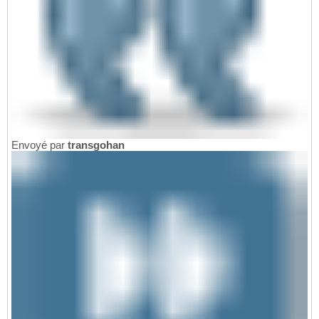
Envoyé par
transgohan