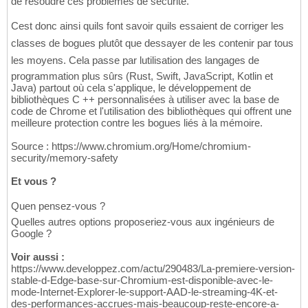
de résoudre ces problèmes de sécurité.
Cest donc ainsi quils font savoir quils essaient de corriger les
classes de bogues plutôt que dessayer de les contenir par tous
les moyens. Cela passe par lutilisation des langages de
programmation plus sûrs (Rust, Swift, JavaScript, Kotlin et
Java) partout où cela s'applique, le développement de
bibliothèques C ++ personnalisées à utiliser avec la base de
code de Chrome et l'utilisation des bibliothèques qui offrent une
meilleure protection contre les bogues liés à la mémoire.
Source : https://www.chromium.org/Home/chromium-
security/memory-safety
Et vous ?
Quen pensez-vous ?
Quelles autres options proposeriez-vous aux ingénieurs de
Google ?
Voir aussi :
https://www.developpez.com/actu/290483/La-premiere-version-
stable-d-Edge-base-sur-Chromium-est-disponible-avec-le-
mode-Internet-Explorer-le-support-AAD-le-streaming-4K-et-
des-performances-accrues-mais-beaucoup-reste-encore-a-