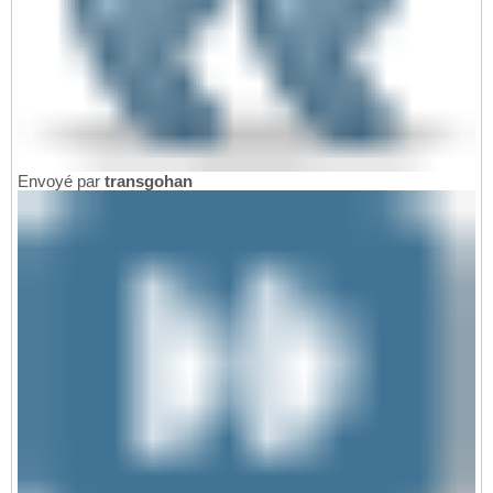
Envoyé par
transgohan