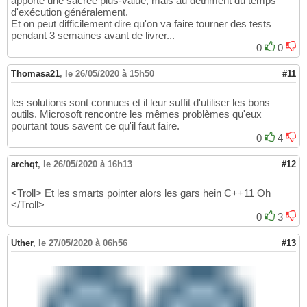
apporte une sacrée plus-value, mais au détriment du temps
d'exécution généralement.
Et on peut difficilement dire qu'on va faire tourner des tests
pendant 3 semaines avant de livrer...
0
0
Thomasa21
,
le 26/05/2020 à 15h50
#11
les solutions sont connues et il leur suffit d'utiliser les bons
outils. Microsoft rencontre les mêmes problèmes qu'eux
pourtant tous savent ce qu'il faut faire.
0
4
archqt
,
le 26/05/2020 à 16h13
#12
<Troll> Et les smarts pointer alors les gars hein C++11 Oh
</Troll>
0
3
Uther
,
le 27/05/2020 à 06h56
#13