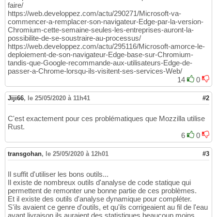
faire/
https://web.developpez.com/actu/290271/Microsoft-va-
commencer-a-remplacer-son-navigateur-Edge-par-la-version-
Chromium-cette-semaine-seules-les-entreprises-auront-la-
possibilite-de-se-soustraire-au-processus/
https://web.developpez.com/actu/295116/Microsoft-amorce-le-
deploiement-de-son-navigateur-Edge-base-sur-Chromium-
tandis-que-Google-recommande-aux-utilisateurs-Edge-de-
passer-a-Chrome-lorsqu-ils-visitent-ses-services-Web/
14
0
Jiji66
,
le 25/05/2020 à 11h41
#2
C'est exactement pour ces problématiques que Mozzilla utilise
Rust.
6
0
transgohan
,
le 25/05/2020 à 12h01
#3
Il suffit d'utiliser les bons outils...
Il existe de nombreux outils d'analyse de code statique qui
permettent de remonter une bonne partie de ces problèmes.
Et il existe des outils d'analyse dynamique pour compléter.
S'ils avaient ce genre d'outils, et qu'ils corrigeaient au fil de l'eau
avant livraison ils auraient des statistiques beaucoup moins