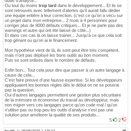
outils d'analyse...
Ou tout du moins
trop tard
dans le développement... Et ils se
sont retrouvés avec tellement d'alertes qu'il aurait fallu dédier
une équipe entière à leur correction. (c'est ce qu'on a vécu sur
un projet dans mon entreprise... 2 mois à 4 personnes pour
corriger plus de 8000 défauts critiques... Et je ne parle pas des
warnings et autre qui ont été laissé de côté...)
Et dans ces cas là on laisse trainer... Jusqu'à ce que cela soit
trop gênant ou qu'on ai le financement.
Mon hypothèse vient de là, ils sont peut être très compétent,
mais n'ont pas déployé les bons outils au bon moment.
Puis se sont enlisés dans le nombre de défauts.
Enfin bon... Tout cela pour dire que passer à un autre langage à
cause de cela...
C'est faire preuve d'une fausse expertise. Si les développeurs
appliquaient les bonnes règles dès le début on ne se poserai
pas la question.
Oui d'autres langages permettent une gestion plus sécuritaire
de la mémoire et économise du travail au développeur, mais
non migrer vers ces langages parce qu'on code mal / qu'on
n'utilise pas ou trop peu les outils d'analyse n'est pas une
solution pour améliorer la qualité de ses produits...
5
2