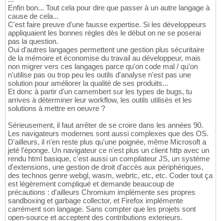
Enfin bon... Tout cela pour dire que passer à un autre langage à
cause de cela...
C'est faire preuve d'une fausse expertise. Si les développeurs
appliquaient les bonnes règles dès le début on ne se poserai
pas la question.
Oui d'autres langages permettent une gestion plus sécuritaire
de la mémoire et économise du travail au développeur, mais
non migrer vers ces langages parce qu'on code mal / qu'on
n'utilise pas ou trop peu les outils d'analyse n'est pas une
solution pour améliorer la qualité de ses produits...
Et donc à partir d'un camembert sur les types de bugs, tu
arrives à déterminer leur workflow, les outils utilisés et les
solutions à mettre en oeuvre ?
Sérieusement, il faut arrêter de se croire dans les années 90.
Les navigateurs modernes sont aussi complexes que des OS.
D'ailleurs, il n'en reste plus qu'une poignée, même Microsoft a
jeté l'éponge. Un navigateur ce n'est plus un client http avec un
rendu html basique, c'est aussi un compilateur JS, un système
d'extensions, une gestion de droit d'accès aux périphériques,
des technos genre webgl, wasm, webrtc, etc, etc. Coder tout ça
est légèrement compliqué et demande beaucoup de
précautions : d'ailleurs Chromium implémente ses propres
sandboxing et garbage collector, et Firefox implémente
carrément son langage. Sans compter que les projets sont
open-source et acceptent des contributions exterieurs.