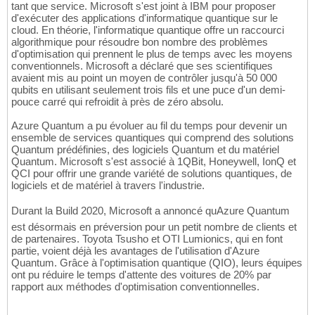
tant que service. Microsoft s'est joint à IBM pour proposer
d'exécuter des applications d'informatique quantique sur le
cloud. En théorie, l'informatique quantique offre un raccourci
algorithmique pour résoudre bon nombre des problèmes
d'optimisation qui prennent le plus de temps avec les moyens
conventionnels. Microsoft a déclaré que ses scientifiques
avaient mis au point un moyen de contrôler jusqu'à 50 000
qubits en utilisant seulement trois fils et une puce d'un demi-
pouce carré qui refroidit à près de zéro absolu.
Azure Quantum a pu évoluer au fil du temps pour devenir un
ensemble de services quantiques qui comprend des solutions
Quantum prédéfinies, des logiciels Quantum et du matériel
Quantum. Microsoft s'est associé à 1QBit, Honeywell, IonQ et
QCI pour offrir une grande variété de solutions quantiques, de
logiciels et de matériel à travers l'industrie.
Durant la Build 2020, Microsoft a annoncé quAzure Quantum
est désormais en préversion pour un petit nombre de clients et
de partenaires. Toyota Tsusho et OTI Lumionics, qui en font
partie, voient déjà les avantages de l'utilisation d'Azure
Quantum. Grâce à l'optimisation quantique (QIO), leurs équipes
ont pu réduire le temps d'attente des voitures de 20% par
rapport aux méthodes d'optimisation conventionnelles.