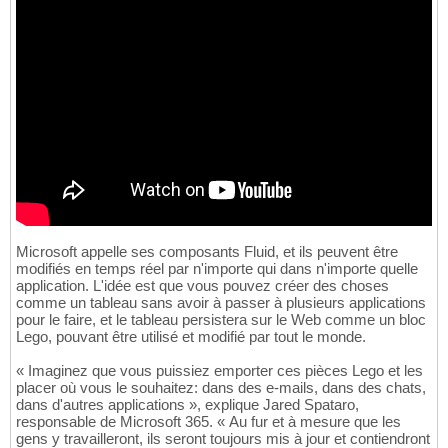
Microsoft appelle ses composants Fluid, et ils peuvent être
modifiés en temps réel par n'importe qui dans n'importe quelle
application. L'idée est que vous pouvez créer des choses
comme un tableau sans avoir à passer à plusieurs applications
pour le faire, et le tableau persistera sur le Web comme un bloc
Lego, pouvant être utilisé et modifié par tout le monde.
« Imaginez que vous puissiez emporter ces pièces Lego et les
placer où vous le souhaitez: dans des e-mails, dans des chats,
dans d'autres applications », explique Jared Spataro,
responsable de Microsoft 365. « Au fur et à mesure que les
gens y travailleront, ils seront toujours mis à jour et contiendront