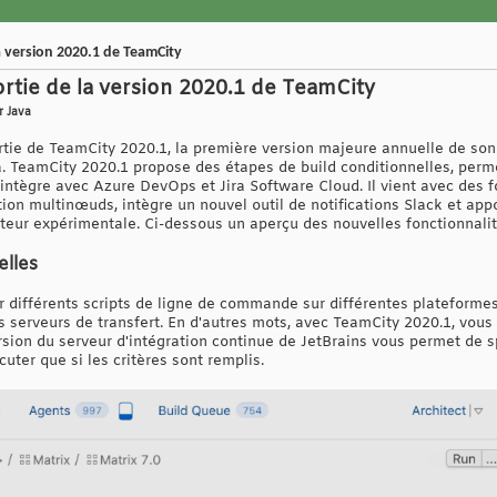
a version 2020.1 de TeamCity
ortie de la version 2020.1 de TeamCity
r Java
rtie de TeamCity 2020.1, la première version majeure annuelle de son
a. TeamCity 2020.1 propose des étapes de build conditionnelles, perm
intègre avec Azure DevOps et Jira Software Cloud. Il vient avec des f
ion multinœuds, intègre un nouvel outil de notifications Slack et ap
sateur expérimentale. Ci-dessous un aperçu des nouvelles fonctionnalit
elles
différents scripts de ligne de commande sur différentes plateforme
s serveurs de transfert. En d'autres mots, avec TeamCity 2020.1, vous 
rsion du serveur d'intégration continue de JetBrains vous permet de s
uter que si les critères sont remplis.