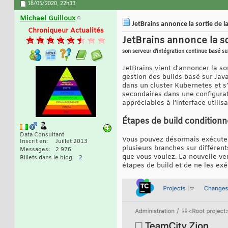
18/05/2020,
22h33
Michael Guilloux
JetBrains annonce la sortie de l
Chroniqueur Actualités
JetBrains annonce la s
son serveur d'intégration continue basé su
JetBrains vient d'annoncer la so
gestion des builds basé sur Jav
dans un cluster Kubernetes et s’
secondaires dans une configurat
appréciables à l’interface utili
Étapes de build conditionn
Data Consultant
Vous pouvez désormais exécuter 
Inscrit en
Juillet 2013
plusieurs branches sur différent
Messages
2 976
que vous voulez. La nouvelle ve
Billets dans le blog
2
étapes de build et de ne les exéc