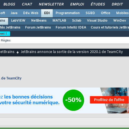
BLOGS
CHAT
NEWSLETTER
EMPLOI
ÉTUDES
DROIT
oft
Java
Dév. Web
EDI
Programmation
SGBD
Office
Mobiles
ains
LabVIEW
NetBeans
MATLAB
Scilab
Visual Studio
WinDev
ités JetBrains
Forum JetBrains
Forum IntelliJ IDEA
Cours et tutoriels JetBr
ent !
Règles
JetBrains
JetBrains annonce la sortie de la version 2020.1 de TeamCity
1 de TeamCity