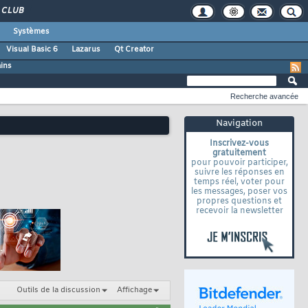
CLUB
Systèmes
Visual Basic 6
Lazarus
Qt Creator
ains
Recherche avancée
Navigation
Inscrivez-vous
gratuitement
pour pouvoir participer,
suivre les réponses en
temps réel, voter pour
les messages, poser vos
propres questions et
recevoir la newsletter
Outils de la discussion
Affichage