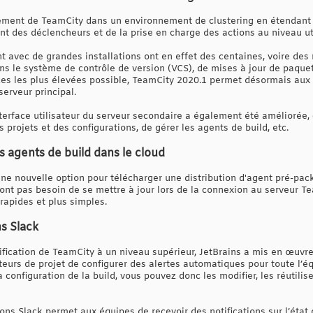
ement de TeamCity dans un environnement de clustering en étendant l
nt des déclencheurs et de la prise en charge des actions au niveau util
nt avec de grandes installations ont en effet des centaines, voire des
s le système de contrôle de version (VCS), de mises à jour de paquet
ces les plus élevées possible, TeamCity 2020.1 permet désormais aux 
erveur principal.
nterface utilisateur du serveur secondaire a également été améliorée, 
s projets et des configurations, de gérer les agents de build, etc.
s agents de build dans le cloud
une nouvelle option pour télécharger une distribution d'agent pré-pac
nt pas besoin de se mettre à jour lors de la connexion au serveur Tea
rapides et plus simples.
ns Slack
ification de TeamCity à un niveau supérieur, JetBrains a mis en œuvr
eurs de projet de configurer des alertes automatiques pour toute l’éq
configuration de la build, vous pouvez donc les modifier, les réutilise
tions Slack permet aux équipes de recevoir des notifications sur l’état