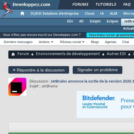
FORUMS
TUTORIELS
FAQ
DI/DSI Solutions d'entreprise
Cloud
IA
ALM
Micros
EDI
4D
Delphi
Eclipse
JetBr
Actual
Vous n'êtes pas encore inscrit sur Developpez.com ?
Inscrivez-vous gratuitem
Derniers messages
Actions
Réseau social
Blogs
Agenda
Chat
Forum
Environnements de développement
Autres EDI
+
Signaler un problème
Répondre à la discussion
Discussion :
JetBrains annonce la sortie de la version 2020.
Sujet :
JetBrains