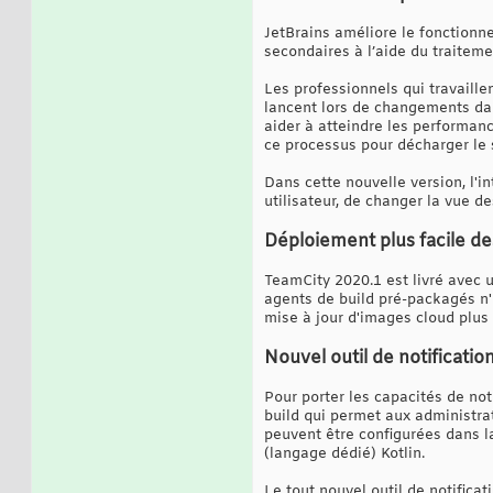
JetBrains améliore le fonctionn
secondaires à l’aide du traiteme
Les professionnels qui travaille
lancent lors de changements dan
aider à atteindre les performan
ce processus pour décharger le s
Dans cette nouvelle version, l'i
utilisateur, de changer la vue de
Déploiement plus facile de
TeamCity 2020.1 est livré avec 
agents de build pré-packagés n'o
mise à jour d'images cloud plus 
Nouvel outil de notificatio
Pour porter les capacités de not
build qui permet aux administrat
peuvent être configurées dans la 
(langage dédié) Kotlin.
Le tout nouvel outil de notifica