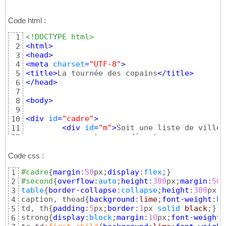
Code html :
<!DOCTYPE html>
1
<
html
>
2
<
head
>
3
<
meta
charset
=
"UTF-8"
>
4
<
title
>
La tournée des copains
</
title
>
5
</
head
>
6
7
<
body
>
8
9
<
div
id
=
"cadre"
>
10
<
div
id
=
"m"
>
Soit une liste de villes
11
	avec retour au départ:

12
<
strong
id
=
"m2"
>
</
strong
>
13
<
div
id
=
"first"
>
</
div
>
14
Code css :
</
div
>
15
#cadre
{
margin
:
50
px;
display
:
flex
;
}
1
<
div
id
=
"second"
>
</
div
>
16
#second
{
overflow
:
auto
;
height
:
300
px;
margin
:
50
p
2
</
div
>
17
table
{
border-collapse
:
collapse
;
height
:
300
px;
}
3
18
caption, thead
{
background
:
lime
;
font-weight
:
bo
4
</
body
>
19
td, th
{
padding
:
5
px;
border
:
1
px 
solid
black
;
}
5
</
html
>
20
strong
{
display
:
block
;
margin
:
10
px;
font-weight
:
6