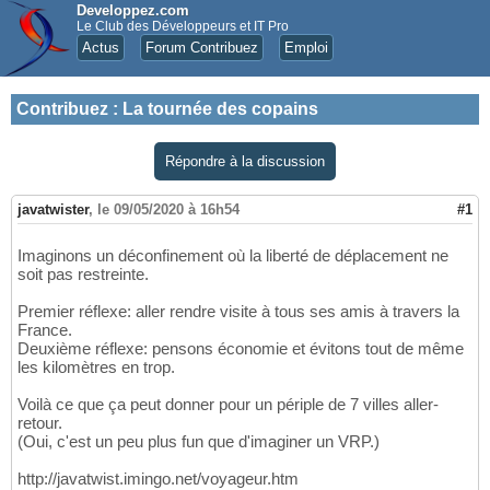
Developpez.com
Le Club des Développeurs et IT Pro
Actus
Forum Contribuez
Emploi
Contribuez
:
La tournée des copains
Répondre à la discussion
javatwister
,
le 09/05/2020 à 16h54
#1
Imaginons un déconfinement où la liberté de déplacement ne
soit pas restreinte.
Premier réflexe: aller rendre visite à tous ses amis à travers la
France.
Deuxième réflexe: pensons économie et évitons tout de même
les kilomètres en trop.
Voilà ce que ça peut donner pour un périple de 7 villes aller-
retour.
(Oui, c'est un peu plus fun que d'imaginer un VRP.)
http://javatwist.imingo.net/voyageur.htm