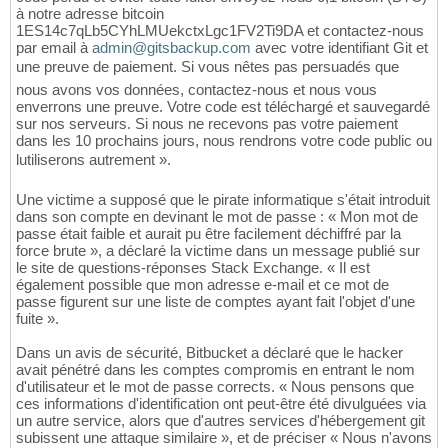
à notre adresse bitcoin
1ES14c7qLb5CYhLMUekctxLgc1FV2Ti9DA et contactez-nous
par email à
admin@gitsbackup.com
avec votre identifiant Git et
une preuve de paiement. Si vous nêtes pas persuadés que
nous avons vos données, contactez-nous et nous vous
enverrons une preuve. Votre code est téléchargé et sauvegardé
sur nos serveurs. Si nous ne recevons pas votre paiement
dans les 10 prochains jours, nous rendrons votre code public ou
lutiliserons autrement ».
Une victime a supposé que le pirate informatique s'était introduit
dans son compte en devinant le mot de passe : « Mon mot de
passe était faible et aurait pu être facilement déchiffré par la
force brute », a déclaré la victime dans un message publié sur
le site de questions-réponses Stack Exchange. « Il est
également possible que mon adresse e-mail et ce mot de
passe figurent sur une liste de comptes ayant fait l'objet d'une
fuite ».
Dans un avis de sécurité, Bitbucket a déclaré que le hacker
avait pénétré dans les comptes compromis en entrant le nom
d'utilisateur et le mot de passe corrects. « Nous pensons que
ces informations d'identification ont peut-être été divulguées via
un autre service, alors que d'autres services d'hébergement git
subissent une attaque similaire », et de préciser « Nous n'avons