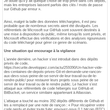
Je doute qu'il y ait quelque chose de trop privé dans ces dépôts,
mais les entreprises laissent parfois des clés / mots de passe
sur Github par erreur ».
Ainsi, malgré la taille des données téléchargées, il est peu
probable que de nombreux secrets aient été divulgués. Les
référentiels de Microsoft sur GitHub sont souvent destinés à
une mise à disposition du public, même lorsqu'ils sont privés, et
Microsoft effectue des vérifications et des analyses rigoureuses
du code téléchargé pour gérer ce genre de scénario.
Une situation qui encourage à la vigilance
L'année dernière, un hacker s'est introduit dans des dépôts
privés de code,
https://securite.developpez.com/actu/259390/Un-hacker-vide-
des-centaines-de-depots-prives-Git-et-demande-une-rancon-
aux-devs-sous-peine-de-se-servir-de-leur-travail-ou-de-le-
rendre-public/ pour restaurer leurs projets sous peine de se
servir de leur travail ou de le rendre public. Le hacker s'est
attaqué aux référentiels de code hébergés sur GitHub et
BitBucket, un service similaire appartenant à Atlassian.
L'attaque a touché au moins 392 dépôts différents de Github et
les a remplacé par une note de rançon : « Pour récupérer votre
code perdu et éviter toute fuite: envoyez-nous 0,1 bitcoin (BTC)