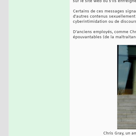
sur le site web ou s’ils enfrei
Certains de ces messages signal
d'autres contenus sexuellement 
cyberintimidation ou de discours
D’anciens employés, comme Chri
épouvantables (de la maltraitanc
Chris Gray, un a