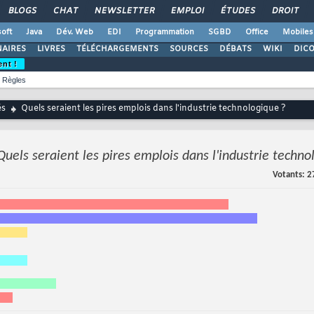
BLOGS
CHAT
NEWSLETTER
EMPLOI
ÉTUDES
DROIT
oft
Java
Dév. Web
EDI
Programmation
SGBD
Office
Mobiles
AIRES
LIVRES
TÉLÉCHARGEMENTS
SOURCES
DÉBATS
WIKI
DIC
ent !
Règles
és
Quels seraient les pires emplois dans l'industrie technologique ?
Quels seraient les pires emplois dans l'industrie techno
Votants
2