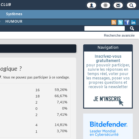
CLUB
Systèmes
O
HUMOUR
Recherche avancée
Navigation
Inscrivez-vous
gratuitement
pour pouvoir participer,
logique ?
suivre les réponses en
temps réel, voter pour
7
. Vous ne pouvez pas participer à ce sondage.
les messages, poser vos
propres questions et
recevoir la newsletter
59,26%
16
66,67%
18
7,41%
2
0%
0
7,41%
2
14,81%
4
3,70%
1