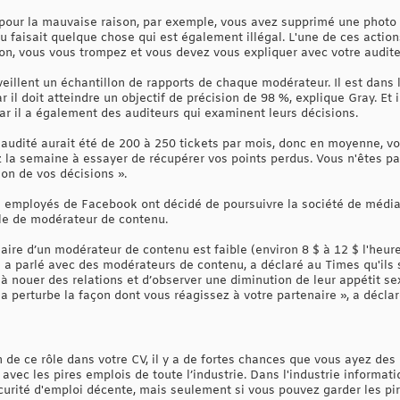
n pour la mauvaise raison, par exemple, vous avez supprimé une photo
faisait quelque chose qui est également illégal. L'une de ces actions
non, vous vous trompez et vous devez vous expliquer avec votre audite
eillent un échantillon de rapports de chaque modérateur. Il est dans 
r il doit atteindre un objectif de précision de 98 %, explique Gray. Et i
car il a également des auditeurs qui examinent leurs décisions.
 audité aurait été de 200 à 250 tickets par mois, donc en moyenne, vo
 la semaine à essayer de récupérer vos points perdus. Vous n'êtes pas
ion de vos décisions ».
ns employés de Facebook ont décidé de poursuivre la société de médi
ôle de modérateur de contenu.
aire d’un modérateur de contenu est faible (environ 8 $ à 12 $ l'heure)
 a parlé avec des modérateurs de contenu, a déclaré au Times qu'ils 
s à nouer des relations et d’observer une diminution de leur appétit s
la perturbe la façon dont vous réagissez à votre partenaire », a déclar
n de ce rôle dans votre CV, il y a de fortes chances que vous ayez des
ec les pires emplois de toute l’industrie. Dans l'industrie informati
rité d'emploi décente, mais seulement si vous pouvez garder les pir