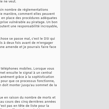
ie ne veut.
rtain nombre de réglementations
lle manière, comment elles peuvent
mis en place des procédures adéquates
prise vulnérable au piratage. Un bon
joutent une responsabilité incroyable,
chose se passe mal, c’est le DSI qui
rais à deux fois avant de m'engager
une amende et je pourrais faire face
s téléphones mobiles. Lorsque vous
met ensuite le signal à un central
tanément grâce à la sophistication
e, pour que ce processus fonctionne,
'un doit monter jusqu'au sommet de la
ique en raison du nombre de morts et
s au cours des cinq dernières années
est pas en tête de liste pour la