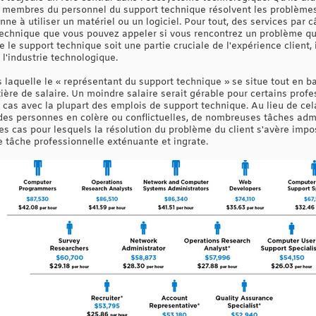
s membres du personnel du support technique résolvent les problèmes
nne à utiliser un matériel ou un logiciel. Pour tout, des services par 
 technique que vous pouvez appeler si vous rencontrez un problème q
e support technique soit une partie cruciale de l'expérience client, 
l'industrie technologique.
 laquelle le « représentant du support technique » se situe tout en b
ère de salaire. Un moindre salaire serait gérable pour certains profess
e cas avec la plupart des emplois de support technique. Au lieu de cel
es personnes en colère ou conflictuelles, de nombreuses tâches admi
es cas pour lesquels la résolution du problème du client s'avère impo
tâche professionnelle exténuante et ingrate.