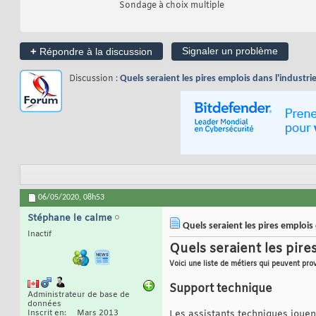
Sondage à choix multiple
+
Signaler un problème
Répondre à la discussion
Discussion :
Quels seraient les pires emplois dans l'industr
06/05/2020,
08h53
Stéphane le calme
Quels seraient les pires emplois
Inactif
Quels seraient les pire
Voici une liste de métiers qui peuvent pr
Support technique
Administrateur de base de
données
Inscrit en
Mars 2013
Les assistants techniques jouent