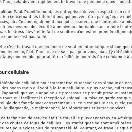
 Paul, cela devient rapidement le travail que personne dans l'industr
 explique Paul. Premièrement, les entreprises doivent respecter un ce
ution concernant les informations qui peuvent être partagées de que
 accès, etc. Ce sont également eux qui s'assurent que l'entreprise a 
r les mesures de sécurité à un niveau abordable sans rendre l'entre
is le stress élevé et le fait de se dire qu’on est en première ligne a
le monde n’est pas taillé.
elle c'est le travail que personne ne veut en informatique: si quelque 
nnellement », écrit Paul. « Je ne sais pas pour vous, mais j'y réfléchi
atage, mon emploi pourrait être résilié, je pourrais être condamné à 
ur cellulaire
téléphonie cellulaire pour transmettre et recevoir des signaux de no
 des ondes radio qui vont à la tour cellulaire la plus proche, qui trans
 l'appareil que vous appelez. Ce processus se produit presque instan
s tours qui facilitent la réception du signal. La mise en garde est qu
cellule doit fonctionner correctement - si ce n'est pas le cas, quelqu
, le diagnostic, la maintenance, les réparations et autres services.
le de technicien de service était le travail le plus dangereux en Amér
 des chutes de tours de cellules. Les statistiques se sont améliorée
ures pour exiger plus de responsabilité. Pourtant, ce travail risqué n'