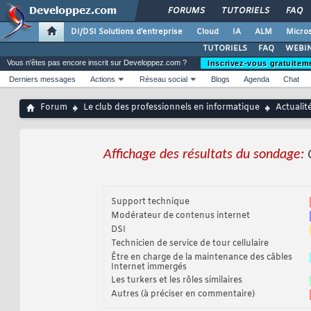
FORUMS
TUTORIELS
FAQ
DI/DSI Solutions d'entreprise
Cloud
IA
ALM
Micros
TUTORIELS
FAQ
WEBIN
Vous n'êtes pas encore inscrit sur Developpez.com ?
Inscrivez-vous gratuitem
Derniers messages
Actions
Réseau social
Blogs
Agenda
Chat
Forum
Le club des professionnels en informatique
Actualit
Affichage des résultats du sondage:
Support technique
Modérateur de contenus internet
DSI
Technicien de service de tour cellulaire
Être en charge de la maintenance des câbles
Internet immergés
Les turkers et les rôles similaires
Autres (à préciser en commentaire)