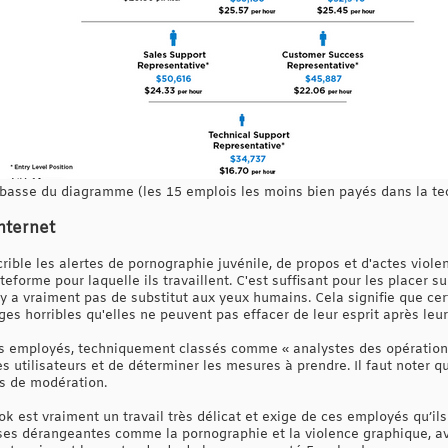
 basse du diagramme (les 15 emplois les moins bien payés dans la te
nternet
rible les alertes de pornographie juvénile, de propos et d'actes violen
eforme pour laquelle ils travaillent. C'est suffisant pour les placer sur 
n'y a vraiment pas de substitut aux yeux humains. Cela signifie que c
s horribles qu'elles ne peuvent pas effacer de leur esprit après leur
s employés, techniquement classés comme « analystes des opération
les utilisateurs et de déterminer les mesures à prendre. Il faut note
s de modération.
 est vraiment un travail très délicat et exige de ces employés qu’il
ses dérangeantes comme la pornographie et la violence graphique, ava