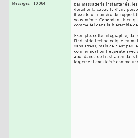
Messages
10 084
par messagerie instantanée, le
dérailler la capacité d'une perso
il existe un numéro de support
vous-même. Cependant, bien que l
comme tel dans la hiérarchie de 
Exemple: cette infographie, dans
l’industrie technologique en mati
sans stress, mais ce n'est pas l
communication fréquente avec d
abondance de frustration dans l
largement considéré comme une 