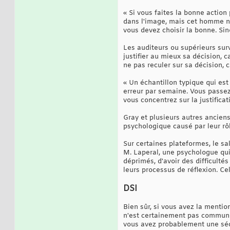
« Si vous faites la bonne actio
dans l'image, mais cet homme nu 
vous devez choisir la bonne. Si
Les auditeurs ou supérieurs surv
justifier au mieux sa décision, ca
ne pas reculer sur sa décision, 
« Un échantillon typique qui est
erreur par semaine. Vous passez
vous concentrez sur la justificat
Gray et plusieurs autres ancie
psychologique causé par leur r
Sur certaines plateformes, le sal
M. Laperal, une psychologue qui
déprimés, d'avoir des difficulté
leurs processus de réflexion. Ce
DSI
Bien sûr, si vous avez la mentio
n'est certainement pas commun av
vous avez probablement une sécu