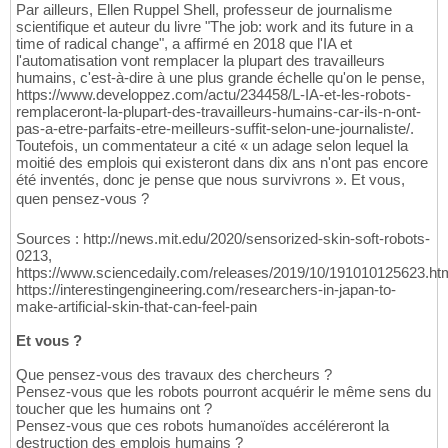
Par ailleurs, Ellen Ruppel Shell, professeur de journalisme
scientifique et auteur du livre "The job: work and its future in a
time of radical change", a affirmé en 2018 que l'IA et
l'automatisation vont remplacer la plupart des travailleurs
humains, c'est-à-dire à une plus grande échelle qu'on le pense,
https://www.developpez.com/actu/234458/L-IA-et-les-robots-
remplaceront-la-plupart-des-travailleurs-humains-car-ils-n-ont-
pas-a-etre-parfaits-etre-meilleurs-suffit-selon-une-journaliste/.
Toutefois, un commentateur a cité « un adage selon lequel la
moitié des emplois qui existeront dans dix ans n'ont pas encore
été inventés, donc je pense que nous survivrons ». Et vous,
quen pensez-vous ?
Sources : http://news.mit.edu/2020/sensorized-skin-soft-robots-
0213,
https://www.sciencedaily.com/releases/2019/10/191010125623.ht
https://interestingengineering.com/researchers-in-japan-to-
make-artificial-skin-that-can-feel-pain
Et vous ?
Que pensez-vous des travaux des chercheurs ?
Pensez-vous que les robots pourront acquérir le même sens du
toucher que les humains ont ?
Pensez-vous que ces robots humanoïdes accéléreront la
destruction des emplois humains ?