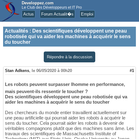
Developpez.com
Le Club des Développeurs et IT Pro
Actus
Forum Actualit�s
Emploi
Actualités
:
Des scientifiques développent une peau
robotisée qui va aider les machines à acquérir le sens
du toucher
Répondre à la discussion
Stan Adkens
,
le 06/05/2020 à 00h20
#1
Les robots peuvent surpasser lhomme en performance,
mais peuvent-ils ressentir le toucher ?
Des scientifiques développent une peau robotisée qui va
aider les machines à acquérir le sens du toucher
Des chercheurs du monde entier travaillent actuellement sur
une peau artificielle qui pourrait aider les robots à acquérir le
sens du toucher. Cela pourrait aider les robots à devenir de
véritables compagnons plutôt que des machines sans âme. Les
travaux des scientifiques de Massachusetts Institute of
Technology (MIT) aux Etats-Unis, Osaka University au Japan