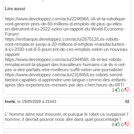
Lire aussi
https://www.developpez.com/actu/224696/L-IA-et-la-robotique-
vont-generer-pres-de-60-millions-d-emplois-de-plus-qu-elles-
en-detruiront-d-ici-2022-selon-un-rapport-du-World-Economic-
Forum/
https://embarque.developpez.com/actu/267512/Les-robots-
vont-remplacer-jusqu-a-20-millions-d-emplois-manufacturiers-
d-ici-2030-soit-8-5-pourcent-de-ces-emplois-selon-un-nouveau-
rapport/
https://www.developpez.com/actu/234458/L-IA-et-les-robots-
remplaceront-la-plupart-des-travailleurs-humains-car-ils-n-ont-
pas-a-etre-parfaits-etre-meilleurs-suffit-selon-une-journaliste/
https://www.developpez.com/actu/231845/Les-robots-seront-
bientot-capables-d-apprendre-une-langue-comme-des-enfants-
apres-des-experiences-menees-par-des-chercheurs-du-MIT/
3
0
Invité
,
le 19/05/2020 à 21h03
#2
L' homme aime tout mesurer, et puisque le robot va surpasser l'
homme, il devrait pouvoir nous dire dans quel pourcentage !
0
0