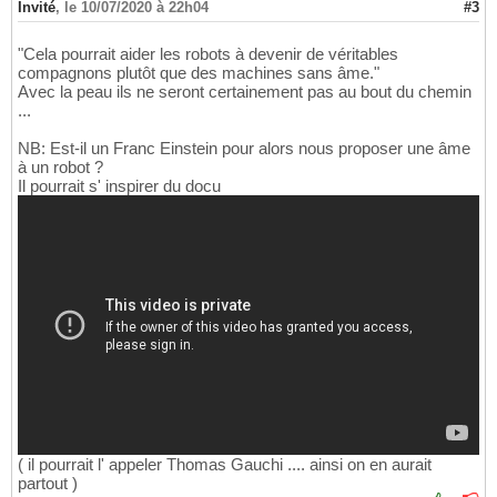
Invité
,
le 10/07/2020 à 22h04
#3
"Cela pourrait aider les robots à devenir de véritables
compagnons plutôt que des machines sans âme."
Avec la peau ils ne seront certainement pas au bout du chemin
...
NB: Est-il un Franc Einstein pour alors nous proposer une âme
à un robot ?
Il pourrait s' inspirer du docu
( il pourrait l' appeler Thomas Gauchi .... ainsi on en aurait
partout )