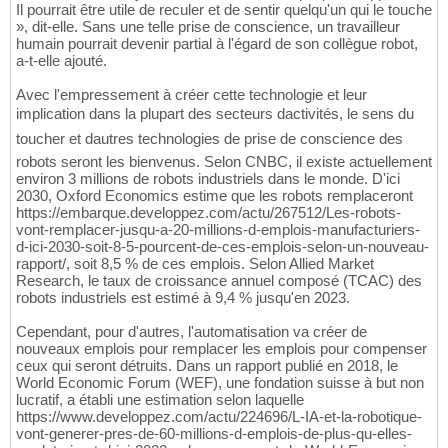
Il pourrait être utile de reculer et de sentir quelqu'un qui le touche
», dit-elle. Sans une telle prise de conscience, un travailleur
humain pourrait devenir partial à l'égard de son collègue robot,
a-t-elle ajouté.
Avec l'empressement à créer cette technologie et leur
implication dans la plupart des secteurs dactivités, le sens du
toucher et dautres technologies de prise de conscience des
robots seront les bienvenus. Selon CNBC, il existe actuellement
environ 3 millions de robots industriels dans le monde. D'ici
2030, Oxford Economics estime que les robots remplaceront
https://embarque.developpez.com/actu/267512/Les-robots-
vont-remplacer-jusqu-a-20-millions-d-emplois-manufacturiers-
d-ici-2030-soit-8-5-pourcent-de-ces-emplois-selon-un-nouveau-
rapport/, soit 8,5 % de ces emplois. Selon Allied Market
Research, le taux de croissance annuel composé (TCAC) des
robots industriels est estimé à 9,4 % jusqu'en 2023.
Cependant, pour d'autres, l'automatisation va créer de
nouveaux emplois pour remplacer les emplois pour compenser
ceux qui seront détruits. Dans un rapport publié en 2018, le
World Economic Forum (WEF), une fondation suisse à but non
lucratif, a établi une estimation selon laquelle
https://www.developpez.com/actu/224696/L-IA-et-la-robotique-
vont-generer-pres-de-60-millions-d-emplois-de-plus-qu-elles-