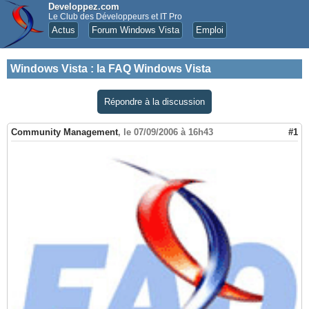
Developpez.com
Le Club des Développeurs et IT Pro
Actus
Forum Windows Vista
Emploi
Windows Vista
:
la FAQ Windows Vista
Répondre à la discussion
Community Management
,
le 07/09/2006 à 16h43
#1