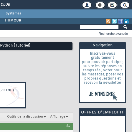
CLUB
Systèmes
O
HUMOUR
Recherche avancée
Navigation
 Python [Tutoriel]
Inscrivez-vous
gratuitement
pour pouvoir participer,
suivre les réponses en
temps réel, voter pour
les messages, poser vos
propres questions et
recevoir la newsletter
Outils de la discussion
Affichage
#1