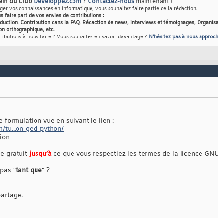
sein du Club
Developpez.com
?
Contactez-nous
maintenant !
er vos connaissances en informatique, vous souhaitez faire partie de la rédaction.
us faire part de vos envies de contributions :
raduction, Contribution dans la FAQ, Rédaction de news, interviews et témoignages, Organisa
on orthographique, etc.
.
tributions à nous faire ? Vous souhaitez en savoir davantage ?
N'hésitez pas à nous approch
ne formulation vue en suivant le lien :
m/tu...on-ged-python/
ion
re gratuit
jusqu’à
ce que vous respectiez les termes de la licence GNU
 pas "
tant que
" ?
partage.