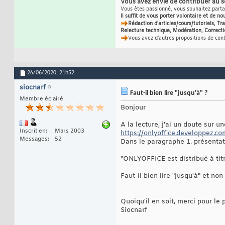
Vous avez envie de contribuer au 
Vous êtes passionné, vous souhaitez partag
Il suffit de vous porter volontaire et de no
Rédaction d'articles/cours/tutoriels, T
Relecture technique, Modération, Correcti
Vous avez d'autres propositions de con
26/06/2020,
21h52
siocnarf
Faut-il bien lire "jusqu'à" ?
Membre éclairé
Bonjour
A la lecture, j'ai un doute sur u
Inscrit en
Mars 2003
https://onlyoffice.developpez.co
Messages
52
Dans le paragraphe 1. présentat
"ONLYOFFICE est distribué à tit
Faut-il bien lire "jusqu'à" et non
Quoiqu'il en soit, merci pour le 
Siocnarf