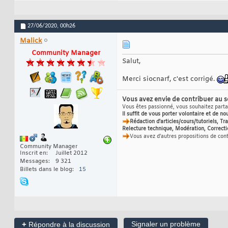
27/06/2020,
00h26
Malick
Community Manager
Salut,
Merci siocnarf, c'est corrigé.
Vous avez envie de contribuer au 
Vous êtes passionné, vous souhaitez partag
Il suffit de vous porter volontaire et de no
Rédaction d'articles/cours/tutoriels, T
Relecture technique, Modération, Correcti
Vous avez d'autres propositions de con
Community Manager
Inscrit en
Juillet 2012
Messages
9 321
Billets dans le blog
15
+
Signaler un problème
Répondre à la discussion