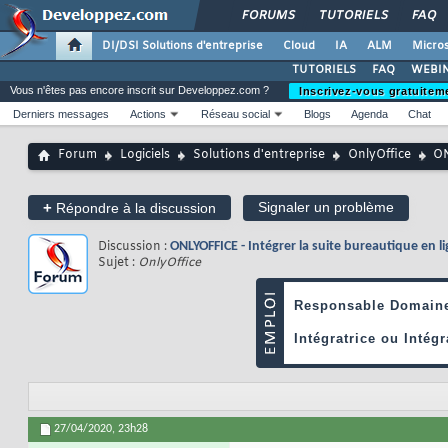
FORUMS
TUTORIELS
FAQ
DI/DSI Solutions d'entreprise
Cloud
IA
ALM
Micros
TUTORIELS
FAQ
WEBIN
Vous n'êtes pas encore inscrit sur Developpez.com ?
Inscrivez-vous gratuitem
Derniers messages
Actions
Réseau social
Blogs
Agenda
Chat
Forum
Logiciels
Solutions d'entreprise
OnlyOffice
ON
+
Signaler un problème
Répondre à la discussion
Discussion :
ONLYOFFICE - Intégrer la suite bureautique en l
Sujet :
OnlyOffice
27/04/2020,
23h28