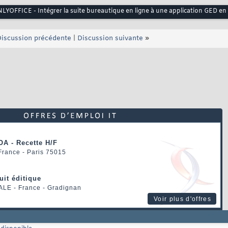
LYOFFICE - Intégrer la suite bureautique en ligne à une application GED en
iscussion précédente
|
Discussion suivante
»
OA - Recette H/F
 France - Paris 75015
uit éditique
ALE
- France - Gradignan
Voir plus d'offres