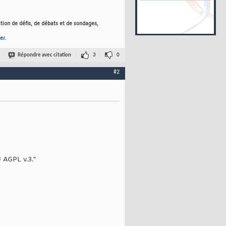
tion de défis, de débats et de sondages,
er
.
Répondre avec citation
3
0
#2
 AGPL v.3."