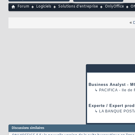
Forum
Logiciels
Solutions d'entreprise
OnlyOffice
ON
«
D
Business Analyst - M
↳
PACIFICA
- Ile de
Experte / Expert prod
↳
LA BANQUE POST
Discussions similaires