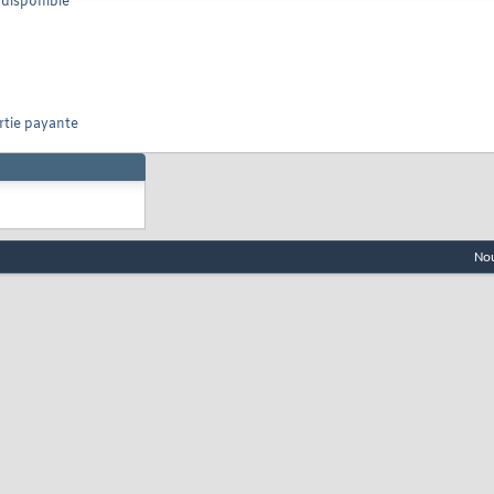
 disponible
rtie payante
Nou