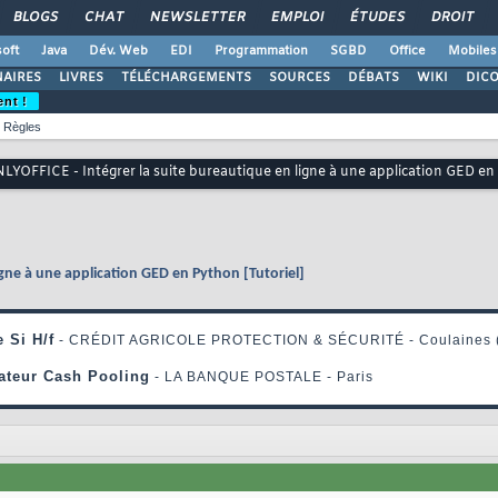
BLOGS
CHAT
NEWSLETTER
EMPLOI
ÉTUDES
DROIT
oft
Java
Dév. Web
EDI
Programmation
SGBD
Office
Mobiles
AIRES
LIVRES
TÉLÉCHARGEMENTS
SOURCES
DÉBATS
WIKI
DIC
ent !
Règles
LYOFFICE - Intégrer la suite bureautique en ligne à une application GED en
igne à une application GED en Python [Tutoriel]