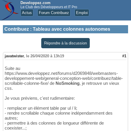
Developpez.com
Le Club des Développeurs et IT Pro
Actus
Forum Contribuez
Emploi
Contribuez
:
Tableau avec colonnes autonomes
Répondre à la discussion
javatwister
,
le 26/04/2020 à 13h19
#1
Suite au
https://www.developpez.net/forums/d2069848/webmasters-
developpement-web/general-conception-web/contribuez/table-
scrollable-colonne-fixe/ de
NoSmoking
, je retrouve un vieux
css.
Je vous préviens, c'est rudimentaire:
- remplacer un élément table par ul / li;
- rendre scrollable chaque colonne indépendamment des
autres;
- permettre à des colonnes de longueur différente de
coexister...;