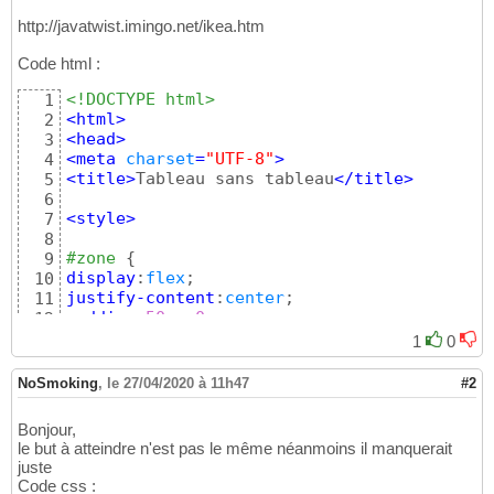
http://javatwist.imingo.net/ikea.htm
Code html :
<!DOCTYPE html>
1
<
html
>
2
<
head
>
3
<
meta
charset
=
"UTF-8"
>
4
<
title
>
Tableau sans tableau
</
title
>
5
6
<style
>
7
8
#zone
{
9
display
:
flex
10
justify-content
:
center
11
padding
:
50
px 
0
12
width
:
auto
13
1
0
}
14
15
NoSmoking
,
le 27/04/2020 à 11h47
#2
16
ul 
{
17
Bonjour,
border
:
1
px 
solid
18
le but à atteindre n'est pas le même néanmoins il manquerait
height
:
200
19
juste
list-style-type
:
none
20
Code css :