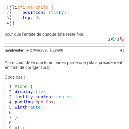
margin
:
0
21
padding
:
0
22
li
:first-child
{
1
background-color
:
cyan
23
position
: 
sticky
;

2
width
:
120
24
top
: 
0
3
overflow
:
auto
25
}
4
}
26
27
pour que l'entête de chaque liste reste fixe.
li 
{
28
0
0
padding
:
0
px 
5
29
border-bottom
:
1
px 
solid
30
javatwister
,
le 27/04/2020 à 12h00
#3
}
31
32
Alors c'est drôle que tu en parles parce que j'étais précisément
li
:first-child
{
33
en train de corriger l'oubli
background-color
:
#ffff00
34
font-weight
:
bold
35
Code css :
text-align
:
center
36
}
37
#zone
{
1
38
display
:
flex
2
</style>
39
justify-content
:
center
3
40
padding
:
0
px 
0
4
</
head
>
41
width
:
auto
;

5
<
body
>
42
6
43
}
7
<
div
id
=
"zone"
>
44
8
<
ul
>
45
ul 
{
9