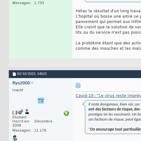
Messages
1 733
Hélas le résultat d'un long trav
L'hopital où bosse une amie se p
pansement qui permet aux infimiè
Elle craint que la solution de s
lits ou du service n'est pas possi
Le problème étant que des actio
comme des mouches et les malad
02/10/2023,
14h23
Ryu2000
Inactif
Covid-19 : "Le virus reste impré
Il reste dangereux, bien sûr, ca
ont des facteurs de risque, des
protéger en les vaccinant. Un b
Étudiant
ces facteurs de risque, peut éga
Inscrit en
Décembre
2008
"
On encourage tout particulière
Messages
11 176