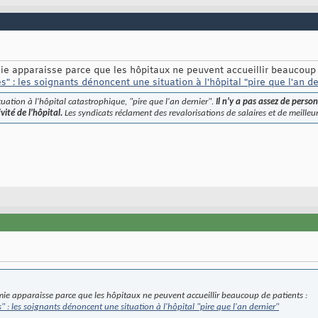
mie apparaisse parce que les hôpitaux ne peuvent accueillir beaucoup 
" : les soignants dénoncent une situation à l'hôpital "pire que l'an de
ation à l'hôpital catastrophique, "pire que l'an dernier".
Il n'y a pas assez de person
ité de l'hôpital.
Les syndicats réclament des revalorisations de salaires et de meilleur
mie apparaisse parce que les hôpitaux ne peuvent accueillir beaucoup de patients :
s" : les soignants dénoncent une situation à l'hôpital "pire que l'an dernier"