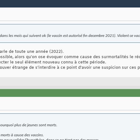
ans les mois qui suivent ok (le vaccin est autorisé fin decembre 2021). Violent ce vac
rle de toute une année (2022).
possible, alors qu'on ose évoquer comme cause des surmortalités le r
pecter le seul élément nouveau connu à cette période.
ver étrange de s'interdire à ce point d'avoir une suspicion sur ces 
 pourquoi plus de jeunes sont morts.
 morts à cause des vaccins.