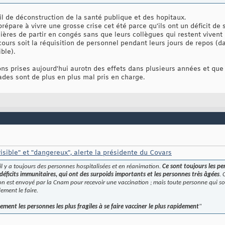
ail de déconstruction de la santé publique et des hopitaux.
répare à vivre une grosse crise cet été parce qu'ils ont un déficit de 
res de partir en congés sans que leurs collègues qui restent vivent l
ecours soit la réquisition de personnel pendant leurs jours de repos (d
ble).
ns prises aujourd'hui aurotn des effets dans plusieurs années et que 
es sont de plus en plus mal pris en charge.
visible" et "dangereux", alerte la présidente du Covars
r il y a toujours des personnes hospitalisées et en réanimation.
Ce sont toujours les per
 déficits immunitaires, qui ont des surpoids importants et les personnes très âgées
. 
on est envoyé par la Cnam pour recevoir une vaccination ; mais toute personne qui souh
lement le faire.
ment les personnes les plus fragiles à se faire vacciner le plus rapidement
"