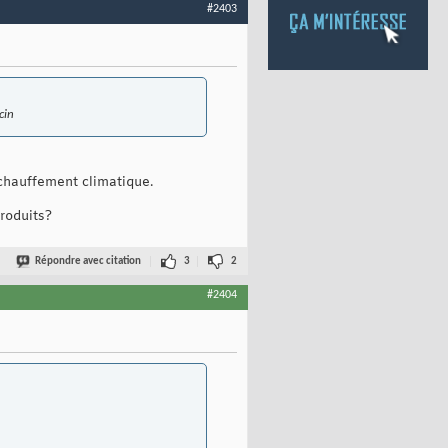
#2403
cin
échauffement climatique.
produits?
Répondre avec citation
3
2
#2404