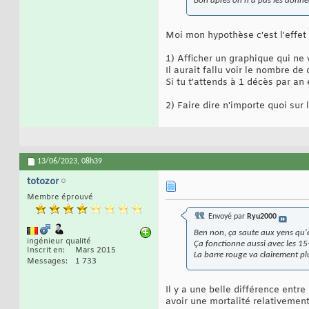
Bon après on n'a pas les donnée
Moi mon hypothèse c'est l'effet 
1) Afficher un graphique qui ne 
Il aurait fallu voir le nombre d
Si tu t'attends à 1 décès par an
2) Faire dire n'importe quoi sur
13/06/2023,
08h39
totozor
Membre éprouvé
Envoyé par
Ryu2000
Ben non, ça saute aux yens qu'e
ingénieur qualité
Ça fonctionne aussi avec les 15
Inscrit en
Mars 2015
La barre rouge va clairement pl
Messages
1 733
Il y a une belle différence entr
avoir une mortalité relativement