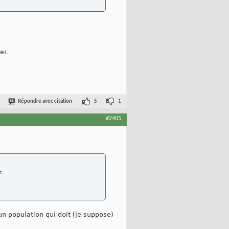
er.
Répondre avec citation
5
1
#2405
s.
'un population qui doit (je suppose)