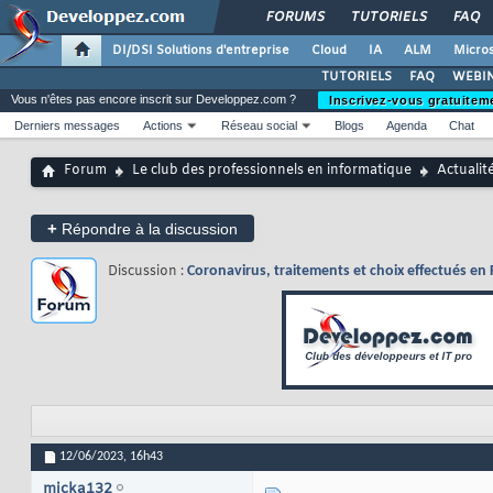
FORUMS
TUTORIELS
FAQ
DI/DSI Solutions d'entreprise
Cloud
IA
ALM
Micros
TUTORIELS
FAQ
WEBIN
Vous n'êtes pas encore inscrit sur Developpez.com ?
Inscrivez-vous gratuitem
Derniers messages
Actions
Réseau social
Blogs
Agenda
Chat
Forum
Le club des professionnels en informatique
Actualit
+
Répondre à la discussion
Discussion :
Coronavirus, traitements et choix effectués en
12/06/2023,
16h43
micka132