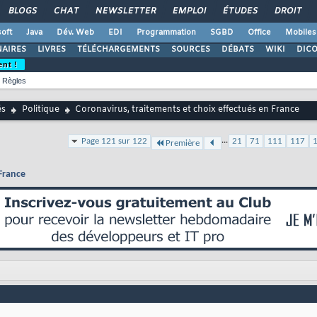
BLOGS
CHAT
NEWSLETTER
EMPLOI
ÉTUDES
DROIT
oft
Java
Dév. Web
EDI
Programmation
SGBD
Office
Mobiles
AIRES
LIVRES
TÉLÉCHARGEMENTS
SOURCES
DÉBATS
WIKI
DIC
ent !
Règles
és
Politique
Coronavirus, traitements et choix effectués en France
...
Page 121 sur 122
21
71
111
117
Première
 France