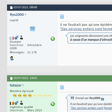
03/07/2023,
08h48
Ryu2000
Inactif
Il ne faudrait pas qu'une épidé
"Des services entiers sont fermés
Les soignants dénoncent une situ
à cause d'un manque d'attractiv
Étudiant
Inscrit en
Décembre
2008
Messages
11 176
04/07/2023,
13h43
totozor
Membre éprouvé
Envoyé par
Ryu2000
Il ne faudrait pas qu'une épidé
ingénieur qualité
"Des services entiers sont fermé
Inscrit en
Mars 2015