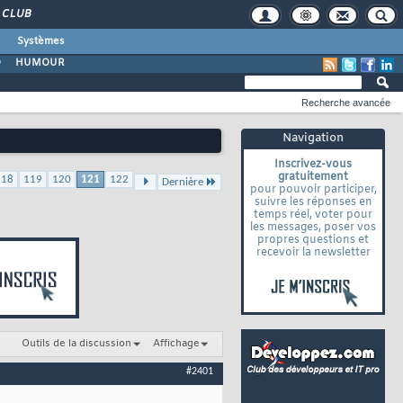
CLUB
Systèmes
O
HUMOUR
Recherche avancée
Navigation
Inscrivez-vous
gratuitement
118
119
120
121
122
Dernière
pour pouvoir participer,
suivre les réponses en
temps réel, voter pour
les messages, poser vos
propres questions et
recevoir la newsletter
Outils de la discussion
Affichage
#2401