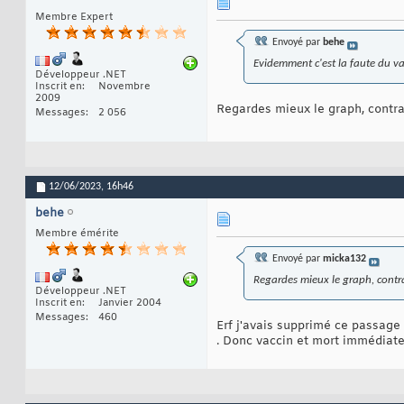
Membre Expert
Envoyé par
behe
Evidemment c'est la faute du vac
Développeur .NET
Inscrit en
Novembre
2009
Regardes mieux le graph, contra
Messages
2 056
12/06/2023,
16h46
behe
Membre émérite
Envoyé par
micka132
Regardes mieux le graph, contra
Développeur .NET
Inscrit en
Janvier 2004
Messages
460
Erf j'avais supprimé ce passage 
. Donc vaccin et mort immédiate 