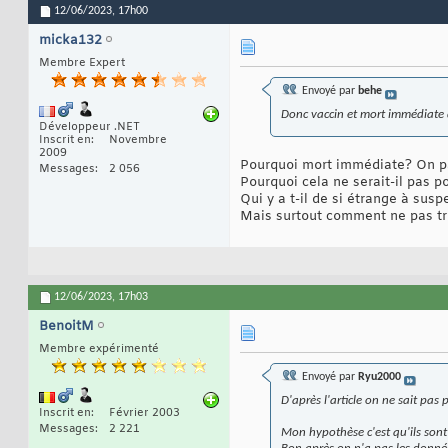
12/06/2023,
17h00
micka132
Membre Expert
Envoyé par
behe
Donc vaccin et mort immédiate d
Développeur .NET
Inscrit en
Novembre
2009
Pourquoi mort immédiate? On pa
Messages
2 056
Pourquoi cela ne serait-il pas 
Qui y a t-il de si étrange à sus
Mais surtout comment ne pas trou
12/06/2023,
17h03
BenoitM
Membre expérimenté
Envoyé par
Ryu2000
D'après l'article on ne sait pas
Inscrit en
Février 2003
Messages
2 221
Mon hypothèse c'est qu'ils sont