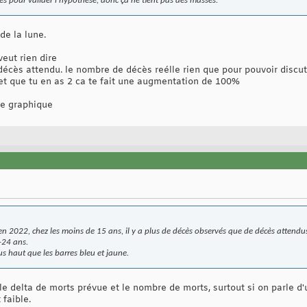
s pour valider l'hypothèse, donc ça ne tient pas des masses.
de la lune.
veut rien dire
e décès attendu. le nombre de décès reélle rien que pour pouvoir discut
 et que tu en as 2 ca te fait une augmentation de 100%
 le graphique
n 2022, chez les moins de 15 ans, il y a plus de décès observés que de décès attendu
-24 ans.
us haut que les barres bleu et jaune.
e le delta de morts prévue et le nombre de morts, surtout si on parle d
 faible.