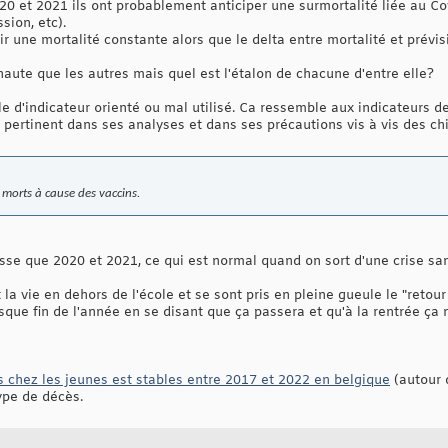
2020 et 2021 ils ont probablement anticiper une surmortalité liée au 
sion, etc).
r une mortalité constante alors que le delta entre mortalité et prévi
haute que les autres mais quel est l'étalon de chacune d'entre elle?
 d'indicateur orienté ou mal utilisé. Ca ressemble aux indicateurs de
s pertinent dans ses analyses et dans ses précautions vis à vis des chi
 morts à cause des vaccins.
sse que 2020 et 2021, ce qui est normal quand on sort d'une crise sanit
la vie en dehors de l'école et se sont pris en pleine gueule le "retour
sque fin de l'année en se disant que ça passera et qu'à la rentrée ça n
 chez les jeunes est stables entre 2017 et 2022 en belgique
(autour 
type de décès.