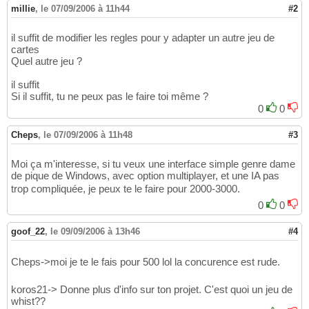
millie
,
le 07/09/2006 à 11h44
#2
il suffit de modifier les regles pour y adapter un autre jeu de
cartes
Quel autre jeu ?
il suffit
Si il suffit, tu ne peux pas le faire toi même ?
0
0
Cheps
,
le 07/09/2006 à 11h48
#3
Moi ça m'interesse, si tu veux une interface simple genre dame
de pique de Windows, avec option multiplayer, et une IA pas
trop compliquée, je peux te le faire pour 2000-3000.
0
0
goof_22
,
le 09/09/2006 à 13h46
#4
Cheps->moi je te le fais pour 500 lol la concurence est rude.
koros21-> Donne plus d'info sur ton projet. C'est quoi un jeu de
whist??