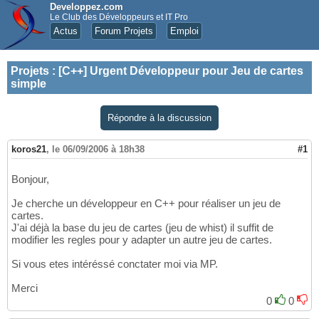
Developpez.com
Le Club des Développeurs et IT Pro
Actus
Forum Projets
Emploi
Projets
:
[C++] Urgent Développeur pour Jeu de cartes
simple
Répondre à la discussion
koros21
,
le 06/09/2006 à 18h38
#1
Bonjour,
Je cherche un développeur en C++ pour réaliser un jeu de
cartes.
J'ai déjà la base du jeu de cartes (jeu de whist) il suffit de
modifier les regles pour y adapter un autre jeu de cartes.
Si vous etes intéréssé conctater moi via MP.
Merci
0
0