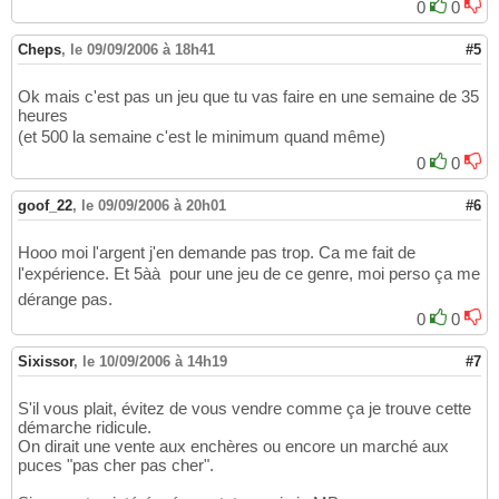
0
0
Cheps
,
le 09/09/2006 à 18h41
#5
Ok mais c'est pas un jeu que tu vas faire en une semaine de 35
heures
(et 500 la semaine c'est le minimum quand même)
0
0
goof_22
,
le 09/09/2006 à 20h01
#6
Hooo moi l'argent j'en demande pas trop. Ca me fait de
l'expérience. Et 5àà  pour une jeu de ce genre, moi perso ça me
dérange pas.
0
0
Sixissor
,
le 10/09/2006 à 14h19
#7
S'il vous plait, évitez de vous vendre comme ça je trouve cette
démarche ridicule.
On dirait une vente aux enchères ou encore un marché aux
puces "pas cher pas cher".