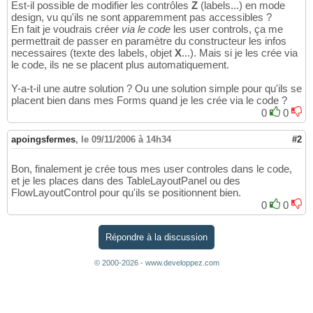
Est-il possible de modifier les contrôles
Z
(labels...) en mode
design, vu qu'ils ne sont apparemment pas accessibles ?
En fait je voudrais créer
via le code
les user controls, ça me
permettrait de passer en paramètre du constructeur les infos
necessaires (texte des labels, objet
X
...). Mais si je les crée via
le code, ils ne se placent plus automatiquement.
Y-a-t-il une autre solution ? Ou une solution simple pour qu'ils se
placent bien dans mes Forms quand je les crée via le code ?
0
0
apoingsfermes
,
le 09/11/2006 à 14h34
#2
Bon, finalement je crée tous mes user controles dans le code,
et je les places dans des TableLayoutPanel ou des
FlowLayoutControl pour qu'ils se positionnent bien.
0
0
Répondre à la discussion
© 2000-2026 - www.developpez.com