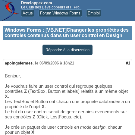
Developpez.com
Le Club des Développeurs et IT Pro
Actus
Forum Windows Forms
Emploi
Windows Forms
:
[VB.NET]Changer les propriétés des
controles contenus dans un user control en Design
Répondre à la discussion
apoingsfermes
,
le 06/09/2006 à 18h21
#1
Bonjour,
Je voudrais faire un user control qui regroupe quelques
contrôles
Z
(TextBox, Button et labels) relatifs à un même objet
X
.
Les TextBox et Button ont chacun une propriété databindée à un
propriété de l'objet
X
.
Le but du user control serait de gerer certains evenements sur
ses contrôles
Z
(Click, LostFocus, etc).
Je crée un paquet de user controls
en mode design
, chacun
pour un objet
X
.