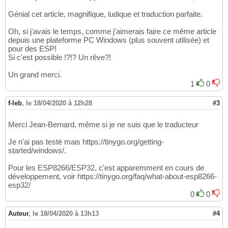
Génial cet article, magnifique, ludique et traduction parfaite.
Oh, si j'avais le temps, comme j'aimerais faire ce même article
depuis une plateforme PC Windows (plus souvent utilisée) et
pour des ESP!
Si c'est possible !?!? Un rêve?!
Un grand merci.
1
0
f-leb
,
le 18/04/2020 à 12h28
#3
Merci Jean-Bernard, même si je ne suis que le traducteur
Je n'ai pas testé mais https://tinygo.org/getting-
started/windows/.
Pour les ESP8266/ESP32, c'est apparemment en cours de
développement, voir https://tinygo.org/faq/what-about-esp8266-
esp32/
0
0
Auteur
,
le 18/04/2020 à 13h13
#4