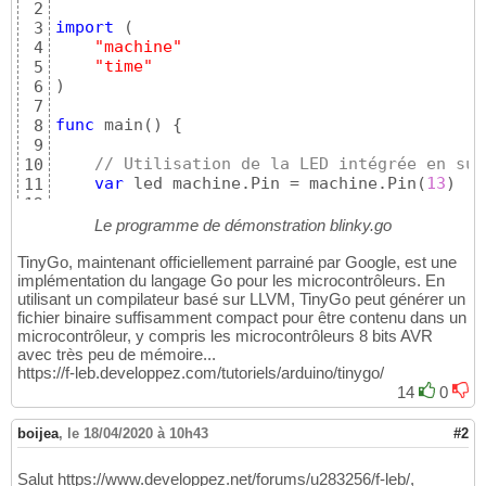
2
import
(
3
"machine"
4
"time"
5
)
6
7
func
 main
(
)
{
8
9
// Utilisation de la LED intégrée en sur
10
var
 led machine.Pin = machine.Pin
(
13
)
11
12
// Configuration de la broche en sortie
13
Le programme de démonstration blinky.go
    led.Configure
(
machine.PinConfig
{
Mode: ma
14
TinyGo, maintenant officiellement parrainé par Google, est une
15
implémentation du langage Go pour les microcontrôleurs. En
for
{
16
utilisant un compilateur basé sur LLVM, TinyGo peut générer un
        led.High
(
)
// sortie au niveau logiq
17
fichier binaire suffisamment compact pour être contenu dans un
time.Sleep
(
time.Millisecond * 
500
)
/
18
microcontrôleur, y compris les microcontrôleurs 8 bits AVR
        led.Low
(
)
// sortie au niveau logiqu
19
avec très peu de mémoire...
time.Sleep
(
time.Millisecond * 
500
)
/
20
https://f-leb.developpez.com/tutoriels/arduino/tinygo/
}
21
14
0
}
22
boijea
,
le 18/04/2020 à 10h43
#2
Salut https://www.developpez.net/forums/u283256/f-leb/,