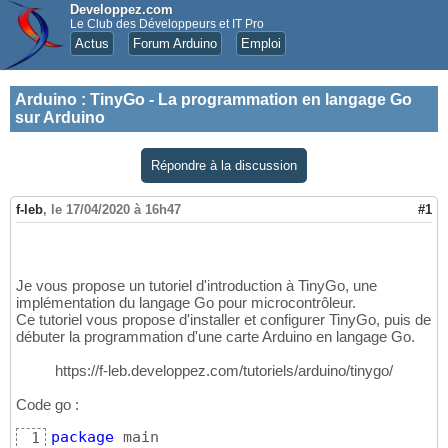
Developpez.com
Le Club des Développeurs et IT Pro
Actus
Forum Arduino
Emploi
Arduino
:
TinyGo - La programmation en langage Go
sur Arduino
Répondre à la discussion
f-leb
,
le 17/04/2020 à 16h47
#1
Je vous propose un tutoriel d'introduction à TinyGo, une
implémentation du langage Go pour microcontrôleur.
Ce tutoriel vous propose d'installer et configurer TinyGo, puis de
débuter la programmation d'une carte Arduino en langage Go.
https://f-leb.developpez.com/tutoriels/arduino/tinygo/
Code go :
package
 main

1