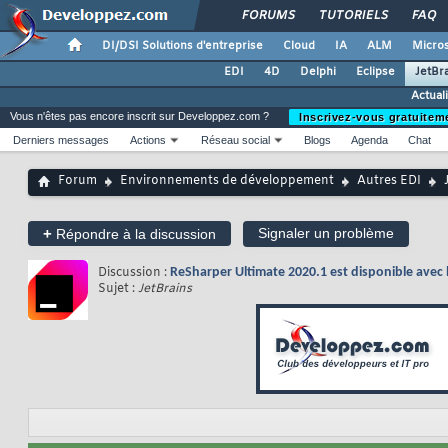
FORUMS
TUTORIELS
FAQ
DI/DSI Solutions d'entreprise
Cloud
IA
ALM
Micros
EDI
4D
Delphi
Eclipse
JetBr
Actual
Vous n'êtes pas encore inscrit sur Developpez.com ?
Inscrivez-vous gratuitem
Derniers messages
Actions
Réseau social
Blogs
Agenda
Chat
Forum
Environnements de développement
Autres EDI
+
Signaler un problème
Répondre à la discussion
Discussion :
ReSharper Ultimate 2020.1 est disponible avec l
Sujet :
JetBrains