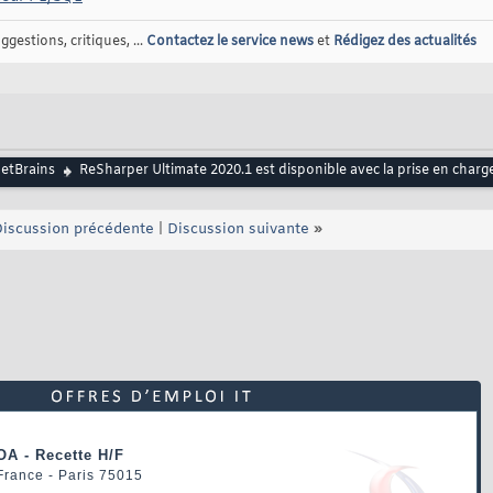
gestions, critiques, ...
Contactez le service news
et
Rédigez des actualités
JetBrains
ReSharper Ultimate 2020.1 est disponible avec la prise en charg
iscussion précédente
|
Discussion suivante
»
OA - Recette H/F
 France - Paris 75015