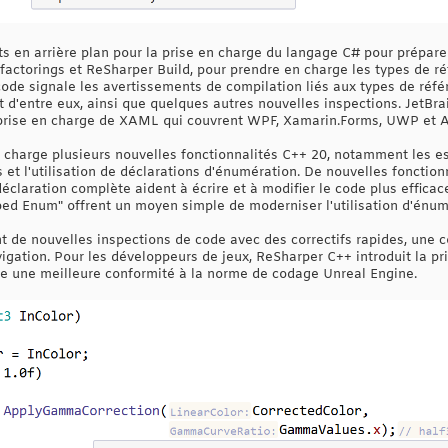
ts en arrière plan pour la prise en charge du langage C# pour prépare
refactorings et ReSharper Build, pour prendre en charge les types de r
code signale les avertissements de compilation liés aux types de réfé
rt d'entre eux, ainsi que quelques autres nouvelles inspections. JetB
la prise en charge de XAML qui couvrent WPF, Xamarin.Forms, UWP et
charge plusieurs nouvelles fonctionnalités C++ 20, notamment les es
et l'utilisation de déclarations d'énumération. De nouvelles fonction
déclaration complète aident à écrire et à modifier le code plus effica
ed Enum" offrent un moyen simple de moderniser l'utilisation d'énum
nt de nouvelles inspections de code avec des correctifs rapides, une
igation. Pour les développeurs de jeux, ReSharper C++ introduit la pr
re une meilleure conformité à la norme de codage Unreal Engine.