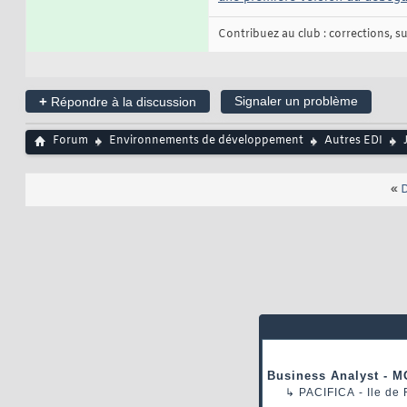
Contribuez au club : corrections, sug
+
Signaler un problème
Répondre à la discussion
Forum
Environnements de développement
Autres EDI
«
D
Business Analyst - M
↳
PACIFICA
- Ile de