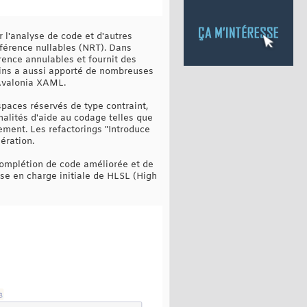
r l'analyse de code et d'autres
éférence nullables (NRT). Dans
rence annulables et fournit des
rains a aussi apporté de nombreuses
 Avalonia XAML.
paces réservés de type contraint,
nalités d'aide au codage telles que
cement. Les refactorings "Introduce
ération.
 complétion de code améliorée et de
ise en charge initiale de HLSL (High