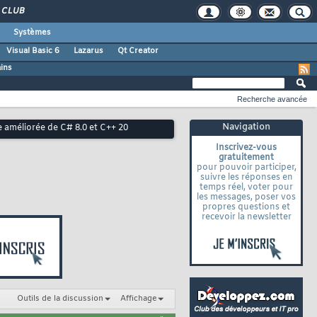
CLUB
Systèmes
Visual Basic 6
Lazarus
Qt Creator
ains
Recherche avancée
Navigation
e améliorée de C# 8.0 et C++ 20
Inscrivez-vous
gratuitement
pour pouvoir participer,
suivre les réponses en
temps réel, voter pour
les messages, poser vos
propres questions et
recevoir la newsletter
Outils de la discussion
Affichage