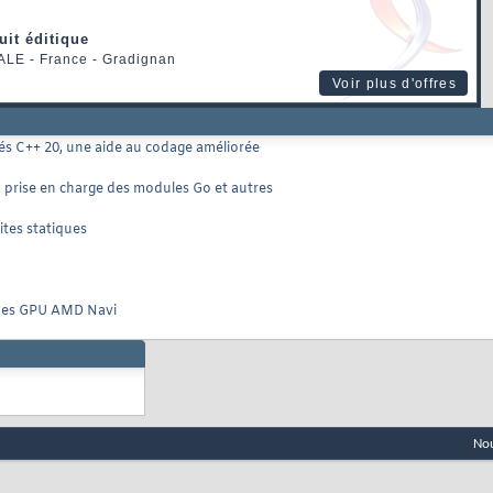
uit éditique
ALE
- France - Gradignan
Voir plus d'offres
tés C++ 20, une aide au codage améliorée
a prise en charge des modules Go et autres
ites statiques
e des GPU AMD Navi
Nou