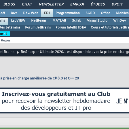
BLOGS
CHAT
NEWSLETTER
EMPLOI
ÉTUDES
DROIT
oft
Java
Dév. Web
EDI
Programmation
SGBD
Office
Mobiles
ains
LabVIEW
NetBeans
MATLAB
Scilab
Visual Studio
WinDev
ités JetBrains
Forum JetBrains
Forum IntelliJ IDEA
Cours et tutoriels JetBr
ent !
Règles
JetBrains
ReSharper Ultimate 2020.1 est disponible avec la prise en charg
a prise en charge améliorée de C# 8.0 et C++ 20