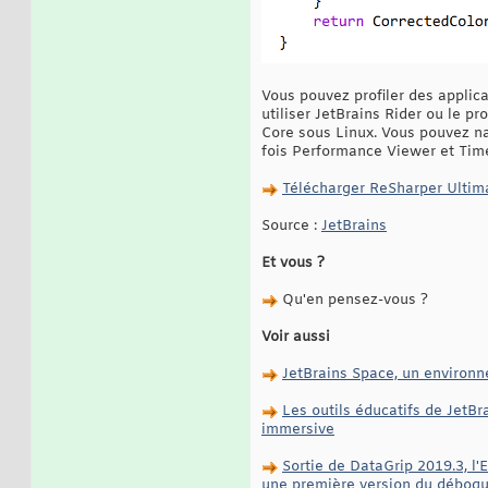
Vous pouvez profiler des applic
utiliser JetBrains Rider ou le p
Core sous Linux. Vous pouvez na
fois Performance Viewer et Timel
Télécharger ReSharper Ultim
Source :
JetBrains
Et vous ?
Qu'en pensez-vous ?
Voir aussi
JetBrains Space, un environne
Les outils éducatifs de JetB
immersive
Sortie de DataGrip 2019.3, l
une première version du débog