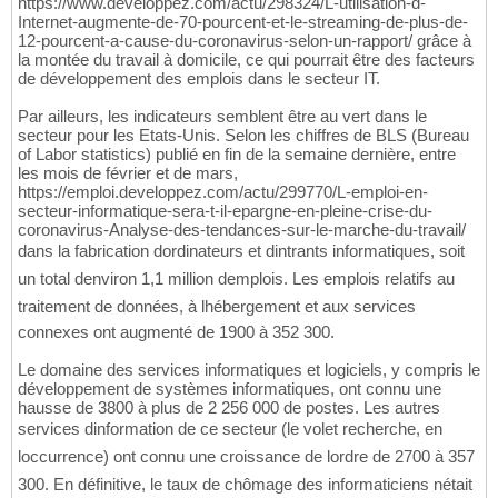
https://www.developpez.com/actu/298324/L-utilisation-d-
Internet-augmente-de-70-pourcent-et-le-streaming-de-plus-de-
12-pourcent-a-cause-du-coronavirus-selon-un-rapport/ grâce à
la montée du travail à domicile, ce qui pourrait être des facteurs
de développement des emplois dans le secteur IT.
Par ailleurs, les indicateurs semblent être au vert dans le
secteur pour les Etats-Unis. Selon les chiffres de BLS (Bureau
of Labor statistics) publié en fin de la semaine dernière, entre
les mois de février et de mars,
https://emploi.developpez.com/actu/299770/L-emploi-en-
secteur-informatique-sera-t-il-epargne-en-pleine-crise-du-
coronavirus-Analyse-des-tendances-sur-le-marche-du-travail/
dans la fabrication dordinateurs et dintrants informatiques, soit
un total denviron 1,1 million demplois. Les emplois relatifs au
traitement de données, à lhébergement et aux services
connexes ont augmenté de 1900 à 352 300.
Le domaine des services informatiques et logiciels, y compris le
développement de systèmes informatiques, ont connu une
hausse de 3800 à plus de 2 256 000 de postes. Les autres
services dinformation de ce secteur (le volet recherche, en
loccurrence) ont connu une croissance de lordre de 2700 à 357
300. En définitive, le taux de chômage des informaticiens nétait