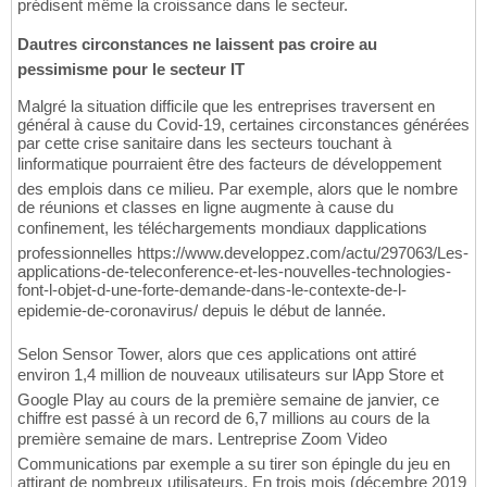
prédisent même la croissance dans le secteur.
Dautres circonstances ne laissent pas croire au
pessimisme pour le secteur IT
Malgré la situation difficile que les entreprises traversent en
général à cause du Covid-19, certaines circonstances générées
par cette crise sanitaire dans les secteurs touchant à
linformatique pourraient être des facteurs de développement
des emplois dans ce milieu. Par exemple, alors que le nombre
de réunions et classes en ligne augmente à cause du
confinement, les téléchargements mondiaux dapplications
professionnelles https://www.developpez.com/actu/297063/Les-
applications-de-teleconference-et-les-nouvelles-technologies-
font-l-objet-d-une-forte-demande-dans-le-contexte-de-l-
epidemie-de-coronavirus/ depuis le début de lannée.
Selon Sensor Tower, alors que ces applications ont attiré
environ 1,4 million de nouveaux utilisateurs sur lApp Store et
Google Play au cours de la première semaine de janvier, ce
chiffre est passé à un record de 6,7 millions au cours de la
première semaine de mars. Lentreprise Zoom Video
Communications par exemple a su tirer son épingle du jeu en
attirant de nombreux utilisateurs. En trois mois (décembre 2019