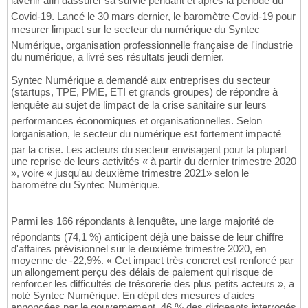
lavenir afin dassurer sa survie pendant et après la période du
Covid-19. Lancé le 30 mars dernier, le baromètre Covid-19 pour
mesurer limpact sur le secteur du numérique du Syntec
Numérique, organisation professionnelle française de l'industrie
du numérique, a livré ses résultats jeudi dernier.
Syntec Numérique a demandé aux entreprises du secteur
(startups, TPE, PME, ETI et grands groupes) de répondre à
lenquête au sujet de limpact de la crise sanitaire sur leurs
performances économiques et organisationnelles. Selon
lorganisation, le secteur du numérique est fortement impacté
par la crise. Les acteurs du secteur envisagent pour la plupart
une reprise de leurs activités « à partir du dernier trimestre 2020
», voire « jusqu'au deuxième trimestre 2021» selon le
baromètre du Syntec Numérique.
Parmi les 166 répondants à lenquête, une large majorité de
répondants (74,1 %) anticipent déjà une baisse de leur chiffre
d'affaires prévisionnel sur le deuxième trimestre 2020, en
moyenne de -22,9%. « Cet impact très concret est renforcé par
un allongement perçu des délais de paiement qui risque de
renforcer les difficultés de trésorerie des plus petits acteurs », a
noté Syntec Numérique. En dépit des mesures d'aides
annoncées par le gouvernement, 46 % des dirigeants interrogés