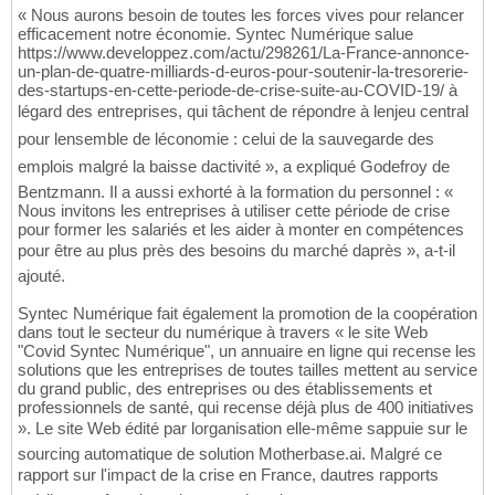
« Nous aurons besoin de toutes les forces vives pour relancer
efficacement notre économie. Syntec Numérique salue
https://www.developpez.com/actu/298261/La-France-annonce-
un-plan-de-quatre-milliards-d-euros-pour-soutenir-la-tresorerie-
des-startups-en-cette-periode-de-crise-suite-au-COVID-19/ à
légard des entreprises, qui tâchent de répondre à lenjeu central
pour lensemble de léconomie : celui de la sauvegarde des
emplois malgré la baisse dactivité », a expliqué Godefroy de
Bentzmann. Il a aussi exhorté à la formation du personnel : «
Nous invitons les entreprises à utiliser cette période de crise
pour former les salariés et les aider à monter en compétences
pour être au plus près des besoins du marché daprès », a-t-il
ajouté.
Syntec Numérique fait également la promotion de la coopération
dans tout le secteur du numérique à travers « le site Web
"Covid Syntec Numérique", un annuaire en ligne qui recense les
solutions que les entreprises de toutes tailles mettent au service
du grand public, des entreprises ou des établissements et
professionnels de santé, qui recense déjà plus de 400 initiatives
». Le site Web édité par lorganisation elle-même sappuie sur le
sourcing automatique de solution Motherbase.ai. Malgré ce
rapport sur l'impact de la crise en France, dautres rapports