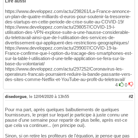
Lire aussi
https://www.developpez.com/actu/298261/La-France-annonce-
un-plan-de-quatre-milliards-d-euros-pour-soutenir-la-tresorerie-
des-startups-en-cette-periode-de-crise-suite-au-COVID-19/
https://www.developpez.com/actu/298057/COVID-19-l-
utilisation-des-VPN-explose-suite-a-une-hausse-considerable-
du-teletravail-ainsi-que-de-l-utilisation-des-services-de-
divertissement-qui-appliquent-des-restrictions-geographiques/
https://www.developpez.com/actu/299007/COVID-19-la-
France-confirme-que-l-option-du-tracage-des-smartphones-est-
sur-la-table-l-utilisation-d-une-telle-application-se-fera-sur-la-
base-du-volontariat/
https://www.developpez.com/actu/297252/Coronavirus-les-
operateurs-francais-pourraient-reduire-la-bande-passante-vers-
des-sites-comme-Netflix-et-YouTube-au-profit-du-teletravail/
4
0
disedorgue
,
le 12/04/2020 à 13h55
#2
Pour ma part, après quelques balbutiements de quelques
fournisseurs, le projet sur lequel je participe à juste connu une
pause d'une semaine pour repartir de plus belle, après est-ce
que cela va continuer... (en principe oui).
Sinon, si on retire les profiteurs de l'équation, je pense que pas