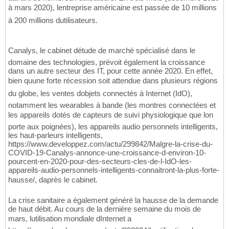
à mars 2020), lentreprise américaine est passée de 10 millions
à 200 millions dutilisateurs.
Canalys, le cabinet détude de marché spécialisé dans le
domaine des technologies, prévoit également la croissance
dans un autre secteur des IT, pour cette année 2020. En effet,
bien quune forte récession soit attendue dans plusieurs régions
du globe, les ventes dobjets connectés à Internet (IdO),
notamment les wearables à bande (les montres connectées et
les appareils dotés de capteurs de suivi physiologique que lon
porte aux poignées), les appareils audio personnels intelligents,
les haut-parleurs intelligents,
https://www.developpez.com/actu/299842/Malgre-la-crise-du-
COVID-19-Canalys-annonce-une-croissance-d-environ-10-
pourcent-en-2020-pour-des-secteurs-cles-de-l-IdO-les-
appareils-audio-personnels-intelligents-connaitront-la-plus-forte-
hausse/, daprès le cabinet.
La crise sanitaire a également généré la hausse de la demande
de haut débit. Au cours de la dernière semaine du mois de
mars, lutilisation mondiale dInternet a