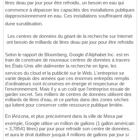
litres deau par jour pour être refroidis, un besoin en eau qui
commence à dépasser les capacités des installations publiques
dapprovisionnement en eau. Ces installations souffriraient déjà
dune surutilisation.
Les centres de données du géant de la recherche sur Internet
ont besoin de milliards de litres deau par jour pour être refroidis
Selon le rapport de Bloomberg, Google d'Alphabet Inc. est en
train de construire de nouveaux centres de données à travers
les États-Unis afin dalimenter la recherche en ligne, les
services du cloud et la publicité sur le Web. L'entreprise se
vante depuis des années que ces énormes entrepôts remplis
d'ordinateurs sont économes en énergie et respectueux de
l'environnement. Mais il y a un coût que l'entreprise essaie de
garder secret. Ses milliers de centres de données utilisent des
milliards de litres d'eau, et ce parfois dans des zones sèches
qui luttent pour conserver cette ressource publique limitée.
En lArizona, et plus précisément dans la ville de Mesa par
exemple, Google utilise un million de gallons (1 gallon américain
= 3,78541 litres) par jour pour refroidir son centre de données,
et aura le droit dutiliser jusquà 4 millions de gallons par jour si