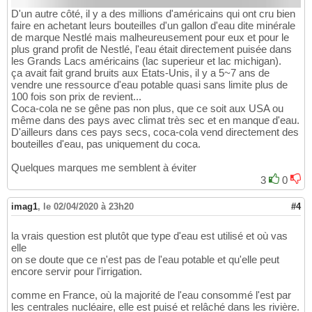
D'un autre côté, il y a des millions d'américains qui ont cru bien
faire en achetant leurs bouteilles d'un gallon d'eau dite minérale
de marque Nestlé mais malheureusement pour eux et pour le
plus grand profit de Nestlé, l'eau était directement puisée dans
les Grands Lacs américains (lac superieur et lac michigan).
ça avait fait grand bruits aux Etats-Unis, il y a 5~7 ans de
vendre une ressource d'eau potable quasi sans limite plus de
100 fois son prix de revient...
Coca-cola ne se gêne pas non plus, que ce soit aux USA ou
même dans des pays avec climat très sec et en manque d'eau.
D'ailleurs dans ces pays secs, coca-cola vend directement des
bouteilles d'eau, pas uniquement du coca.
Quelques marques me semblent à éviter
3
0
imag1
,
le 02/04/2020 à 23h20
#4
la vrais question est plutôt que type d'eau est utilisé et où vas
elle
on se doute que ce n'est pas de l'eau potable et qu'elle peut
encore servir pour l'irrigation.
comme en France, où la majorité de l'eau consommé l'est par
les centrales nucléaire, elle est puisé et relâché dans les rivière.