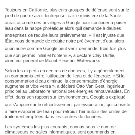
Toujours en Californie, plusieurs groupes de défense sont sur le
pied de guerre avec lentreprise, car le ministère de la Santé
aurait accordé des privilèges à Google pour continuer à puiser
leau dans la nappe phréatique alors quil demande à dautres
entreprises de réduire leurs prélèvements. « Il est injuste que
lÉtat nous demande de réduire notre prélèvement d'eau alors
quun autre comme Google peut venir demander trois fois plus
que son permis initial et l'obtenir », a déclaré Clay Duffie,
directeur général de Mount Pleasant Waterworks.
Selon les experts en centres de données, il y a généralement
un compromis entre l'utilisation de l'eau et de l'énergie. « Si la
consommation d'eau diminue, la consommation d'énergie
augmente et vice versa », a déclaré Otto Van Geet, ingénieur
principal au Laboratoire national des énergies renouvelables. En
effet, dans son rapport sur lenvironnement, Google a expliqué
quil s'appuie sur le refroidissement par évaporation, qui consiste
à faire évaporer de l'eau pour refroidir l'air autour des unités de
traitement empilées dans les centres de données.
Les systèmes les plus courants, connus sous le nom de
climatiseurs de salles informatiques, sont gourmands en