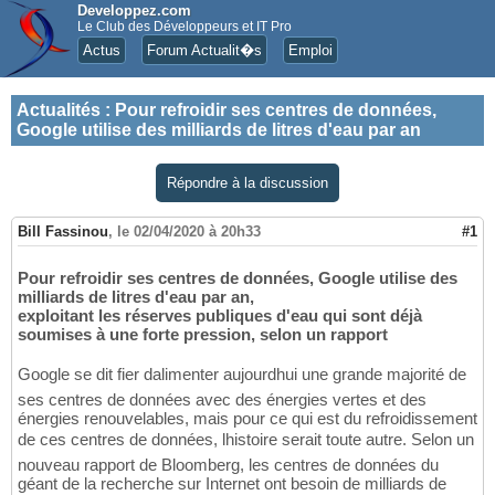
Developpez.com
Le Club des Développeurs et IT Pro
Actus
Forum Actualit�s
Emploi
Actualités
:
Pour refroidir ses centres de données,
Google utilise des milliards de litres d'eau par an
Répondre à la discussion
Bill Fassinou
,
le 02/04/2020 à 20h33
#1
Pour refroidir ses centres de données, Google utilise des
milliards de litres d'eau par an,
exploitant les réserves publiques d'eau qui sont déjà
soumises à une forte pression, selon un rapport
Google se dit fier dalimenter aujourdhui une grande majorité de
ses centres de données avec des énergies vertes et des
énergies renouvelables, mais pour ce qui est du refroidissement
de ces centres de données, lhistoire serait toute autre. Selon un
nouveau rapport de Bloomberg, les centres de données du
géant de la recherche sur Internet ont besoin de milliards de