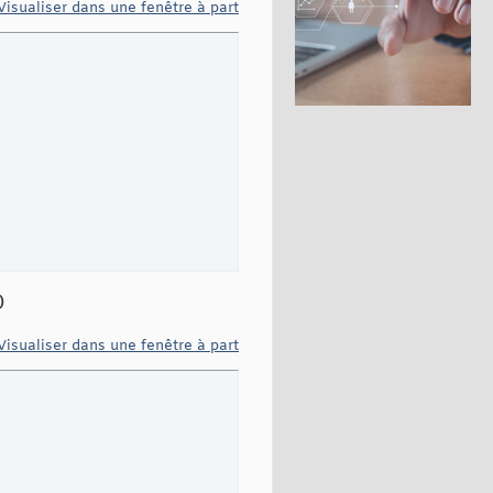
Visualiser dans une fenêtre à part


)
Height-
1
)
, PanelChart.Canvas,lRect
)
;

Visualiser dans une fenêtre à part