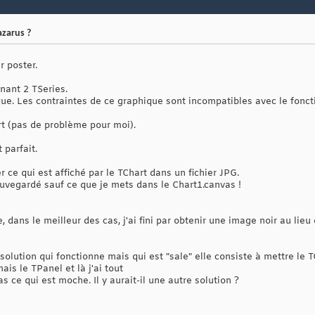
azarus ?
r poster.
enant 2 TSeries.
que. Les contraintes de ce graphique sont incompatibles avec le fonc
rt (pas de problème pour moi).
 parfait.
 ce qui est affiché par le TChart dans un fichier JPG.
 sauvegardé sauf ce que je mets dans le Chart1.canvas !
 dans le meilleur des cas, j'ai fini par obtenir une image noir au lieu
e solution qui fonctionne mais qui est "sale" elle consiste à mettre le
is le TPanel et là j'ai tout
 ce qui est moche. Il y aurait-il une autre solution ?