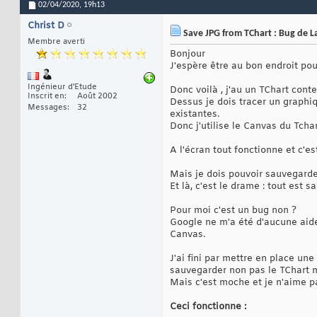
02/04/2020,
19h13
Christ D
Save JPG from TChart : Bug de L
Membre averti
Bonjour
J'espère être au bon endroit pou
Ingénieur d'Etude
Donc voilà , j'au un TChart cont
Inscrit en
Août 2002
Dessus je dois tracer un graphi
Messages
32
existantes.
Donc j'utilise le Canvas du Tcha
A l'écran tout fonctionne et c'est
Mais je dois pouvoir sauvegarder
Et là, c'est le drame : tout est
Pour moi c'est un bug non ?
Google ne m'a été d'aucune aide,
Canvas.
J'ai fini par mettre en place un
sauvegarder non pas le TChart ma
Mais c'est moche et je n'aime pas
Ceci fonctionne :