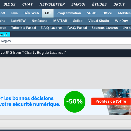
BLOGS
CHAT
NEWSLETTER
EMPLOI
ÉTUDES
DROIT
oft
Java
Dév. Web
EDI
Programmation
SGBD
Office
Mobiles
ains
LabVIEW
NetBeans
MATLAB
Scilab
Visual Studio
WinDev
zarus
Tutoriels Pascal
F.A.Q. Lazarus
F.A.Q. Pascal
Sources Lazarus
Livre
ent !
Règles
ve JPG from TChart : Bug de Lazarus ?