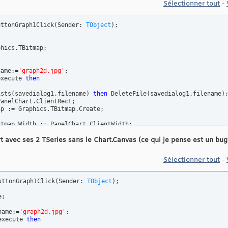
Sélectionner tout
-
uttonGraph1Click
(
Sender: 
TObject
)
hics.TBitmap;

name:=
'graph2d.jpg'
;

execute 
then
ists
(
savedialog1.filename
)
then
 DeleteFile
(
savedialog1.filename
)
;
anelChart.ClientRect;

p := Graphics.TBitmap.Create;

tmap.Width := PanelChart.ClientWidth;

tmap.Height := PanelChart.ClientHeight;

t avec ses 2 TSeries sans le Chart.Canvas (ce qui je pense est un bug
itmap.Canvas.CopyRect
(
 Rect
(
0
,
0
,lFormBitmap.Width-
1
,lFormBitmap.
PEGImage.Create;

Sélectionner tout
-
sign
(
lFormBitmap
)
;

mpressionQuality:=
90
;

vetofile
(
savedialog1.filename
)
;

uttonGraph1Click
(
Sender: 
TObject
)
y
e;

name:=
'graph2d.jpg'
;

map.Free;

execute 
then