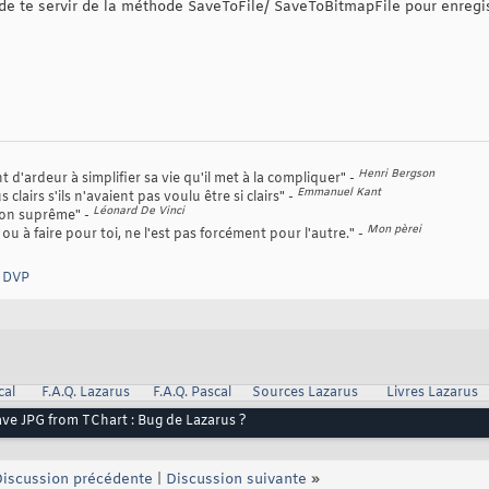
) de te servir de la méthode SaveToFile/ SaveToBitmapFile pour enregi
Henri Bergson
d'ardeur à simplifier sa vie qu'il met à la compliquer" -
Emmanuel Kant
 clairs s'ils n'avaient pas voulu être si clairs" -
Léonard De Vinci
tion suprême" -
Mon pèrei
ou à faire pour toi, ne l'est pas forcément pour l'autre." -
e DVP
cal
F.A.Q. Lazarus
F.A.Q. Pascal
Sources Lazarus
Livres Lazarus
ve JPG from TChart : Bug de Lazarus ?
iscussion précédente
|
Discussion suivante
»