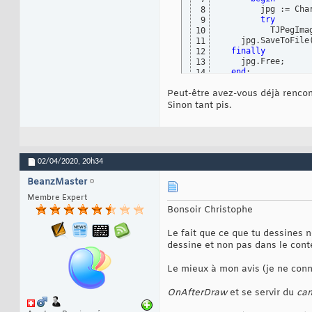
end
28
        jpg := Cha
8
end
;
29
try
9
          TJPegIma
10
    jpg.SaveToFile
11
finally
12
    jpg.Free;

13
end
14
end
;
15
Peut-être avez-vous déjà rencon
Sinon tant pis.
02/04/2020,
20h34
BeanzMaster
Membre Expert
Bonsoir Christophe
Le fait que ce que tu dessines n
dessine et non pas dans le cont
Le mieux à mon avis (je ne conna
OnAfterDraw
et se servir du
ca