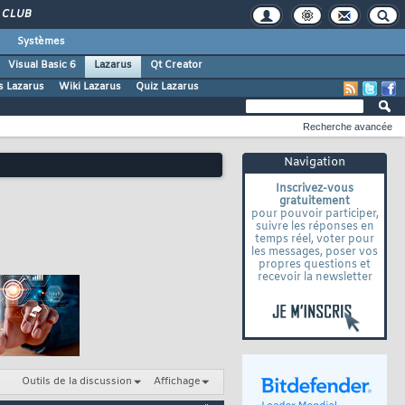
CLUB
Systèmes
Visual Basic 6
Lazarus
Qt Creator
s Lazarus
Wiki Lazarus
Quiz Lazarus
Recherche avancée
Navigation
Inscrivez-vous
gratuitement
pour pouvoir participer,
suivre les réponses en
temps réel, voter pour
les messages, poser vos
propres questions et
recevoir la newsletter
Outils de la discussion
Affichage