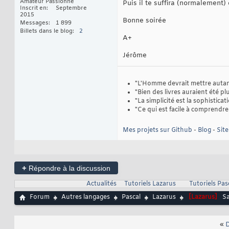
Amateur Passionné
Puis il te suffira (normalement
Inscrit en
Septembre
2015
Bonne soirée
Messages
1 899
Billets dans le blog
2
A+
Jérôme
"L'Homme devrait mettre autant 
"Bien des livres auraient été plus
"La simplicité est la sophistica
"Ce qui est facile à comprendre 
Mes projets sur Github
-
Blog
-
Sit
+
Répondre à la discussion
Actualités
Tutoriels Lazarus
Tutoriels Pas
Forum
Autres langages
Pascal
Lazarus
[Lazarus]
Sa
«
D