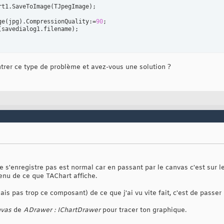
rt1.SaveToImage
(
TJpegImage
)
;

ge
(
jpg
)
.CompressionQuality:=
90
; 

(
savedialog1.filename
)
;

trer ce type de problème et avez-vous une solution ?
e s'enregistre pas est normal car en passant par le canvas c'est sur l
enu de ce que TAChart affiche.
is pas trop ce composant) de ce que j'ai vu vite fait, c'est de passe
nvas
de
ADrawer : IChartDrawer
pour tracer ton graphique.