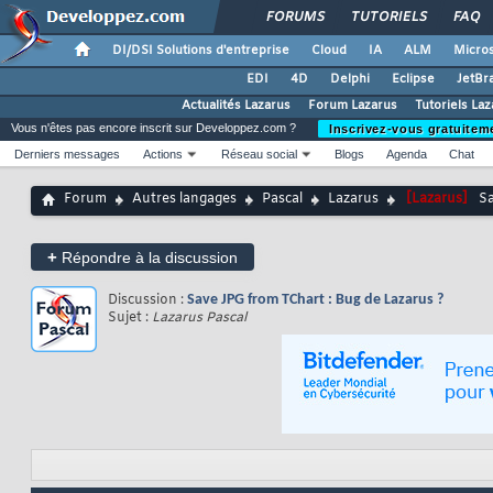
FORUMS
TUTORIELS
FAQ
DI/DSI Solutions d'entreprise
Cloud
IA
ALM
Micros
EDI
4D
Delphi
Eclipse
JetBr
Actualités Lazarus
Forum Lazarus
Tutoriels La
Vous n'êtes pas encore inscrit sur Developpez.com ?
Inscrivez-vous gratuitem
Derniers messages
Actions
Réseau social
Blogs
Agenda
Chat
Forum
Autres langages
Pascal
Lazarus
[Lazarus]
Sa
+
Répondre à la discussion
Discussion :
Save JPG from TChart : Bug de Lazarus ?
Sujet :
Lazarus Pascal