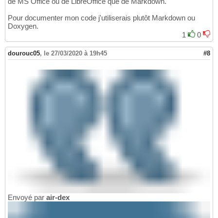
de MS Office ou de LibreOffice que de Markdown.
Pour documenter mon code j'utiliserais plutôt Markdown ou
Doxygen.
1
0
dourouc05
,
le 27/03/2020 à 19h45
#8
Envoyé par
air-dex