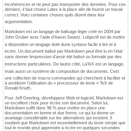
incohérences et ne peut pas transporter des données. Pour ces
derniers, il faut choisir Latex à la place afin de fournir un travail
correct. Voici certaines choses quils disent dans leur
argumentation.
Markdown est un langage de balisage léger créé en 2004 par
John Gruber avec l'aide d'Aaron Swartz. Lobjectif est de mettre
à disposition un langage doté dune syntaxe facile à lire et à
écrire. Un document balisé par Markdown peut être lu en l'état
sans donner limpression d'avoir été balisé ou formaté par des
instructions particulières. De lautre côté, LaTeX est un langage,
mais aussi un système de composition de documents. Cest
une collection de macro-commandes qui cherchent à faciliter et
à améliorer l'utilisation du « processeur de texte » TeX de
Donald Knuth.
Pour Jeff Geerling, développeur Web et logiciel, Markdown est
un excellent choix pour écrire son document. Selon lui,
Markdown suffit dans 98 % pour mettre en place une
documentation en bonne et due forme, ce qui lui donne un
avantage considérable sur les alternatives qui existent. Il
soutient que Markdown est essentiellement du texte simple que
tout le monde peut apprendre à écrire en quelques secondes