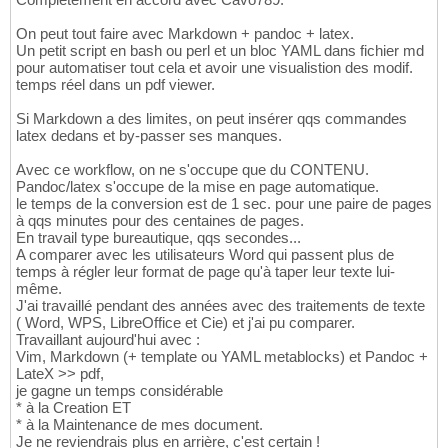
On peut tout faire avec Markdown + pandoc + latex.
Un petit script en bash ou perl et un bloc YAML dans fichier md
pour automatiser tout cela et avoir une visualistion des modif.
temps réel dans un pdf viewer.
Si Markdown a des limites, on peut insérer qqs commandes
latex dedans et by-passer ses manques.
Avec ce workflow, on ne s'occupe que du CONTENU.
Pandoc/latex s'occupe de la mise en page automatique.
le temps de la conversion est de 1 sec. pour une paire de pages
à qqs minutes pour des centaines de pages.
En travail type bureautique, qqs secondes...
A comparer avec les utilisateurs Word qui passent plus de
temps à régler leur format de page qu'à taper leur texte lui-
même.
J'ai travaillé pendant des années avec des traitements de texte
( Word, WPS, LibreOffice et Cie) et j'ai pu comparer.
Travaillant aujourd'hui avec :
Vim, Markdown (+ template ou YAML metablocks) et Pandoc +
LateX >> pdf,
je gagne un temps considérable
* à la Creation ET
* à la Maintenance de mes document.
Je ne reviendrais plus en arrière, c'est certain !