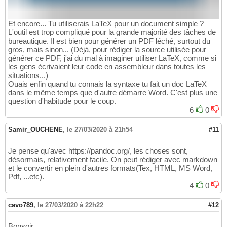
Et encore... Tu utiliserais LaTeX pour un document simple ?
L'outil est trop compliqué pour la grande majorité des tâches de
bureautique. Il est bien pour générer un PDF léché, surtout du
gros, mais sinon... (Déjà, pour rédiger la source utilisée pour
générer ce PDF, j'ai du mal à imaginer utiliser LaTeX, comme si
les gens écrivaient leur code en assembleur dans toutes les
situations...)
Ouais enfin quand tu connais la syntaxe tu fait un doc LaTeX
dans le même temps que d'autre démarre Word. C'est plus une
question d'habitude pour le coup.
6
0
Samir_OUCHENE
,
le 27/03/2020 à 21h54
#11
Je pense qu'avec https://pandoc.org/, les choses sont,
désormais, relativement facile. On peut rédiger avec markdown
et le convertir en plein d'autres formats(Tex, HTML, MS Word,
Pdf, ...etc).
4
0
cavo789
,
le 27/03/2020 à 22h22
#12
Bonsoir