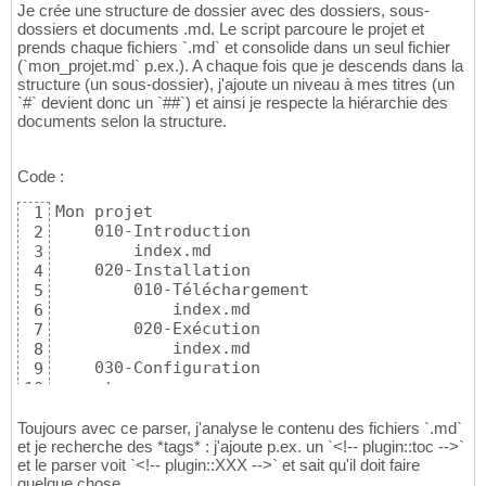
Je crée une structure de dossier avec des dossiers, sous-
dossiers et documents .md. Le script parcoure le projet et
prends chaque fichiers `.md` et consolide dans un seul fichier
(`mon_projet.md` p.ex.). A chaque fois que je descends dans la
structure (un sous-dossier), j'ajoute un niveau à mes titres (un
`#` devient donc un `##`) et ainsi je respecte la hiérarchie des
documents selon la structure.
Code :
Mon projet

1
    010-Introduction

2
        index.md

3
    020-Installation

4
        010-Téléchargement

5
            index.md

6
        020-Exécution

7
            index.md

8
    030-Configuration

9
    etc
10
11
Toujours avec ce parser, j'analyse le contenu des fichiers `.md`
et je recherche des *tags* : j'ajoute p.ex. un `<!-- plugin::toc -->`
et le parser voit `<!-- plugin::XXX -->` et sait qu'il doit faire
quelque chose.