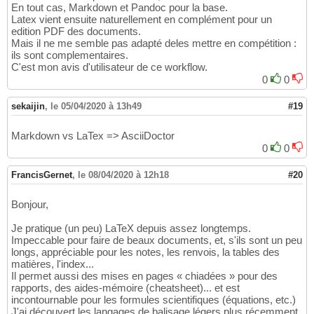
En tout cas, Markdown et Pandoc pour la base.
Latex vient ensuite naturellement en complément pour un
edition PDF des documents.
Mais il ne me semble pas adapté deles mettre en compétition :
ils sont complementaires.
C'est mon avis d'utilisateur de ce workflow.
0
0
sekaijin
,
le 05/04/2020 à 13h49
#19
Markdown vs LaTex => AsciiDoctor
0
0
FrancisGernet
,
le 08/04/2020 à 12h18
#20
Bonjour,
Je pratique (un peu) LaTeX depuis assez longtemps.
Impeccable pour faire de beaux documents, et, s'ils sont un peu
longs, appréciable pour les notes, les renvois, la tables des
matières, l'index...
Il permet aussi des mises en pages « chiadées » pour des
rapports, des aides-mémoire (cheatsheet)... et est
incontournable pour les formules scientifiques (équations, etc.)
J'ai découvert les langages de balisage légers plus récemment,