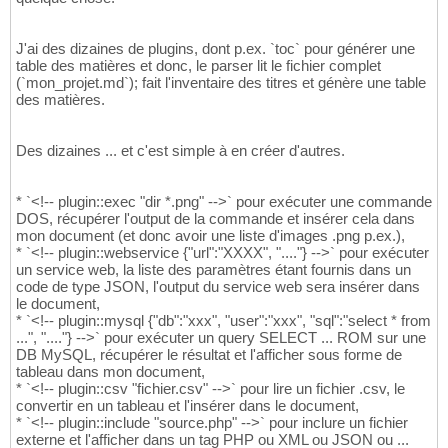
J'ai des dizaines de plugins, dont p.ex. `toc` pour générer une
table des matières et donc, le parser lit le fichier complet
(`mon_projet.md`); fait l'inventaire des titres et génère une table
des matières.
Des dizaines ... et c'est simple à en créer d'autres.
* `<!-- plugin::exec "dir *.png" -->` pour exécuter une commande
DOS, récupérer l'output de la commande et insérer cela dans
mon document (et donc avoir une liste d'images .png p.ex.),
* `<!-- plugin::webservice {"url":"XXXX", "...."} -->` pour exécuter
un service web, la liste des paramètres étant fournis dans un
code de type JSON, l'output du service web sera insérer dans
le document,
* `<!-- plugin::mysql {"db":"xxx", "user":"xxx", "sql":"select * from
...", "...."} -->` pour exécuter un query SELECT ... ROM sur une
DB MySQL, récupérer le résultat et l'afficher sous forme de
tableau dans mon document,
* `<!-- plugin::csv "fichier.csv" -->` pour lire un fichier .csv, le
convertir en un tableau et l'insérer dans le document,
* `<!-- plugin::include "source.php" -->` pour inclure un fichier
externe et l'afficher dans un tag PHP ou XML ou JSON ou ...