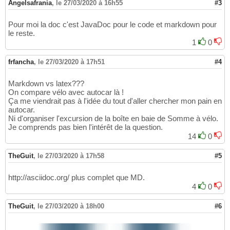
Angelsafrania
,
le 27/03/2020 à 16h55
#3
Pour moi la doc c'est JavaDoc pour le code et markdown pour
le reste.
1
0
frfancha
,
le 27/03/2020 à 17h51
#4
Markdown vs latex???
On compare vélo avec autocar là !
Ça me viendrait pas à l'idée du tout d'aller chercher mon pain en
autocar.
Ni d'organiser l'excursion de la boîte en baie de Somme à vélo.
Je comprends pas bien l'intérêt de la question.
14
0
TheGuit
,
le 27/03/2020 à 17h58
#5
http://asciidoc.org/ plus complet que MD.
4
0
TheGuit
,
le 27/03/2020 à 18h00
#6