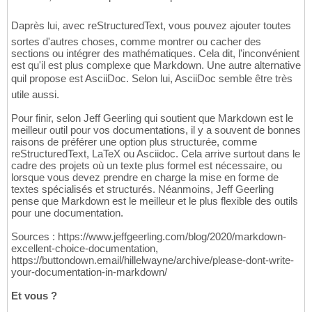
Daprès lui, avec reStructuredText, vous pouvez ajouter toutes
sortes d'autres choses, comme montrer ou cacher des
sections ou intégrer des mathématiques. Cela dit, l'inconvénient
est qu'il est plus complexe que Markdown. Une autre alternative
quil propose est AsciiDoc. Selon lui, AsciiDoc semble être très
utile aussi.
Pour finir, selon Jeff Geerling qui soutient que Markdown est le
meilleur outil pour vos documentations, il y a souvent de bonnes
raisons de préférer une option plus structurée, comme
reStructuredText, LaTeX ou Asciidoc. Cela arrive surtout dans le
cadre des projets où un texte plus formel est nécessaire, ou
lorsque vous devez prendre en charge la mise en forme de
textes spécialisés et structurés. Néanmoins, Jeff Geerling
pense que Markdown est le meilleur et le plus flexible des outils
pour une documentation.
Sources : https://www.jeffgeerling.com/blog/2020/markdown-
excellent-choice-documentation,
https://buttondown.email/hillelwayne/archive/please-dont-write-
your-documentation-in-markdown/
Et vous ?