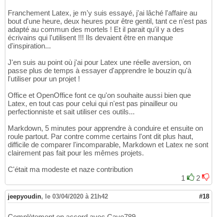
Franchement Latex, je m'y suis essayé, j'ai lâché l'affaire au
bout d'une heure, deux heures pour être gentil, tant ce n'est pas
adapté au commun des mortels ! Et il parait qu'il y a des
écrivains qui l'utilisent !!! Ils devaient être en manque
d'inspiration...
J'en suis au point où j'ai pour Latex une réelle aversion, on
passe plus de temps à essayer d'apprendre le bouzin qu'à
l'utiliser pour un projet !
Office et OpenOffice font ce qu'on souhaite aussi bien que
Latex, en tout cas pour celui qui n'est pas pinailleur ou
perfectionniste et sait utiliser ces outils...
Markdown, 5 minutes pour apprendre à conduire et ensuite on
roule partout. Par contre comme certains l'ont dit plus haut,
difficile de comparer l'incomparable, Markdown et Latex ne sont
clairement pas fait pour les mêmes projets.
C'était ma modeste et naze contribution
1
2
jeepyoudin
,
le 03/04/2020 à 21h42
#18
Complètement en accord avec Cavo789.