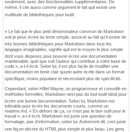
seulement, avec des fonctionnalités supplémentaires. De
même, il cite aussi comme argument le fait quil existe une
multitude de bibliothèques pour loutil.
« Le fait que le plus petit dénominateur commun de Markdown
soit je peux écrire du texte simple, associé au fait qu'il existe de
très bonnes bibliothèques pour Markdown dans tous les
langages imaginables, signifie quil est le moyen le plus simple
dont vous disposez pour pouvoir écrire une documentation
maintenable, quel que soit l'auteur qui contribue à votre base de
code », a-t-il écrit. Selon lui, il est plus facile de modifier une
documentation en texte clair quune autre écrite dans un format
spécifique, moins populaire et nécessitant plus de spécificité.
Cependant, selon HIllel Wayne, un programmeur et conseillé en
méthodes formelles, Markdown nest pas du tout loutil idéal pour
écrire une bonne documentation. Selon lui, Markdown est
tolérable pour écrire les documents courts, comme un
readme.md. « En dehors de ça, ce n'est pas le bon outil pour le
travail », a-t-il écrit. Markdown est juste une question de
formatage, pas d'information, selon lui. Autrement dit, cest juste
une façon décrire du HTML plus simple et plus beau. Les gens