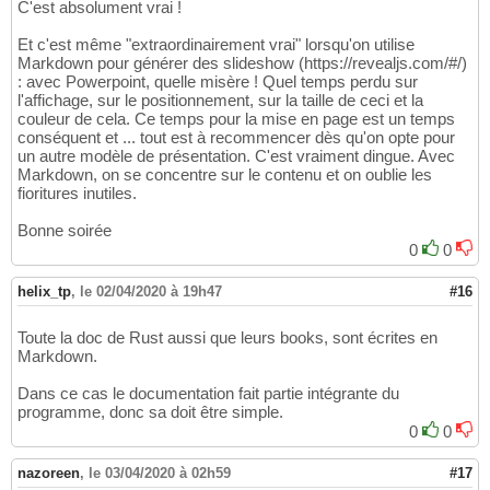
C'est absolument vrai !
Et c'est même "extraordinairement vrai" lorsqu'on utilise
Markdown pour générer des slideshow (https://revealjs.com/#/)
: avec Powerpoint, quelle misère ! Quel temps perdu sur
l'affichage, sur le positionnement, sur la taille de ceci et la
couleur de cela. Ce temps pour la mise en page est un temps
conséquent et ... tout est à recommencer dès qu'on opte pour
un autre modèle de présentation. C'est vraiment dingue. Avec
Markdown, on se concentre sur le contenu et on oublie les
fioritures inutiles.
Bonne soirée
0
0
helix_tp
,
le 02/04/2020 à 19h47
#16
Toute la doc de Rust aussi que leurs books, sont écrites en
Markdown.
Dans ce cas le documentation fait partie intégrante du
programme, donc sa doit être simple.
0
0
nazoreen
,
le 03/04/2020 à 02h59
#17