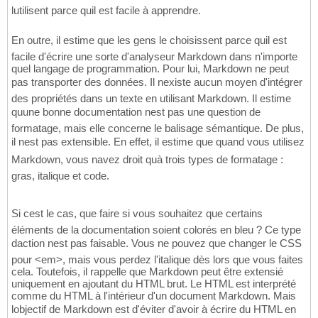
lutilisent parce quil est facile à apprendre.
En outre, il estime que les gens le choisissent parce quil est
facile d'écrire une sorte d'analyseur Markdown dans n'importe
quel langage de programmation. Pour lui, Markdown ne peut
pas transporter des données. Il nexiste aucun moyen d'intégrer
des propriétés dans un texte en utilisant Markdown. Il estime
quune bonne documentation nest pas une question de
formatage, mais elle concerne le balisage sémantique. De plus,
il nest pas extensible. En effet, il estime que quand vous utilisez
Markdown, vous navez droit quà trois types de formatage :
gras, italique et code.
Si cest le cas, que faire si vous souhaitez que certains
éléments de la documentation soient colorés en bleu ? Ce type
daction nest pas faisable. Vous ne pouvez que changer le CSS
pour <em>, mais vous perdez l'italique dès lors que vous faites
cela. Toutefois, il rappelle que Markdown peut être extensié
uniquement en ajoutant du HTML brut. Le HTML est interprété
comme du HTML à l'intérieur d'un document Markdown. Mais
lobjectif de Markdown est d'éviter d'avoir à écrire du HTML en