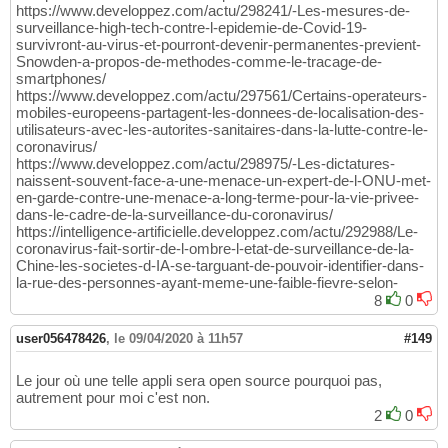
https://www.developpez.com/actu/298241/-Les-mesures-de-
surveillance-high-tech-contre-l-epidemie-de-Covid-19-
survivront-au-virus-et-pourront-devenir-permanentes-previent-
Snowden-a-propos-de-methodes-comme-le-tracage-de-
smartphones/
https://www.developpez.com/actu/297561/Certains-operateurs-
mobiles-europeens-partagent-les-donnees-de-localisation-des-
utilisateurs-avec-les-autorites-sanitaires-dans-la-lutte-contre-le-
coronavirus/
https://www.developpez.com/actu/298975/-Les-dictatures-
naissent-souvent-face-a-une-menace-un-expert-de-l-ONU-met-
en-garde-contre-une-menace-a-long-terme-pour-la-vie-privee-
dans-le-cadre-de-la-surveillance-du-coronavirus/
https://intelligence-artificielle.developpez.com/actu/292988/Le-
coronavirus-fait-sortir-de-l-ombre-l-etat-de-surveillance-de-la-
Chine-les-societes-d-IA-se-targuant-de-pouvoir-identifier-dans-
la-rue-des-personnes-ayant-meme-une-faible-fievre-selon-
8
0
user056478426
,
le 09/04/2020 à 11h57
#149
Le jour où une telle appli sera open source pourquoi pas,
autrement pour moi c'est non.
2
0