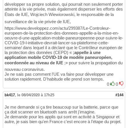
développer sa propre solution, qui pourrait non seulement porter
atteinte à la vie privée, mais également disperser les efforts des
États de lUE, Wojciech Wiewiorowski, le responsable de la
surveillance de la vie privée de lUE,
https://www.developpez.com/actu/299387/Le-Controleur-
europeen-de-la-protection-des-donnees-appelle-a-la-mise-en-
oeuvre-d-une-application-mobile-paneuropeenne-pour-suivre-le-
COVID-19-l-initiative-devrait-lancer-sa-plateforme-cette-
semaine/ dans lequel il a déclaré que le Contrôleur européen de
la protection des données (CEPD) «
;appelle à une
application mobile COVID-19 de modèle paneuropéen,
coordonnée au niveau de lUE
;» pour suivre la propagation du
nouveau coronavirus.
Je ne sais pas comment l'UE va faire pour développer une
solution rapidement. D'habitude elle prend son temps.
0
0
bk417
,
le 08/04/2020 à 17h25
#144
Je me demande si ça tire beaucoup sur la batterie, parce que
ça doit scanner en bluetooth sans arrêt j'imagine.
Je demande pour les applis qui sont en activité à Singapour et
autre, je sais bien qu'en France c'est encore à l'étape du projet.