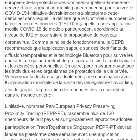
europeen-de-la-protection-des-donnees-appelle-a-la-mise-en-
oeuvre-d-une-application-mobile-paneuropeenne-pour-suivre-le-
COVID-19-l-initiative-devrait-lancer-sa-plateforme-cette-
semaine/ dans lequel il a déclaré que le Contrôleur européen de
la protection des données (CEPD) « ;appelle à une application
mobile COVID-19 de modèle paneuropéen, coordonnée au
niveau de lUE ;» pour suivre la propagation du nouveau
coronavirus. Comme principe de fonctionnement, le CEPD
recommande que lapplication sappuie sur des identifiants de
diffusion temporaires et la technologie Bluetooth pour suivre les
contacts, ce qui permettrait de protéger à la fois la confidentialité
et les données personnelles. En outre, pour rassurer davantage
les individus et les organismes de protection de la vie privée,
Wiewiorowski déclare « ;qu'idéalement, une coordination avec
lOrganisation mondiale de la santé devrait également avoir lieu,
afin de garantir la protection des données dès la conception
dans le monde entier ;».
Linitiative, nommée Pan-European Privacy Preserving
Proximity Tracing (PEPP-PT), rassemble plus de 130
chercheurs de huit pays et suit globalement lapproche adoptée
par lapplication TraceTogether de Singapour. PEPP-PT devrait
lancer sa plateforme cette semaine avec une application
allemande de suivi des contacts contre le coronavirus soutenue