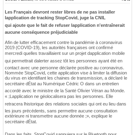
Les Français devront rester libres de ne pas installer
lapplication de tracking StopCovid, juge la CNIL
qui ajoute que le fait de refuser lapplication n'entraînerait
aucune conséquence préjudiciable
Afin de lutter efficacement contre la pandémie à coronavirus
2019 (COVID-19), les autorités françaises ont confirmé
mercredi quelles travaillaient sur un projet dapplication mobile
qui permettrait dalerter assez tôt les personnes ayant été en
contact avec une personne déclarée positive au coronavirus.
Nommée StopCovid, cette application vise à limiter la diffusion
du virus en identifiant les chaines de transmission, a déclaré le
secrétaire dÉtat au Numérique Cédric O dans un entretien
accordé avec le ministre de la Santé Olivier Véran au Monde.
« ;Lapplication ne géolocalisera pas les personnes. Elle
retracera lhistorique des relations sociales qui ont eu lieu dans
les jours précédents, sans permettre aucune consultation
extérieure ni transmettre aucune donnée ;», explique le
secrétaire dÉtat.
Dans les faits, StopCovid sappuiera sur le Bluetooth pour