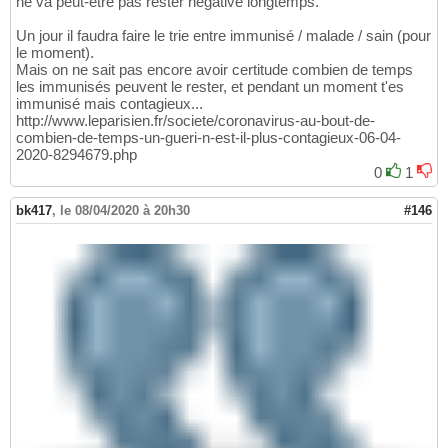
ne va peut-être pas rester négative longtemps.
Un jour il faudra faire le trie entre immunisé / malade / sain (pour
le moment).
Mais on ne sait pas encore avoir certitude combien de temps
les immunisés peuvent le rester, et pendant un moment t'es
immunisé mais contagieux...
http://www.leparisien.fr/societe/coronavirus-au-bout-de-
combien-de-temps-un-gueri-n-est-il-plus-contagieux-06-04-
2020-8294679.php
0
1
bk417
,
le 08/04/2020 à 20h30
#146