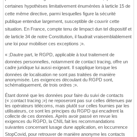
certaines hypothèses limitativement énumérées à larticle 15 de
cette même directive, parmi lesquelles figure la sécurité
publique entendue largement, susceptible de couvrir cette
situation. En France, compte tenu de limpact dun tel dispositif et
de larticle 34 de notre Constitution, il faudrait vraisemblablement
une loi pour mobiliser ces exceptions ;».
« ;Dautre part, le RGPD, applicable à tout traitement de
données personnelles, notamment de contact tracing, offre un
cadre juridique lui aussi exigeant. Il sapplique lorsque les
données de localisation ne sont pas traitées de manière
anonymisée. Les exigences découlant du RGPD sont,
schématiquement, de trois ordres ;».
Étant donné que les données pour faire du suivi de contacts
(« ;contact tracing ;») ne reposeront pas sur celles détenues par
les opérateurs télécoms, mais plutôt sur celles fournies par les
utilisateurs, ce sont les principes du RGPD qui encadrent la
collecte de ces données. Après avoir passé en revue les
exigences du RGPD, la CNIL fait les recommandations
suivantes concernant lusage dune application, en loccurrence
StopCovid, pour retrouver de manière anonyme les contacts