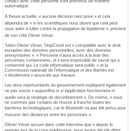
contact avec cette personne sont prévenus de manière
automatique.
À lheure actuelle, « aucune décision nest prise » et cela
dépendra de « si les scientifiques nous disent que cela peut
nous aider à lutter contre la propagation de lépidémie », prévient
de son côté Olivier Véran.
Selon Olivier Véran, StopCovid est « compatible avec le droit
européen des données personnelles, avec des données
anonymisées ». « Personne n'aura accès à la liste des
personnes contaminées, et il sera impossible de savoir qui a
contaminé qui. Le code informatique sera public » et la
Commission nationale de l'informatique et des libertés est
« étroitement » associée aux travaux.
Les deux représentants du gouvernement expliquent également
ne pas savoir « aujourdhui ni si lapplication fonctionnera ni
quelle sera la stratégie de déconfinement ». De même, « nous
ne sommes pas certains de réussir à franchir toutes les
barrières technologiques, car le Bluetooth na pas été prévu pour
mesurer des distances entre les personnes ».
Olivier Véran assure dans cette interview que « depuis le
premier jour de la crise épidémique, nous avons décidé dêtre