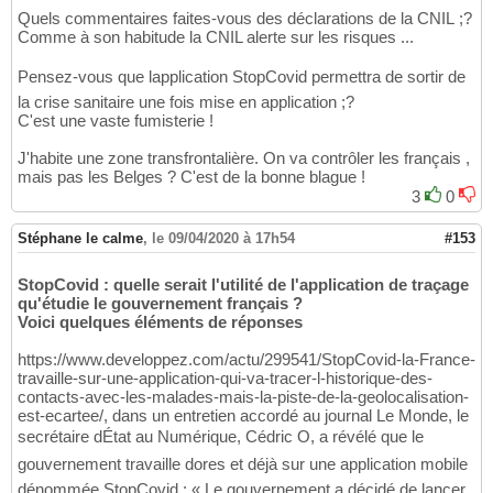
Quels commentaires faites-vous des déclarations de la CNIL ;?
Comme à son habitude la CNIL alerte sur les risques ...
Pensez-vous que lapplication StopCovid permettra de sortir de
la crise sanitaire une fois mise en application ;?
C'est une vaste fumisterie !
J'habite une zone transfrontalière. On va contrôler les français ,
mais pas les Belges ? C'est de la bonne blague !
3
0
Stéphane le calme
,
le 09/04/2020 à 17h54
#153
StopCovid : quelle serait l'utilité de l'application de traçage
qu'étudie le gouvernement français ?
Voici quelques éléments de réponses
https://www.developpez.com/actu/299541/StopCovid-la-France-
travaille-sur-une-application-qui-va-tracer-l-historique-des-
contacts-avec-les-malades-mais-la-piste-de-la-geolocalisation-
est-ecartee/, dans un entretien accordé au journal Le Monde, le
secrétaire dÉtat au Numérique, Cédric O, a révélé que le
gouvernement travaille dores et déjà sur une application mobile
dénommée StopCovid : « Le gouvernement a décidé de lancer