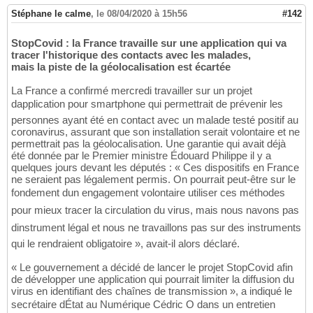
Stéphane le calme
,
le 08/04/2020 à 15h56
#142
StopCovid : la France travaille sur une application qui va
tracer l'historique des contacts avec les malades,
mais la piste de la géolocalisation est écartée
La France a confirmé mercredi travailler sur un projet
dapplication pour smartphone qui permettrait de prévenir les
personnes ayant été en contact avec un malade testé positif au
coronavirus, assurant que son installation serait volontaire et ne
permettrait pas la géolocalisation. Une garantie qui avait déjà
été donnée par le Premier ministre Édouard Philippe il y a
quelques jours devant les députés : « Ces dispositifs en France
ne seraient pas légalement permis. On pourrait peut-être sur le
fondement dun engagement volontaire utiliser ces méthodes
pour mieux tracer la circulation du virus, mais nous navons pas
dinstrument légal et nous ne travaillons pas sur des instruments
qui le rendraient obligatoire », avait-il alors déclaré.
« Le gouvernement a décidé de lancer le projet StopCovid afin
de développer une application qui pourrait limiter la diffusion du
virus en identifiant des chaînes de transmission », a indiqué le
secrétaire dÉtat au Numérique Cédric O dans un entretien