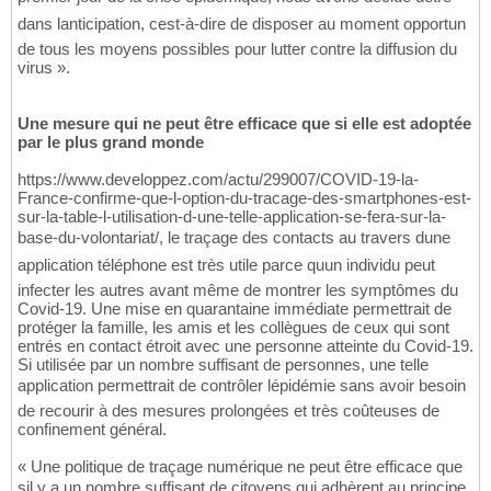
dans lanticipation, cest-à-dire de disposer au moment opportun
de tous les moyens possibles pour lutter contre la diffusion du
virus ».
Une mesure qui ne peut être efficace que si elle est adoptée
par le plus grand monde
https://www.developpez.com/actu/299007/COVID-19-la-
France-confirme-que-l-option-du-tracage-des-smartphones-est-
sur-la-table-l-utilisation-d-une-telle-application-se-fera-sur-la-
base-du-volontariat/, le traçage des contacts au travers dune
application téléphone est très utile parce quun individu peut
infecter les autres avant même de montrer les symptômes du
Covid-19. Une mise en quarantaine immédiate permettrait de
protéger la famille, les amis et les collègues de ceux qui sont
entrés en contact étroit avec une personne atteinte du Covid-19.
Si utilisée par un nombre suffisant de personnes, une telle
application permettrait de contrôler lépidémie sans avoir besoin
de recourir à des mesures prolongées et très coûteuses de
confinement général.
« Une politique de traçage numérique ne peut être efficace que
sil y a un nombre suffisant de citoyens qui adhèrent au principe