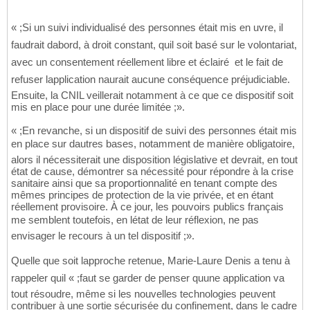
« ;Si un suivi individualisé des personnes était mis en uvre, il
faudrait dabord, à droit constant, quil soit basé sur le volontariat,
avec un consentement réellement libre et éclairé  et le fait de
refuser lapplication naurait aucune conséquence préjudiciable.
Ensuite, la CNIL veillerait notamment à ce que ce dispositif soit
mis en place pour une durée limitée ;».
« ;En revanche, si un dispositif de suivi des personnes était mis
en place sur dautres bases, notamment de manière obligatoire,
alors il nécessiterait une disposition législative et devrait, en tout
état de cause, démontrer sa nécessité pour répondre à la crise
sanitaire ainsi que sa proportionnalité en tenant compte des
mêmes principes de protection de la vie privée, et en étant
réellement provisoire. À ce jour, les pouvoirs publics français
me semblent toutefois, en létat de leur réflexion, ne pas
envisager le recours à un tel dispositif ;».
Quelle que soit lapproche retenue, Marie-Laure Denis a tenu à
rappeler quil « ;faut se garder de penser quune application va
tout résoudre, même si les nouvelles technologies peuvent
contribuer à une sortie sécurisée du confinement, dans le cadre