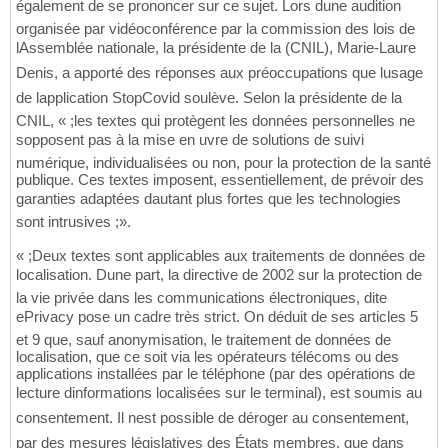
également de se prononcer sur ce sujet. Lors dune audition
organisée par vidéoconférence par la commission des lois de
lAssemblée nationale, la présidente de la (CNIL), Marie-Laure
Denis, a apporté des réponses aux préoccupations que lusage
de lapplication StopCovid soulève. Selon la présidente de la
CNIL, « ;les textes qui protègent les données personnelles ne
sopposent pas à la mise en uvre de solutions de suivi
numérique, individualisées ou non, pour la protection de la santé
publique. Ces textes imposent, essentiellement, de prévoir des
garanties adaptées dautant plus fortes que les technologies
sont intrusives ;».
« ;Deux textes sont applicables aux traitements de données de
localisation. Dune part, la directive de 2002 sur la protection de
la vie privée dans les communications électroniques, dite
ePrivacy pose un cadre très strict. On déduit de ses articles 5
et 9 que, sauf anonymisation, le traitement de données de
localisation, que ce soit via les opérateurs télécoms ou des
applications installées par le téléphone (par des opérations de
lecture dinformations localisées sur le terminal), est soumis au
consentement. Il nest possible de déroger au consentement,
par des mesures législatives des États membres, que dans