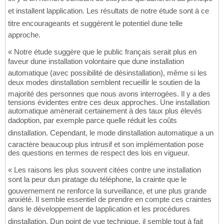
et installent lapplication. Les résultats de notre étude sont à ce
titre encourageants et suggèrent le potentiel dune telle
approche.
« Notre étude suggère que le public français serait plus en
faveur dune installation volontaire que dune installation
automatique (avec possibilité de désinstallation), même si les
deux modes dinstallation semblent recueillir le soutien de la
majorité des personnes que nous avons interrogées. Il y a des
tensions évidentes entre ces deux approches. Une installation
automatique amènerait certainement à des taux plus élevés
dadoption, par exemple parce quelle réduit les coûts
dinstallation. Cependant, le mode dinstallation automatique a un
caractère beaucoup plus intrusif et son implémentation pose
des questions en termes de respect des lois en vigueur.
« Les raisons les plus souvent citées contre une installation
sont la peur dun piratage du téléphone, la crainte que le
gouvernement ne renforce la surveillance, et une plus grande
anxiété. Il semble essentiel de prendre en compte ces craintes
dans le développement de lapplication et les procédures
dinstallation. Dun point de vue technique, il semble tout à fait