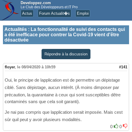
Developpez.com
Le Club des Développeurs et IT Pro
Actus
Forum Actualit�s
Emploi
Actualités
:
La fonctionnalité de suivi des contacts qui
a été inefficace pour contrer la Covid-19 vient d'être
désactivée
Répondre à la discussion
floyer
,
le 08/04/2020 à 10h59
#141
Oui, le principe de lapplication est de permettre un dépistage
ciblé. Sans dépistage, aucun intérêt. (À moins dimposer par
précaution, la quarantaine à ceux qui sont susceptibles dêtre
contaminés sans que cela soit garanti).
Je nai pas compris que lapplication serait imposée. Mais cest
sûr quil peut y avoir plusieurs modalités.
0
0