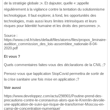
de la stratégie globale ;». Et dajouter, quelle « ;appelle
régulièrement à la vigilance contre la tentation du solutionnisme
technologique. Il faut explorer, à fond, les opportunités des
technologies, mais aussi leurs limites intrinsèques et leurs
risques pour lidentité humaine et les droits des personnes ;».
Source :
https://www.cnil.fr/sites/default/files/atoms/files/propos_liminaire-
audition_commission_des_lois-assemblee_nationale-8-04-
2020.pdf
Et vous ?
Quels commentaires faites-vous des déclarations de la CNIL ;?
Pensez-vous que lapplication StopCovid permettra de sortir de
la crise sanitaire une fois mise en application ;?
Voir aussi
https://www.developpez.com/actu/298901/Poutine-prend-des-
precautions-contre-le-coronavirus-alors-que-le-Kremlin-devoile-
une-application-de-suivi-qui-risque-de-transformer-Moscou-en-
camp-de-concentration-numerique/