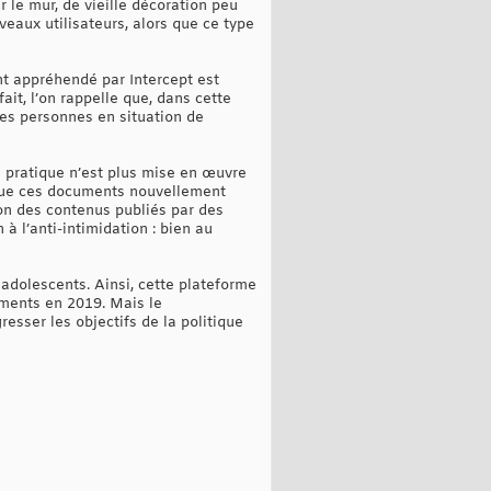
 le mur, de vieille décoration peu
eaux utilisateurs, alors que ce type
nt appréhendé par Intercept est
ait, l’on rappelle que, dans cette
des personnes en situation de
te pratique n’est plus mise en œuvre
 que ces documents nouvellement
on des contenus publiés par des
 l’anti-intimidation : bien au
adolescents. Ainsi, cette plateforme
ements en 2019. Mais le
sser les objectifs de la politique