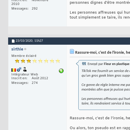
Inscrit en
Novembre
personnes dignes d'être montré
2010
Messages
292
Les personnes affreuses qui hurl
tout simplement se taire, ils re
23/03/2020,
11h27
sirthie
Rassure-moi, c'est de l'ironie, he
Membre éclairé
Envoyé par
Fleur en plastique
TikTok me fournit un service de 
Intégrateur Web
qu'un gros geek bien gras suppur
Inscrit en
Août 2012
Messages
274
Ce genre de règle interne me par
montrées afin que je puisse pa
Les personnes affreuses qui hurl
taire, ils rendraient service à t
Rassure-moi, c'est de l'ironie, he
Ou alors, ton pseudo est en rappo