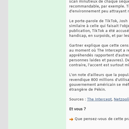
scan minutieux de chaque séquen
recommandable, par exemple. TikT
d’environnement peu attrayant n
Le porte-parole de TikTok, Josh
similaire à celle qui faisait l’o
publication, TikTok a été accusé
handicap, en surpoids, et par les
Gartner explique que cette censu
au moment où The Intercept a r
appréhendés rapportent d’autres
personnes laides et pauvres). De
contraire, l’accent est surtout m
L’on note d’ailleurs que la pop
revendique 800 millions d’utili
gouvernement américain se méfie
étrangère de Pékin.
Sources :
The Intercept
,
Netzpoli
Et vous ?
Que pensez-vous de cette pr