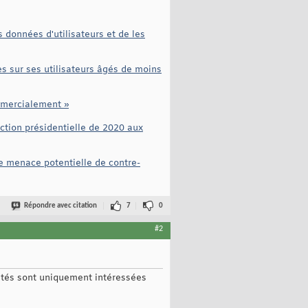
 données d'utilisateurs et de les
s sur ses utilisateurs âgés de moins
mmercialement »
ction présidentielle de 2020 aux
e menace potentielle de contre-
Répondre avec citation
7
0
#2
iétés sont uniquement intéressées