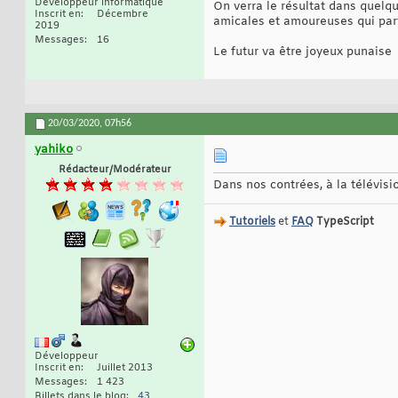
Développeur informatique
On verra le résultat dans quelqu
Inscrit en
Décembre
amicales et amoureuses qui parte
2019
Messages
16
Le futur va être joyeux punaise
20/03/2020,
07h56
yahiko
Rédacteur/Modérateur
Dans nos contrées, à la télévisi
Tutoriels
et
FAQ
TypeScript
Développeur
Inscrit en
Juillet 2013
Messages
1 423
Billets dans le blog
43