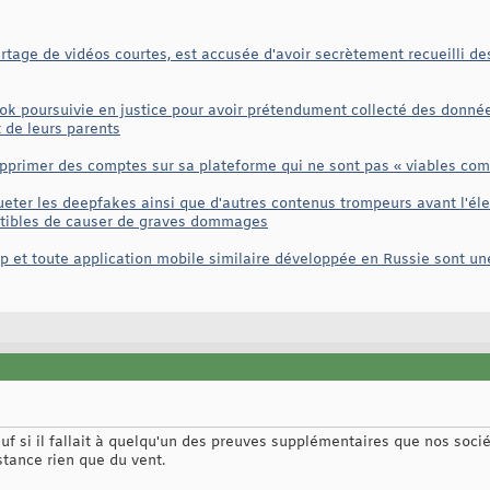
rtage de vidéos courtes, est accusée d'avoir secrètement recueilli des
Tok poursuivie en justice pour avoir prétendument collecté des donnée
 de leurs parents
upprimer des comptes sur sa plateforme qui ne sont pas « viables co
eter les deepfakes ainsi que d'autres contenus trompeurs avant l'éle
ptibles de causer de graves dommages
 et toute application mobile similaire développée en Russie sont un
auf si il fallait à quelqu'un des preuves supplémentaires que nos soc
stance rien que du vent.