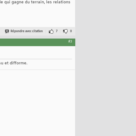
 qui gagne du terrain, les relations
Répondre avec citation
7
0
#3
su et difforme.