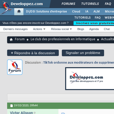
FORUMS
TUTORIELS
FAQ
DI/DSI Solutions d'entreprise
Cloud
IA
ALM
Micros
TUTORIELS
FAQ
WEBIN
Vous n'êtes pas encore inscrit sur Developpez.com ?
Inscrivez-vous gratuitem
Derniers messages
Actions
Réseau social
Blogs
Agenda
Chat
Forum
Le club des professionnels en informatique
Actualit
+
Signaler un problème
Répondre à la discussion
Discussion :
TikTok ordonne aux modérateurs de supprimer l
19/03/2020,
09h44
Victor Alisson