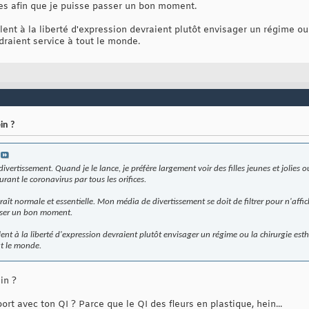
es afin que je puisse passer un bon moment.
ent à la liberté d'expression devraient plutôt envisager un régime ou 
ndraient service à tout le monde.
in ?
divertissement. Quand je le lance, je préfère largement voir des filles jeunes et jolie
ant le coronavirus par tous les orifices.
aît normale et essentielle. Mon média de divertissement se doit de filtrer pour n'affi
sser un bon moment.
ent à la liberté d'expression devraient plutôt envisager un régime ou la chirurgie est
out le monde.
in ?
rt avec ton QI ? Parce que le QI des fleurs en plastique, hein...