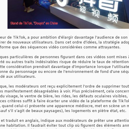
eur de TikTok, a pour ambition d’élargir davantage l’audience de son
irer de nouveaux utilisateurs. Dans cet ordre d’idées, la stratégie ado
ateforme que des séquences vidéo considérées comme attrayantes.
iques particulières de personnes figurant dans ces vidéos sont mises à 
é ou autres traits indésirables risque de réduire le taux de rétention
te considération prendrait davantage d’importance lorsque l’utilisateu
onne du personnage ou encore de l’environnement de fond d’une séque
é aux utilisateurs.
tique, les modérateurs ont reçu explicitement l’ordre de supprimer tout
s manifestement désagréables à voir. Plus précisément, cela concern
u visage, le ventre de bière, les rides, les défauts oculaires visibles
 ces critères suffit à faire écarter une vidéo de la plateforme de TikT
, quand celui-ci présente une apparence médiocre, met en scène un 
auf s’il s’agit de beaux paysages), les logements en piètre état, etc.
et traduit en anglais, indique aux modérateurs de prêter une attention
une habitation. Il faudrait éviter tout clip où figurent des éléments a