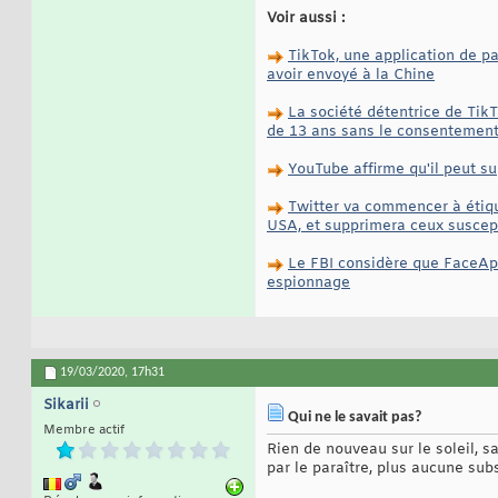
Voir aussi :
TikTok, une application de pa
avoir envoyé à la Chine
La société détentrice de Tik
de 13 ans sans le consentement
YouTube affirme qu'il peut s
Twitter va commencer à étiqu
USA, et supprimera ceux susce
Le FBI considère que FaceApp
espionnage
19/03/2020,
17h31
Sikarii
Qui ne le savait pas?
Membre actif
Rien de nouveau sur le soleil, s
par le paraître, plus aucune sub