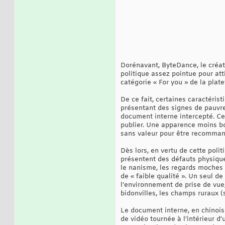
Dorénavant, ByteDance, le créat
politique assez pointue pour att
catégorie « For you » de la pl
De ce fait, certaines caractérist
présentant des signes de pauvret
document interne intercepté. Cet
publier. Une apparence moins b
sans valeur pour être recommand
Dès lors, en vertu de cette poli
présentent des défauts physique
le nanisme, les regards moches d
de « faible qualité ». Un seul de
l’environnement de prise de vue
bidonvilles, les champs ruraux (s
Le document interne, en chinois 
de vidéo tournée à l’intérieur d’