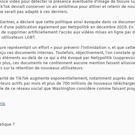
ce vidéo pour détecter la présence éventuelle d’image de fissure sur
ok devrait conserver un air ambitieux pour attirer et retenir de nouv
e serait pas adapté à ces derniers.
 Gartner, a déclaré que cette politique ainsi évoquée dans ce docume
bjet d’une publication également par Netzpolitik en décembre 2019. En f
 de supprimer artificiellement l’accès aux vidéos mises en ligne par 
 utilisateurs LGBT.
re représentait un effort « pour prévenir l’intimidation », et que cet
eçu ces documents internes. Toutefois, objectivement, l’on constate
 éléments au-delà de ce qui a été évoqué par Netzpolitik (suppressi
 plus, ces documents ne contiennent aucune mention faisant allusion à
is sur la rétention de nouveaux utilisateurs.
ularité de TikTok augmente exponentiellement, notamment auprès des 
sateurs actifs par mois et plus de 700 millions de nouveaux télécharg
 de ce réseau social que Washington considère comme faisant progre
tik
atique ?