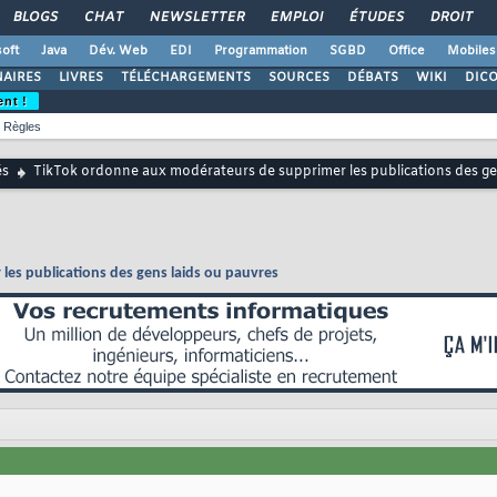
BLOGS
CHAT
NEWSLETTER
EMPLOI
ÉTUDES
DROIT
oft
Java
Dév. Web
EDI
Programmation
SGBD
Office
Mobiles
AIRES
LIVRES
TÉLÉCHARGEMENTS
SOURCES
DÉBATS
WIKI
DIC
ent !
Règles
és
TikTok ordonne aux modérateurs de supprimer les publications des ge
es publications des gens laids ou pauvres