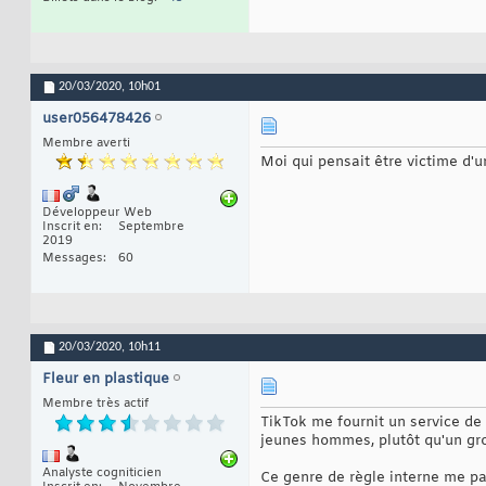
20/03/2020,
10h01
user056478426
Membre averti
Moi qui pensait être victime d'u
Développeur Web
Inscrit en
Septembre
2019
Messages
60
20/03/2020,
10h11
Fleur en plastique
Membre très actif
TikTok me fournit un service de 
jeunes hommes, plutôt qu'un gros
Analyste cogniticien
Ce genre de règle interne me par