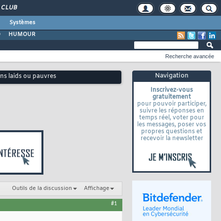
CLUB
Systèmes
O
HUMOUR
Recherche avancée
Navigation
ns laids ou pauvres
Inscrivez-vous
gratuitement
pour pouvoir participer,
suivre les réponses en
temps réel, voter pour
les messages, poser vos
propres questions et
recevoir la newsletter
Outils de la discussion
Affichage
#1