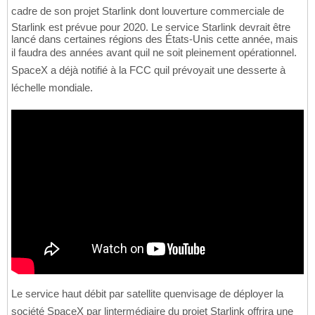
cadre de son projet Starlink dont louverture commerciale de
Starlink est prévue pour 2020. Le service Starlink devrait être
lancé dans certaines régions des États-Unis cette année, mais
il faudra des années avant quil ne soit pleinement opérationnel.
SpaceX a déjà notifié à la FCC quil prévoyait une desserte à
léchelle mondiale.
Le service haut débit par satellite quenvisage de déployer la
société SpaceX par lintermédiaire du projet Starlink offrira une