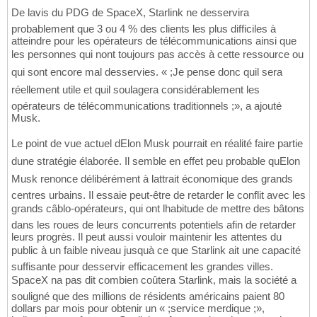
De lavis du PDG de SpaceX, Starlink ne desservira
probablement que 3 ou 4 % des clients les plus difficiles à
atteindre pour les opérateurs de télécommunications ainsi que
les personnes qui nont toujours pas accès à cette ressource ou
qui sont encore mal desservies. « ;Je pense donc quil sera
réellement utile et quil soulagera considérablement les
opérateurs de télécommunications traditionnels ;», a ajouté
Musk.
Le point de vue actuel dElon Musk pourrait en réalité faire partie
dune stratégie élaborée. Il semble en effet peu probable quElon
Musk renonce délibérément à lattrait économique des grands
centres urbains. Il essaie peut-être de retarder le conflit avec les
grands câblo-opérateurs, qui ont lhabitude de mettre des bâtons
dans les roues de leurs concurrents potentiels afin de retarder
leurs progrès. Il peut aussi vouloir maintenir les attentes du
public à un faible niveau jusquà ce que Starlink ait une capacité
suffisante pour desservir efficacement les grandes villes.
SpaceX na pas dit combien coûtera Starlink, mais la société a
souligné que des millions de résidents américains paient 80
dollars par mois pour obtenir un « ;service merdique ;»,