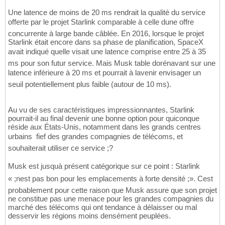
Une latence de moins de 20 ms rendrait la qualité du service
offerte par le projet Starlink comparable à celle dune offre
concurrente à large bande câblée. En 2016, lorsque le projet
Starlink était encore dans sa phase de planification, SpaceX
avait indiqué quelle visait une latence comprise entre 25 à 35
ms pour son futur service. Mais Musk table dorénavant sur une
latence inférieure à 20 ms et pourrait à lavenir envisager un
seuil potentiellement plus faible (autour de 10 ms).
Au vu de ses caractéristiques impressionnantes, Starlink
pourrait-il au final devenir une bonne option pour quiconque
réside aux États-Unis, notamment dans les grands centres
urbains  fief des grandes compagnies de télécoms, et
souhaiterait utiliser ce service ;?
Musk est jusquà présent catégorique sur ce point : Starlink
« ;nest pas bon pour les emplacements à forte densité ;». Cest
probablement pour cette raison que Musk assure que son projet
ne constitue pas une menace pour les grandes compagnies du
marché des télécoms qui ont tendance à délaisser ou mal
desservir les régions moins densément peuplées.