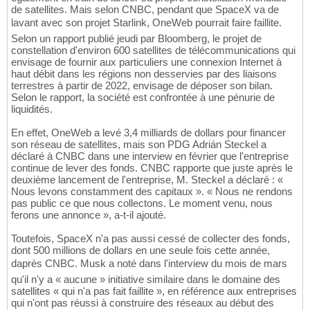
de satellites. Mais selon CNBC, pendant que SpaceX va de
lavant avec son projet Starlink, OneWeb pourrait faire faillite.
Selon un rapport publié jeudi par Bloomberg, le projet de
constellation d'environ 600 satellites de télécommunications qui
envisage de fournir aux particuliers une connexion Internet à
haut débit dans les régions non desservies par des liaisons
terrestres à partir de 2022, envisage de déposer son bilan.
Selon le rapport, la société est confrontée à une pénurie de
liquidités.
En effet, OneWeb a levé 3,4 milliards de dollars pour financer
son réseau de satellites, mais son PDG Adrián Steckel a
déclaré à CNBC dans une interview en février que l'entreprise
continue de lever des fonds. CNBC rapporte que juste après le
deuxième lancement de l'entreprise, M. Steckel a déclaré : «
Nous levons constamment des capitaux ». « Nous ne rendons
pas public ce que nous collectons. Le moment venu, nous
ferons une annonce », a-t-il ajouté.
Toutefois, SpaceX n'a pas aussi cessé de collecter des fonds,
dont 500 millions de dollars en une seule fois cette année,
daprès CNBC. Musk a noté dans l'interview du mois de mars
qu'il n'y a « aucune » initiative similaire dans le domaine des
satellites « qui n'a pas fait faillite », en référence aux entreprises
qui n'ont pas réussi à construire des réseaux au début des