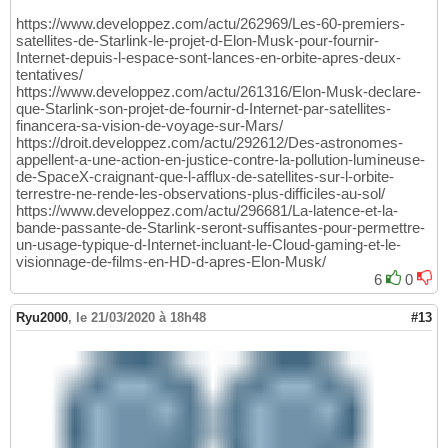
https://www.developpez.com/actu/262969/Les-60-premiers-
satellites-de-Starlink-le-projet-d-Elon-Musk-pour-fournir-
Internet-depuis-l-espace-sont-lances-en-orbite-apres-deux-
tentatives/
https://www.developpez.com/actu/261316/Elon-Musk-declare-
que-Starlink-son-projet-de-fournir-d-Internet-par-satellites-
financera-sa-vision-de-voyage-sur-Mars/
https://droit.developpez.com/actu/292612/Des-astronomes-
appellent-a-une-action-en-justice-contre-la-pollution-lumineuse-
de-SpaceX-craignant-que-l-afflux-de-satellites-sur-l-orbite-
terrestre-ne-rende-les-observations-plus-difficiles-au-sol/
https://www.developpez.com/actu/296681/La-latence-et-la-
bande-passante-de-Starlink-seront-suffisantes-pour-permettre-
un-usage-typique-d-Internet-incluant-le-Cloud-gaming-et-le-
visionnage-de-films-en-HD-d-apres-Elon-Musk/
6
0
Ryu2000
,
le 21/03/2020 à 18h48
#13