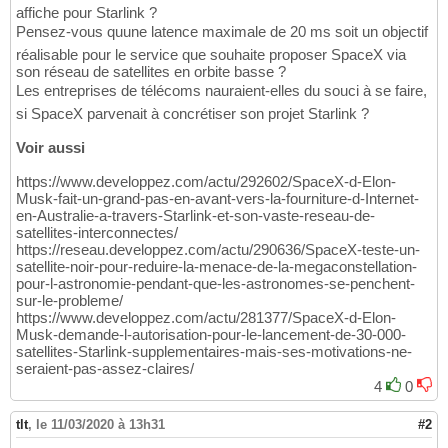
affiche pour Starlink ?
Pensez-vous quune latence maximale de 20 ms soit un objectif
réalisable pour le service que souhaite proposer SpaceX via
son réseau de satellites en orbite basse ?
Les entreprises de télécoms nauraient-elles du souci à se faire,
si SpaceX parvenait à concrétiser son projet Starlink ?
Voir aussi
https://www.developpez.com/actu/292602/SpaceX-d-Elon-
Musk-fait-un-grand-pas-en-avant-vers-la-fourniture-d-Internet-
en-Australie-a-travers-Starlink-et-son-vaste-reseau-de-
satellites-interconnectes/
https://reseau.developpez.com/actu/290636/SpaceX-teste-un-
satellite-noir-pour-reduire-la-menace-de-la-megaconstellation-
pour-l-astronomie-pendant-que-les-astronomes-se-penchent-
sur-le-probleme/
https://www.developpez.com/actu/281377/SpaceX-d-Elon-
Musk-demande-l-autorisation-pour-le-lancement-de-30-000-
satellites-Starlink-supplementaires-mais-ses-motivations-ne-
seraient-pas-assez-claires/
4
0
tlt
,
le 11/03/2020 à 13h31
#2