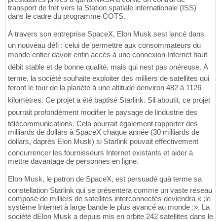
transport de fret vers la Station spatiale internationale (ISS)
dans le cadre du programme COTS.
À travers son entreprise SpaceX, Elon Musk sest lancé dans
un nouveau défi : celui de permettre aux consommateurs du
monde entier davoir enfin accès à une connexion Internet haut
débit stable et de bonne qualité, mais qui nest pas onéreuse. À
terme, la société souhaite exploiter des milliers de satellites qui
feront le tour de la planète à une altitude denviron 482 à 1126
kilomètres. Ce projet a été baptisé Starlink. Sil aboutit, ce projet
pourrait profondément modifier le paysage de lindustrie des
télécommunications. Cela pourrait également rapporter des
milliards de dollars à SpaceX chaque année (30 milliards de
dollars, daprès Elon Musk) si Starlink pouvait effectivement
concurrencer les fournisseurs Internet existants et aider à
mettre davantage de personnes en ligne.
Elon Musk, le patron de SpaceX, est persuadé quà terme sa
constellation Starlink qui se présentera comme un vaste réseau
composé de milliers de satellites interconnectés deviendra « ;le
système Internet à large bande le plus avancé au monde ;». La
société dElon Musk a depuis mis en orbite 242 satellites dans le