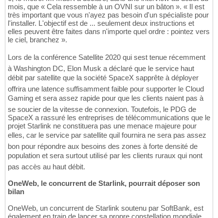
mois, que « Cela ressemble à un OVNI sur un bâton ». « Il est
très important que vous n'ayez pas besoin d'un spécialiste pour
l'installer. L'objectif est de ... seulement deux instructions et
elles peuvent être faites dans n'importe quel ordre : pointez vers
le ciel, branchez ».
Lors de la conférence Satellite 2020 qui sest tenue récemment
à Washington DC, Elon Musk a déclaré que le service haut
débit par satellite que la société SpaceX sapprête à déployer
offrira une latence suffisamment faible pour supporter le Cloud
Gaming et sera assez rapide pour que les clients naient pas à
se soucier de la vitesse de connexion. Toutefois, le PDG de
SpaceX a rassuré les entreprises de télécommunications que le
projet Starlink ne constituera pas une menace majeure pour
elles, car le service par satellite quil fournira ne sera pas assez
bon pour répondre aux besoins des zones à forte densité de
population et sera surtout utilisé par les clients ruraux qui nont
pas accès au haut débit.
OneWeb, le concurrent de Starlink, pourrait déposer son
bilan
OneWeb, un concurrent de Starlink soutenu par SoftBank, est
également en train de lancer sa propre constellation mondiale