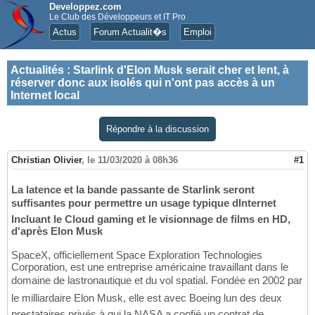
Developpez.com
Le Club des Développeurs et IT Pro
Actus
Forum Actualit�s
Emploi
Actualités
:
Starlink d'Elon Musk serait cher et lent, à
réserver donc aux isolés qui n'ont pas accès à un
Internet local
Répondre à la discussion
Christian Olivier
,
le 11/03/2020 à 08h36
#1
La latence et la bande passante de Starlink seront
suffisantes pour permettre un usage typique dInternet
Incluant le Cloud gaming et le visionnage de films en HD,
d'après Elon Musk
SpaceX, officiellement Space Exploration Technologies
Corporation, est une entreprise américaine travaillant dans le
domaine de lastronautique et du vol spatial. Fondée en 2002 par
le milliardaire Elon Musk, elle est avec Boeing lun des deux
prestataires privés à qui la NASA a confié un contrat de