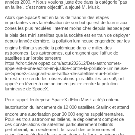
années 2000. « Nous voulons juste être dans la catégorie "pas
en faillite", c'est notre objectif", a ajouté M. Musk.
Alors que SpaceX est en tains de franchir des étapes
importantes vers la réalisation de son but qui est de fournir aux
zones les plus reculées lInternet moins cher depuis lespace par
le biais des mini satellites que la société est en train de déployer
depuis lannée dernière, la pollution lumineuse engendrée par les
engins brillants suscite la polémique dans le milieu des
astronomes. Les astronomes, qui craignent que l'afflux de
satellites sur l'orbite terrestre
https://droit.developpez.com/actu/292612/Des-astronomes-
appellent-a-une-action-en-justice-contre-la-pollution-lumineuse-
de-SpaceX-craignant-que-l-afflux-de-satellites-sur-l-orbite-
terrestre-ne-rende-les-observations-plus-difficiles-au-sol/, ont
appelé en février à une action en justice contre la pollution
lumineuse de SpaceX.
Pour rappel, lentreprise SpaceX dElon Musk a déjà obtenu
lautorisation du lancement de 12 000 satellites Starlink et attend
encore une autorisation pour 30 000 engins supplémentaires.
Pour les trois astronomes italiens, le déploiement complet de
ces constellations de satellites particulièrement brillants
perturberait, non seulement, le travail des astronomes et
scientifiques étudiant le cosmos depuis la Terre, « puisque les