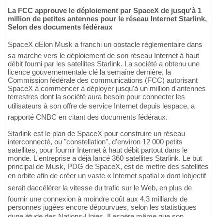
La FCC approuve le déploiement par SpaceX de jusqu'à 1
million de petites antennes pour le réseau Internet Starlink,
Selon des documents fédéraux
SpaceX dElon Musk a franchi un obstacle réglementaire dans
sa marche vers le déploiement de son réseau Internet à haut
débit fourni par les satellites Starlink. La société a obtenu une
licence gouvernementale clé la semaine dernière, la
Commission fédérale des communications (FCC) autorisant
SpaceX à commencer à déployer jusqu'à un million d'antennes
terrestres dont la société aura besoin pour connecter les
utilisateurs à son offre de service Internet depuis lespace, a
rapporté CNBC en citant des documents fédéraux.
Starlink est le plan de SpaceX pour construire un réseau
interconnecté, ou "constellation", d'environ 12 000 petits
satellites, pour fournir Internet à haut débit partout dans le
monde. L'entreprise a déjà lancé 360 satellites Starlink. Le but
principal de Musk, PDG de SpaceX, est de mettre des satellites
en orbite afin de créer un vaste « Internet spatial » dont lobjectif
serait daccélérer la vitesse du trafic sur le Web, en plus de
fournir une connexion à moindre coût aux 4,3 milliards de
personnes jugées encore dépourvues, selon les statistiques
dune étude des Nations-Unies. Il espère même que son