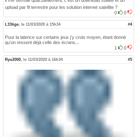
il me semble quactuellement, c'est un download stallite et un
upload par fil terrestre pour les solution internet satellite ?
0
0
L33tige
,
le 11/03/2020 à 15h34
#4
Pour la latence sur certains jeux j'y crois moyen, étant donné
qu'on ressent déjà celle des écrans...
1
0
Ryu2000
,
le 11/03/2020 à 16h34
#5