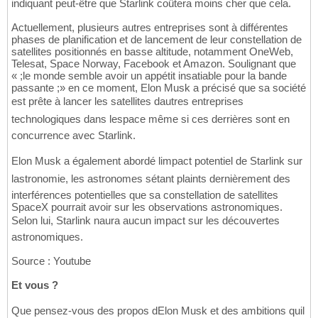
indiquant peut-être que Starlink coûtera moins cher que cela.
Actuellement, plusieurs autres entreprises sont à différentes
phases de planification et de lancement de leur constellation de
satellites positionnés en basse altitude, notamment OneWeb,
Telesat, Space Norway, Facebook et Amazon. Soulignant que
« ;le monde semble avoir un appétit insatiable pour la bande
passante ;» en ce moment, Elon Musk a précisé que sa société
est prête à lancer les satellites dautres entreprises
technologiques dans lespace même si ces derrières sont en
concurrence avec Starlink.
Elon Musk a également abordé limpact potentiel de Starlink sur
lastronomie, les astronomes sétant plaints dernièrement des
interférences potentielles que sa constellation de satellites
SpaceX pourrait avoir sur les observations astronomiques.
Selon lui, Starlink naura aucun impact sur les découvertes
astronomiques.
Source : Youtube
Et vous ?
Que pensez-vous des propos dElon Musk et des ambitions quil