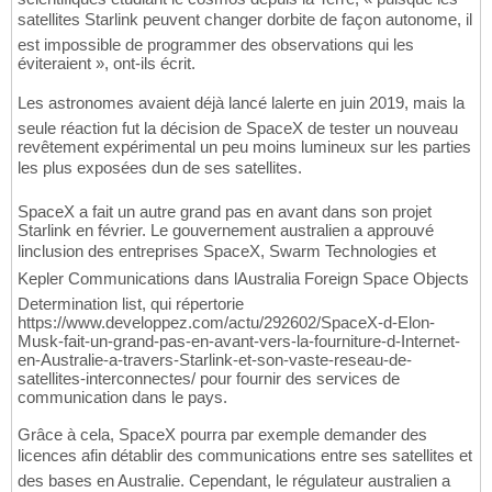
satellites Starlink peuvent changer dorbite de façon autonome, il
est impossible de programmer des observations qui les
éviteraient », ont-ils écrit.
Les astronomes avaient déjà lancé lalerte en juin 2019, mais la
seule réaction fut la décision de SpaceX de tester un nouveau
revêtement expérimental un peu moins lumineux sur les parties
les plus exposées dun de ses satellites.
SpaceX a fait un autre grand pas en avant dans son projet
Starlink en février. Le gouvernement australien a approuvé
linclusion des entreprises SpaceX, Swarm Technologies et
Kepler Communications dans lAustralia Foreign Space Objects
Determination list, qui répertorie
https://www.developpez.com/actu/292602/SpaceX-d-Elon-
Musk-fait-un-grand-pas-en-avant-vers-la-fourniture-d-Internet-
en-Australie-a-travers-Starlink-et-son-vaste-reseau-de-
satellites-interconnectes/ pour fournir des services de
communication dans le pays.
Grâce à cela, SpaceX pourra par exemple demander des
licences afin détablir des communications entre ses satellites et
des bases en Australie. Cependant, le régulateur australien a