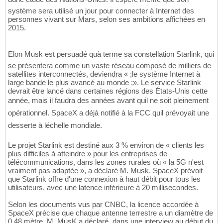
système sera utilisé un jour pour connecter à Internet des
personnes vivant sur Mars, selon ses ambitions affichées en
2015.
Elon Musk est persuadé quà terme sa constellation Starlink, qui
se présentera comme un vaste réseau composé de milliers de
satellites interconnectés, deviendra « ;le système Internet à
large bande le plus avancé au monde ;». Le service Starlink
devrait être lancé dans certaines régions des États-Unis cette
année, mais il faudra des années avant quil ne soit pleinement
opérationnel. SpaceX a déjà notifié à la FCC quil prévoyait une
desserte à léchelle mondiale.
Le projet Starlink est destiné aux 3 % environ de « clients les
plus difficiles à atteindre » pour les entreprises de
télécommunications, dans les zones rurales où « la 5G n'est
vraiment pas adaptée », a déclaré M. Musk. SpaceX prévoit
que Starlink offre d'une connexion à haut débit pour tous les
utilisateurs, avec une latence inférieure à 20 millisecondes.
Selon les documents vus par CNBC, la licence accordée à
SpaceX précise que chaque antenne terrestre a un diamètre de
0,48 mètre. M. MusK a déclaré, dans une interview au début du