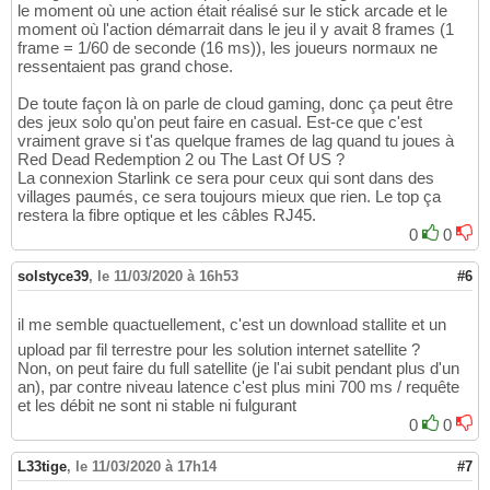
le moment où une action était réalisé sur le stick arcade et le
moment où l'action démarrait dans le jeu il y avait 8 frames (1
frame = 1/60 de seconde (16 ms)), les joueurs normaux ne
ressentaient pas grand chose.
De toute façon là on parle de cloud gaming, donc ça peut être
des jeux solo qu'on peut faire en casual. Est-ce que c'est
vraiment grave si t'as quelque frames de lag quand tu joues à
Red Dead Redemption 2 ou The Last Of US ?
La connexion Starlink ce sera pour ceux qui sont dans des
villages paumés, ce sera toujours mieux que rien. Le top ça
restera la fibre optique et les câbles RJ45.
0
0
solstyce39
,
le 11/03/2020 à 16h53
#6
il me semble quactuellement, c'est un download stallite et un
upload par fil terrestre pour les solution internet satellite ?
Non, on peut faire du full satellite (je l'ai subit pendant plus d'un
an), par contre niveau latence c'est plus mini 700 ms / requête
et les débit ne sont ni stable ni fulgurant
0
0
L33tige
,
le 11/03/2020 à 17h14
#7