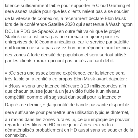
latence suffisamment faible pour supporter le Cloud Gaming et
sera assez rapide pour que les clients naient pas à se soucier
de la vitesse de connexion, a récemment déclaré Elon Musk
lors de la conférence Satellite 2020 qui sest tenue à Washington
DC. Le PDG de SpaceX a en outre fait valoir que le projet
Starlink ne constituera pas une menace majeure pour les
entreprises de télécommunications, car le service par satellite
quil fournira ne sera pas assez bon pour répondre aux besoins
des zones à forte densité de population et sera surtout utilisé
par les clients ruraux qui nont pas accès au haut débit.
« ;Ce sera une assez bonne expérience, car la latence sera
très faible ;», a confié à ce propos Elon Musk avant dajouter :
« ;Nous visons une latence inférieure à 20 millisecondes afin
que chacun puisse jouer à un jeu vidéo fluide à un niveau
compétitif, comme sil sagissait dun seuil pour la latence ;».
Daprès ce dernier, « ;la quantité de bande passante disponible
sera suffisante pour permettre une utilisation typique dInternet,
au moins dans les zones rurales ;», ce qui implique de pouvoir
regarder des films en HD ou de jouer à des jeux vidéo
dématérialisés probablement en HD aussi sans se soucier de la
connexion.